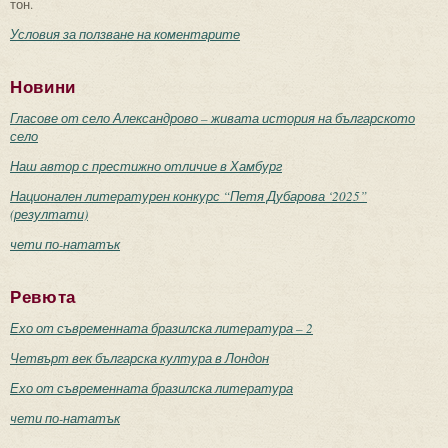
тон.
Условия за ползване на коментарите
Новини
Гласове от село Александрово – живата история на българското
село
Наш автор с престижно отличие в Хамбург
Национален литературен конкурс “Петя Дубарова ‘2025”
(резултати)
чети по-нататък
Ревюта
Ехо от съвременната бразилска литература – 2
Четвърт век българска култура в Лондон
Ехо от съвременната бразилска литература
чети по-нататък