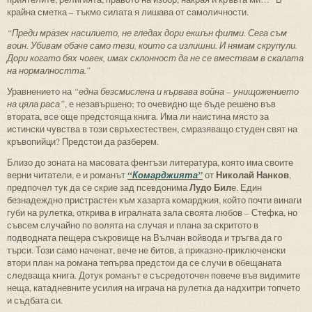
крайна сметка – тъкмо силата я лишава от самоличности.
“Преди мразех насилието, не гледах дори екшън филми. Сега съм
воин. Убивам обаче само тези, които са излишни. И нямам скрупули.
Дори когато бях човек, имах склонност да не се вмествам в скалата
на нормалността.”
Уравнението на
“една безсмислена и кървава война – унищожението
на цяла раса”
, е незавършено; то очевидно ще бъде решено във
втората, все още предстояща книга. Има ли наистина място за
истински чувства в този свръхестествен, смразяващо студен свят на
кръвопийци? Предстои да разберем.
Близо до зоната на масовата фентъзи литература, която има своите
Николай Нанков
верни читатели, е и романът
“Комарджията”
от
,
Лудо Бил
предпочел тук да се скрие зад псевдонима
е. Един
безнадеждно пристрастен към хазарта комарджия, който почти винаги
губи на рулетка, открива в игралната зала своята любов – Стефка, но
съвсем случайно по волята на случая и плана за скритото в
подводната пещера съкровище на Вълчан войвода и тръгва да го
търси. Този само наченат, вече не битов, а приказно-приключенски
втори план на романа тепърва предстои да се случи в обещаната
следваща книга. Дотук романът е съсредоточен повече във видимите
неща, катадневните усилия на играча на рулетка да надхитри топчето
и съдбата си.