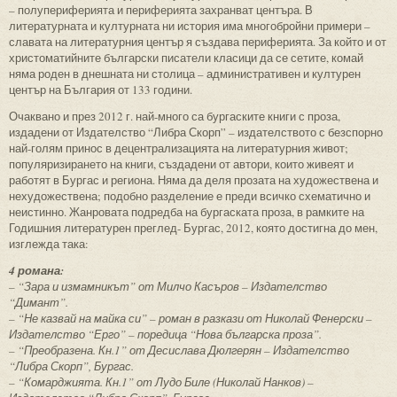
– полупериферията и периферията захранват центъра. В
литературната и културната ни история има многобройни примери –
славата на литературния център я създава периферията. За който и от
христоматийните български писатели класици да се сетите, комай
няма роден в днешната ни столица – административен и културен
център на България от 133 години.
Очаквано и през 2012 г. най-много са бургаските книги с проза,
издадени от Издателство “Либра Скорп” – издателството с безспорно
най-голям принос в децентрализацията на литературния живот;
популяризирането на книги, създадени от автори, които живеят и
работят в Бургас и региона. Няма да деля прозата на художествена и
нехудожествена; подобно разделение е преди всичко схематично и
неистинно. Жанровата подредба на бургаската проза, в рамките на
Годишния литературен преглед- Бургас, 2012, която достигна до мен,
изглежда така:
4 романа:
– “Зара и измамникът” от Милчо Касъров – Издателство
“Димант”.
– “Не казвай на майка си” – роман в разкази от Николай Фенерски –
Издателство “Ерго” – поредица “Нова българска проза”.
– “Преобразена. Кн.1” от Десислава Дюлгерян – Издателство
“Либра Скорп”, Бургас.
– “Комарджията. Кн.1” от Лудо Биле (Николай Нанков) –