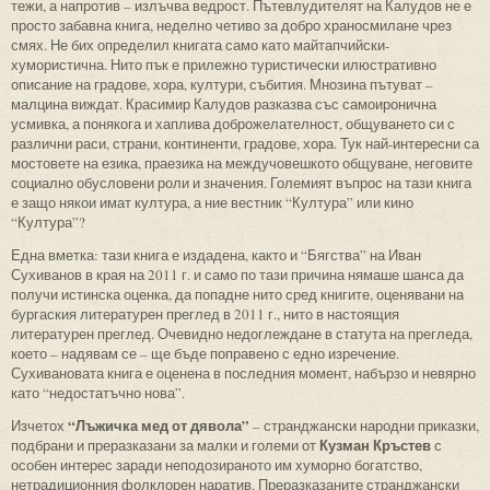
тежи, а напротив – излъчва ведрост. Пътевлудителят на Калудов не е
просто забавна книга, неделно четиво за добро храносмилане чрез
смях. Не бих определил книгата само като майтапчийски-
хумористична. Нито пък е прилежно туристически илюстративно
описание на градове, хора, култури, събития. Мнозина пътуват –
малцина виждат. Красимир Калудов разказва със самоиронична
усмивка, а понякога и хаплива доброжелателност, общуването си с
различни раси, страни, континенти, градове, хора. Тук най-интересни са
мостовете на езика, праезика на междучовешкото общуване, неговите
социално обусловени роли и значения. Големият въпрос на тази книга
е защо някои имат култура, а ние вестник “Култура” или кино
“Култура”?
Една вметка: тази книга е издадена, както и “Бягства” на Иван
Сухиванов в края на 2011 г. и само по тази причина нямаше шанса да
получи истинска оценка, да попадне нито сред книгите, оценявани на
бургаския литературен преглед в 2011 г., нито в настоящия
литературен преглед. Очевидно недоглеждане в статута на прегледа,
което – надявам се – ще бъде поправено с едно изречение.
Сухивановата книга е оценена в последния момент, набързо и невярно
като “недостатъчно нова”.
“Лъжичка мед от дявола”
Изчетох
– странджански народни приказки,
Кузман Кръстев
подбрани и преразказани за малки и големи от
с
особен интерес заради неподозираното им хуморно богатство,
нетрадиционния фолклорен наратив. Преразказаните странджански