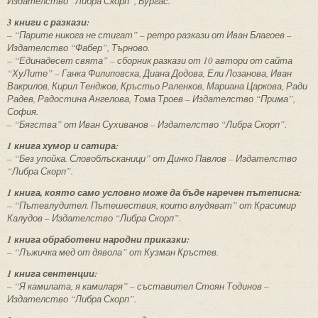
Издателство “Либра Скорп”, Бургас.
3 книги с разкази:
– “Парите никога не стигат” – ретро разкази от Иван Благоев –
Издателство “Фабер”, Търново.
– “Единадесет свята” – сборник разкази от 10 автори от сайта
“ХуЛите” – Ганка Филиповска, Диана Додова, Ели Лозанова, Иван
Вакрилов, Кирил Тенджов, Кръстьо Раленков, Мариана Царкова, Ради
Радев, Радостина Ангелова, Тома Троев – Издателство “Прима”,
София.
– “Бягства” от Иван Сухиванов – Издателство “Либра Скорп”.
1 книга хумор и сатира:
– “Без упойка. Словоблъсканици” от Динко Павлов – Издателство
“Либра Скорп”.
1 книга, която само условно може да бъде наречен пътеписна:
– “Пътевлудител. Пътешествия, които влудяват” от Красимир
Калудов – Издателство “Либра Скорп”.
1 книга обработени народни приказки:
– “Лъжичка мед от дявола” от Кузман Кръстев.
1 книга сентенции:
– “Я камилата, я камиларя” – съставител Стоян Тодинов –
Издателство “Либра Скорп”.