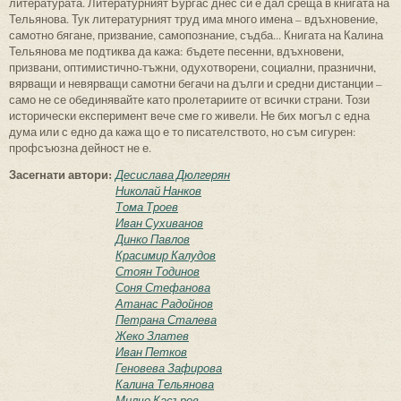
литературата. Литературният Бургас днес си е дал среща в книгата на
Тельянова. Тук литературният труд има много имена – вдъхновение,
самотно бягане, призвание, самопознание, съдба... Книгата на Калина
Тельянова ме подтиква да кажа: бъдете песенни, вдъхновени,
призвани, оптимистично-тъжни, одухотворени, социални, празнични,
вярващи и невярващи самотни бегачи на дълги и средни дистанции –
само не се обединявайте като пролетариите от всички страни. Този
исторически експеримент вече сме го живели. Не бих могъл с една
дума или с едно да кажа що е то писателството, но съм сигурен:
профсъюзна дейност не е.
Засегнати автори:
Десислава Дюлгерян
Николай Нанков
Тома Троев
Иван Сухиванов
Динко Павлов
Красимир Калудов
Стоян Тодинов
Соня Стефанова
Атанас Радойнов
Петрана Сталева
Жеко Златев
Иван Петков
Геновева Зафирова
Калина Тельянова
Милчо Касъров