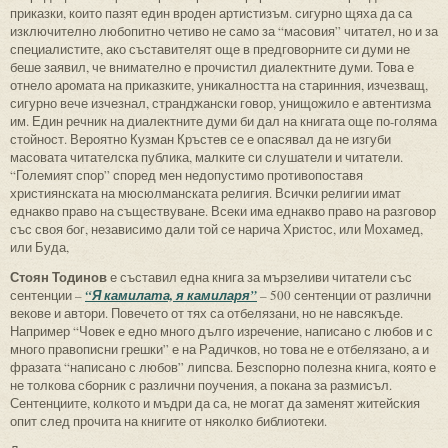
приказки, които пазят един вроден артистизъм. сигурно щяха да са
изключително любопитно четиво не само за “масовия” читател, но и за
специалистите, ако съставителят още в предговорните си думи не
беше заявил, че внимателно е прочистил диалектните думи. Това е
отнело аромата на приказките, уникалността на старинния, изчезващ,
сигурно вече изчезнал, странджански говор, унищожило е автентизма
им. Един речник на диалектните думи би дал на книгата още по-голяма
стойност. Вероятно Кузман Кръстев се е опасявал да не изгуби
масовата читателска публика, малките си слушатели и читатели.
“Големият спор” според мен недопустимо противопоставя
християнската на мюсюлманската религия. Всички религии имат
еднакво право на съществуване. Всеки има еднакво право на разговор
със своя бог, независимо дали той се нарича Христос, или Мохамед,
или Буда,
Стоян Тодинов
е съставил една книга за мързеливи читатели със
сентенции –
“Я камилата, я камиларя”
– 500 сентенции от различни
векове и автори. Повечето от тях са отбелязани, но не навсякъде.
Например “Човек е едно много дълго изречение, написано с любов и с
много правописни грешки” е на Радичков, но това не е отбелязано, а и
фразата “написано с любов” липсва. Безспорно полезна книга, която е
не толкова сборник с различни поучения, а покана за размисъл.
Сентенциите, колкото и мъдри да са, не могат да заменят житейския
опит след прочита на книгите от няколко библиотеки.