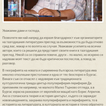
Уважаеми дами и господа,
Позволете ми най-напред да изразя благодарност към организаторите
на тазгодишния литературен преглед за възможността да бъда отново
сред вас, макар и по волята на случая. Уважавам усилията на всички
автори, които са решили да представят своите книги в тазгодишния
преглед. Някой са се справили повече, други – по-малко, но искрено се
надявам моят текст да не бъде критически послеслов, а повод за
разговор.
В географията на новата и съвременна българска литература има
няколко отколешни престолнини и една от тях безспорно е Бургас.
Винаги съм се отнасял с недоверие към традиционната
културологична триада център-полупериферия-периферия Да
припомням ли например, че малкото Малко Търново отгледа, а в
Бургас израсна разказвач от европейски мащаб като Борис Априлов.
Ако в стопанската теория и история центърът, където се зараждат
нововъведенията, захранва полупериферията и периферията, то в
историята на литературата, в културната ни история е точно обратното