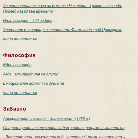
За летописната книга на Божанка Николова “Тракия – легенда.
Поглед назад във времето”
Иван Богоров – 200 години
Златното съкровище и крепостта Фармакида край Приморско
чети по-нататък
Философия
Един на хиляда
Ами... ако наистина се случи?
Емоционален аспект за душата
чети по-нататък
Забавно
Апокрифният вестник “Злобен глас” (1980 г.)
Съществуват няколко вида любов, които срещаме в живота си
“Литературни” коментари под “културни” теми в интернет –