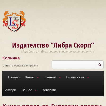
Премини към основното съдържание
Издателство “Либра Скорп”
Меридиан 27 - Електронно списание за литература
Количка
Търси
Форма за търсене
Вашата количка е празна
Начало
Книги
Е-книги
Е-списание
Автори
За нас
Контакти