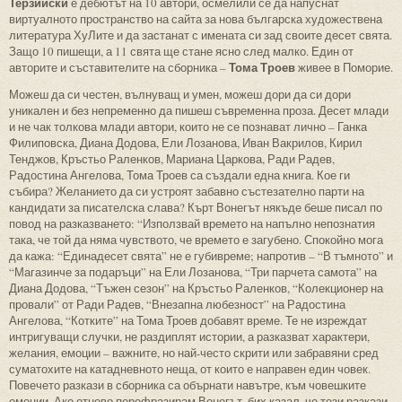
Терзийски
е дебютът на 10 автори, осмелили се да напуснат
виртуалното пространство на сайта за нова българска художествена
литература ХуЛите и да застанат с имената си зад своите десет свята.
Защо 10 пишещи, а 11 свята ще стане ясно след малко. Един от
Тома Троев
авторите и съставителите на сборника –
живее в Поморие.
Можеш да си честен, вълнуващ и умен, можеш дори да си дори
уникален и без непременно да пишеш съвременна проза. Десет млади
и не чак толкова млади автори, които не се познават лично – Ганка
Филиповска, Диана Додова, Ели Лозанова, Иван Вакрилов, Кирил
Тенджов, Кръстьо Раленков, Мариана Царкова, Ради Радев,
Радостина Ангелова, Тома Троев са създали една книга. Кое ги
събира? Желанието да си устроят забавно състезателно парти на
кандидати за писателска слава? Кърт Вонегът някъде беше писал по
повод на разказването: “Използвай времето на напълно непознатия
така, че той да няма чувството, че времето е загубено. Спокойно мога
да кажа: “Единадесет свята” не е губивреме; напротив – “В тъмното” и
“Магазинче за подаръци” на Ели Лозанова, “Три парчета самота” на
Диана Додова, “Тъжен сезон” на Кръстьо Раленков, “Колекционер на
провали” от Ради Радев, “Внезапна любезност” на Радостина
Ангелова, “Котките” на Тома Троев добавят време. Те не изреждат
интригуващи случки, не раздиплят истории, а разказват характери,
желания, емоции – важните, но най-често скрити или забравяни сред
суматохите на катадневното неща, от които е направен един човек.
Повечето разкази в сборника са обърнати навътре, към човешките
емоции. Ако отново перефразирам Вонегът, бих казал, че тези разкази