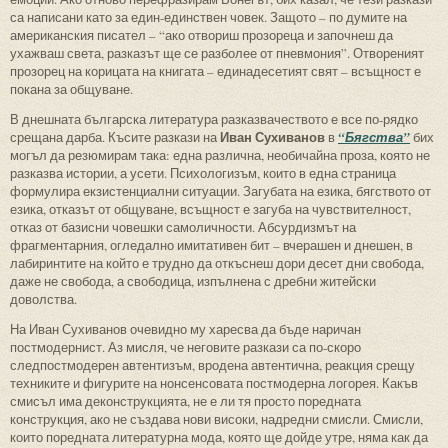
са написани като за един-единствен човек. Защото – по думите на
американския писател – “ако отвориш прозореца и започнеш да
ухажваш света, разказът ще се разболее от пневмония”. Отвореният
прозорец на корицата на книгата – единадесетият свят – всъщност е
покана за общуване.
В днешната българска литература разказвачеството е все по-рядко
Иван Сухиванов
срещана дарба. Късите разкази на
в
“Бягства”
бих
могъл да резюмирам така: една различна, необичайна проза, която не
разказва истории, а усети. Психологизъм, които в една страница
формулира екзистенциални ситуации. Загубата на езика, бягството от
езика, отказът от общуване, всъщност е загуба на чувствителност,
отказ от базисни човешки самоличности. Абсурдизмът на
фрагментарния, огледално имитативен бит – вчерашен и днешен, в
лабиринтите на който е трудно да откъснеш дори десет дни свобода,
даже не свобода, а свободица, изпълнена с дребни житейски
доволства.
На Иван Сухиванов очевидно му харесва да бъде наричан
постмодернист. Аз мисля, че неговите разкази са по-скоро
следпостмодерен автентизъм, вродена автентична, реакция срещу
техниките и фигурите на нонсенсовата постмодерна логорея. Какъв
смисъл има деконструкцията, не е ли тя просто поредната
конструкция, ако не създава нови високи, надредни смисли. Смисли,
които поредната литературна мода, която ще дойде утре, няма как да