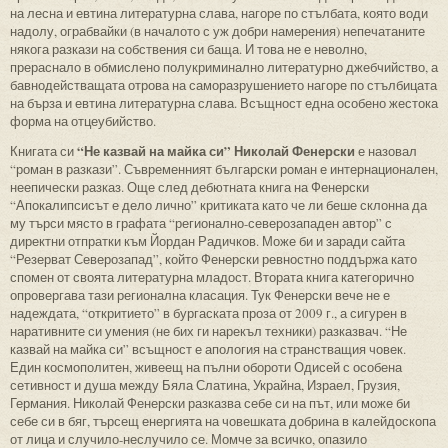
на лесна и евтина литературна слава, нагоре по стълбата, която води
надолу, ограбвайки (в началото с уж добри намерения) непечатаните
някога разкази на собствения си баща. И това не е неволно,
прераснало в обмислено полукриминално литературно джебчийство, а
бавнодействащата отрова на саморазрушението нагоре по стълбицата
на бърза и евтина литературна слава. Всъщност една особено жестока
форма на отцеубийство.
“Не казвай на майка си” Николай Фенерски
Книгата си
е назовал
“роман в разкази”. Съвременният български роман е интернационален,
неепически разказ. Още след дебютната книга на Фенерски
“Апокалипсисът е дело лично” критиката като че ли беше склонна да
му търси място в графата “регионално-северозападен автор” с
директни отпратки към Йордан Радичков. Може би и заради сайта
“Резерват Северозапад”, който Фенерски ревностно поддържа като
спомен от своята литературна младост. Втората книга категорично
опровергава тази регионална класация. Тук Фенерски вече не е
надеждата, “откритието” в бургаската проза от 2009 г., а сигурен в
наративните си умения (не бих ги нарекъл техники) разказвач. “Не
казвай на майка си” всъщност е апология на странстващия човек.
Един космополитен, живеещ на пълни обороти Одисей с особена
сетивност и душа между Бяла Слатина, Украйна, Израел, Грузия,
Германия. Николай Фенерски разказва себе си на път, или може би
себе си в бяг, търсещ енергията на човешката добрина в калейдоскопа
от лица и случило-неслучило се. Момче за всичко, опазило