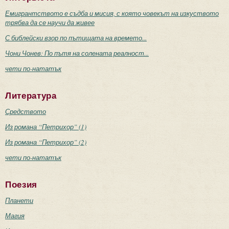
Емигрантството е съдба и мисия, с която човекът на изкуството
трябва да се научи да живее
С библейски взор по пътищата на времето...
Чони Чонев: По пътя на солената реалност...
чети по-нататък
Литература
Средството
Из романа “Петрихор” (1)
Из романа “Петрихор” (2)
чети по-нататък
Поезия
Планети
Магия