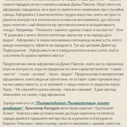
своите парадоксални словоблъсканици Динко Павлов. Изкуството на
афоризма, парадокса, не е просто приятелско намигване при случайна
среща. Афоризмът е изключително трудно изкуство, което не просто
разчита контраста в логическата основа на антонимията; да сблъска
едно понятие с най-близкото му противоположно в асоциативното
гнездо. Например: “Понякога тъмните сделки стават и на светло”. Или
“В държава с много богати политици, малко му е на народа да е
беден”. Афоризмът е онази неочаквана светкавица на мисълта, която
ражда изненадата, ефекта на парадокса. Тук ще цитирам Димитър
Подвързачов:
“Афоризмът не е повърхността на мисълта, той е
сгъстена до крайни предели мисъл”
.
Предпочитам онези афоризми на Динко Павлов, които не са лаконична
игра на контрасти, игра на пределни по своя характер понятия “тъмно –
светло”, “лъжа – истина”, “богат –беден”. Предпочитам и препрочитам
афоризмите, които веднъж прочетени, не оставят само горчивия вкус
на несъвместимости, а се запомнят с нещо повече от морална поука.
Напр.: “Не сваляйте шапка никому, това ви снижава”. Един наглед
обикновен, но силен, горд афоризъм.
Заради книгата си
“Пътевлудител. Пътешествия, които
Красимир Калудов
влудяват”
,
вече беше наречен “бургаският
Алеко”. Книгата само условно може да бъде наречена пътеписна
заради двайсетгодишните митарства на журналиста Калудов из
Европа. Описани с много хумор, начесто напояван с ирония, която не