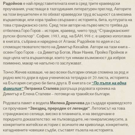
Радойнов
е най-представителната книга сред трите краеведски
проучвания, участващи в тазгодишния литературен преглед. Авторите
на този внушителен и по обхват краеведски труд всъщност са мнозина
вършиловци, или хора трайно свързани с историята, бита, културата на
това странджанско село. Сред тези автори на първо място трябва да
отбележа Горо Горов – историк, краевед, чиито труд “Странджанският
рупски фолклор”. София: 1983, изд. на БАН. 998 с. е широко използван
в книгата, събрана и наредена от Атанас Радойнов по идея и със
спомоществователството на Димитър Кехайов. Автори на тази книга –
освен Горо Горов – са Димитър Богов, Иван Нанев, Пройко Пройнов и
още цяла чета вършиловци, които тук нямам възможност да изброя
поименно, макар че напълно го заслужават.
Тончо Жечев казваше, че ако всеки българин опише спомена за род и
родно място дори в една ученическа тетрадка от 20 листа, историята
на България сигурно би била друга. В книгата си
“По пътя на една
Петранка Сталева
фамилия”
разгръща родовата хроника на
Димитър и Елена Сталеви – потомци на тракийски българи.
Милена Дренчева
Родовата памет е водила
да създаде краеведското
“Звездец, прероден от легенди”
си проучване
. Летописът на това
странджанско селище, високо в планината, и на звездечани е
поредното доказателство: не пълководците, не генералисимусите, а
конкретните житейски истории с всичките им криволици, конкретните,
катадневните човешки съдби, съставят пъзела на историята.