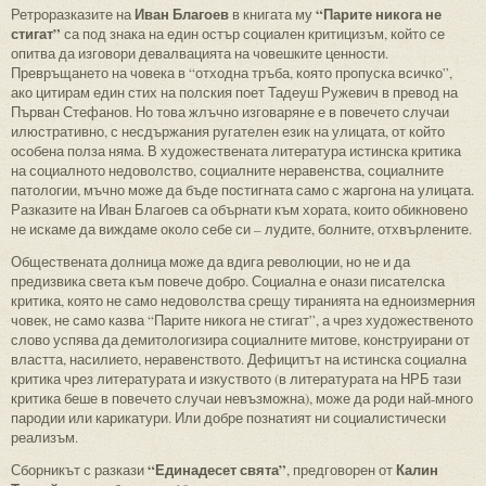
Иван Благоев
“Парите никога не
Ретроразказите на
в книгата му
стигат”
са под знака на един остър социален критицизъм, който се
опитва да изговори девалвацията на човешките ценности.
Превръщането на човека в “отходна тръба, която пропуска всичко”,
ако цитирам един стих на полския поет Тадеуш Ружевич в превод на
Първан Стефанов. Но това жлъчно изговаряне е в повечето случаи
илюстративно, с несдържания ругателен език на улицата, от който
особена полза няма. В художествената литература истинска критика
на социалното недоволство, социалните неравенства, социалните
патологии, мъчно може да бъде постигната само с жаргона на улицата.
Разказите на Иван Благоев са обърнати към хората, които обикновено
не искаме да виждаме около себе си – лудите, болните, отхвърлените.
Обществената долница може да вдига революции, но не и да
предизвика света към повече добро. Социална е онази писателска
критика, която не само недоволства срещу тиранията на едноизмерния
човек, не само казва “Парите никога не стигат”, а чрез художественото
слово успява да демитологизира социалните митове, конструирани от
властта, насилието, неравенството. Дефицитът на истинска социална
критика чрез литературата и изкуството (в литературата на НРБ тази
критика беше в повечето случаи невъзможна), може да роди най-много
пародии или карикатури. Или добре познатият ни социалистически
реализъм.
“Единадесет свята”
Калин
Сборникът с разкази
, предговорен от