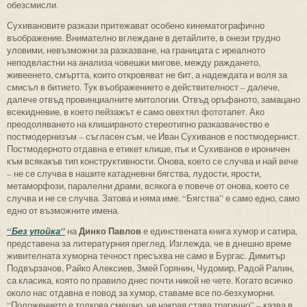
обезсмисли.
Сухивановите разкази притежават особено кинематографично
въображение. Внимателно вглеждане в детайлите, в онези трудно
уловими, невъзможни за разказване, на границата с иреалното
неподвластни на анализа човешки мигове, между раждането,
живеенето, смъртта, които откровяват не бит, а надеждата и воля за
смисъл в битието. Тук въображението е действителност – далече,
далече отвъд провинциалните митологии. Отвъд оръфаното, замацано
всекидневие, в което пейзажът е само овехтял фототапет. Ако
преодоляването на клишираното стереотипно разказвачество е
постмодернизъм – съгласен съм, че Иван Сухиванов е постмодернист.
Постмодерното отдавна е етикет клише, пък и Сухиванов е ироничен
към всякакъв тип конструктивности. Онова, което се случва и най вече
– не се случва в нашите катадневни бягства, лудости, ярости,
метаморфози, паралелни драми, всякога е повече от онова, което се
случва и не се случва. Затова и няма име. “Бягства” е само едно, само
едно от възможните имена.
Динко Павлов
“Без упойка”
на
е единствената книга хумор и сатира,
представена за литературния преглед. Изглежда, че в днешно време
живителната хуморна течност пресъхва не само в Бургас. Димитър
Подвързачов, Райко Алексиев, Змей Горянин, Чудомир, Радой Ралин,
са класика, която по правило днес почти никой не чете. Когато всичко
около нас отдавна е повод за хумор, ставаме все по-безхуморни.
“Положението е толкова смешно, че накрая става трагично” – казва в