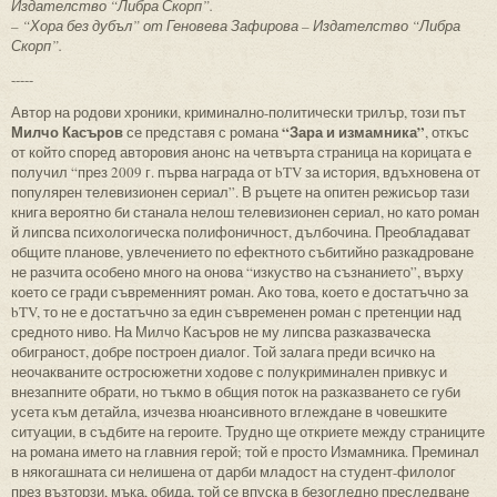
Издателство “Либра Скорп”.
– “Хора без дубъл” от Геновева Зафирова – Издателство “Либра
Скорп”.
-----
Автор на родови хроники, криминално-политически трилър, този път
Милчо Касъров
“Зара и измамника”
се представя с романа
, откъс
от който според авторовия анонс на четвърта страница на корицата е
получил “през 2009 г. първа награда от bTV за история, вдъхновена от
популярен телевизионен сериал”. В ръцете на опитен режисьор тази
книга вероятно би станала нелош телевизионен сериал, но като роман
й липсва психологическа полифоничност, дълбочина. Преобладават
общите планове, увлечението по ефектното събитийно разкадроване
не разчита особено много на онова “изкуство на съзнанието”, върху
което се гради съвременният роман. Ако това, което е достатъчно за
bTV, то не е достатъчно за един съвременен роман с претенции над
средното ниво. На Милчо Касъров не му липсва разказваческа
обиграност, добре построен диалог. Той залага преди всичко на
неочакваните остросюжетни ходове с полукриминален привкус и
внезапните обрати, но тъкмо в общия поток на разказването се губи
усета към детайла, изчезва нюансивното вглеждане в човешките
ситуации, в съдбите на героите. Трудно ще откриете между страниците
на романа името на главния герой; той е просто Измамника. Преминал
в някогашната си нелишена от дарби младост на студент-филолог
през възторзи, мъка, обида, той се впуска в безогледно преследване