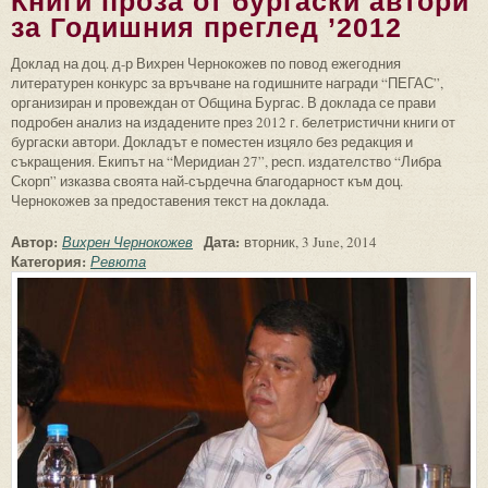
Книги проза от бургаски автори
за Годишния преглед ’2012
Доклад на доц. д-р Вихрен Чернокожев по повод ежегодния
литературен конкурс за връчване на годишните награди “ПЕГАС”,
организиран и провеждан от Община Бургас. В доклада се прави
подробен анализ на издадените през 2012 г. белетристични книги от
бургаски автори. Докладът е поместен изцяло без редакция и
съкращения. Екипът на “Меридиан 27”, респ. издателство “Либра
Скорп” изказва своята най-сърдечна благодарност към доц.
Чернокожев за предоставения текст на доклада.
Автор:
Дата:
Вихрен Чернокожев
вторник, 3 June, 2014
Категория:
Ревюта