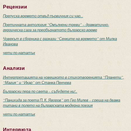
Рецензии
Препуска времето отвъд първичния си чар...
Поетичната антология “Омълнени треви” – драматично-
героическа сага за преобърнатото българско време
Човекът в сборника с разкази “Сенките на времето” от Милка
Иванова
чети по-нататък
Анализи
Интерпретацията на човешкото в стихотворенията “Планети”,
“Магия” и “Икар” от Станка Пенчева
Български пера по света – събудете ни!..
“Панихида за поета П. К. Яворов” от Гео Милев – среща на двама
титани в полето на българската модерна поезия
чети по-нататък
Интервюта