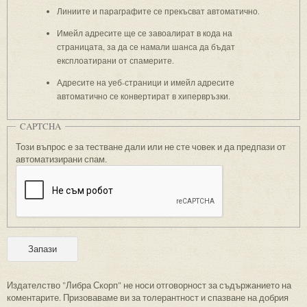
Линиите и параграфите се прекъсват автоматично.
Имейл адресите ще се завоалират в кода на
страницата, за да се намали шанса да бъдат
експлоатирани от спамерите.
Адресите на уеб-страници и имейл адресите
автоматично се конвертират в хипервръзки.
CAPTCHA
Този въпрос е за тестване дали или не сте човек и да предпази от
автоматизирани спам.
Издателство "Либра Скорп" не носи отговорност за съдържанието на
коментарите. Призоваваме ви за толерантност и спазване на добрия