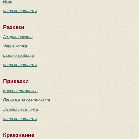
Икар
чети по-нататък
Разкази
Аз прашинката
Черна котка
Есенни гробища
чети по-нататък
Приказки
Коледната звезда
Приказка за светулката
За една песъчинка
чети по-нататък
Краезнание