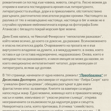
романтичния си поглед към човека, живота, смъртта. Лесно можем да
открием в книгата постмодерната ирония към литературното,
литературността въобще, дори и в приказливите, обстоятелствено
разгърнати, разточително описателни родови хроники. Настоящето за
разлика от тях е незавършено настояще, настояще в бяг и никак не е
случайно хрумване емблематичната корица на фотографа Боян
Атанасов с бягащото покрай морския бряг момче.
Деян Енев написа, че Николай Фенерски е “непоклатим разказвач”,
който може всичко, до което се докосне, да разкаже. Всичкоможенето
е опасна писателска дарба. Очарованието на прозата не е във
виртуозното владеене на думите, а в междудумието; в онова, което
остава и ще си остава недоизречено, недоразказано. Онова, което е
неподвастно на разказването, и никоя емоция не може да назове, но
което емоционално интелигентният читател, дори неизкушен от
литературата, всякак ще долови.
В 780 страници, наченали от една новела, романът
“Преобразена”
от
Десислава Дюлгерян
, рекламиран от издателство “Либра Скорп” като
“уникален фентъзи-роман”, обещава разгърнат в две книги
фантастичен епос за вампири. Книгите за вампири са моден
напоследък жанр. Едно момиче, живеещо като в приказките между
насън и наяве, измъчвано от “ужасни реални сънища”, открива
неограничените си възможности да надхитря дори и смъртта.
Невероятната сила, която притежава, й отнема “семейството,
приятелите, религията, правото на избор, накрая и кръвта ми…” В