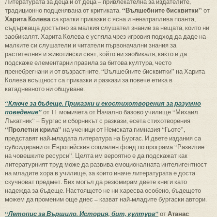
Литературата за деца и от деца – привлекателна за издателите,
“Вълшебните бисквитки”
традиционно подценявана от критиката.
от
Харита Колева
са кратки приказки с ясна и ненатраплива поанта,
съдържаща достъпно за малкия слушател знание за нещата, които ни
заобикалят. Харита Колева е успяла чрез игровия подход да даде на
малките си слушатели и читатели първоначални знания за
растителния и животински свят, който ни заобикаля, както и да
подскаже елементарни правила за битова култура, често
пренебрегнани и от възрастните. “Вълшебните бисквитки” на Харита
Колева всъщност са приказки и разкази за повече етика в
катадневното ни общуване.
“Ключе за бъдеще. Приказки и екостихотворения за разумно
поведение”
от 11 момичета от Начално базово училище “Михаил
Лъкатник” – Бургас и сборникът с разкази, есета стихотворения
“Пролетни крила”
на ученици от Немската гимназия “Гьоте”,
представят най-младата литература на Бургас. И двете издания са
субсидирани от Европейския социален фонд по програма “Развитие
на човешките ресурси”. Целта им вероятно е да подскажат как
литературният труд може да развива емоционалната интелигентност
на младите хора в училище, за които иначе литературата е доста
скучноват предмет. Бих могъл да резюмирам двете книги като
надежда за бъдеще. Настоящето не ни харесва особено, бъдещето
можем да променим още днес – казват най-младите бургаски автори.
Атанас
“Летопис за Вършило. История, бит, култура”
от