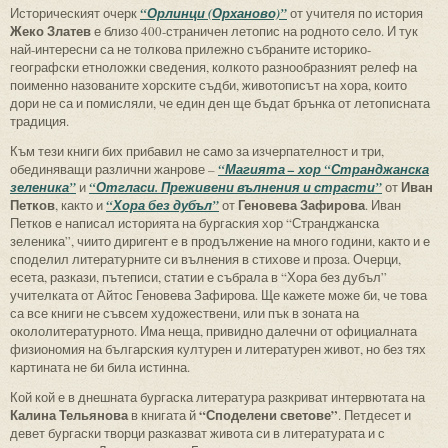
Историческият очерк
“Орлинци (Орханово)”
от учителя по история
Жеко Златев
е близо 400-страничен летопис на родното село. И тук
най-интересни са не толкова прилежно събраните историко-
географски етноложки сведения, колкото разнообразният релеф на
поименно назованите хорските съдби, животописът на хора, които
дори не са и помисляли, че един ден ще бъдат брънка от летописната
традиция.
Към тези книги бих прибавил не само за изчерпателност и три,
обединяващи различни жанрове –
“Магията – хор “Странджанска
Иван
зеленика”
и
“Отгласи. Преживени вълнения и страсти”
от
Петков
Геновева Зафирова
, както и
“Хора без дубъл”
от
. Иван
Петков е написал историята на бургаския хор “Странджанска
зеленика”, чиито диригент е в продължение на много години, както и е
споделил литературните си вълнения в стихове и проза. Очерци,
есета, разкази, пътеписи, статии е събрала в “Хора без дубъл”
учителката от Айтос Геновева Зафирова. Ще кажете може би, че това
са все книги не съвсем художествени, или пък в зоната на
окололитературното. Има неща, привидно далечни от официалната
физиономия на българския културен и литературен живот, но без тях
картината не би била истинна.
Кой кой е в днешната бургаска литература разкриват интервютата на
Калина Тельянова
“Споделени светове”
в книгата й
. Петдесет и
девет бургаски творци разказват живота си в литературата и с