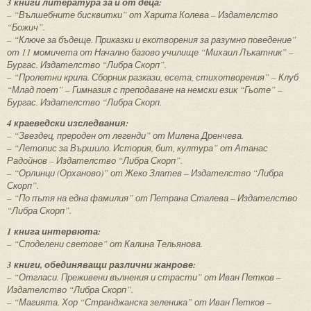
3 книги литература за и от деца:
– “Вълшебните бисквитки” от Харита Колева – Издателство
“Божич”.
– “Ключе за бъдеще. Приказки и екотворения за разумно поведение”
от 11 момичета от Начално базово училище “Михаил Лъкатник” –
Бургас. Издателство “Либра Скорп”.
– “Пролетни крила. Сборник разкази, есета, стихотворения” – Клуб
“Млад поет” – Гимназия с преподаване на немски език “Гьоте” –
Бургас. Издателство “Либра Скорп.
4 краеведски изследвания:
– “Звездец, прероден от легенди” от Милена Дренчева.
– “Летопис за Вършило. История, бит, култура” от Атанас
Радойнов – Издателство “Либра Скорп”.
– “Орлинци (Орханово)” от Жеко Златев – Издателство “Либра
Скорп”.
– “По пътя на една фамилия” от Петрана Сталева – Издателство
“Либра Скорп”.
1 книга интервюта:
– “Споделени светове” от Калина Тельянова.
3 книги, обединяващи различни жанрове:
– “Отгласи. Преживени вълнения и страсти” от Иван Петков –
Издателство “Либра Скорп”.
– “Магията. Хор “Странджанска зеленика” от Иван Петков –