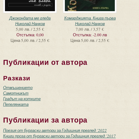
Джокондата ме гледа
Комарджията. Книга първа
Николай Нанков
Николай Нанков
5,00 лв. / 2,55 €
7,00 лв. / 3,57 €
Отстъпка:
0,00
Отстъпка:
-2.00 лв
Цена
5,00 лв. / 2,55 €
Цена
5,00 лв. / 2,55 €
Публикации от автора
Разкази
Отмъщението
Самотникът
Градът на котките
Пепелянката
Публикации за автора
Поезия от бургаски автори за Годишния преглед ’2022
Книги проза от бургаски автори за Годишния преглед ’2017