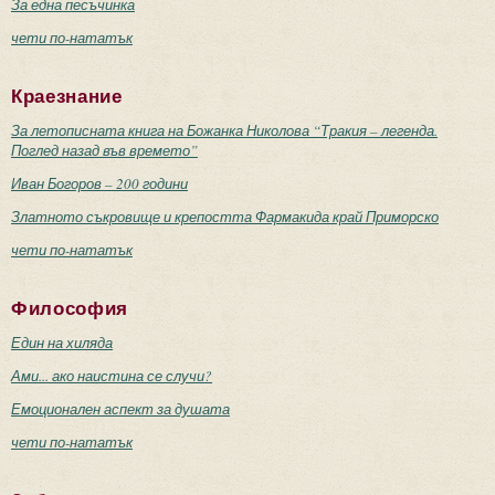
За една песъчинка
чети по-нататък
Краезнание
За летописната книга на Божанка Николова “Тракия – легенда.
Поглед назад във времето”
Иван Богоров – 200 години
Златното съкровище и крепостта Фармакида край Приморско
чети по-нататък
Философия
Един на хиляда
Ами... ако наистина се случи?
Емоционален аспект за душата
чети по-нататък