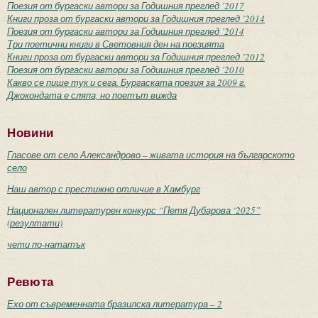
Поезия от бургаски автори за Годишния преглед ’2017
Книги проза от бургаски автори за Годишния преглед ’2014
Поезия от бургаски автори за Годишния преглед ’2014
Три поетични книги в Световния ден на поезията
Книги проза от бургаски автори за Годишния преглед ’2012
Поезия от бургаски автори за Годишния преглед ’2010
Какво се пише тук и сега. Бургаската поезия за 2009 г.
Джокондата е сляпа, но поетът вижда
Новини
Гласове от село Александрово – живата история на българското
село
Наш автор с престижно отличие в Хамбург
Национален литературен конкурс “Петя Дубарова ‘2025”
(резултати)
чети по-нататък
Ревюта
Ехо от съвременната бразилска литература – 2