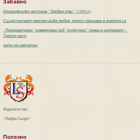
Забавно
Апокрифният вестник “Злобен глас” (1980 г.)
Съществуват няколко вида любов, които срещаме в живота си
“Литературни” коментари под “културни” теми в интернет –
Трета част
чети по-нататък
Издателство
“Либра Скорп”
Полезно