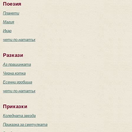
Поезия
Планети
Магия
Икар
чети по-нататък
Разкази
Аз прашинката
Черна котка
Есенни гробища
чети по-нататък
Приказки
Коледната звезда
Приказка за светулката