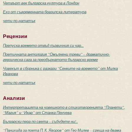
Четвърт век българска култура в Лондон
Ехо от съвременната бразилска литература
чети по-нататък
Рецензии
Препуска времето отвъд първичния си чар...
Поетичната антология “Омълнени треви” – драматично-
героическа сага за преобърнатото българско време
Човекът в сборника с разкази “Сенките на времето” от Милка
Иванова
чети по-нататък
Анализи
Интерпретацията на човешкото в стихотворенията “Планети”,
“Магия” и “Икар” от Станка Пенчева
Български пера по света – събудете ни!..
“Панихида за поета П. К. Яворов” от Гео Милев – среща на двама