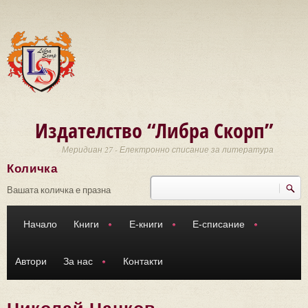
Премини към основното съдържание
Издателство “Либра Скорп”
Меридиан 27 - Електронно списание за литература
Количка
Търси
Форма за търсене
Вашата количка е празна
Начало
Книги
Е-книги
Е-списание
Автори
За нас
Контакти