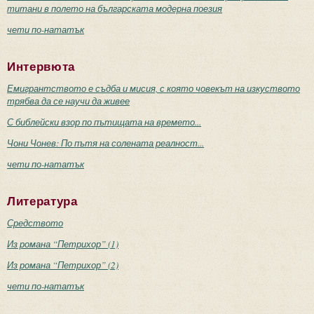
титани в полето на българската модерна поезия
чети по-нататък
Интервюта
Емигрантството е съдба и мисия, с която човекът на изкуството
трябва да се научи да живее
С библейски взор по пътищата на времето...
Чони Чонев: По пътя на солената реалност...
чети по-нататък
Литература
Средството
Из романа “Петрихор” (1)
Из романа “Петрихор” (2)
чети по-нататък