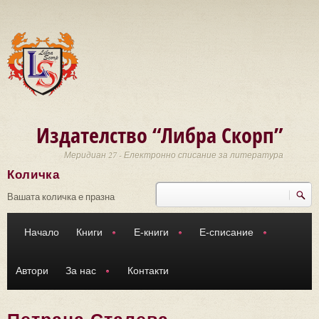
Премини към основното съдържание
Издателство “Либра Скорп”
Меридиан 27 - Електронно списание за литература
Количка
Търси
Форма за търсене
Вашата количка е празна
Начало
Книги
Е-книги
Е-списание
Автори
За нас
Контакти