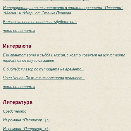
Интерпретацията на човешкото в стихотворенията “Планети”,
“Магия” и “Икар” от Станка Пенчева
Български пера по света – събудете ни!..
чети по-нататък
Интервюта
Емигрантството е съдба и мисия, с която човекът на изкуството
трябва да се научи да живее
С библейски взор по пътищата на времето...
Чони Чонев: По пътя на солената реалност...
чети по-нататък
Литература
Средството
Из романа “Петрихор” (1)
Из романа “Петрихор” (2)