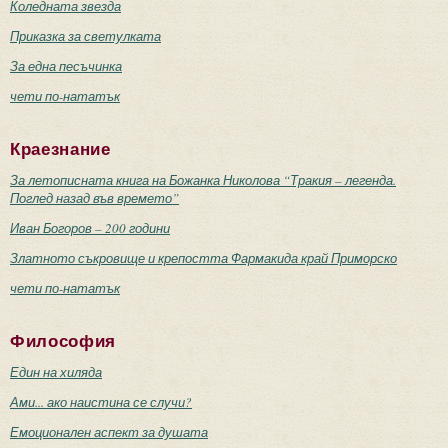
Коледната звезда
Приказка за светулката
За една песъчинка
чети по-нататък
Краезнание
За летописната книга на Божанка Николова “Тракия – легенда.
Поглед назад във времето”
Иван Богоров – 200 години
Златното съкровище и крепостта Фармакида край Приморско
чети по-нататък
Философия
Един на хиляда
Ами... ако наистина се случи?
Емоционален аспект за душата