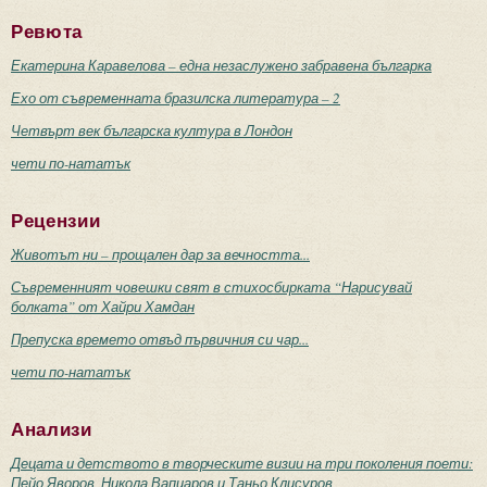
Ревюта
Екатерина Каравелова – една незаслужено забравена българка
Ехо от съвременната бразилска литература – 2
Четвърт век българска култура в Лондон
чети по-нататък
Рецензии
Животът ни – прощален дар за вечността...
Съвременният човешки свят в стихосбирката “Нарисувай
болката” от Хайри Хамдан
Препуска времето отвъд първичния си чар...
чети по-нататък
Анализи
Децата и детството в творческите визии на три поколения поети:
Пейо Яворов, Никола Вапцаров и Таньо Клисуров