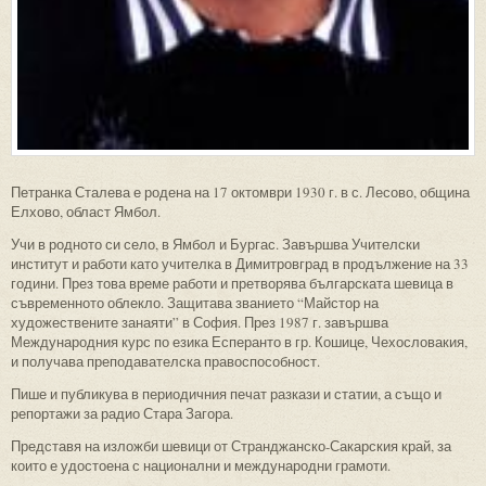
Петранка Сталева е родена на 17 октомври 1930 г. в с. Лесово, община
Елхово, област Ямбол.
Учи в родното си село, в Ямбол и Бургас. Завършва Учителски
институт и работи като учителка в Димитровград в продължение на 33
години. През това време работи и претворява българската шевица в
съвременното облекло. Защитава званието “Майстор на
художествените занаяти” в София. През 1987 г. завършва
Международния курс по езика Есперанто в гр. Кошице, Чехословакия,
и получава преподавателска правоспособност.
Пише и публикува в периодичния печат разкази и статии, а също и
репортажи за радио Стара Загора.
Представя на изложби шевици от Странджанско-Сакарския край, за
които е удостоена с национални и международни грамоти.