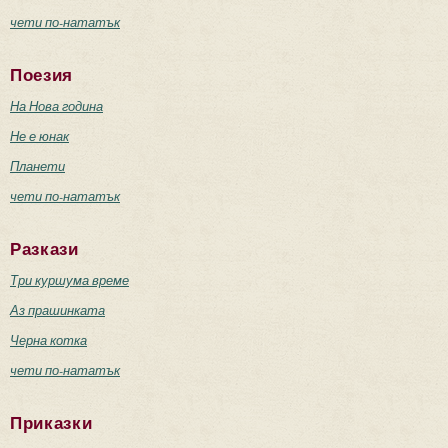
чети по-нататък
Поезия
На Нова година
Не е юнак
Планети
чети по-нататък
Разкази
Три куршума време
Аз прашинката
Черна котка
чети по-нататък
Приказки