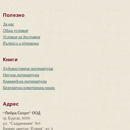
Полезно
За нас
Общи условия
Условия за доставка
Въпроси и отговори
Книги
Художествена литература
Научна литература
Краеведска литература
Безплатни електронни книги
Адрес
“Либра Скорп” ООД
гр. Бургас, 8000
ул. “Съединение” №5
Бизнес център “Елена”, ет. 4