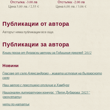
Отстъпка:
-3.00 лв
Отстъпка:
-2.00 лв
Цена
5,00 лв. / 2,55 €
Цена
6,00 лв. / 3,06 €
Публикации от автора
Авторът няма публикации все още.
Публикации за автора
Книги проза от бургаски автори за Годишния преглед ’2012
Новини
Гласове от село Александрово – живата история на българското
село
Наш автор с престижно отличие в Хамбург
Национален литературен конкурс “Петя Дубарова ‘2025”
(резултати)
чети по-нататък