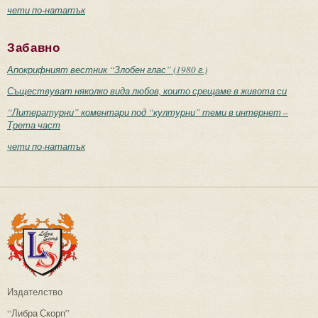
чети по-нататък
Забавно
Апокрифният вестник “Злобен глас” (1980 г.)
Съществуват няколко вида любов, които срещаме в живота си
“Литературни” коментари под “културни” теми в интернет –
Трета част
чети по-нататък
Издателство
“Либра Скорп”