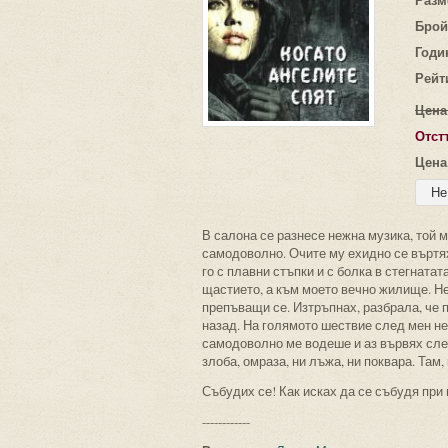
Брой
Годи
Рейт
Цена
Отст
Цена
В салона се разнесе нежна музика, той м
самодоволно. Очите му ехидно се въртях
го с плавни стъпки и с болка в стегнатат
щастието, а към моето вечно жилище. Нег
препъващи се. Изтръпнах, разбрала, че 
назад. На голямото шествие след мен не
самодоволно ме водеше и аз вървях след 
злоба, омраза, ни лъжа, ни поквара. Там,
Събудих се! Как исках да се събудя при
------------