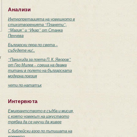
Анализи
Интерпретацията на човешкото в
стихотворенията “Планети”,
“Магия” и “Икар” от Станка
Пенчева
Български пера по света –
събудете ни!..
т
“Панихида за поета П. К. Яворов”
от Гео Милев – среща на двама
титани в полето на българската
модерна поезия
чети по-нататък
Интервюта
Емигрантството е съдба и мисия,
с която човекът на изкуството
трябва да се научи да живее
С библейски взор по пътищата на
времето...