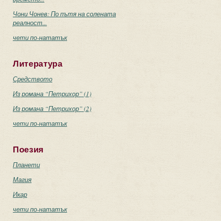
Чони Чонев: По пътя на солената
реалност...
чети по-нататък
Литература
Средството
Из романа “Петрихор” (1)
Из романа “Петрихор” (2)
чети по-нататък
Поезия
Планети
Магия
Икар
чети по-нататък