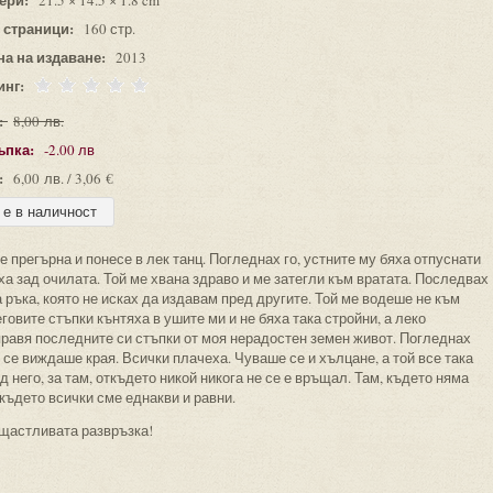
21.5 × 14.5 × 1.8 cm
 страници:
160 стр.
на на издаване:
2013
инг:
:
8,00 лв.
ъпка:
-2.00 лв
:
6,00 лв. / 3,06 €
е прегърна и понесе в лек танц. Погледнах го, устните му бяха отпуснати
а зад очилата. Той ме хвана здраво и ме затегли към вратата. Последвах
а ръка, която не исках да издавам пред другите. Той ме водеше не към
овите стъпки кънтяха в ушите ми и не бяха така стройни, а леко
правя последните си стъпки от моя нерадостен земен живот. Погледнах
 се виждаше края. Всички плачеха. Чуваше се и хълцане, а той все така
него, за там, откъдето никой никога не се е връщал. Там, където няма
 където всички сме еднакви и равни.
 щастливата развръзка!