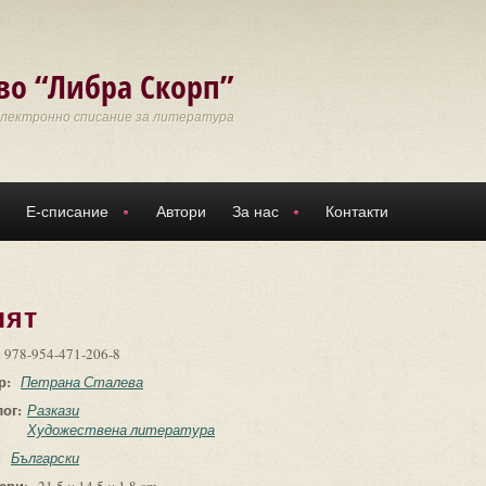
во “Либра Скорп”
Електронно списание за литература
Е-списание
Автори
За нас
Контакти
пят
:
978-954-471-206-8
р:
Петрана Сталева
лог:
Разкази
Художествена литература
:
Български
ери: