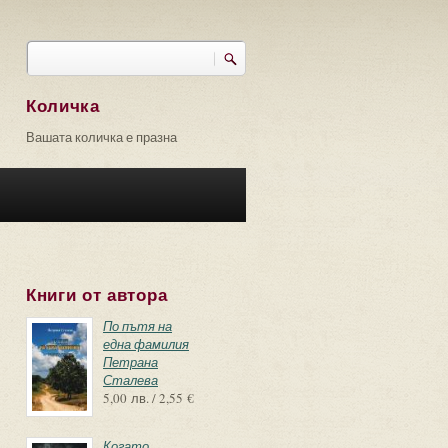
Търси
Форма за търсене
Количка
Вашата количка е празна
Книги от автора
По пътя на
една фамилия
Петрана
Сталева
5,00 лв. / 2,55 €
Когато