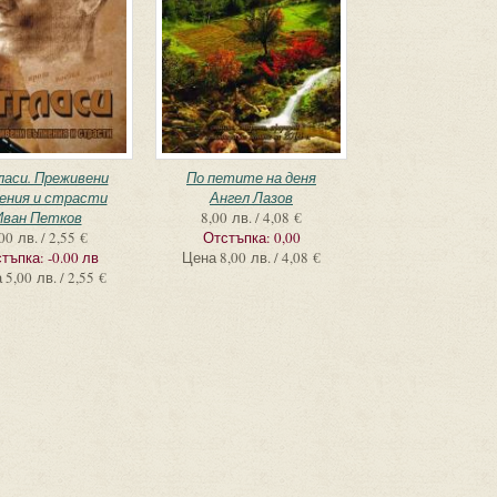
аси. Преживени
По петите на деня
ения и страсти
Ангел Лазов
Иван Петков
8,00 лв. / 4,08 €
00 лв. / 2,55 €
Отстъпка:
0,00
тъпка:
-0.00 лв
Цена
8,00 лв. / 4,08 €
а
5,00 лв. / 2,55 €