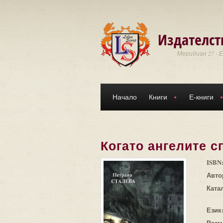
Премини към основното съдържание
Издателст
Меридиан 27 - 
Начало
Книги
Е-книги
Когато ангелите с
ISBN
Авто
Ката
Език
Разм