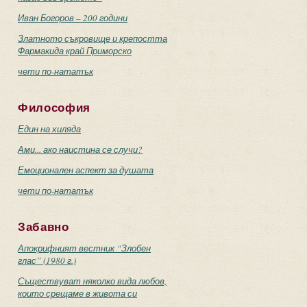
Иван Богоров – 200 години
Златното съкровище и крепостта
Фармакида край Приморско
чети по-нататък
Философия
Един на хиляда
Ами... ако наистина се случи?
Емоционален аспект за душата
чети по-нататък
Забавно
Апокрифният вестник “Злобен
глас” (1980 г.)
Съществуват няколко вида любов,
които срещаме в живота си