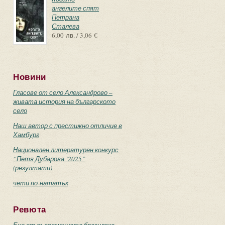
ангелите спят
Петрана
Сталева
6,00 лв. / 3,06 €
Новини
Гласове от село Александрово –
живата история на българското
село
Наш автор с престижно отличие в
Хамбург
Национален литературен конкурс
“Петя Дубарова ‘2025”
(резултати)
чети по-нататък
Ревюта