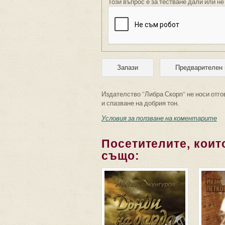
Този въпрос е за тестване дали или не
Издателство "Либра Скорп" не носи отго
и спазване на добрия тон.
Условия за ползване на коментарите
Посетителите, които
също: