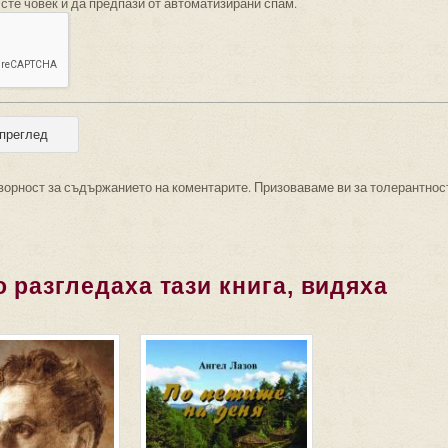
 сте човек и да предпази от автоматизирани спам.
ворност за съдържанието на коментарите. Призоваваме ви за толерантнос
 разгледаха тази книга, видяха