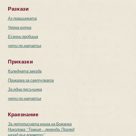
Разкази
Аз прашинката
Черна котка
Есенни гробища
чети по-нататък
Приказки
Коледната звезда
Приказка за светулката
За една песъчинка
чети по-нататък
Краезнание
За летописната книга на Божанка
Николова “Тракия – легенда. Поглед
назад във времето”