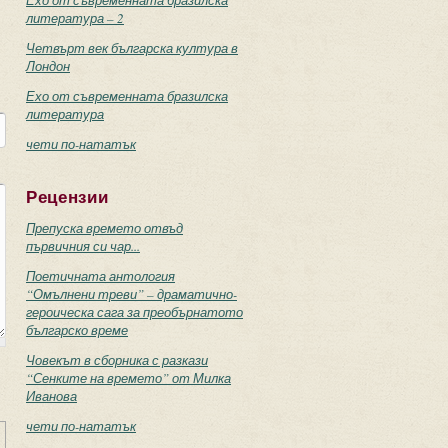
Ехо от съвременната бразилска
литература – 2
Четвърт век българска култура в
Лондон
Ехо от съвременната бразилска
литература
чети по-нататък
Рецензии
Препуска времето отвъд
първичния си чар...
Поетичната антология
“Омълнени треви” – драматично-
героическа сага за преобърнатото
българско време
Човекът в сборника с разкази
“Сенките на времето” от Милка
Иванова
чети по-нататък