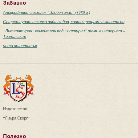
Забавно
Апокрифният вестник “Злобен глас” (1980 г.)
Съществуват няколко вида любов, които срещаме в живота си
“Литературни” коментари под “културни” теми в интернет –
Трета част
чети по-нататък
Издателство
“Либра Скорп”
Полезно