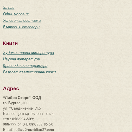
За нас
Общи условия
Условия за доставка
Въпроси и отговори
Книги
Художествена литература
Научна литература
Краеведска литература
Безплатни електронни книги
Адрес
“Либра Скорп” ООД
гр. Бургас, 8000
ул. “Съединение” №5
Бизнес център “Елена”, ет. 4
тел.: 056/994-809;
088/799-64-34; 089/837-85-50
E-mail: office@meridian27.com