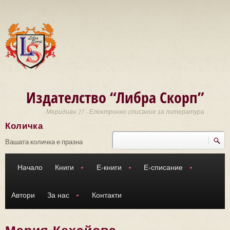
Премини към основното съдържание
Издателство “Либра Скорп”
Меридиан 27 - Електронно списание за литература
Количка
Търси
Форма за търсене
Вашата количка е празна
Начало
Книги
Е-книги
Е-списание
Автори
За нас
Контакти