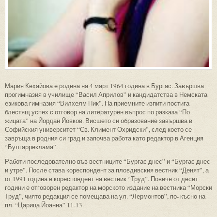
Мария Кехайова е родена на 4 март 1964 година в Бургас. Завършва
прогимназия в училище “Васил Априлов” и кандидатства в Немската
езикова гимназия “Вилхелм Пик”. На приемните изпити постига
блестящ успех с отговор на литературен въпрос по разказа “По
жицата” на Йордан Йовков. Висшето си образование завършва в
Софийския университет “Св. Климент Охридски”, след което се
завръща в родния си град и започва работа като редактор в Агенция
“Булгарреклама”.
Работи последователно във вестниците “Бургас днес” и “Бургас днес
и утре”. После става кореспондент за пловдивския вестник “Денят”, а
от 1991 година е кореспондент на вестник “Труд”. Повече от десет
години е отговорен редактор на морското издание на вестника “Морски
Труд”, чиято редакция се помещава на ул. “Лермонтов”, по- късно на
пл. “Царица Йоанна” 11-13.