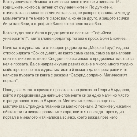
Като ученичка в Немската гимназия пише стихове и пиеса за 16-
годишните, които са четени от съученичките й. По думите й,
стихчетата, написани на листчета в час, се разпространявали между
момичетата и те много ги харесвали, но не за друго, а защото всички
били влюбени, а строфите били естествено за любов.
Като студентка е била в редакцията на вестник “Софийски
университет”, чийто главен редактор тогава е проф. Боян Биолчев.
Вече като журналист и отговорен редактор на „Морски Труд” издава
стихосбирката “Сок от диня”, но както сама казва, само за да направи
опит в стихоплетството. Споделя, че истинското предизвикателство за
нея е прозата. Да се направи хубав разказ обаче е много, много трудно
майсторство, но пък журналистиката й помага да се престраши и тя
написва първата си книга с разкази “Сафрид сопрано: Магическият
портал”.
Повод за смелата крачка в прозата става разказ на Георги Бърдаров,
който я предизвиква да напише спомените си за едно магично място –
странджанското село Вършило. Мистичните села на още по-
мистичната Странджа планина са малко познати. В техните уникални
обитатели тя вижда правилните хора, които я повеждат през един
портал в миналото и тя написва всичко, което вижда през него.