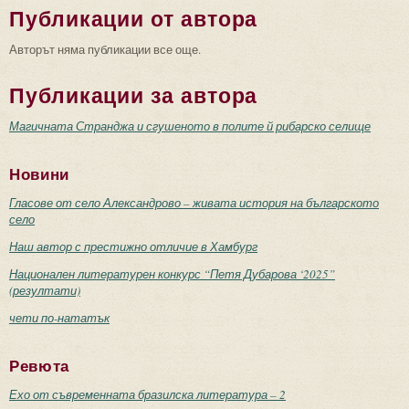
Публикации от автора
Авторът няма публикации все още.
Публикации за автора
Магичната Странджа и сгушеното в полите й рибарско селище
Новини
Гласове от село Александрово – живата история на българското
село
Наш автор с престижно отличие в Хамбург
Национален литературен конкурс “Петя Дубарова ‘2025”
(резултати)
чети по-нататък
Ревюта
Ехо от съвременната бразилска литература – 2