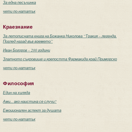
За една песъчинка
чети по-нататък
Краезнание
За летописната книга на Божанка Николова “Тракия – легенда.
Поглед назад във времето”
Иван Богоров – 200 години
Златното съкровище и крепостта Фармакида край Приморско
чети по-нататък
Философия
Един на хиляда
Ами... ако наистина се случи?
Емоционален аспект за душата
чети по-нататък