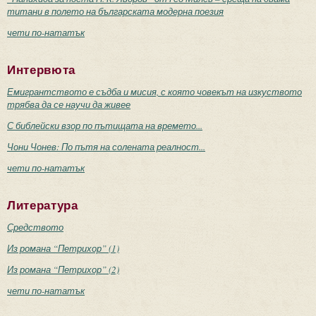
титани в полето на българската модерна поезия
чети по-нататък
Интервюта
Емигрантството е съдба и мисия, с която човекът на изкуството
трябва да се научи да живее
С библейски взор по пътищата на времето...
Чони Чонев: По пътя на солената реалност...
чети по-нататък
Литература
Средството
Из романа “Петрихор” (1)
Из романа “Петрихор” (2)
чети по-нататък