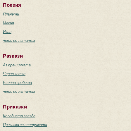
Поезия
Планети
Магия
Икар
чети по-нататък
Разкази
Аз прашинката
Черна котка
Есенни гробища
чети по-нататък
Приказки
Коледната звезда
Приказка за светулката