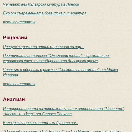
Четвърт век българска култура в Лондон
Ехо от съвременната бразилска литература
чети по-нататък
Рецензии
Препуска времето отвъд първичния си чар...
Поетичната антология “Омълнени треви” – драматично-
героическа сага за преобърнатото българско време
Човекът в сборника с разкази “Сенките на времето” от Милка
Иванова
чети по-нататък
Анализи
Интерпретацията на човешкото в стихотворенията “Планети”,
“Магия” и “Икар” от Станка Пенчева
Български пера по света – събудете ни!..
“Панихида за поета П. К. Яворов” от Гео Милев – среща на двама