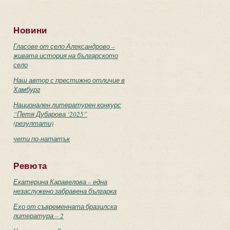
Новини
Гласове от село Александрово –
живата история на българското
село
Наш автор с престижно отличие в
Хамбург
Национален литературен конкурс
“Петя Дубарова ‘2025”
(резултати)
чети по-нататък
Ревюта
Екатерина Каравелова – една
незаслужено забравена българка
Ехо от съвременната бразилска
литература – 2