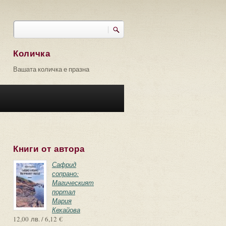
Търси
Форма за търсене
Количка
Вашата количка е празна
Книги от автора
Сафрид
сопрано:
Магическият
портал
Мария
Кехайова
12,00 лв. / 6,12 €