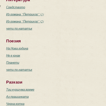
т
Средството
Из романа “Петрихор” (1)
Из романа “Петрихор” (2)
чети по-нататък
Поезия
На Нова година
Не е юнак
Планети
чети по-нататък
Разкази
Три куршума време
Аз прашинката
Черна котка