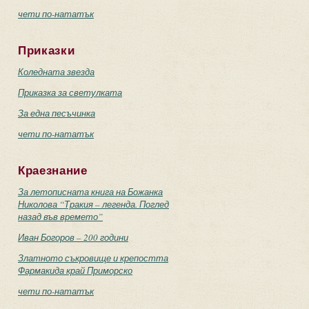
чети по-нататък
Приказки
Коледната звезда
Приказка за светулката
За една песъчинка
чети по-нататък
Краезнание
За летописната книга на Божанка
Николова “Тракия – легенда. Поглед
назад във времето”
Иван Богоров – 200 години
Златното съкровище и крепостта
Фармакида край Приморско
чети по-нататък