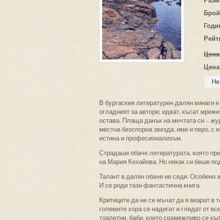
Брой
Годи
Рейт
Цена
Цена
В бургаския литературен далян винаги е
огладнеят за автори, идват, късат мреж
остава. Плаща данък на мечтата си – жур
местна безспорна звезда, име и перо, с 
истина и професионализъм.
Страдаше обаче литературата, която при
на Мария Кехайова. Но някак си беше по
Талант в далян обаче не седи. Особено 
И се роди тази фантастична книга.
Критиците да не се мъчат да я вкарат в 
големите хора се надигат и гледат от в
тоалетни, баби, които срамежливо се къп