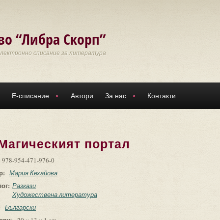
во “Либра Скорп”
Електронно списание за литература
Е-списание
Автори
За нас
Контакти
Магическият портал
:
978-954-471-976-0
р:
Мария Кехайова
лог:
Разкази
Художествена литература
:
Български
ери: