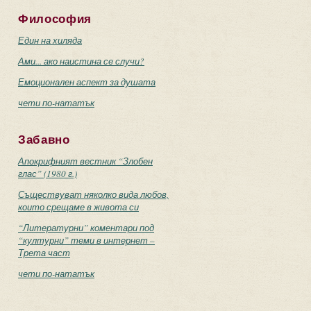
Философия
Един на хиляда
Ами... ако наистина се случи?
Емоционален аспект за душата
чети по-нататък
Забавно
Апокрифният вестник “Злобен
глас” (1980 г.)
Съществуват няколко вида любов,
които срещаме в живота си
“Литературни” коментари под
“културни” теми в интернет –
Трета част
чети по-нататък