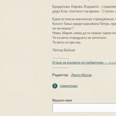
Бродилово, Кирово, Вършило – странният
дядо Бою, плетачът на мрежи – Сталин, 
Един истински магически странджизъм. И
Когато Таньо краде красивата Петра, пра
не ни хванат!”.
Няма, Мария, няма да те хванат завистн
Ти си вече открадната за читателя.
Ти вече си при нас.
Петър Бойчев
----------------
И още за книгата от редактора ----->>
----------------
Редактор:
Денчо Михов
коментари
0
Вашето име