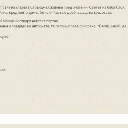
 свят на старата Странджа оживява пред очите ни. Светът на баба Стоя,
Анка, пред която даже Летисия Каста е дребна цаца на красотата.
 Мария ни отваря неговия портал.
баба и прадядо на авторката, тя го пришпорва припряно: “Бягай, бягай, да
иците.
>>>