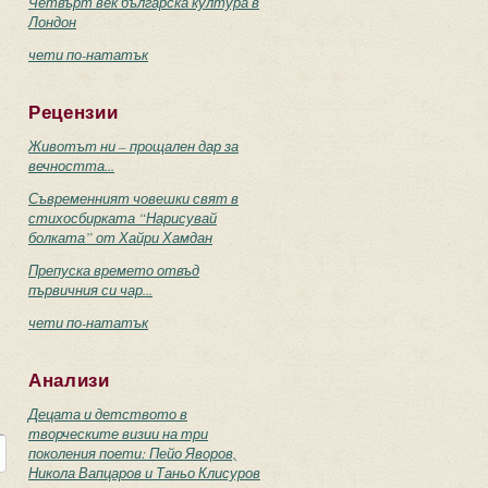
Четвърт век българска култура в
Лондон
чети по-нататък
Рецензии
Животът ни – прощален дар за
вечността...
Съвременният човешки свят в
стихосбирката “Нарисувай
болката” от Хайри Хамдан
Препуска времето отвъд
първичния си чар...
чети по-нататък
Анализи
Децата и детството в
творческите визии на три
поколения поети: Пейо Яворов,
Никола Вапцаров и Таньо Клисуров