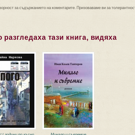
ворност за съдържанието на коментарите. Призоваваме ви за толерантнос
 разгледаха тази книга, видяха
 11 години по-късно
Минало и съвремие