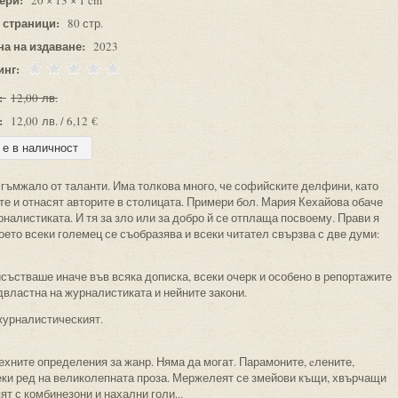
20 × 13 × 1 cm
 страници:
80 стр.
на на издаване:
2023
инг:
:
12,00 лв.
:
12,00 лв. / 6,12 €
 гъмжало от таланти. Има толкова много, че софийските делфини, като
ите и отнасят авторите в столицата. Примери бол. Мария Кехайова обаче
налистиката. И тя за зло или за добро й се отплаща посвоему. Прави я
което всеки големец се съобразява и всеки читател свързва с две думи:
състваше иначе във всяка дописка, всеки очерк и особено в репортажите
двластна на журналистиката и нейните закони.
журналистическият.
техните определения за жанр. Няма да могат. Парамоните, eлените,
секи ред на великолепната проза. Мержелеят се змейови къщи, хвърчащи
ят с комбинезони и нахални голи...