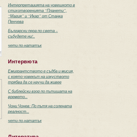
Интерпретацията на човешкото в
стихотворенията “Планети”,
“Магия” и “Икар” от Станка
Пенчева
Български пера по света –
събудете ни!..
чети по-нататък
Интервюта
Емигрантството е съдба и мисия,
с която човекът на изкуството
трябва да се научи да живее
С библейски взор по пътищата на
времето...
Чони Чонев: По пътя на солената
реалност...
чети по-нататък
Литература