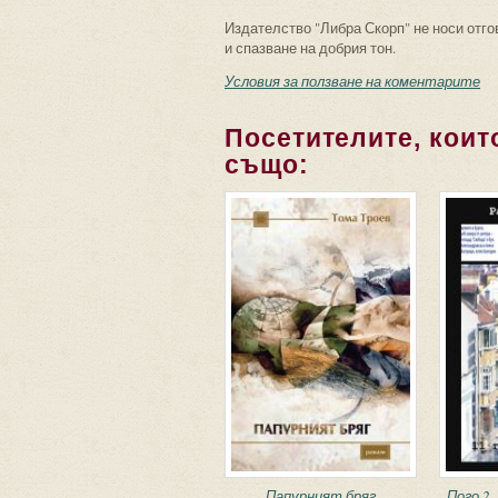
Издателство "Либра Скорп" не носи отго
и спазване на добрия тон.
Условия за ползване на коментарите
Посетителите, които
също:
Папурният бряг
Пого 2.