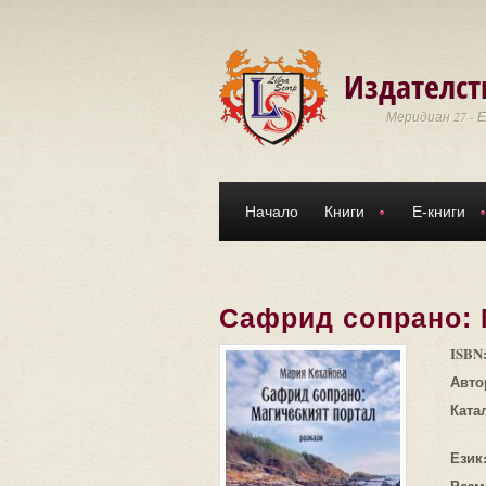
Премини към основното съдържание
Издателст
Меридиан 27 - 
Начало
Книги
Е-книги
Сафрид сопрано: 
ISBN
Авто
Ката
Език
Разм