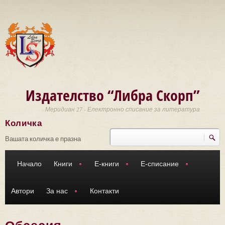
Премини към основното съдържание
Издателство “Либра Скорп”
Меридиан 27 - Електронно списание за литература
Количка
Търси
Форма за търсене
Вашата количка е празна
Начало
Книги
Е-книги
Е-списание
Автори
За нас
Контакти