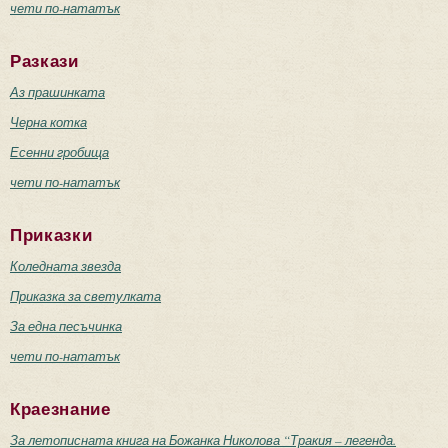
чети по-нататък
Разкази
Аз прашинката
Черна котка
Есенни гробища
чети по-нататък
Приказки
Коледната звезда
Приказка за светулката
За една песъчинка
чети по-нататък
Краезнание
За летописната книга на Божанка Николова “Тракия – легенда.