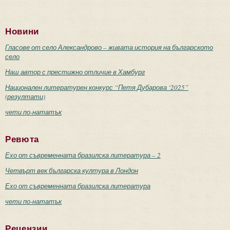
Новини
Гласове от село Александрово – живата история на българското
село
Наш автор с престижно отличие в Хамбург
Национален литературен конкурс “Петя Дубарова ‘2025”
(резултати)
чети по-нататък
Ревюта
Ехо от съвременната бразилска литература – 2
Четвърт век българска култура в Лондон
Ехо от съвременната бразилска литература
чети по-нататък
Рецензии