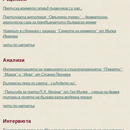
Препуска времето отвъд първичния си чар...
Поетичната антология “Омълнени треви” – драматично-
героическа сага за преобърнатото българско време
Човекът в сборника с разкази “Сенките на времето” от Милка
Иванова
чети по-нататък
Анализи
Интерпретацията на човешкото в стихотворенията “Планети”,
“Магия” и “Икар” от Станка Пенчева
Български пера по света – събудете ни!..
“Панихида за поета П. К. Яворов” от Гео Милев – среща на двама
титани в полето на българската модерна поезия
чети по-нататък
Интервюта
Емигрантството е съдба и мисия, с която човекът на изкуството