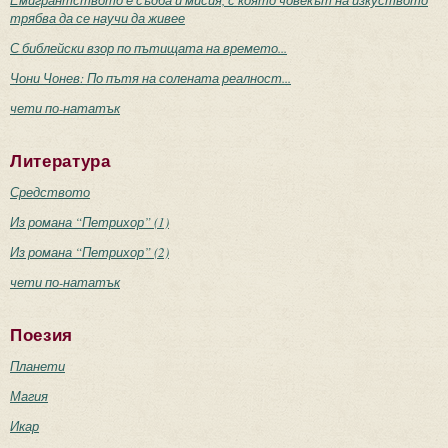
трябва да се научи да живее
С библейски взор по пътищата на времето...
Чони Чонев: По пътя на солената реалност...
чети по-нататък
Литература
Средството
Из романа “Петрихор” (1)
Из романа “Петрихор” (2)
чети по-нататък
Поезия
Планети
Магия
Икар