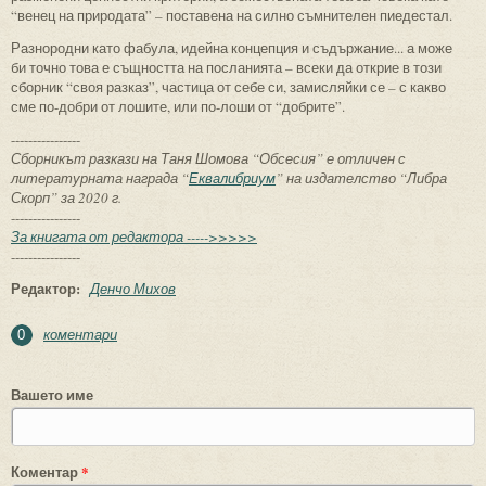
“венец на природата” – поставена на силно съмнителен пиедестал.
Разнородни като фабула, идейна концепция и съдържание... а може
би точно това е същността на посланията – всеки да открие в този
сборник “своя разказ”, частица от себе си, замисляйки се – с какво
сме по-добри от лошите, или по-лоши от “добрите”.
----------------
Сборникът разкази на Таня Шомова “Обсесия” е отличен с
литературната награда “
Еквалибриум
” на издателство “Либра
Скорп” за 2020 г.
----------------
За книгата от редактора ----->>>>>
----------------
Редактор:
Денчо Михов
коментари
0
Вашето име
Коментар
*