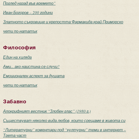
Поглед назад във времето”
Иван Богоров – 200 години
Златното съкровище и крепостта Фармакида край Приморско
чети по-нататък
Философия
Един на хиляда
Ами... ако наистина се случи?
Емоционален аспект за душата
чети по-нататък
Забавно
Апокрифният вестник “Злобен глас” (1980 г.)
Съществуват няколко вида любов, които срещаме в живота си
“Литературни” коментари под “културни” теми в интернет –
Трета част