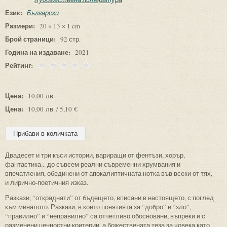
Език:
Български
Размери:
20 × 13 × 1 cm
Брой страници:
92 стр.
Година на издаване:
2021
Рейтинг:
Цена:
10,00 лв.
Цена:
10,00 лв. / 5,10 €
Двадесет и три къси истории, вариращи от фентъзи, хорър,
фантастика... до съвсем реални съвременни хрумвания и
впечатления, обединени от апокалиптичната нотка във всеки от тях,
и лирично-поетичния изказ.
Разкази, “откраднати” от бъдещето, вписани в настоящето, с поглед
към миналото. Разкази, в които понятията за “добро” и “зло”,
“правилно” и “неправилно” са отчетливо обосновани, въпреки и с
разменени ценностни критерии, а божествената теза за човека като