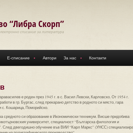
во “Либра Скорп”
Електронно списание за литература
Е-списание
Автори
За нас
Контакти
ев
равасилев е роден през 1945 г. в с. Васил Левски, Карловско. От 1954 г.
работи в гр. Бургас, след прекарано детство в родното си място, гара
и с. Кошарица, Поморийско.
а средното си образование в Икономически техникум. Висше придобива
икотърновския университет, специалност “Българска филология и
”. След двегодишно обучение във ВИИ “Карл Маркс” (УНСС) специализир
ение на полиграфическото производство”.