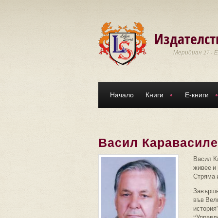
Премини към основното съдържание
Издателст
Меридиан 27 - 
Начало
Книги
Е-книги
Васил Каравасил
Васил Ка
живее и 
Стряма 
Завършв
във Вел
история
“Управл