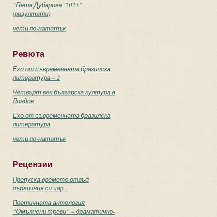
“Петя Дубарова ‘2025”
(резултати)
чети по-нататък
Ревюта
Ехо от съвременната бразилска
литература – 2
Четвърт век българска култура в
Лондон
Ехо от съвременната бразилска
литература
чети по-нататък
Рецензии
Препуска времето отвъд
първичния си чар...
Поетичната антология
“Омълнени треви” – драматично-