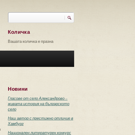
Търси
Форма за търсене
Количка
Вашата количка е празна
Новини
Гласове от село Александрово –
живата история на българското
село
Наш автор с престижно отличие в
Хамбург
а
Национален литературен конкурс