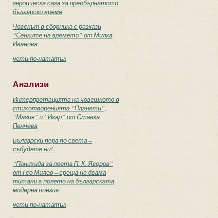
героическа сага за преобърнатото
българско време
Човекът в сборника с разкази
“Сенките на времето” от Милка
Иванова
чети по-нататък
Анализи
Интерпретацията на човешкото в
стихотворенията “Планети”,
“Магия” и “Икар” от Станка
Пенчева
Български пера по света –
събудете ни!..
“Панихида за поета П. К. Яворов”
от Гео Милев – среща на двама
титани в полето на българската
модерна поезия
чети по-нататък