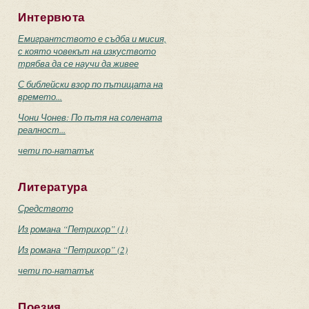
Интервюта
Емигрантството е съдба и мисия,
с която човекът на изкуството
трябва да се научи да живее
С библейски взор по пътищата на
времето...
Чони Чонев: По пътя на солената
реалност...
чети по-нататък
Литература
Средството
Из романа “Петрихор” (1)
Из романа “Петрихор” (2)
чети по-нататък
Поезия