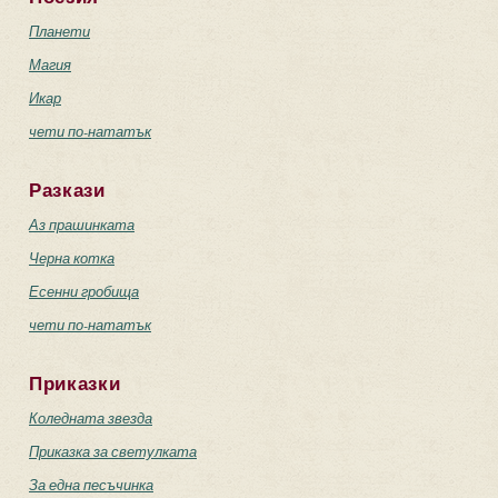
Планети
Магия
Икар
чети по-нататък
Разкази
Аз прашинката
Черна котка
Есенни гробища
чети по-нататък
Приказки
Коледната звезда
Приказка за светулката
За една песъчинка