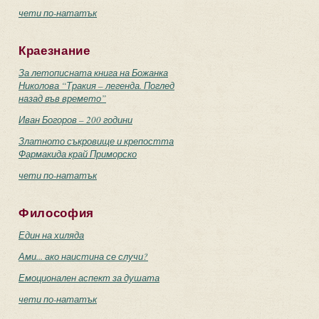
чети по-нататък
Краезнание
За летописната книга на Божанка
Николова “Тракия – легенда. Поглед
назад във времето”
Иван Богоров – 200 години
Златното съкровище и крепостта
Фармакида край Приморско
чети по-нататък
Философия
Един на хиляда
Ами... ако наистина се случи?
Емоционален аспект за душата
чети по-нататък