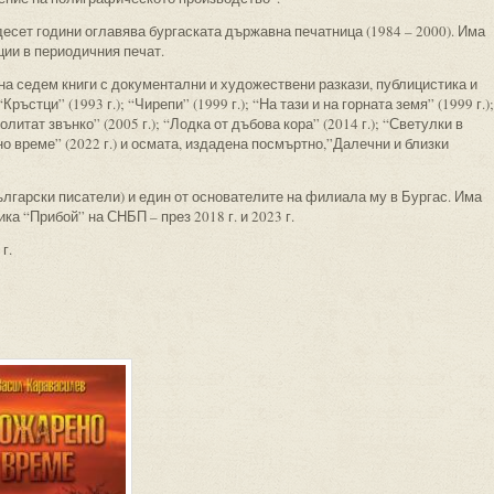
есет години оглавява бургаската държавна печатница (1984 – 2000). Има
ции в периодичния печат.
на седем книги с документални и художествени разкази, публицистика и
“Кръстци” (1993 г.); “Чирепи” (1999 г.); “На тази и на горната земя” (1999 г.);
олитат звънко” (2005 г.); “Лодка от дъбова кора” (2014 г.); “Светулки в
но време” (2022 г.) и осмата, издадена посмъртно,”Далечни и близки
лгарски писатели) и един от основателите на филиала му в Бургас. Има
ка “Прибой” на СНБП – през 2018 г. и 2023 г.
г.