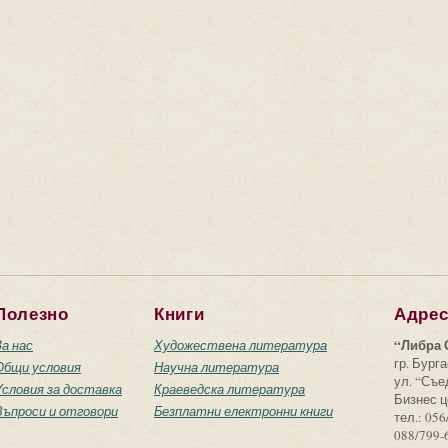
Полезно
Книги
Адре
“Либра 
За нас
Художествена литература
гр. Бурга
Общи условия
Научна литература
ул. “Съ
Условия за доставка
Краеведска литература
Бизнес ц
Въпроси и отговори
Безплатни електронни книги
тел.: 056
088/799-