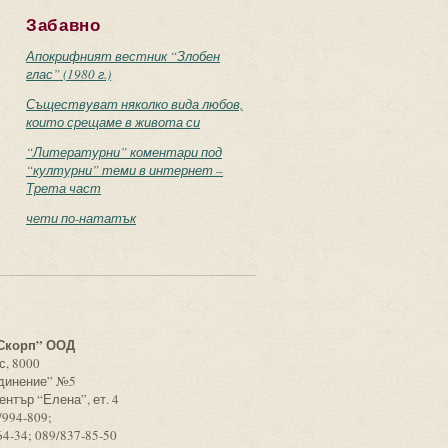
Забавно
Апокрифният вестник “Злобен
глас” (1980 г.)
Съществуват няколко вида любов,
които срещаме в живота си
“Литературни” коментари под
“културни” теми в интернет –
Трета част
чети по-нататък
с
Скорп” ООД
с, 8000
единение” №5
ентър “Елена”, ет. 4
/994-809;
64-34; 089/837-85-50