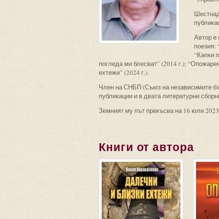
Шестнад
публика
Автор е 
поезия: 
“Капки п
погледа ми блесват” (2014 г.); “Опожаре
ехтежи” (2024 г.).
Член на СНБП (Съюз на независимите бъ
публикации и в двата литературни сборни
Земният му път прекъсва на 16 юли 2023 
Книги от автора