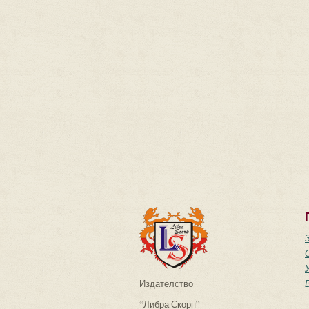
Издателство
“Либра Скорп”