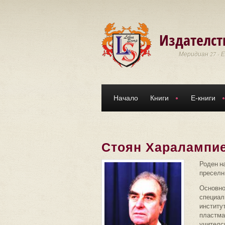
Премини към основното съдържание
Издателст
Меридиан 27 - 
Начало
Книги
Е-книги
Стоян Харалампи
Роден на
преселн
Основно
специалн
институт
пластма
учителск