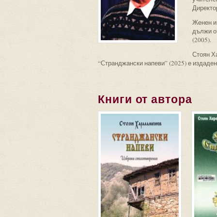
Директор
Женен и
дължи о
(2005).
Стоян Ха
“Странджански напеви” (2025) е издаден
Книги от автора