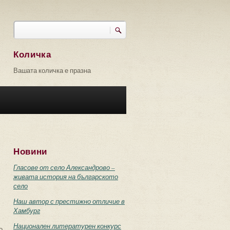
Търси
Форма за търсене
Количка
Вашата количка е празна
Новини
Гласове от село Александрово –
живата история на българското
село
Наш автор с престижно отличие в
Хамбург
Национален литературен конкурс
о