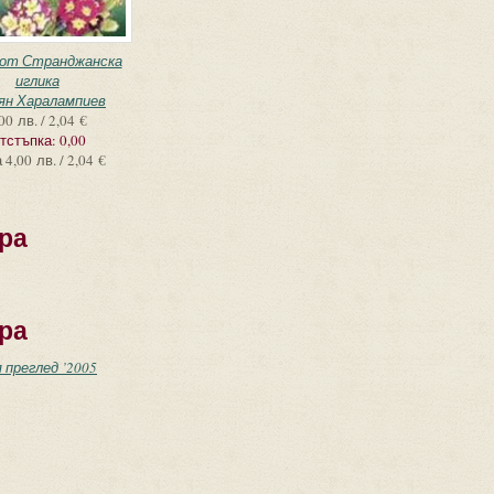
 от Странджанска
иглика
ян Харалампиев
00 лв. / 2,04 €
тстъпка:
0,00
а
4,00 лв. / 2,04 €
ра
ра
 преглед ’2005