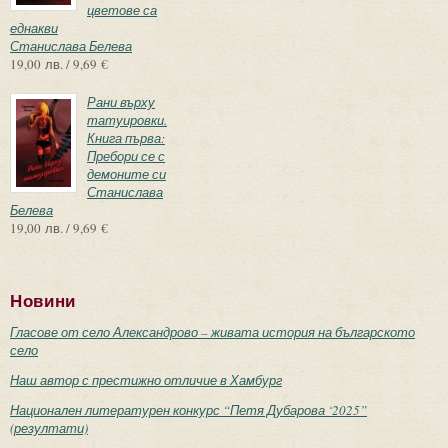
цветове са
еднакви
Станислава Белева
19,00 лв. / 9,69 €
Рани върху
татуировки.
Книга първа:
Пребори се с
демоните си
Станислава
Белева
19,00 лв. / 9,69 €
Новини
Гласове от село Александрово – живата история на българското
село
Наш автор с престижно отличие в Хамбург
Национален литературен конкурс “Петя Дубарова ‘2025”
(резултати)