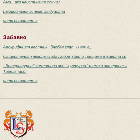
Ами... ако наистина се случи?
Емоционален аспект за душата
чети по-нататък
Забавно
Апокрифният вестник “Злобен глас” (1980 г.)
Съществуват няколко вида любов, които срещаме в живота си
“Литературни” коментари под “културни” теми в интернет –
Трета част
чети по-нататък