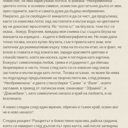
помислих, че има нарисувани лотоси. В романа “
Необременена”
,
цветето лотос е основен символ, осмислен достатъчно дълго от мен,
през годините, както и самата дума да бъдеш необременен.
Накратко, да си свободен от миналото и да си чист, да продължиш,
както се извисява лотос над застоялите и мътни води, но цветовете
му не докосват мръсотията. Но “лотосът” на блузата, този път се
оказа... божур. Впрочем, виждаш моя снимка със същата блуза на
маншета на корицата – където е библиографията ми. Не знам дали
точно тогава, когато купих блузата, съм я приела като знак, или
започнах да размишлявам върху това на по-късен етап, но е факт, че
влезе в главата и под кожата ми, заради красивите цветове и
спокойствието, което ми носеха, щом я погледна като картина.
Божурът символизира любов, грижа и отдаденост, да обичаш
безрезервно и чисто, точно след като си се извисил над онези
застояли и мътни води като лотос. Тогава осъзнах, че може би няма
по-подходящо продължение на творчеството ми, след романа
“
Необременена”
и двете стихосбирки “
Салве”
и “
Вале”
, (които
заглавия, в превод от латински език, означават “
Здравей”
, и
“
Довиждане”
), като символично начало и край на любовта, и на
вселената.
А какво следва след един мрачен, обречен и тъжен край, освен ако
не е ново начало?
Следва разцвет! Разцветът е божествено красива, райска градина,
която си намерил след дългия път през калта, най-после затваряш