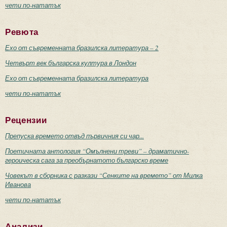
чети по-нататък
Ревюта
Ехо от съвременната бразилска литература – 2
Четвърт век българска култура в Лондон
Ехо от съвременната бразилска литература
чети по-нататък
Рецензии
Препуска времето отвъд първичния си чар...
Поетичната антология “Омълнени треви” – драматично-
героическа сага за преобърнатото българско време
Човекът в сборника с разкази “Сенките на времето” от Милка
Иванова
чети по-нататък
Анализи