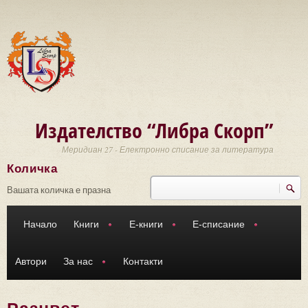
Премини към основното съдържание
Издателство “Либра Скорп”
Меридиан 27 - Електронно списание за литература
Количка
Търси
Форма за търсене
Вашата количка е празна
Начало
Книги
Е-книги
Е-списание
Автори
За нас
Контакти