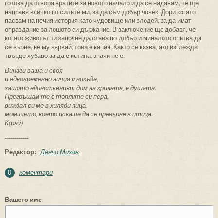
готова да отворя вратите за новото начало и да се надявам, че ще
направя всичко по силите ми, за да съм добър човек. Дори когато
пасвам на нечия история като чудовище или злодей, за да имат
оправдание за лошото си държание. В заключение ще добавя, че
когато животът ти започне да става по-добър и миналото опитва да
се върне, не му вярвай, това е капан. Както се казва, ако изглежда
твърде хубаво за да е истина, значи не е.
Винаги ваша и своя
и едновременно ничия и никъде,
защото единственият дом на крилата, е душата.
Прегръщам те с топлите си пера,
виждал си ме в хиляди лица,
момичето, което искаше да се превърне в птица.
К(рай)
------------
Редактор:
Денчо Михов
коментари
0
Вашето име