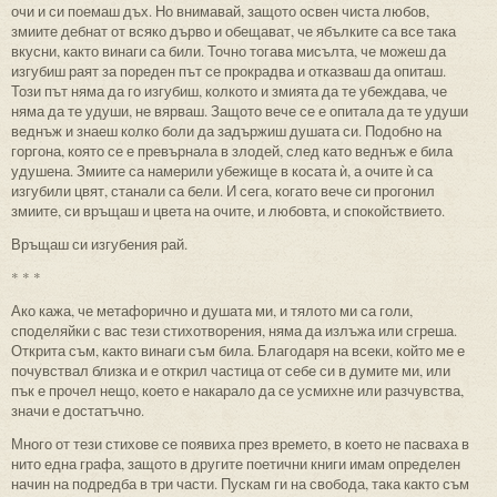
очи и си поемаш дъх. Но внимавай, защото освен чиста любов,
змиите дебнат от всяко дърво и обещават, че ябълките са все така
вкусни, както винаги са били. Точно тогава мисълта, че можеш да
изгубиш раят за пореден път се прокрадва и отказваш да опиташ.
Този път няма да го изгубиш, колкото и змията да те убеждава, че
няма да те удуши, не вярваш. Защото вече се е опитала да те удуши
веднъж и знаеш колко боли да задържиш душата си. Подобно на
горгона, която се е превърнала в злодей, след като веднъж е била
удушена. Змиите са намерили убежище в косата ѝ, а очите ѝ са
изгубили цвят, станали са бели. И сега, когато вече си прогонил
змиите, си връщаш и цвета на очите, и любовта, и спокойствието.
Връщаш си изгубения рай.
* * *
Ако кажа, че метафорично и душата ми, и тялото ми са голи,
споделяйки с вас тези стихотворения, няма да излъжа или сгреша.
Открита съм, както винаги съм била. Благодаря на всеки, който ме е
почувствал близка и е открил частица от себе си в думите ми, или
пък е прочел нещо, което е накарало да се усмихне или разчувства,
значи е достатъчно.
Много от тези стихове се появиха през времето, в което не пасваха в
нито една графа, защото в другите поетични книги имам определен
начин на подредба в три части. Пускам ги на свобода, така както съм