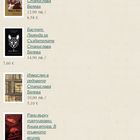
Станислава
Белева
12,90 лв. /
6,58 €
Бастет.
Легенда за
Създателите
Станислава
Белева
14,90 лв. /
7,60 €
Измислен в
редовете
Станислава
Белева
10,00 лв. /
5,10 €
Рани върху
татуировки.
Книга втора: В
тъмното
всички