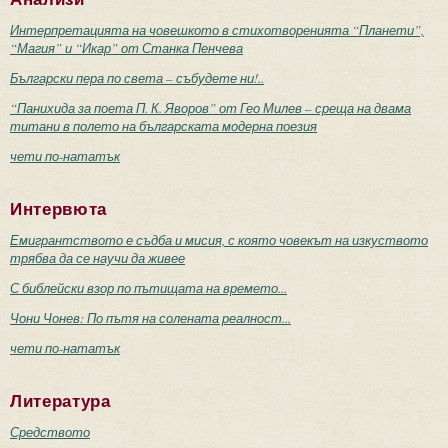
Интерпретацията на човешкото в стихотворенията “Планети”,
“Магия” и “Икар” от Станка Пенчева
Български пера по света – събудете ни!..
“Панихида за поета П. К. Яворов” от Гео Милев – среща на двама
титани в полето на българската модерна поезия
чети по-нататък
Интервюта
Емигрантството е съдба и мисия, с която човекът на изкуството
трябва да се научи да живее
С библейски взор по пътищата на времето...
Чони Чонев: По пътя на солената реалност...
чети по-нататък
Литература
Средството