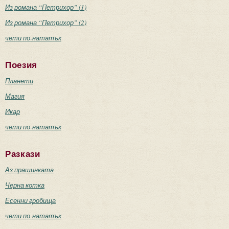
Из романа “Петрихор” (1)
Из романа “Петрихор” (2)
чети по-нататък
Поезия
Планети
Магия
Икар
чети по-нататък
Разкази
Аз прашинката
Черна котка
Есенни гробища
чети по-нататък