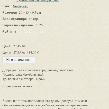
Език:
Български
Размери:
20 × 13 × 0.5 cm
Брой страници:
88 стр.
Година на издаване:
2025
Рейтинг:
Цена:
27,45 лв.
Цена:
27,45 лв. / 14,00 €
Добре дошъл в красивата градина на душата ми.
Градината на Изгубения рай.
Тук всичко е с отворен к(рай).
Станислава Белева
------------
Виновникът, тази поетична книга да съществува, съм аз и
объркването ми да купя една блуза, на която първоначално