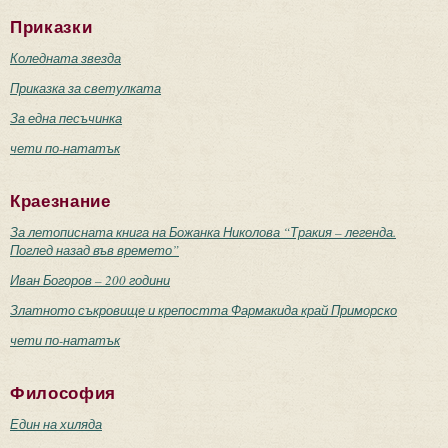
Приказки
Коледната звезда
Приказка за светулката
За една песъчинка
чети по-нататък
Краезнание
За летописната книга на Божанка Николова “Тракия – легенда.
Поглед назад във времето”
Иван Богоров – 200 години
Златното съкровище и крепостта Фармакида край Приморско
чети по-нататък
Философия
Един на хиляда