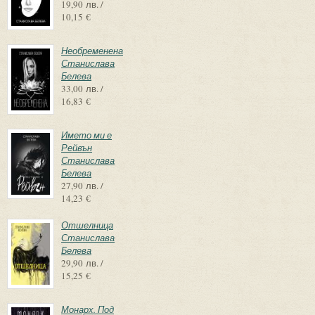
19,90 лв. /
10,15 €
Необременена
Станислава
Белева
33,00 лв. /
16,83 €
Името ми е
Рейвън
Станислава
Белева
27,90 лв. /
14,23 €
Отшелница
Станислава
Белева
29,90 лв. /
15,25 €
Монарх. Под