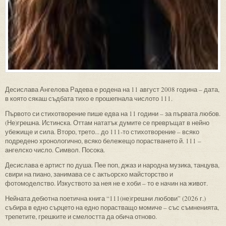
Десислава Ангелова Радева е родена на 11 август 2008 година – дата,
в която сякаш съдбата тихо е прошепнала числото 111.
Първото си стихотворение пише едва на 11 години – за първата любов.
(Не)грешна. Истинска. Оттам нататък думите се превръщат в нейно
убежище и сила. Второ, трето... до 111-то стихотворение – всяко
подредено хронологично, всяко бележещо порастването й. 111 –
ангелско число. Символ. Посока.
Десислава е артист по душа. Пее поп, джаз и народна музика, танцува,
свири на пиано, занимава се с актьорско майсторство и
фотомоделство. Изкуството за нея не е хоби – то е начин на живот.
Нейната дебютна поетична книга “111(не)грешни любови” (2026 г.)
събира в едно сърцето на едно порастващо момиче – със съмненията,
трепетите, грешките и смелостта да обича отново.