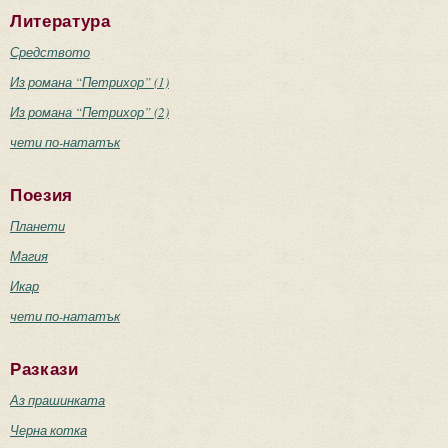
Литература
Средството
Из романа “Петрихор” (1)
Из романа “Петрихор” (2)
чети по-нататък
Поезия
Планети
Магия
Икар
чети по-нататък
Разкази
Аз прашинката
Черна котка