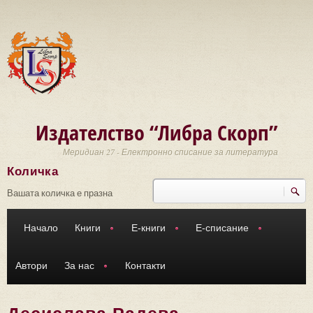
Премини към основното съдържание
Издателство “Либра Скорп”
Меридиан 27 - Електронно списание за литература
Количка
Търси
Форма за търсене
Вашата количка е празна
Начало
Книги
Е-книги
Е-списание
Автори
За нас
Контакти