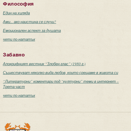
Философия
Един на хиляда
Ами... ако наистина се случи?
Емоционален аспект за душата
чети по-нататък
Забавно
Апокрифният вестник “Злобен глас” (1980 г.)
Съществуват няколко вида любов, които срещаме в живота си
“Литературни” коментари под “културни” теми в интернет –
Трета част
чети по-нататък