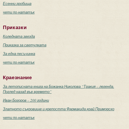
Есенни гробища
чети по-нататък
Приказки
Коледната звезда
Приказка за светулката
За една песъчинка
чети по-нататък
Краезнание
За летописната книга на Божанка Николова “Тракия – легенда.
Поглед назад във времето”
Иван Богоров – 200 години
Златното съкровище и крепостта Фармакида край Приморско
чети по-нататък