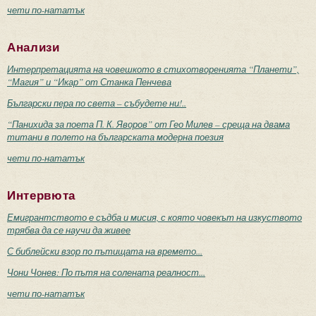
чети по-нататък
Анализи
Интерпретацията на човешкото в стихотворенията “Планети”,
“Магия” и “Икар” от Станка Пенчева
Български пера по света – събудете ни!..
“Панихида за поета П. К. Яворов” от Гео Милев – среща на двама
титани в полето на българската модерна поезия
чети по-нататък
Интервюта
Емигрантството е съдба и мисия, с която човекът на изкуството
трябва да се научи да живее
С библейски взор по пътищата на времето...
Чони Чонев: По пътя на солената реалност...
чети по-нататък