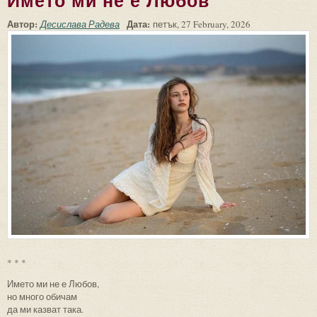
Името ми не е Любов
Автор:
Дата:
Десислава Радева
петък, 27 February, 2026
* * *
Името ми не е Любов,
но много обичам
да ми казват така.