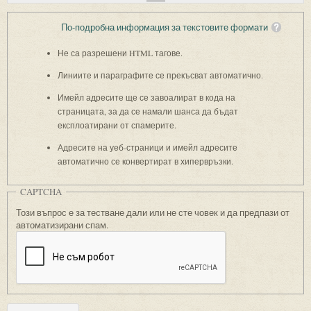
По-подробна информация за текстовите формати
Не са разрешени HTML тагове.
Линиите и параграфите се прекъсват автоматично.
Имейл адресите ще се завоалират в кода на
страницата, за да се намали шанса да бъдат
експлоатирани от спамерите.
Адресите на уеб-страници и имейл адресите
автоматично се конвертират в хипервръзки.
CAPTCHA
Този въпрос е за тестване дали или не сте човек и да предпази от
автоматизирани спам.