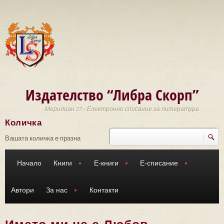
Премини към основното съдържание
Издателство “Либра Скорп”
Меридиан 27 - Електронно списание за литература
Количка
Търси
Форма за търсене
Вашата количка е празна
Начало
Книги
Е-книги
Е-списание
Автори
За нас
Контакти