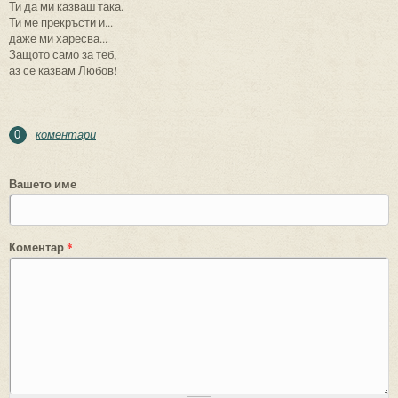
Ти да ми казваш така.
Ти ме прекръсти и...
даже ми харесва...
Защото само за теб,
аз се казвам Любов!
коментари
0
Вашето име
Коментар
*