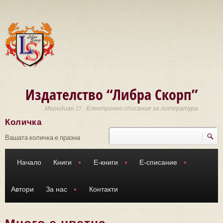
Премини към основното съдържание
Издателство “Либра Скорп”
Меридиан 27 - Електронно списание за литература
Количка
Търси
Форма за търсене
Вашата количка е празна
Начало
Книги
Е-книги
Е-списание
Автори
За нас
Контакти