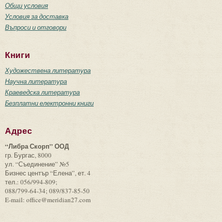
Общи условия
Условия за доставка
Въпроси и отговори
Книги
Художествена литература
Научна литература
Краеведска литература
Безплатни електронни книги
Адрес
“Либра Скорп” ООД
гр. Бургас, 8000
ул. “Съединение” №5
Бизнес център “Елена”, ет. 4
тел.: 056/994-809;
088/799-64-34; 089/837-85-50
E-mail: office@meridian27.com