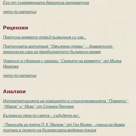
Ехо от съвременната бразилска литература
чети по-нататък
Рецензии
Препуска времето отвъд първичния си чар...
Поетичната антология “Омълнени треви” – драматично-
героическа сага за преобърнатото българско време
Човекът в сборника с разкази “Сенките на времето” от Милка
Иванова
чети по-нататък
Анализи
Интерпретацията на човешкото в стихотворенията “Планети”,
“Магия” и “Икар” от Станка Пенчева
Български пера по света – събудете ни!..
“Панихида за поета П. К. Яворов” от Гео Милев – среща на двама
титани в полето на българската модерна поезия