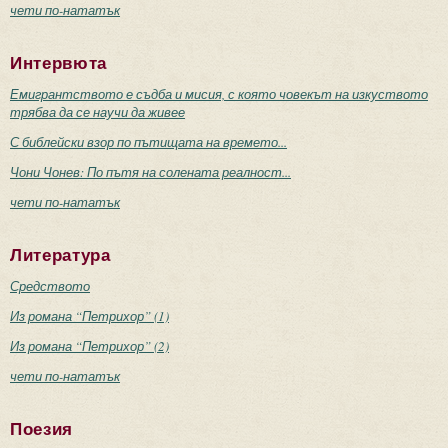
чети по-нататък
Интервюта
Емигрантството е съдба и мисия, с която човекът на изкуството
трябва да се научи да живее
С библейски взор по пътищата на времето...
Чони Чонев: По пътя на солената реалност...
чети по-нататък
Литература
Средството
Из романа “Петрихор” (1)
Из романа “Петрихор” (2)
чети по-нататък
Поезия