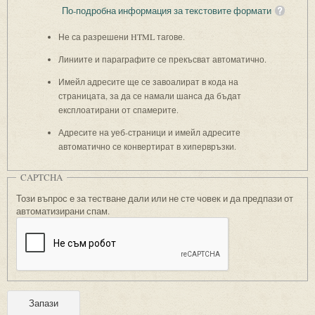
По-подробна информация за текстовите формати
Не са разрешени HTML тагове.
Линиите и параграфите се прекъсват автоматично.
Имейл адресите ще се завоалират в кода на
страницата, за да се намали шанса да бъдат
експлоатирани от спамерите.
Адресите на уеб-страници и имейл адресите
автоматично се конвертират в хипервръзки.
CAPTCHA
Този въпрос е за тестване дали или не сте човек и да предпази от
автоматизирани спам.