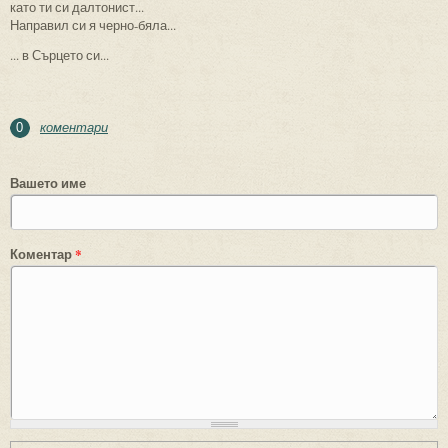
като ти си далтонист...
Направил си я черно-бяла...
... в Сърцето си...
коментари
0
Вашето име
Коментар
*