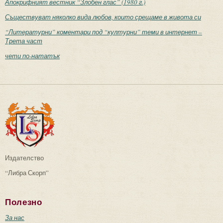
Апокрифният вестник “Злобен глас” (1980 г.)
Съществуват няколко вида любов, които срещаме в живота си
“Литературни” коментари под “културни” теми в интернет –
Трета част
чети по-нататък
Издателство
“Либра Скорп”
Полезно
За нас