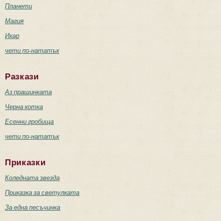
Планети
Магия
Икар
чети по-нататък
Разкази
Аз прашинката
Черна котка
Есенни гробища
чети по-нататък
Приказки
Коледната звезда
Приказка за светулката
За една песъчинка