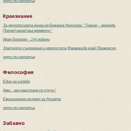
чети по-нататък
Краезнание
За летописната книга на Божанка Николова “Тракия – легенда.
Поглед назад във времето”
Иван Богоров – 200 години
Златното съкровище и крепостта Фармакида край Приморско
чети по-нататък
Философия
Един на хиляда
Ами... ако наистина се случи?
Емоционален аспект за душата
чети по-нататък
Забавно