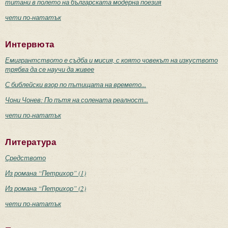
титани в полето на българската модерна поезия
чети по-нататък
Интервюта
Емигрантството е съдба и мисия, с която човекът на изкуството
трябва да се научи да живее
С библейски взор по пътищата на времето...
Чони Чонев: По пътя на солената реалност...
чети по-нататък
Литература
Средството
Из романа “Петрихор” (1)
Из романа “Петрихор” (2)
чети по-нататък