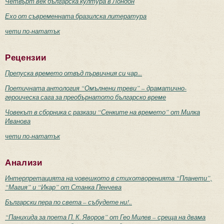
Четвърт век българска култура в Лондон
Ехо от съвременната бразилска литература
чети по-нататък
Рецензии
Препуска времето отвъд първичния си чар...
Поетичната антология “Омълнени треви” – драматично-
героическа сага за преобърнатото българско време
Човекът в сборника с разкази “Сенките на времето” от Милка
Иванова
чети по-нататък
Анализи
Интерпретацията на човешкото в стихотворенията “Планети”,
“Магия” и “Икар” от Станка Пенчева
Български пера по света – събудете ни!..
“Панихида за поета П. К. Яворов” от Гео Милев – среща на двама