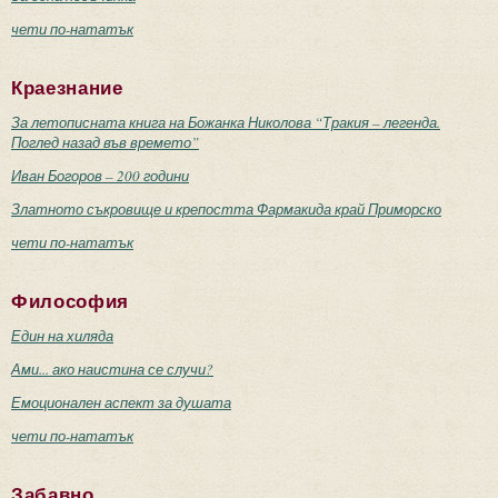
чети по-нататък
Краезнание
За летописната книга на Божанка Николова “Тракия – легенда.
Поглед назад във времето”
Иван Богоров – 200 години
Златното съкровище и крепостта Фармакида край Приморско
чети по-нататък
Философия
Един на хиляда
Ами... ако наистина се случи?
Емоционален аспект за душата
чети по-нататък
Забавно