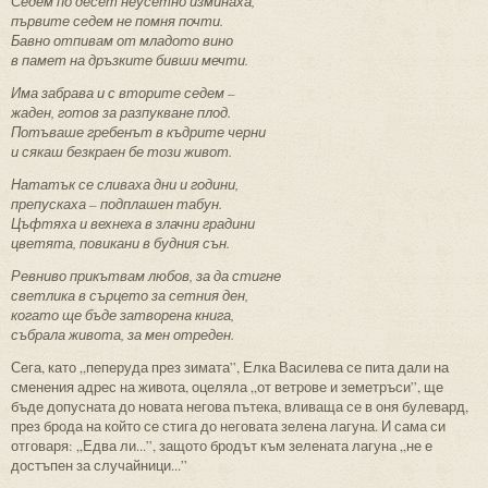
Седем по десет неусетно изминаха,
първите седем не помня почти.
Бавно отпивам от младото вино
в памет на дръзките бивши мечти.
Има забрава и с вторите седем –
жаден, готов за разпукване плод.
Потъваше гребенът в къдрите черни
и сякаш безкраен бе този живот.
Нататък се сливаха дни и години,
препускаха – подплашен табун.
Цъфтяха и вехнеха в злачни градини
цветята, повикани в будния сън.
Ревниво прикътвам любов, за да стигне
светлика в сърцето за сетния ден,
когато ще бъде затворена книга,
събрала живота, за мен отреден.
Сега, като „пеперуда през зимата”, Елка Василева се пита дали на
сменения адрес на живота, оцеляла „от ветрове и земетръси”, ще
бъде допусната до новата негова пътека, вливаща се в оня булевард,
през брода на който се стига до неговата зелена лагуна. И сама си
отговаря: „Едва ли...”, защото бродът към зелената лагуна „не е
достъпен за случайници...”