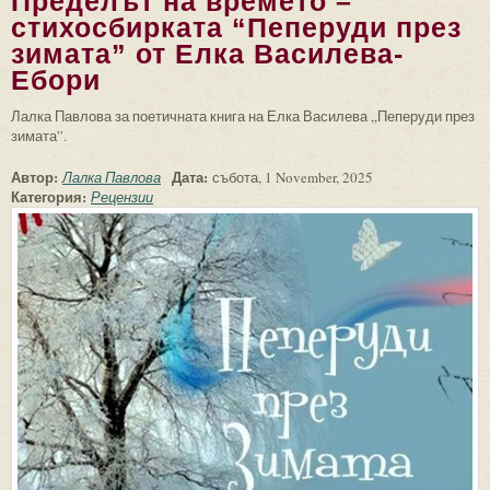
Пределът на времето –
стихосбирката “Пеперуди през
зимата” от Елка Василева-
Ебори
Лалка Павлова за поетичната книга на Елка Василева „Пеперуди през
зимата”.
Автор:
Дата:
Лалка Павлова
събота, 1 November, 2025
Категория:
Рецензии