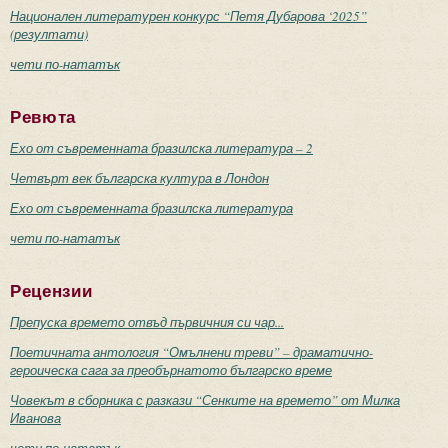
Национален литературен конкурс “Петя Дубарова ‘2025”
(резултати)
чети по-нататък
Ревюта
Ехо от съвременната бразилска литература – 2
Четвърт век българска култура в Лондон
Ехо от съвременната бразилска литература
чети по-нататък
Рецензии
Препуска времето отвъд първичния си чар...
Поетичната антология “Омълнени треви” – драматично-
героическа сага за преобърнатото българско време
Човекът в сборника с разкази “Сенките на времето” от Милка
Иванова