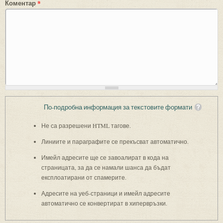
Коментар
*
По-подробна информация за текстовите формати
Не са разрешени HTML тагове.
Линиите и параграфите се прекъсват автоматично.
Имейл адресите ще се завоалират в кода на
страницата, за да се намали шанса да бъдат
експлоатирани от спамерите.
Адресите на уеб-страници и имейл адресите
автоматично се конвертират в хипервръзки.