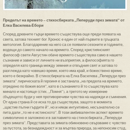
Пределът на времето – стихосбирката „Пеперуди през зимата” от
Елка Василева-Ебори
Според древните гърци времето съществува още преди появата на
света, затова техният бог Хронос е един от най-първите в гръцката
митология. Благодарение на него са се появили сезоните и годините,
водещи до самото начало на времето. Според християнският
философ свети Августин обаче времето съществува само в нашето
съзнание и зависи от личните ни възприятия, а философията го
определя като граница между земния и отвъдния свят и затова го
разглежда като човешко време, което има край, и божествено време,
което е безкрайно. В стихосбирката на Елка Василева „Пеперуди през
зимата” лирическата й героиня е застанала „на предела на времето,
отредено по божия воля”, като в съзнанието й то съществува като
минало и настояще (стих. „Помня”), а третото му измерение
(бъдещето) буди у нея противоречиви чувства на надежди и съмнения.
От една страна й се иска то да съществува, защото в момента
„щастие пълни гърдите й”, но и някак интуитивно, несъзнателно се
пита дали „то не е истинското”. В този амбивалентен аспект времето
символично е заложено и в заглавието на стихосбирката „Пеперуди
през зимата”. Представата за зимата обикновено свързваме с чувство
за пустота, за безнадеждност и за мъртва природа, за непоносим студ,