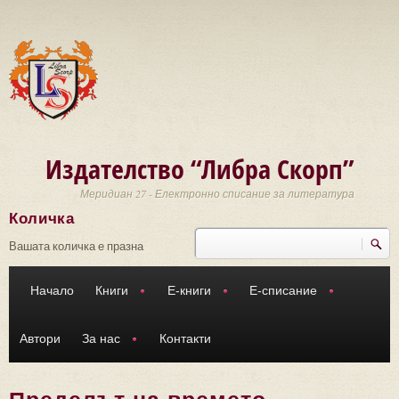
Премини към основното съдържание
Издателство “Либра Скорп”
Меридиан 27 - Електронно списание за литература
Количка
Търси
Форма за търсене
Вашата количка е празна
Начало
Книги
Е-книги
Е-списание
Автори
За нас
Контакти