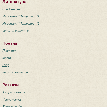
Литература
Средството
Из романа “Петрихор” (1)
Из романа “Петрихор” (2)
чети по-нататък
Поезия
Планети
Магия
Икар
чети по-нататък
Разкази
Аз прашинката
Черна котка
Есенни гробища