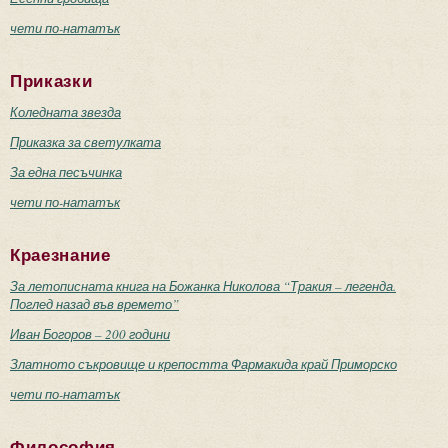
чети по-нататък
Приказки
Коледната звезда
Приказка за светулката
За една песъчинка
чети по-нататък
Краезнание
За летописната книга на Божанка Николова “Тракия – легенда.
Поглед назад във времето”
Иван Богоров – 200 години
Златното съкровище и крепостта Фармакида край Приморско
чети по-нататък
Философия