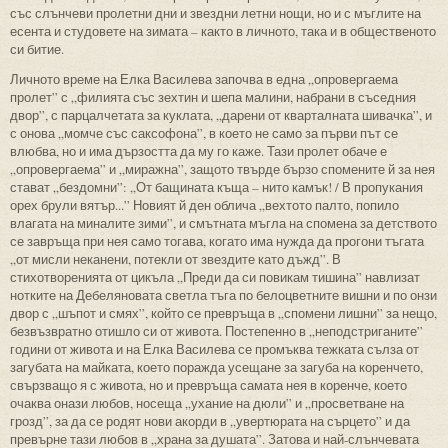
със слънчеви пролетни дни и звездни летни нощи, но и с мъглите на
есента и студовете на зимата – както в личното, така и в общественото
си битие.
Личното време на Елка Василева започва в една „опровергаема
пролет” с „филията със зехтин и шепа малини, набрани в съседния
двор”, с парцалчетата за куклата, „дарени от кварталната шивачка”, и
с онова „момче със саксофона”, в което не само за първи път се
влюбва, но и има дързостта да му го каже. Тази пролет обаче е
„опровергаема” и „миражна”, защото твърде бързо спомените й за нея
стават „бездомни”: „От бащината къща – нито камък! / В пропукания
орех брули вятър...” Новият й ден облича „вехтото палто, попило
влагата на миналите зими”, и смътната мъгла на спомена за детството
се завръща при нея само тогава, когато има нужда да прогони тъгата
„от мисли неканени, потекли от звездите като дъжд”. В
стихотворенията от цикъла „Преди да си повикам тишина” навлизат
нотките на Дебеляновата светла тъга по белоцветните вишни и по онзи
двор с „шъпот и смях”, който се превръща в „спомени лишни” за нещо,
безвъзвратно отишло си от живота. Постепенно в „неподстриганите”
години от живота и на Елка Василева се промъква тежката сълза от
загубата на майката, което поражда усещане за загуба на коренчето,
свързващо я с живота, но и превръща самата нея в коренче, което
очаква онази любов, носеща „ухание на дюли” и „просветване на
грозд”, за да се родят нови акорди в „увертюрата на сърцето” и да
превърне тази любов в „храна за душата”. Затова и най-слънчевата