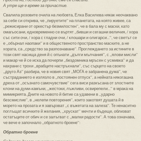
А утре ще е време за причастие.
Свалила розовите очила на любовта, Елка Василева някак неочаквано
за себе си открива, че „пируетите” на планетата, на която живее, са
„режисирани от оркестър безмилостен”, че в бала му с маски, като
омагьосани, едновременно се въртят „бивши и сегашни величия, / хора
със сити очи, / хора с гладни очи, / клошари и олигарси...”, че светът се
е „обърнал наопаки” и в общественото пространство маските, а не
хората, са „средство за разпознаване”. Проглеждането за истините в
този свят насища деня й с опънати „дълги мълчания”, с „ялови мисли”
и макар че й се иска да почерпи „бездомника мръсен с усмивка” и да
нахрани с трохи „врабците настръхнали”, със сърцето на своето
„друго Аз” разбира, че в новия свят „МОГА е забранена дума”, че
състраданието е излязло в „постоянен отпуск”, а нейната някогашна
дреха от „осъзнато самочувствие” сега виси разкъсана от злостните
клони на думи-камъни, „жестоки, лъжливи, освирепели...” в мрака на
мимикрията. Дните на новото й битие са удавени в „ударно
безсмислие”, в „нелепи повторения”, които закотвят душата й в
морето на прозата и я завързват „с въжетата на залеза”. Те ненаситно
поглъщат всичките й желания, „хрускат” мечти и бъдеще, облизват
остатъците от обич и се залъгват с „малки радости”. А това означава,
че вече е започнало „обратното броене”:
Обратно броене