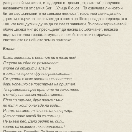
улица в нейния живот, създадена от двама „строители”, получава
названието си от самия Бог : „Улица Любов”. Тя озвучава личното й
битие със „синкопите на синкава нежност”, населява сънищата й с
„цветни хвърчила” и я въвежда в света на Шехерезада с надеждата в
1001-та нощ думи и душа да се слеят завинаги. Въпреки заричането й
обаче „всеки миг до пресищане” да насища с „обичане”, някаква
подсъзнателна тревога смущава спокойствието и помрачава
светлината на нейната земна приказка:
Болка
Каква гротеска е светът ни в този век!
Лицата ни едва се различават,
очите са открити, ала те
в земята взрени, друг не разпознават.
Смъртта е вече постоянна гостенка,
дори успешно се преструва на приятел.
Тя преминава през вратите ни залостени
и между нас заема трайно място.
Един си тръгва, друг поема също
по пътя, който накъде ли води...
И само споменът за него ще ни връща.
(Ако остане някой да го помни.)
Не знаем ред. Дали редят ни сили,
които са незрими, но всевластни?
Прости ни, Господи! До днес сме се спасили.