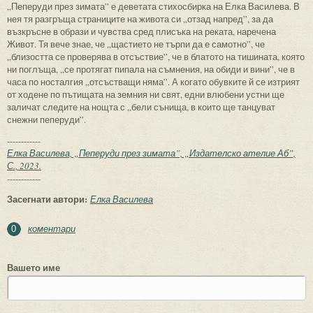
„Пеперуди през зимата” е деветата стихосбирка на Елка Василева. В
нея тя разгръща страниците на живота си „отзад напред”, за да
възкръсне в образи и чувства сред плисъка на реката, наречена
Живот. Тя вече знае, че „щастието не търпи да е самотно”, че
„близостта се проверява в отсъствие”, че в блатото на тишината, която
ни поглъща, „се протягат пипала на съмнения, на обиди и вини”, че в
часа по носталгия „отсъстващи няма”. А когато обувките й се изтрият
от ходене по пътищата на земния ни свят, едни влюбени устни ще
заличат следите на нощта с „бели сънища, в които ще танцуват
снежни пеперуди”.
------------
Елка Василева, „Пеперуди през зимата”, „Издателско ателие Аб”,
С., 2023.
------------
Засегнати автори:
Елка Василева
коментари
0
Вашето име