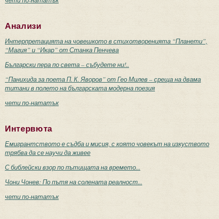
чети по-нататък
Анализи
Интерпретацията на човешкото в стихотворенията “Планети”,
“Магия” и “Икар” от Станка Пенчева
Български пера по света – събудете ни!..
“Панихида за поета П. К. Яворов” от Гео Милев – среща на двама
титани в полето на българската модерна поезия
чети по-нататък
Интервюта
Емигрантството е съдба и мисия, с която човекът на изкуството
трябва да се научи да живее
С библейски взор по пътищата на времето...
Чони Чонев: По пътя на солената реалност...
чети по-нататък