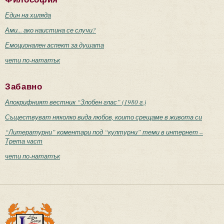
Един на хиляда
Ами... ако наистина се случи?
Емоционален аспект за душата
чети по-нататък
Забавно
Апокрифният вестник “Злобен глас” (1980 г.)
Съществуват няколко вида любов, които срещаме в живота си
“Литературни” коментари под “културни” теми в интернет –
Трета част
чети по-нататък