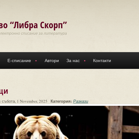
во “Либра Скорп”
Електронно списание за литература
Е-списание
Автори
За нас
Контакти
щи
:
Категория:
събота, 1 November, 2025
Разкази