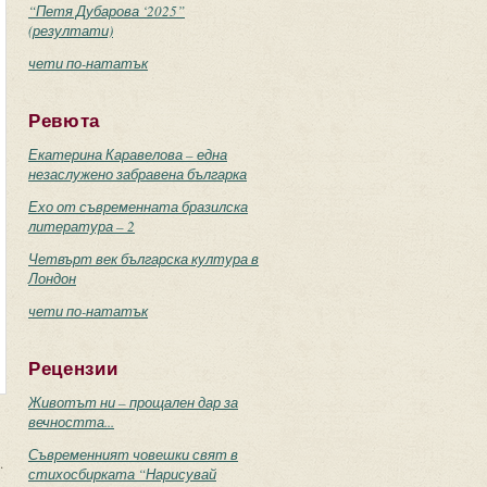
“Петя Дубарова ‘2025”
(резултати)
чети по-нататък
Ревюта
Екатерина Каравелова – една
незаслужено забравена българка
Ехо от съвременната бразилска
литература – 2
Четвърт век българска култура в
Лондон
чети по-нататък
Рецензии
Животът ни – прощален дар за
вечността...
Съвременният човешки свят в
.
стихосбирката “Нарисувай