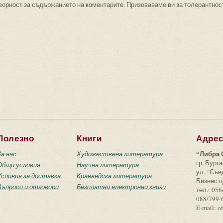
ворност за съдържанието на коментарите. Призоваваме ви за толерантнос
Полезно
Книги
Адре
“Либра 
За нас
Художествена литература
гр. Бурга
Общи условия
Научна литература
ул. “Съ
Условия за доставка
Краеведска литература
Бизнес ц
Въпроси и отговори
Безплатни електронни книги
тел.: 056
088/799-
E-mail: o