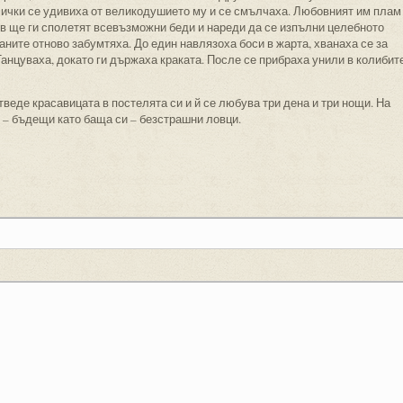
 Всички се удивиха от великодушието му и се смълчаха. Любовният им плам
ов ще ги сполетят всевъзможни беди и нареди да се изпълни целебното
аните отново забумтяха. До един навлязоха боси в жарта, хванаха се за
Танцуваха, докато ги държаха краката. После се прибраха унили в колибит
веде красавицата в постелята си и й се любува три дена и три нощи. На
 – бъдещи като баща си – безстрашни ловци.