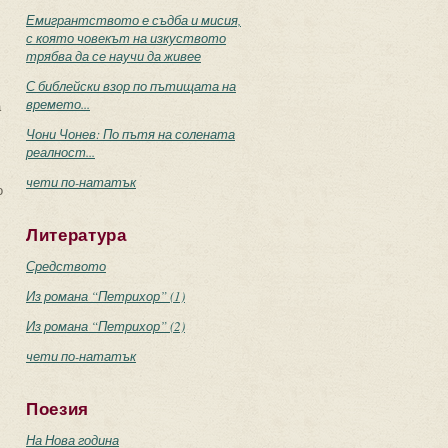
Емигрантството е съдба и мисия,
с която човекът на изкуството
трябва да се научи да живее
С библейски взор по пътищата на
времето...
а
Чони Чонев: По пътя на солената
реалност...
чети по-нататък
о
Литература
Средството
Из романа “Петрихор” (1)
Из романа “Петрихор” (2)
чети по-нататък
Поезия
На Нова година