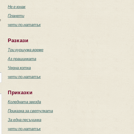
Не е юнак
Планети
е
чети по-нататък
Разкази
Три куршума време
Аз прашинката
Черна котка
чети по-нататък
Приказки
Коледната звезда
Приказка за светулката
За една песъчинка
чети по-нататък