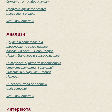
болката” от Хайри Хамдан
Препуска времето отвъд
първичния си чар...
чети по-нататък
т
Анализи
Децата и детството в
творческите визии на три
поколения поети: Пейо Яворов,
Никола Вапцаров и Таньо Клисуров
Интерпретацията на човешкото в
стихотворенията “Планети”,
“Магия” и “Икар” от Станка
Пенчева
Български пера по света –
събудете ни!..
чети по-нататък
у
Интервюта