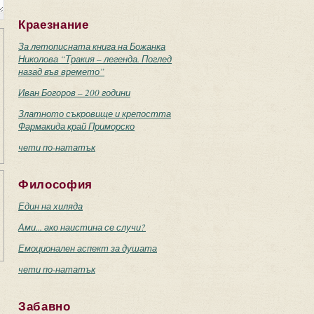
Краезнание
За летописната книга на Божанка
Николова “Тракия – легенда. Поглед
назад във времето”
Иван Богоров – 200 години
Златното съкровище и крепостта
Фармакида край Приморско
чети по-нататък
Философия
Един на хиляда
Ами... ако наистина се случи?
Емоционален аспект за душата
чети по-нататък
Забавно