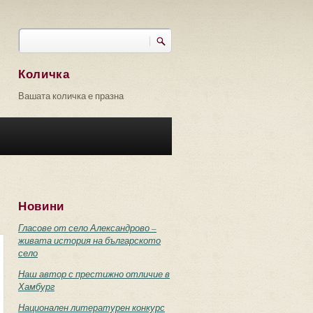
Търси
Форма за търсене
Количка
Вашата количка е празна
Новини
Гласове от село Александрово –
живата история на българското
село
Наш автор с престижно отличие в
Хамбург
Национален литературен конкурс