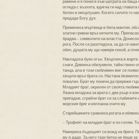
рамене и я понесе към шатрата на баща 
огледа с възхита, вдигна ги над главата
болен и омърлушен. Когато силите го нап
предаде Богу дух.
Премениха мъртвеца в бяла мантия, обси
златни гривни връз китките му. Препаса
брадва – символите на властта. Донесох
рога. После се разотидоха, за да се нак
обич, душата му ще намери покой, а пле
Накладоха буен огън. Хвърлиха в жарта 
снаги. Дивееха обезумели, тайнствено о
танца, ала в този сюблимен миг се появи 
хвърли връз брата си. Настана безмилос
повален. Брат му понечи да пререже гърл
Младият брат, окрилен от своята любима
Хвана младока за врата с две ръце и взе
припадне, сграбчи брат си за слабините 
морския бряг и изплакна очите му.
Старейшините сравниха рогата и обявих
– Трофеят на младия брат е по-голям. То
Намериха бъдещият си вожд на брега. Пон
му я даде. За него тази битка не беше з