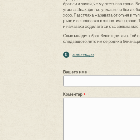
брат си и заяви, че му отстъпва трона.
угасна. Знахарят се уплаши, че без люб
хоро. Разстлаха жаравата от огъня и тъп
ръце и се понесоха в хипнотичен транс. 
и намазаха ходилата си със заешка мас.
Само младият брат беше щастлив. Той от
следващото лято им се родиха близнаци
коментари
0
Вашето име
Коментар
*