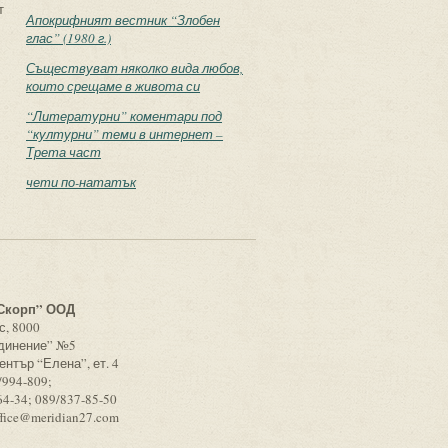
т
Апокрифният вестник “Злобен
глас” (1980 г.)
Съществуват няколко вида любов,
които срещаме в живота си
“Литературни” коментари под
“културни” теми в интернет –
Трета част
чети по-нататък
с
Скорп” ООД
с, 8000
единение” №5
ентър “Елена”, ет. 4
/994-809;
64-34; 089/837-85-50
ffice@meridian27.com