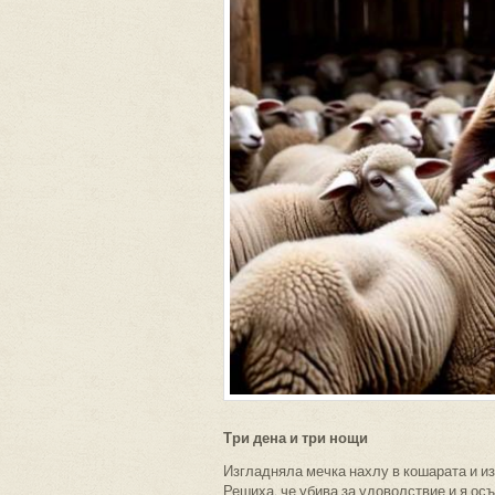
Три дена и три нощи
Изгладняла мечка нахлу в кошарата и из
Решиха, че убива за удоволствие и я осъ