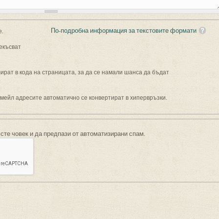
По-подробна информация за текстовите формати
е.
екъсват
рат в кода на страницата, за да се намали шанса да бъдат
имейл адресите автоматично се конвертират в хипервръзки.
 сте човек и да предпази от автоматизирани спам.