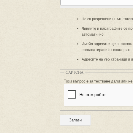
Не са разрешени HTML тагов
Линиите и параграфите се пр
автоматично.
Имейл адресите ще се завоали
експлоатирани от спамерите.
Адресите на уеб-страници и 
CAPTCHA
Този въпрос е за тестване дали или не