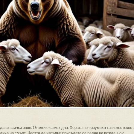
дави всички овце. Отвлече само една. Хората не проумяха тази жестокост
диха на смърт. Честта да изпълни присъдата се падна на вожда, но с