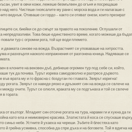
зкъсан, увит в овчи кожи, лежеше безмълвен до огъня и посрещаше
е над него. Чистеше гноясалите му рани с морска вода и ги налагаше с
нито веднъж. Отиваше си гордо – както си отиват онези, които презират
лиците си, биейки се до смърт за правото на поколение. Оглушали от
ха непредпазливи. Това беше единственото време, когато можеше да бъда
 повали тур с огромни рога, той ще води племето.
– и двамата синове на вожда. Възрастният се уповаваше на хитростта.
 шума и разхвърля наоколо изпражнения от разгонена юница. Надяваше се
змата.
ен в клоните на вековен дъб, дебнеше огромен тур под себе си, който,
аше тук да почива. Турът изрева самодоволно и разтресе дървото.
е във врата му и го фрасна с боздуган по главата. Звярът изригна!
у рогата. Звярът се наведе рязко и дръзкият син на вожда се свлече на
ри между очите. Турът се олюля, краката му се подгънаха и той се свлече
 в гората:
а от възторг. Младият син отсече рогата на тура, нарами ги и хукна да ги
ройна като ела и неимоверно красива. Златистата й коса се спускаше върх
то синьо небе. Устните й ухаеха на череши. Зъбите й блестяха като
то й грейна усмивка, способна да спре дъха и на боговете. Той я вдигна на