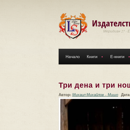
Премини към основното съдържание
Издателст
Меридиан 27 - 
Начало
Книги
Е-книги
Три дена и три но
Автор:
Дата
Михаил Михайлов – Мишо