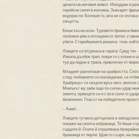
цената на неговия живот. Изподран и ра
геройски своята кончина. Знахарят бдеш
водорасли. Болеше го, ала не се оплака 
смъртта.
Беше късна есен. Туровете бранеха биво
любовен рев и изтощени от битки, става
убити. Старейшините решиха: този, който
Ловците се втурнаха в гората. Сред тях 
Изкопа дълбок трап, покри го с клони и
тур да падне в трапа, привлечен от мири
Младият разчиташе на храбростта. Спота
след любовните си похождения, се отбив
Храбрецът се хвърли връз него, вкопчи с
Момъкът му заби още по-силен удар межд
земята, превъртя се и с все сили го уда
безжизнен. Гласът на победителя проехтя
– Аааа!...
Ловците тутакси дотърчаха и заподскачах
покаже на своята избраница. Тя беше ст
гърдите й. Очите й отразяваха безкрайно
броеница от перли. Щом го съзря, на лице