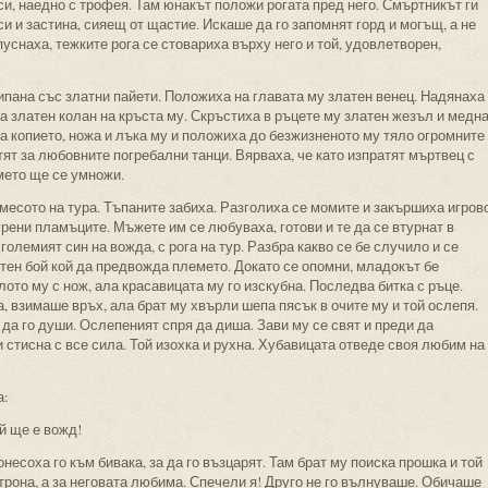
си, наедно с трофея. Там юнакът положи рогата пред него. Смъртникът ги
 си и застина, сияещ от щастие. Искаше да го запомнят горд и могъщ, а не
уснаха, тежките рога се стовариха върху него и той, удовлетворен,
пана със златни пайети. Положиха на главата му златен венец. Надянаха
ха златен колан на кръста му. Скръстиха в ръцете му златен жезъл и медн
а копието, ножа и лъка му и положиха до безжизненото му тяло огромните
итят за любовните погребални танци. Вярваха, че като изпратят мъртвец с
мето ще се умножи.
месото на тура. Тъпаните забиха. Разголиха се момите и закършиха игров
грени пламъците. Мъжете им се любуваха, готови и те да се втурнат в
големият син на вожда, с рога на тур. Разбра какво се бе случило и се
тен бой кой да предвожда племето. Докато се опомни, младокът бе
ото му с нож, ала красавицата му го изскубна. Последва битка с ръце.
, взимаше връх, ала брат му хвърли шепа пясък в очите му и той ослепя.
 да го души. Ослепеният спря да диша. Зави му се свят и преди да
и стисна с все сила. Той изохка и рухна. Хубавицата отведе своя любим на
а:
й ще е вожд!
есоха го към бивака, за да го възцарят. Там брат му поиска прошка и той
а трона, а за неговата любима. Спечели я! Друго не го вълнуваше. Обичаше