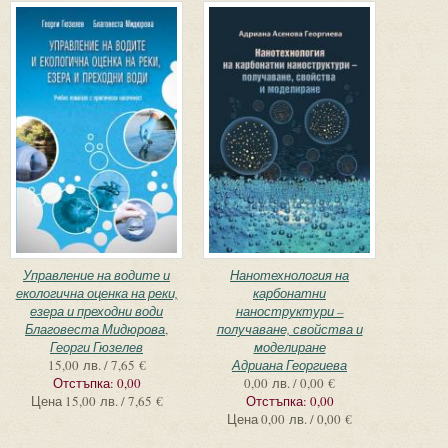
Управление на водите и
Нанотехнология на
екологична оценка на реки,
карбонатни
езера и преходни води
наноструктури –
Благовеста Мидюрова
,
получаване, свойства и
Георги Гюзелев
моделиране
15,00 лв. / 7,65 €
Адриана Георгиева
Отстъпка:
0,00
0,00 лв. / 0,00 €
Цена
15,00 лв. / 7,65 €
Отстъпка:
0,00
Цена
0,00 лв. / 0,00 €