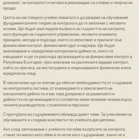
доказват, че контролът и неговата реализация са сложен и творчески
процес.
Целта на настоящото учебно помагало е да разкрие на обучавания
фундаменталните теории за контрола и да го запознае с неговите
основи. Ще бъдат разгледани въпроси за същността на контрола,
като функция на социалното управление, неговите елементи,
принципи, методи и подходи, които се използват и прилагат във
финансовия контрол, финансовия одит и надзора. Ще бъдат
анализирани и определени контролните дейности, които се
извършват и ще се разгледа организацията на финансовия контрол в
Република България, чрез описание на различните видове контрол,
който се прилага, на институциите и лицензираните физически и/или
юридически лица.
В заключение ще се опитам да обясня необходимостта от създаване
на контролната система, от въвеждането и прилагането на
контролните дейности и как това допринася за развитието и
дейността на организациите и съответно какво влияние оказва върху
техните ръководители, служители и персонал.
Структурата на съдържанието обхваща девет теми. За улеснение на
обучаваните е следван конспектът по учебната дисциплина.
Ако след запознаване с учебното пособие въпросите за контрола
станат по-малко като обем и по-ясни като съдържание, значи че е