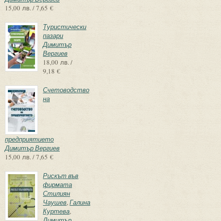
15,00 лв. / 7,65 €
Туристически
пазари
Димитър
Вергиев
18,00 лв. /
9,18 €
Счетоводство
на
предприятието
Димитър Вергиев
15,00 лв. / 7,65 €
Рискът във
фирмата
Стилиян
Чаушев
,
Галина
Куртева
,
Димитър