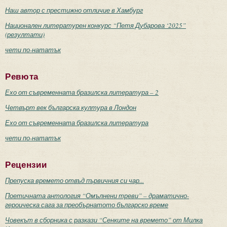
Наш автор с престижно отличие в Хамбург
Национален литературен конкурс “Петя Дубарова ‘2025”
(резултати)
чети по-нататък
Ревюта
Ехо от съвременната бразилска литература – 2
Четвърт век българска култура в Лондон
Ехо от съвременната бразилска литература
чети по-нататък
Рецензии
Препуска времето отвъд първичния си чар...
Поетичната антология “Омълнени треви” – драматично-
героическа сага за преобърнатото българско време
Човекът в сборника с разкази “Сенките на времето” от Милка