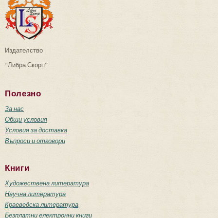
Издателство
“Либра Скорп”
Полезно
За нас
Общи условия
Условия за доставка
Въпроси и отговори
Книги
Художествена литература
Научна литература
Краеведска литература
Безплатни електронни книги