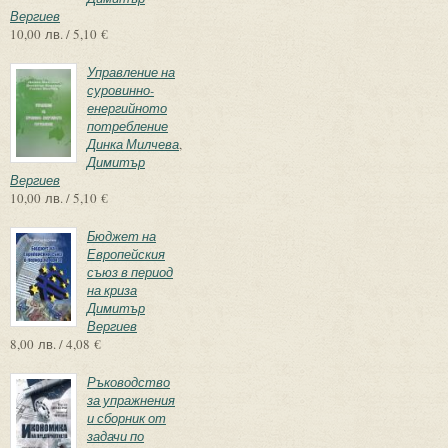
Вергиев
10,00 лв. / 5,10 €
Управление на
суровинно-
енергийното
потребление
Динка Милчева
,
Димитър
Вергиев
10,00 лв. / 5,10 €
Бюджет на
Европейския
съюз в период
на криза
Димитър
Вергиев
8,00 лв. / 4,08 €
Ръководство
за упражнения
и сборник от
задачи по