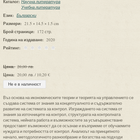
Каталог:
Научна литература
Учебна литература
Език:
Български
Размери:
21.5 × 14.5 × 1.5 cm
Брой страници:
172 стр.
Година на издаване:
2020
Рейтинг:
Цена:
20,00 лв.
Цена:
20,00 лв. / 10,20 €
Въз основа на икономическите теории и теорията на управлението се
създава система от знания за концептуалното и съдържателно
развитие на системата за контрол. Изграждането на система от
знания за източниците на контрол, структурата на контролната
система, нейната работа и възможностите за усъвършенстване
предоставят възможност да се осъзнае и възприеме от обучаемите
нуждата и потребността от контрол. Анализът на принципното
начало, методологичното разнообразие и богатства на подходи