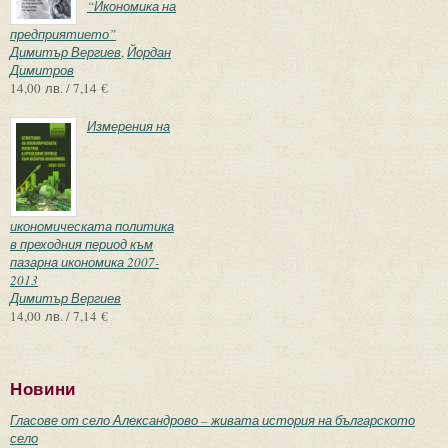
“Икономика на
предприятието”
Димитър Вергиев
,
Йордан
Димитров
14,00 лв. / 7,14 €
Измерения на
икономическата политика
в преходния период към
пазарна икономика 2007-
2013
Димитър Вергиев
14,00 лв. / 7,14 €
Новини
Гласове от село Александрово – живата история на българското
село