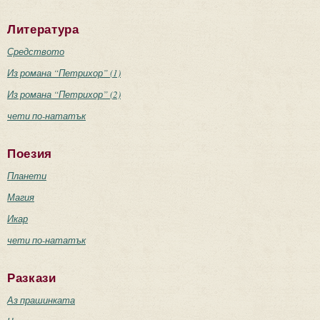
Литература
Средството
Из романа “Петрихор” (1)
Из романа “Петрихор” (2)
чети по-нататък
Поезия
Планети
Магия
Икар
чети по-нататък
Разкази
Аз прашинката