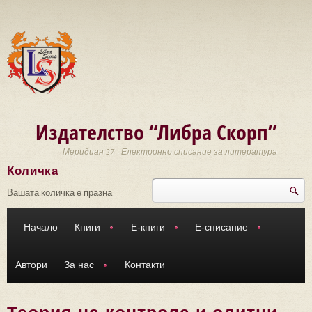
Премини към основното съдържание
Издателство “Либра Скорп”
Меридиан 27 - Електронно списание за литература
Количка
Търси
Форма за търсене
Вашата количка е празна
Начало
Книги
Е-книги
Е-списание
Автори
За нас
Контакти