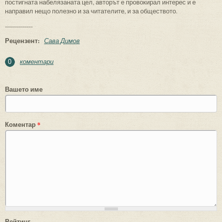
постигната набелязаната цел, авторът е провокирал интерес и е
направил нещо полезно и за читателите, и за обществото.
--------------
Рецензент:
Сава Димов
коментари
0
Вашето име
Коментар
*
Рейтинг