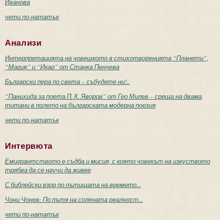
Иванова
чети по-нататък
Анализи
Интерпретацията на човешкото в стихотворенията “Планети”,
“Магия” и “Икар” от Станка Пенчева
Български пера по света – събудете ни!..
“Панихида за поета П. К. Яворов” от Гео Милев – среща на двама
титани в полето на българската модерна поезия
чети по-нататък
Интервюта
Емигрантството е съдба и мисия, с която човекът на изкуството
трябва да се научи да живее
С библейски взор по пътищата на времето...
Чони Чонев: По пътя на солената реалност...
чети по-нататък