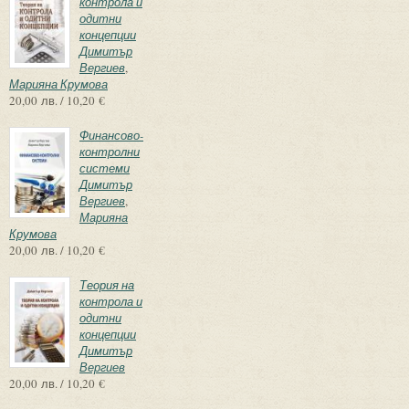
контрола и
одитни
концепции
Димитър
Вергиев
,
Марияна Крумова
20,00 лв. / 10,20 €
Финансово-
контролни
системи
Димитър
Вергиев
,
Марияна
Крумова
20,00 лв. / 10,20 €
Теория на
контрола и
одитни
концепции
Димитър
Вергиев
20,00 лв. / 10,20 €