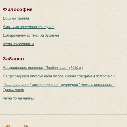
Философия
Един на хиляда
Ами... ако наистина се случи?
Емоционален аспект за душата
чети по-нататък
Забавно
Апокрифният вестник “Злобен глас” (1980 г.)
Съществуват няколко вида любов, които срещаме в живота си
“Литературни” коментари под “културни” теми в интернет –
Трета част
чети по-нататък