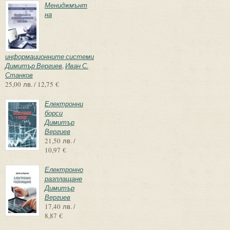
Мениджмънт
на
информационните системи
Димитър Вергиев
,
Иван С.
Станков
25,00 лв. / 12,75 €
Електронни
борси
Димитър
Вергиев
21,50 лв. /
10,97 €
Електронно
разплащане
Димитър
Вергиев
17,40 лв. /
8,87 €