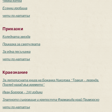
Черна котка
Есенни гробища
чети по-нататък
Приказки
Коледната звезда
Приказка за светулката
За една песъчинка
чети по-нататък
Краезнание
За летописната книга на Божанка Николова “Тракия – легенда.
Поглед назад във времето”
Иван Богоров – 200 години
Златното съкровище и крепостта Фармакида край Приморско
чети по-нататък