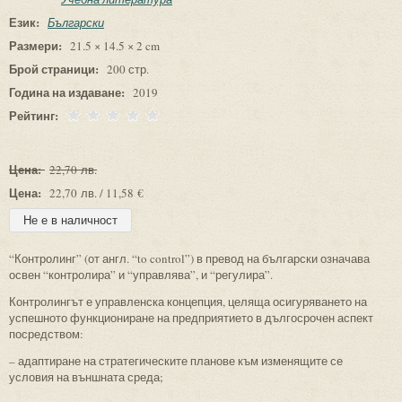
Език:
Български
Размери:
21.5 × 14.5 × 2 cm
Брой страници:
200 стр.
Година на издаване:
2019
Рейтинг:
Цена:
22,70 лв.
Цена:
22,70 лв. / 11,58 €
“Контролинг” (от англ. “to control”) в превод на български означава
освен “контролира” и “управлява”, и “регулира”.
Контролингът е управленска концепция, целяща осигуряването на
успешното функциониране на предприятието в дългосрочен аспект
посредством:
– адаптиране на стратегическите планове към изменящите се
условия на външната среда;