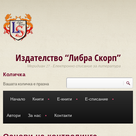
Премини към основното съдържание
Издателство “Либра Скорп”
Меридиан 27 - Електронно списание за литература
Количка
Търси
Форма за търсене
Вашата количка е празна
Начало
Книги
Е-книги
Е-списание
Автори
За нас
Контакти