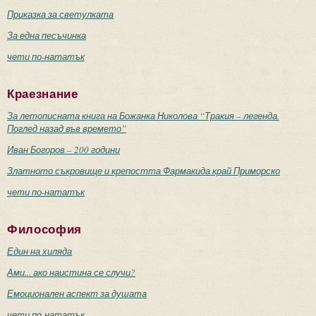
Приказка за светулката
За една песъчинка
чети по-нататък
Краезнание
За летописната книга на Божанка Николова “Тракия – легенда.
Поглед назад във времето”
Иван Богоров – 200 години
Златното съкровище и крепостта Фармакида край Приморско
чети по-нататък
Философия
Един на хиляда
Ами... ако наистина се случи?
Емоционален аспект за душата
чети по-нататък