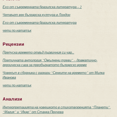
Ехо от съвременната бразилска литература – 2
Четвърт век българска култура в Лондон
Ехо от съвременната бразилска литература
чети по-нататък
Рецензии
Препуска времето отвъд първичния си чар...
Поетичната антология “Омълнени треви” – драматично-
героическа сага за преобърнатото българско време
Човекът в сборника с разкази “Сенките на времето” от Милка
Иванова
чети по-нататък
Анализи
Интерпретацията на човешкото в стихотворенията “Планети”,
“Магия” и “Икар” от Станка Пенчева