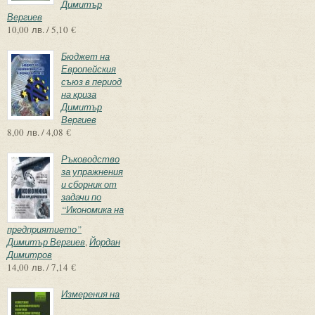
Димитър
Вергиев
10,00 лв. / 5,10 €
Бюджет на
Европейския
съюз в период
на криза
Димитър
Вергиев
8,00 лв. / 4,08 €
Ръководство
за упражнения
и сборник от
задачи по
“Икономика на
предприятието”
Димитър Вергиев
,
Йордан
Димитров
14,00 лв. / 7,14 €
Измерения на