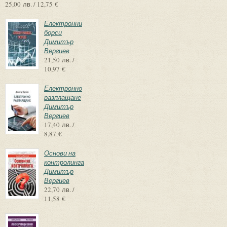
25,00 лв. / 12,75 €
Електронни
борси
Димитър
Вергиев
21,50 лв. /
10,97 €
Електронно
разплащане
Димитър
Вергиев
17,40 лв. /
8,87 €
Основи на
контролинга
Димитър
Вергиев
22,70 лв. /
11,58 €