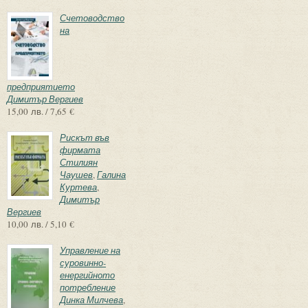
Счетоводство
на
предприятието
Димитър Вергиев
15,00 лв. / 7,65 €
Рискът във
фирмата
Стилиян
Чаушев
,
Галина
Куртева
,
Димитър
Вергиев
10,00 лв. / 5,10 €
Управление на
суровинно-
енергийното
потребление
Динка Милчева
,