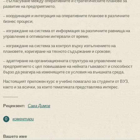
– съгласуване между оперативните и стратегическите планове за
развитие на предприятието;
– координация и интеграция на оперативните планове в различните
бизнес процеси;
– изграждане на система от информация за различните равнища на
управление в оптимални интервали от време;
– изграждане на система за контрол върху изпълнението на
плановете, коригиране на тяхното съдържание и срокове;
– адаптиране на организационната структура на управление на
предприятието с цел повишаване на нейната гъвкавост и способност
бързо да реагира на изменящите се условия на външната среда.
Настоящият приложен курс е учебно помагало за студенти от ВУЗ,
както и за всички, за които тематиката представлява интерес.
------------
Рецензент:
Сава Димов
коментари
0
Вашето име