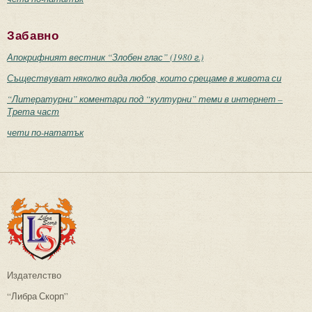
Забавно
Апокрифният вестник “Злобен глас” (1980 г.)
Съществуват няколко вида любов, които срещаме в живота си
“Литературни” коментари под “културни” теми в интернет –
Трета част
чети по-нататък
Издателство
“Либра Скорп”