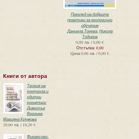
Преглед на добрите
практики за екологично
обучение
Даниела Тонева
,
Никола
Тодоров
0,00 лв. / 0,00 €
Отстъпка:
0,00
Цена
0,00 лв. / 0,00 €
Книги от автора
Теория на
контрола и
одитни
концепции
Димитър
Вергиев
,
Марияна Крумова
20,00 лв. / 10,20 €
Финансово-