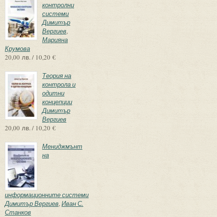
контролни
системи
Димитър
Вергиев
,
Марияна
Крумова
20,00 лв. / 10,20 €
Теория на
контрола и
одитни
концепции
Димитър
Вергиев
20,00 лв. / 10,20 €
Мениджмънт
на
информационните системи
Димитър Вергиев
,
Иван С.
Станков