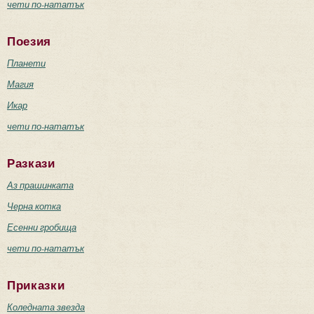
чети по-нататък
Поезия
Планети
Магия
Икар
чети по-нататък
Разкази
Аз прашинката
Черна котка
Есенни гробища
чети по-нататък
Приказки
Коледната звезда