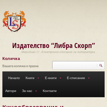
Премини към основното съдържание
Издателство “Либра Скорп”
Меридиан 27 - Електронно списание за литература
Количка
Търси
Форма за търсене
Вашата количка е празна
Начало
Книги
Е-книги
Е-списание
Автори
За нас
Контакти