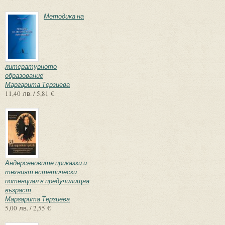
Методика на
литературното
образование
Маргарита Терзиева
11,40 лв. / 5,81 €
Андерсеновите приказки и
техният естетически
потенциал в предучилищна
възраст
Маргарита Терзиева
5,00 лв. / 2,55 €