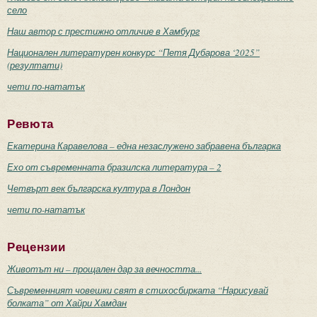
село
Наш автор с престижно отличие в Хамбург
Национален литературен конкурс “Петя Дубарова ‘2025”
(резултати)
чети по-нататък
Ревюта
Екатерина Каравелова – една незаслужено забравена българка
Ехо от съвременната бразилска литература – 2
Четвърт век българска култура в Лондон
чети по-нататък
Рецензии
Животът ни – прощален дар за вечността...
Съвременният човешки свят в стихосбирката “Нарисувай
болката” от Хайри Хамдан