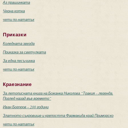
Аз прашинката
Черна котка
чети по-нататък
Приказки
Коледната звезда
Приказка за светулката
За една песъчинка
чети по-нататък
Краезнание
За летописната книга на Божанка Николова “Тракия – легенда.
Поглед назад във времето”
Иван Богоров – 200 години
Златното съкровище и крепостта Фармакида край Приморско
чети по-нататък