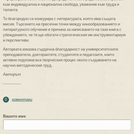
към индивидуална и национална свобода, уважение към труда и
таланта.
То благородно се конкурира с литературата, която има същата
мисия. Търсенето на пресечни точки между кинообразованието и
литературното обучение е причина за написването на тази книга с
убеждението, че тя ще обогати стратегическия им инструментариум
и перспективи.
Авторката изказва сърдечна благодарност на университетските
преподаватели, докторантите, студентите и педагозите, които
активно подпомагаха творческия процес около създаването на
научно-методическия труд.
Авторът
---------------
коментари
0
Вашето име