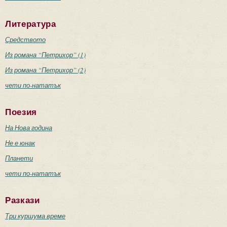
Литература
Средството
Из романа “Петрихор” (1)
Из романа “Петрихор” (2)
чети по-нататък
Поезия
На Нова година
Не е юнак
Планети
чети по-нататък
Разкази
Три куршума време