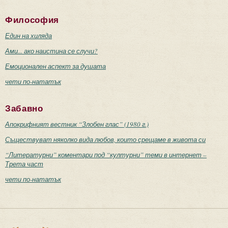
Философия
Един на хиляда
Ами... ако наистина се случи?
Емоционален аспект за душата
чети по-нататък
Забавно
Апокрифният вестник “Злобен глас” (1980 г.)
Съществуват няколко вида любов, които срещаме в живота си
“Литературни” коментари под “културни” теми в интернет –
Трета част
чети по-нататък