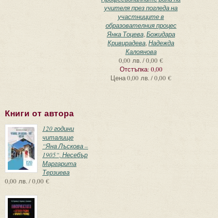
учителя през погледа на
участниците в
образователния процес
Янка Тоцева
,
Божидара
Кривирадева
,
Надежда
Калоянова
0,00 лв. / 0,00 €
Отстъпка:
0,00
Цена
0,00 лв. / 0,00 €
Книги от автора
120 години
читалище
“Яна Лъскова –
1905“, Несебър
Маргарита
Терзиева
0,00 лв. / 0,00 €