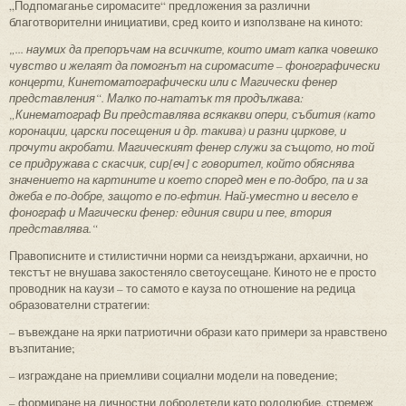
„Подпомаганье сиромасите“ предложения за различни
благотворителни инициативи, сред които и използване на киното:
„... наумих да препоръчам на всичките, които имат капка човешко
чувство и желаят да помогнът на сиромасите – фонографически
концерти, Кинетоматографически или с Магически фенер
представления“. Малко по-нататък тя продължава:
„Кинематограф Ви представлява всякакви опери, събития (като
коронации, царски посещения и др. такива) и разни циркове, и
прочути акробати. Магическият фенер служи за същото, но той
се придружава с скасчик, сир[еч] с говорител, който обяснява
значението на картините и което според мен е по-добро, па и за
джеба е по-добре, защото е по-ефтин. Най-уместно и весело е
фонограф и Магически фенер: единия свири и пее, втория
представлява.“
Правописните и стилистични норми са неиздържани, архаични, но
текстът не внушава закостеняло светоусещане. Киното не е просто
проводник на каузи – то самото е кауза по отношение на редица
образователни стратегии:
– въвеждане на ярки патриотични образи като примери за нравствено
възпитание;
– изграждане на приемливи социални модели на поведение;
– формиране на личностни добродетели като родолюбие, стремеж