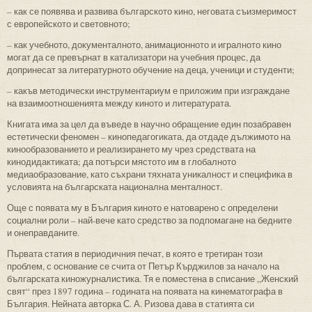
– как се появява и развива българското кино, неговата съизмеримост
с европейското и световното;
– как учебното, документалното, анимационното и игралното кино
могат да се превърнат в катализатори на учебния процес, да
допринесат за литературното обучение на деца, ученици и студенти;
– какъв методически инструментариум е приложим при изграждане
на взаимоотношенията между киното и литературата.
Книгата има за цел да въведе в научно обращение един позабравен
естетически феномен – кинопедагогиката, да отдаде дължимото на
кинообразованието и реализирането му чрез средствата на
кинодидактиката; да потърси мястото им в глобалното
медиаобразование, като съхрани тяхната уникалност и специфика в
условията на българската национална менталност.
Още с появата му в България киното е натоварено с определени
социални роли – най-вече като средство за подпомагане на бедните
и онеправданите.
Първата статия в периодичния печат, в която е третиран този
проблем, с основание се счита от Петър Кърджилов за начало на
българската киножурналистика. Тя е поместена в списание „Женский
свят“ през 1897 година – годината на появата на кинематографа в
България. Нейната авторка С. А. Ризова дава в статията си