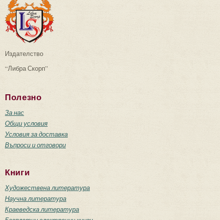
Издателство
“Либра Скорп”
Полезно
За нас
Общи условия
Условия за доставка
Въпроси и отговори
Книги
Художествена литература
Научна литература
Краеведска литература
Безплатни електронни книги