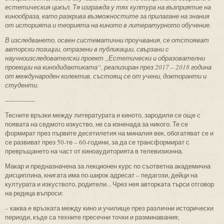
естетическия цикъл. Тя изгражда у тях култура на възприятие на
кинообраза, като разкрива възможностите за прилагане на знания
от историята и теорията на киното в литературното обучение.
В изследването, освен систематични проучвания, се отстояват
авторски позиции, отразени в публикации, свързани с
научноизследователски проект „Естетически и образователни
проекции на кинодидактиката“, реализиран през 2017 – 2018 година
от международен колектив, състоящ се от учени, докторанти и
студенти.
---------------
Тесните връзки между литературата и киното, зародили се още с
появата на седмото изкуство, не са изненада за никого. Те се
формират през първите десетилетия на миналия век, обогатяват се и
се развиват през 50-те – 60-години, за да се трансформират с
превръщането на част от киноаудиторията в телевизионна.
Макар и предназначена за лекционен курс по съответна академична
дисциплина, книгата има по-широк адресат – педагози, дейци на
културата и изкуството, родители... Чрез нея авторката търси отговор
на редица въпроси:
– каква е връзката между кино и училище през различни исторически
периоди, къде са техните пресечни точки и разминавания;