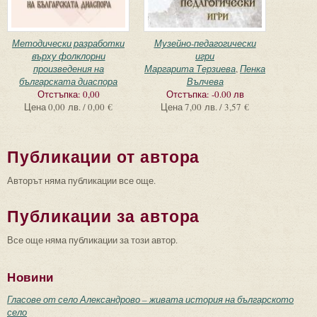
Методически разработки
Музейно-педагогически
върху фолклорни
игри
произведения на
Маргарита Терзиева
,
Пенка
българската диаспора
Вълчева
Отстъпка:
0,00
Отстъпка:
-0.00 лв
Цена
0,00 лв. / 0,00 €
Цена
7,00 лв. / 3,57 €
Публикации от автора
Авторът няма публикации все още.
Публикации за автора
Все още няма публикации за този автор.
Новини
Гласове от село Александрово – живата история на българското
село