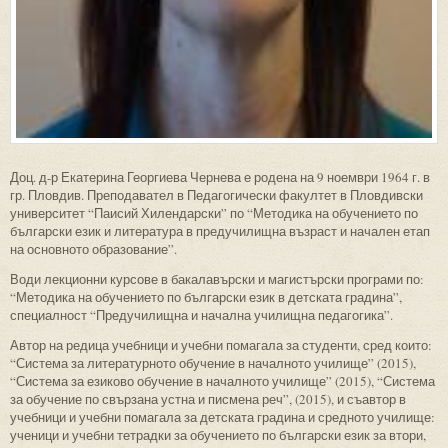
Доц. д-р Екатерина Георгиева Чернева е родена на 9 ноември 1964 г. в
гр. Пловдив. Преподавател в Педагогически факултет в Пловдивски
университет “Паисий Хилендарски” по “Методика на обучението по
български език и литература в предучилищна възраст и начален етап
на основното образование”.
Води лекционни курсове в бакалавърски и магистърски програми по:
“Методика на обучението по български език в детската градина”,
специалност “Предучилищна и начална училищна педагогика”.
Автор на редица учебници и учебни помагала за студенти, сред които:
“Система за литературното обучение в началното училище” (2015),
“Система за езиково обучение в началното училище” (2015), “Система
за обучение по свързана устна и писмена реч”, (2015), и съавтор в
учебници и учебни помагала за детската градина и средното училище:
ученици и учебни тетрадки за обучението по български език за втори,