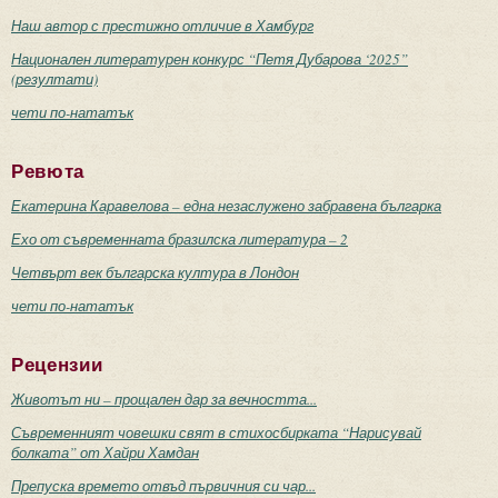
Наш автор с престижно отличие в Хамбург
Национален литературен конкурс “Петя Дубарова ‘2025”
(резултати)
чети по-нататък
Ревюта
Екатерина Каравелова – една незаслужено забравена българка
Ехо от съвременната бразилска литература – 2
Четвърт век българска култура в Лондон
чети по-нататък
Рецензии
Животът ни – прощален дар за вечността...
Съвременният човешки свят в стихосбирката “Нарисувай
болката” от Хайри Хамдан
Препуска времето отвъд първичния си чар...