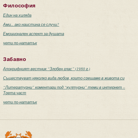
Философия
Един на хиляда
Ами... ако наистина се случи?
Емоционален аспект за душата
чети по-нататък
Забавно
Апокрифният вестник “Злобен глас” (1980 г.)
Съществуват няколко вида любов, които срещаме в живота си
“Литературни” коментари под “културни” теми в интернет –
Трета част
чети по-нататък