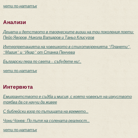
чети по-нататък
Анализи
Децата и детството в творческите визии на три поколения поети:
Пейо Яворов, Никола Вапцаров и Таньо Клисуров
Интерпретацията на човешкото в стихотворенията “Планети”,
“Магия” и “Икар” от Станка Пенчева
Български пера по света – събудете ни!..
чети по-нататък
Интервюта
Емигрантството е съдба и мисия, с която човекът на изкуството
трябва да се научи да живее
С библейски взор по пътищата на времето...
Чони Чонев: По пътя на солената реалност...
чети по-нататък