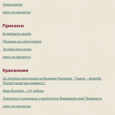
Черна котка
чети по-нататък
Приказки
Коледната звезда
Приказка за светулката
За една песъчинка
чети по-нататък
Краезнание
За летописната книга на Божанка Николова “Тракия – легенда.
Поглед назад във времето”
Иван Богоров – 200 години
Златното съкровище и крепостта Фармакида край Приморско
чети по-нататък