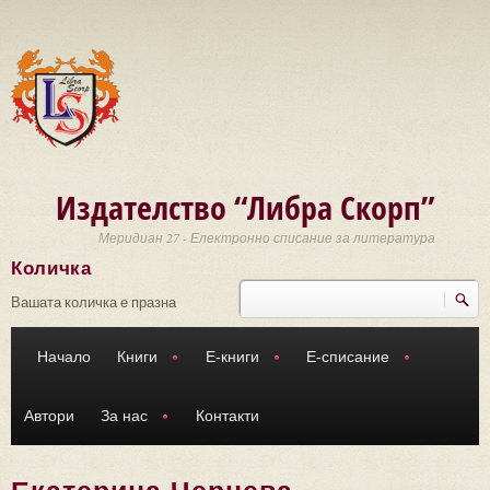
Премини към основното съдържание
Издателство “Либра Скорп”
Меридиан 27 - Електронно списание за литература
Количка
Търси
Форма за търсене
Вашата количка е празна
Начало
Книги
Е-книги
Е-списание
Автори
За нас
Контакти