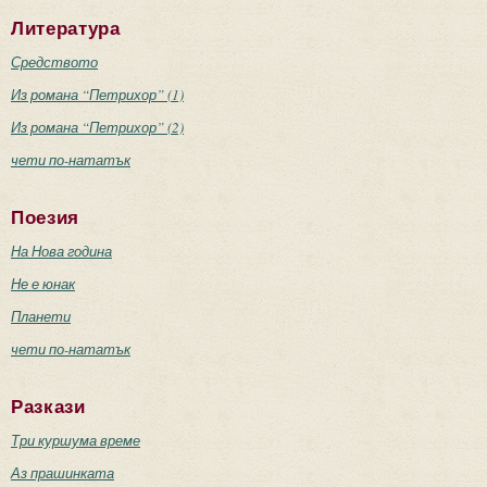
Литература
Средството
Из романа “Петрихор” (1)
Из романа “Петрихор” (2)
чети по-нататък
Поезия
На Нова година
Не е юнак
Планети
чети по-нататък
Разкази
Три куршума време
Аз прашинката