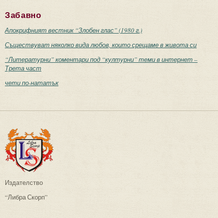
Забавно
Апокрифният вестник “Злобен глас” (1980 г.)
Съществуват няколко вида любов, които срещаме в живота си
“Литературни” коментари под “културни” теми в интернет –
Трета част
чети по-нататък
Издателство
“Либра Скорп”