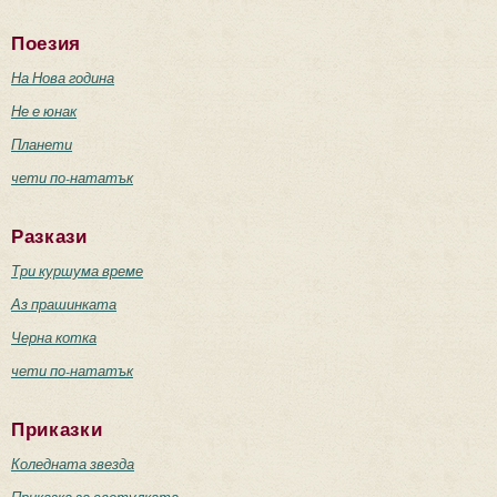
Поезия
На Нова година
Не е юнак
Планети
чети по-нататък
Разкази
Три куршума време
Аз прашинката
Черна котка
чети по-нататък
Приказки
Коледната звезда
Приказка за светулката