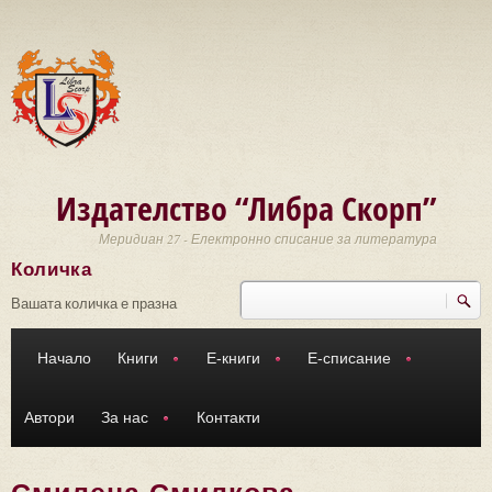
Премини към основното съдържание
Издателство “Либра Скорп”
Меридиан 27 - Електронно списание за литература
Количка
Търси
Форма за търсене
Вашата количка е празна
Начало
Книги
Е-книги
Е-списание
Автори
За нас
Контакти