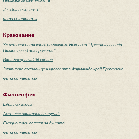
За една песъчинка
чети по-нататък
Краезнание
За летописната книга на Божанка Николова “Тракия – легенда.
Поглед назад във времето”
Иван Богоров – 200 години
Златното съкровище и крепостта Фармакида край Приморско
чети по-нататък
Философия
Един на хиляда
Ами... ако наистина се случи?
Емоционален аспект за душата
чети по-нататък