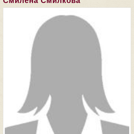
Смилена Смилкова