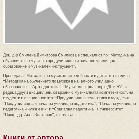
Доц. д-р Смилена Димитрова Смилкова е специалист по “Методика на
обучението по музика в предучилищно и начално училищно
образование и музикален инструмент”.
Преподава “Методика на музикалните дейности в детската градина”,
“Методика на обучението по музика в началното училищно
образование”, “Артпедагогика”, “Музикален фолклор в ДГ и НУ” и
редица други дисциплини, свързани с музикалната компетентност, на
студенти в специалностите “Предучилищна педагогика и чужд език”,
“Предучилищна и начална училищна педагогика”, “Начална училищна
педагогика и чужд език” и “Социална педагогика” в Университет
“Проф. д-р Асен Златаров”, гр. Бургас.
Книги от автора