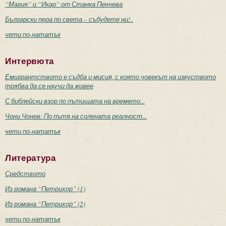
“Магия” и “Икар” от Станка Пенчева
Български пера по света – събудете ни!..
чети по-нататък
Интервюта
Емигрантството е съдба и мисия, с която човекът на изкуството
трябва да се научи да живее
С библейски взор по пътищата на времето...
Чони Чонев: По пътя на солената реалност...
чети по-нататък
Литература
Средството
Из романа “Петрихор” (1)
Из романа “Петрихор” (2)
чети по-нататък