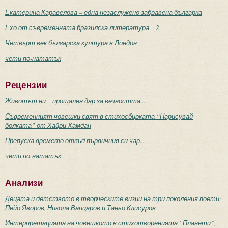
Екатерина Каравелова – една незаслужено забравена българка
Ехо от съвременната бразилска литература – 2
Четвърт век българска култура в Лондон
чети по-нататък
Рецензии
Животът ни – прощален дар за вечността...
Съвременният човешки свят в стихосбирката “Нарисувай
болката” от Хайри Хамдан
Препуска времето отвъд първичния си чар...
чети по-нататък
Анализи
Децата и детството в творческите визии на три поколения поети:
Пейо Яворов, Никола Вапцаров и Таньо Клисуров
Интерпретацията на човешкото в стихотворенията “Планети”,