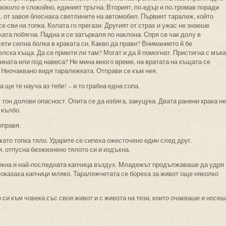
наоколо е спокойно, единият тръгна. Вторият, по-едър и по-тромав поради
, от завоя блеснаха светлините на автомобил. Първият таралеж, който
е сви на топка. Колата го прегази. Другият от страх и ужас не знаеше
ата побягна. Падна и се затъркаля по наклона. Спря се чак долу в
сети силна болка в краката си. Какво да прави? Вниманието й бе
лска къща. Да се приюти ли там? Могат и да й помогнат. Пристигна с мъка
дината или под навеса? Не мина много време, на вратата на къщата се
. Неочаквано видя таралежката. Отправи се към нея.
а ще те науча аз тебе! – и то грабна една сопа.
 тон долови опасност. Опита се да избяга, закуцука. Двата ранени крака не
 кълбо.
оправя.
като топка тяло. Ударите се сипеха ожесточено един след друг.
, отпусна безжизнено тялото си и издъхна.
 секна и най-последната капчица въздух. Младежът продължаваше да удря
показаха капчици мляко. Таралежчетата се бореха за живот още няколко
си към човека със своя живот и с живота на тези, които очакваше и носеш