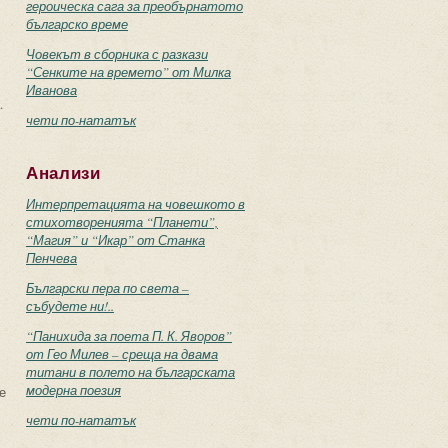
героическа сага за преобърнатото
българско време
Човекът в сборника с разкази
“Сенките на времето” от Милка
Иванова
.
чети по-нататък
Анализи
Интерпретацията на човешкото в
стихотворенията “Планети”,
“Магия” и “Икар” от Станка
Пенчева
Български пера по света –
събудете ни!..
“Панихида за поета П. К. Яворов”
от Гео Милев – среща на двама
титани в полето на българската
модерна поезия
е
чети по-нататък