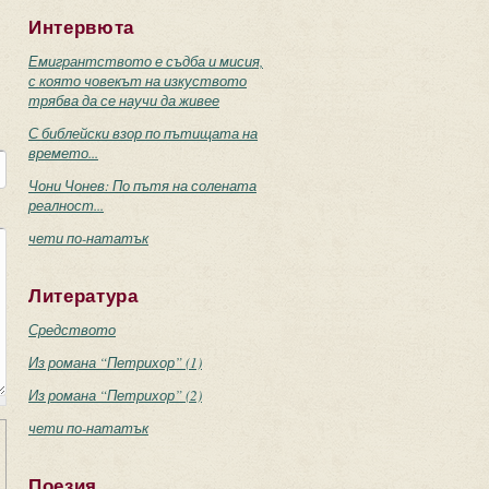
Интервюта
Емигрантството е съдба и мисия,
с която човекът на изкуството
трябва да се научи да живее
С библейски взор по пътищата на
времето...
Чони Чонев: По пътя на солената
реалност...
чети по-нататък
Литература
Средството
Из романа “Петрихор” (1)
Из романа “Петрихор” (2)
чети по-нататък
Поезия