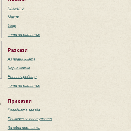
Планети
Магия
Икар
чети по-нататък
Разкази
Аз прашинката
Черна котка
Есенни гробища
чети по-нататък
Приказки
т
Коледната звезда
Приказка за светулката
За една песъчинка