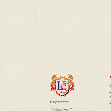
Издателство
“Либра Скорп”