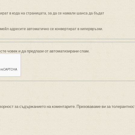
рат в кода на страницата, за да се намали шанса да бъдат
имейл адресите автоматично се конвертират в хипервръзки.
 сте човек и да предпази от автоматизирани спам.
ворност за съдържанието на коментарите. Призоваваме ви за толерантнос