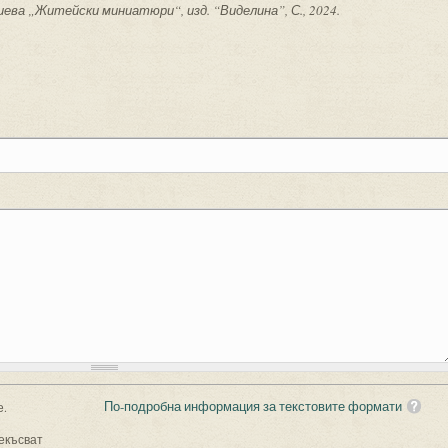
гиева „Житейски миниатюри“, изд. “Виделина”, С., 2024.
По-подробна информация за текстовите формати
е.
екъсват