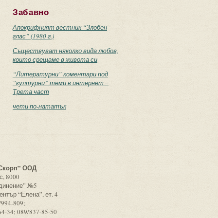
Забавно
Апокрифният вестник “Злобен
глас” (1980 г.)
Съществуват няколко вида любов,
които срещаме в живота си
“Литературни” коментари под
“културни” теми в интернет –
Трета част
чети по-нататък
с
Скорп” ООД
с, 8000
единение” №5
ентър “Елена”, ет. 4
/994-809;
64-34; 089/837-85-50