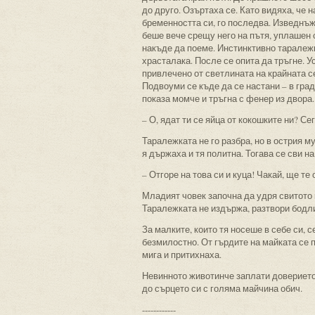
до друго. Озъртаха се. Като видяха, че 
бременността си, го последва. Изведнъж
беше вече срещу него на пътя, уплашен с
накъде да поеме. Инстинктивно таралежк
храсталака. После се опита да тръгне. У
привлечено от светлината на крайната се
Подвоуми се къде да се настани – в гра
показа момче и тръгна с фенер из двора
– О, ядат ти се яйца от кокошките ни? Сег
Таралежката не го разбра, но в острия му
я държаха и тя политна. Тогава се сви на
– Отгоре на това си и куца! Чакай, ще те 
Младият човек започна да удря свитото 
Таралежката не издържа, разтвори бодли
За малките, които тя носеше в себе си,
безмилостно. От гърдите на майката се 
мига и притихнаха.
Невинното животинче заплати доверието 
до сърцето си с голяма майчина обич.
------------