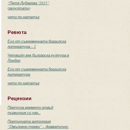
“Петя Дубарова ‘2025”
(резултати)
чети по-нататък
Ревюта
Ехо от съвременната бразилска
литература – 2
Четвърт век българска култура в
Лондон
Ехо от съвременната бразилска
литература
чети по-нататък
Рецензии
Препуска времето отвъд
първичния си чар...
Поетичната антология
“Омълнени треви” – драматично-