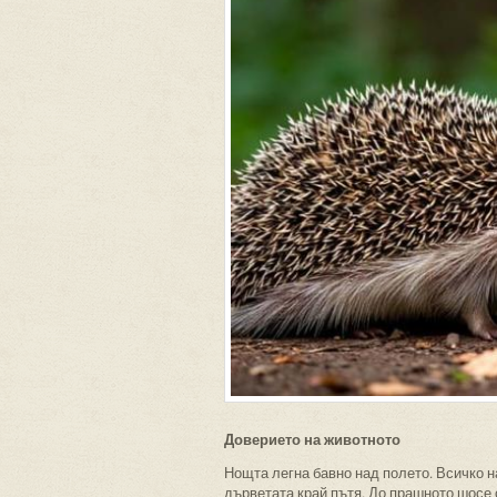
Доверието на животното
Нощта легна бавно над полето. Всичко н
дърветата край пътя. До прашното шосе 