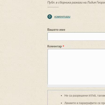
Публ. в сборника разкази на Лидия Геор
------------
коментари
0
Вашето име
Коментар
*
Не са разрешени HTML тагов
Линиите и параграфите се пр