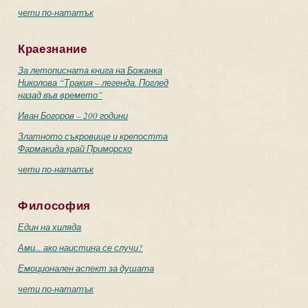
чети по-нататък
Краезнание
За летописната книга на Божанка
Николова “Тракия – легенда. Поглед
назад във времето”
Иван Богоров – 200 години
Златното съкровище и крепостта
Фармакида край Приморско
чети по-нататък
Философия
Един на хиляда
Ами... ако наистина се случи?
Емоционален аспект за душата
чети по-нататък