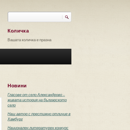
Търси
Форма за търсене
Количка
Вашата количка е празна
Новини
Гласове от село Александрово –
живата история на българското
село
Наш автор с престижно отличие в
Хамбург
Национален литературен конкурс