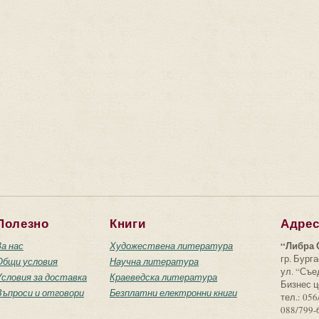
Полезно
Книги
Адре
“Либра 
За нас
Художествена литература
гр. Бурга
Общи условия
Научна литература
ул. “Съ
Условия за доставка
Краеведска литература
Бизнес ц
Въпроси и отговори
Безплатни електронни книги
тел.: 056
088/799-