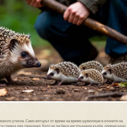
аоколо утихна. Само вятърът от време на време шумолеше в клоните на
се спряха два таралежа. Като че ли бяха настръхнали кълба, опрени едно