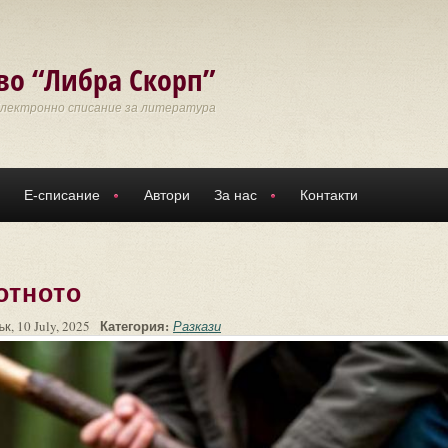
во “Либра Скорп”
Електронно списание за литература
Е-списание
Автори
За нас
Контакти
отното
Категория:
к, 10 July, 2025
Разкази