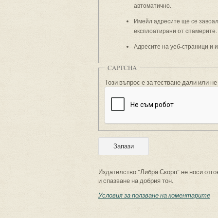
автоматично.
Имейл адресите ще се завоали
експлоатирани от спамерите.
Адресите на уеб-страници и 
CAPTCHA
Този въпрос е за тестване дали или не
Издателство "Либра Скорп" не носи отго
и спазване на добрия тон.
Условия за ползване на коментарите