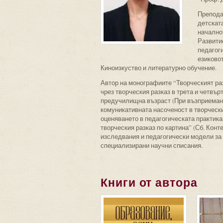
Препода
детската
начално
Развити
педагог
езиковот
Киноизкуство и литературно обучение.
Автор на монографиите “Творческият ра
чрез творческия разказ в трета и четвър
предучилищна възраст (При възприемане 
комуникативната насоченост в творчески
оценяването в педагогическата практика
творческия разказ по картина” (Сб. Кон
изследвания и педагогически модели за п
специализирани научни списания.
Книги от автора