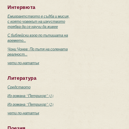
Интервюта
Емигрантството е съдба и мисия,
с която човекът на изкуството
трябва да се научи да живее
С библейски взор по пътищата на
времето...
Чони Чонев: По пътя на солената
реалност...
чети по-нататък
Литература
Средството
Из романа “Петрихор” (1)
Из романа “Петрихор” (2)
чети по-нататък
Поезия