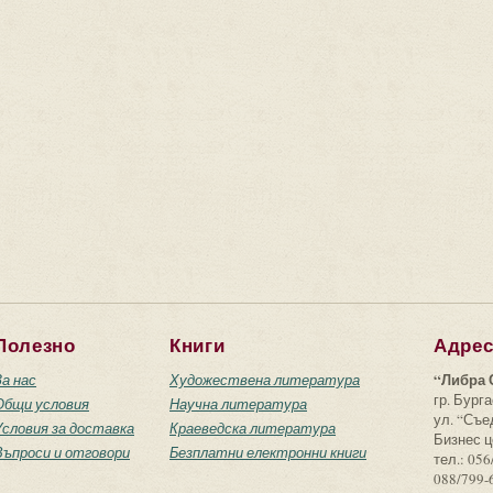
Полезно
Книги
Адре
“Либра 
За нас
Художествена литература
гр. Бурга
Общи условия
Научна литература
ул. “Съ
Условия за доставка
Краеведска литература
Бизнес ц
Въпроси и отговори
Безплатни електронни книги
тел.: 056
088/799-