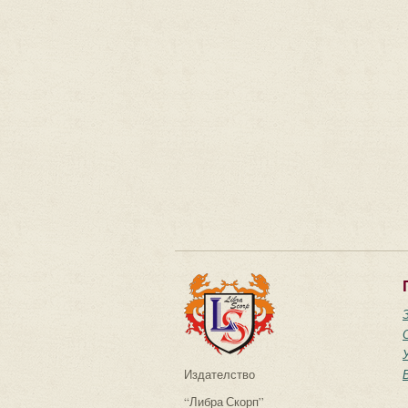
Издателство
“Либра Скорп”