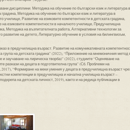
вани дисциплини: Методика на обучение по български език и литература 
 градина, Методика на обучение по български език и литература в
то училище, Развитие на езиковите компетентности в детската градина,
е на езиковите компетентности в началното училище, Предучилищна
ика, Методика на възпитателната работа, Алтернативни технологии за
о развитие на детето, Литературно обучение в условия на билингвизъм,
зказ в предучилищна възраст. Развитие на комуникативната компетентнос
та група на детската градина” (2022), “Приложение на мнемоничния метод 
и заучаване на лирическа творба)” (2022), студиите “Оценяване на
те разкази на децата в подготвителна група” (Сб. Проблеми на
, 2017), “Формиране на меки умения у децата в предучилищна възраст чре
текстни компетенции в предучилищна и начална училищна възраст –
одкрепа на детската личност, 2019), както и на редица публикации в