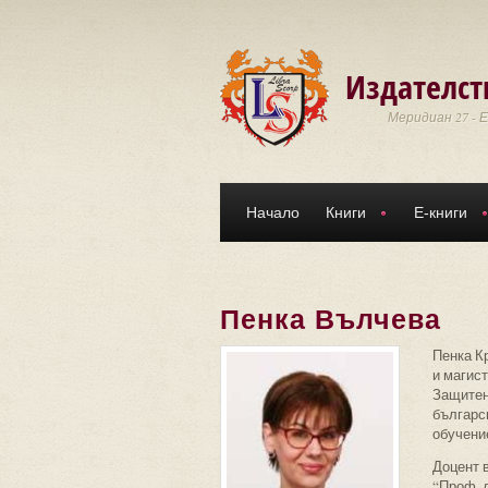
Премини към основното съдържание
Издателст
Меридиан 27 - 
Начало
Книги
Е-книги
Пенка Вълчева
Пенка К
и магист
Защитен
българс
обучени
Доцент 
“Проф. 