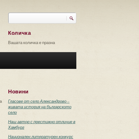
Търси
Форма за търсене
Количка
Вашата количка е празна
Новини
а
Гласове от село Александрово –
живата история на българското
село
Наш автор с престижно отличие в
Хамбург
Национален литературен конкурс