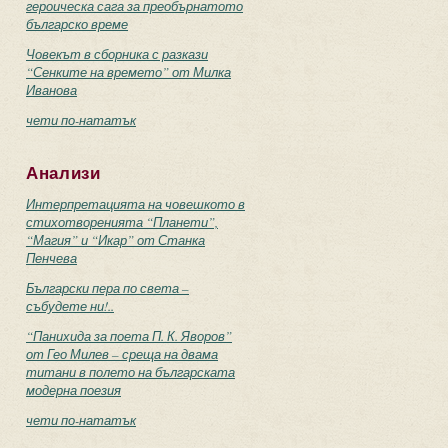
героическа сага за преобърнатото
българско време
Човекът в сборника с разкази
“Сенките на времето” от Милка
Иванова
чети по-нататък
Анализи
Интерпретацията на човешкото в
стихотворенията “Планети”,
“Магия” и “Икар” от Станка
Пенчева
Български пера по света –
събудете ни!..
“Панихида за поета П. К. Яворов”
от Гео Милев – среща на двама
титани в полето на българската
модерна поезия
чети по-нататък