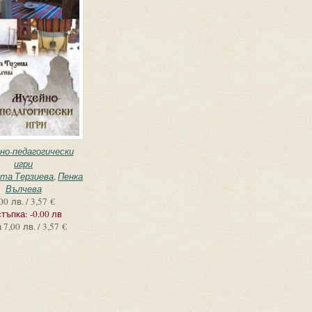
но-педагогически
игри
та Терзиева
,
Пенка
Вълчева
00 лв. / 3,57 €
тъпка:
-0.00 лв
а
7,00 лв. / 3,57 €