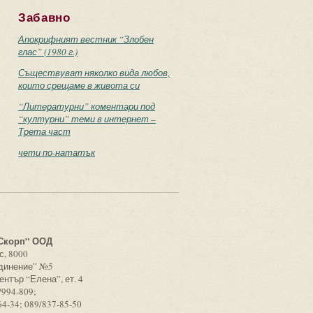
Забавно
Апокрифният вестник “Злобен
глас” (1980 г.)
Съществуват няколко вида любов,
които срещаме в живота си
“Литературни” коментари под
“културни” теми в интернет –
Трета част
чети по-нататък
с
Скорп” ООД
с, 8000
единение” №5
ентър “Елена”, ет. 4
/994-809;
64-34; 089/837-85-50