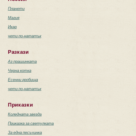
Планети
Магия
Икар
чети по-нататък
Разкази
Аз прашинката
Черна котка
Есенни гробища
чети по-нататък
Приказки
Коледната звезда
Приказка за светулката
За една песъчинка