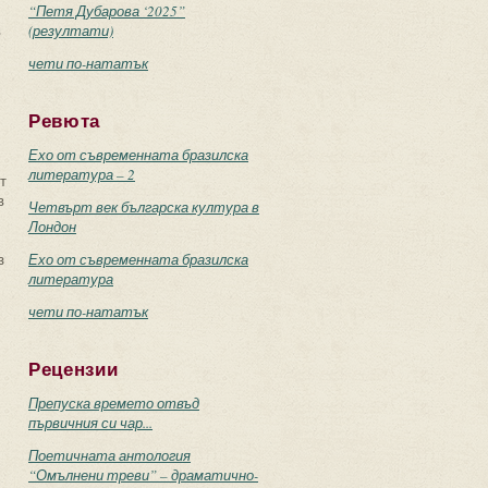
“Петя Дубарова ‘2025”
в
(резултати)
чети по-нататък
Ревюта
Ехо от съвременната бразилска
литература – 2
т
в
Четвърт век българска култура в
Лондон
з
Ехо от съвременната бразилска
литература
чети по-нататък
Рецензии
Препуска времето отвъд
първичния си чар...
Поетичната антология
“Омълнени треви” – драматично-