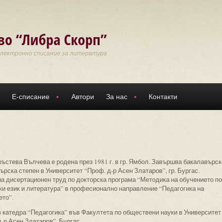
во “Либра Скорп”
Електронно списание за литература
Е-списание
Автори
За нас
Контакти
ръстева Вълчева е родена през 1981 г. в гр. Ямбол. Завършва бакалавърск
ърска степен в Университет “Проф. д-р Асен Златаров”, гр. Бургас.
а дисертационен труд по докторска програма “Методика на обучението по
ки език и литература” в професионално направление “Педагогика на
ето”.
в катедра “Педагогика” във Факултета по обществени науки в Университет
д-р Асен Златаров”, Бургас.