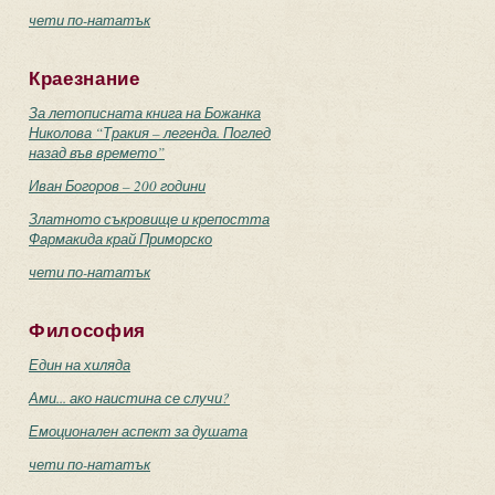
чети по-нататък
Краезнание
За летописната книга на Божанка
Николова “Тракия – легенда. Поглед
назад във времето”
Иван Богоров – 200 години
Златното съкровище и крепостта
Фармакида край Приморско
чети по-нататък
Философия
Един на хиляда
Ами... ако наистина се случи?
Емоционален аспект за душата
чети по-нататък