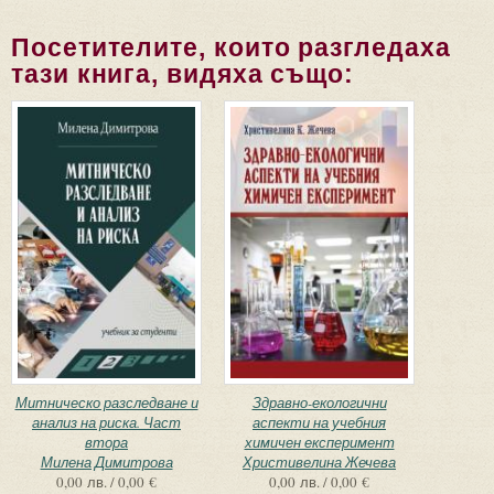
Посетителите, които разгледаха
тази книга, видяха също:
Митническо разследване и
Здравно-екологични
анализ на риска. Част
аспекти на учебния
втора
химичен експеримент
Милена Димитрова
Христивелина Жечева
0,00 лв. / 0,00 €
0,00 лв. / 0,00 €