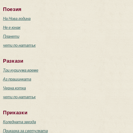
Поезия
На Нова година
Не е юнак
Планети
чети по-нататък
Разкази
Три куршума време
Аз прашинката
Черна котка
чети по-нататък
Приказки
Коледната звезда
Приказка за светулката