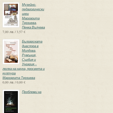
Музейно-
педагогически
игри
Маргарита
Терзиева
,
Пенка Вълчева
7,00 лв. / 3,57 €
Българската
диаспора в
Молдова,
Румъния,
Сърбия и
Унгария –
люлка на наука, просвета и
култура
Маргарита Терзиева
0,00 лв. / 0,00 €
Проблеми на