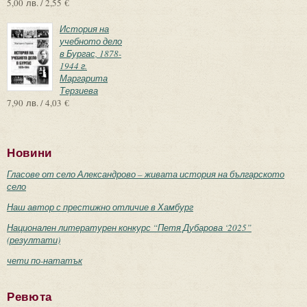
5,00 лв. / 2,55 €
История на
учебното дело
в Бургас, 1878-
1944 г.
Маргарита
Терзиева
7,90 лв. / 4,03 €
Новини
Гласове от село Александрово – живата история на българското
село
Наш автор с престижно отличие в Хамбург
Национален литературен конкурс “Петя Дубарова ‘2025”
(резултати)
чети по-нататък
Ревюта