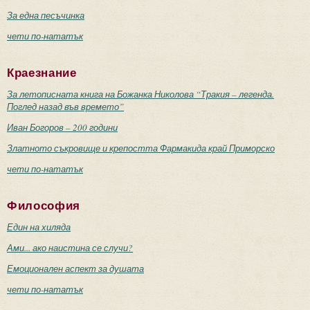
За една песъчинка
чети по-нататък
Краезнание
За летописната книга на Божанка Николова “Тракия – легенда.
Поглед назад във времето”
Иван Богоров – 200 години
Златното съкровище и крепостта Фармакида край Приморско
чети по-нататък
Философия
Един на хиляда
Ами... ако наистина се случи?
Емоционален аспект за душата
чети по-нататък