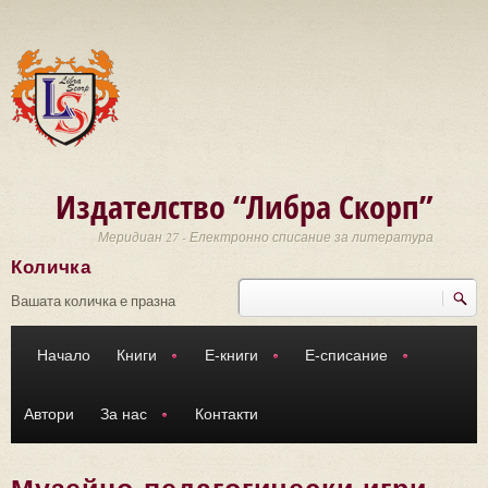
Премини към основното съдържание
Издателство “Либра Скорп”
Меридиан 27 - Електронно списание за литература
Количка
Търси
Форма за търсене
Вашата количка е празна
Начало
Книги
Е-книги
Е-списание
Автори
За нас
Контакти