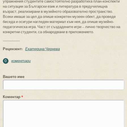
упражнения студентите самостоятелно разработиха план-конс­пекти
на ситуации за Български език и литература в предучилищна
възраст, реализирани в музейното образователно пространство.
Всеки имаше за цел да опише конкретен музеен обект, да проведе
беседа и осигури нагледен материал към нея, да опише музейно-
педаго­ги­ческа игра. Част от създадените игри – лично творчество на
конкретни студенти, са обнародвани в приложението.
---------------
Рецензент:
Екатерина Чернева
коментари
0
Вашето име
Коментар
*