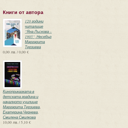
Книги от автора
120 години
читалище
“Яна Лъскова –
1905“, Несебър
Маргарита
Терзиева
0,00 лв. / 0,00 €
Киноприказката в
детската градина и
началното училище
Маргарита Терзиева
,
Екатерина Чернева
,
Смилена Смилкова
10,00 лв. / 5,10 €