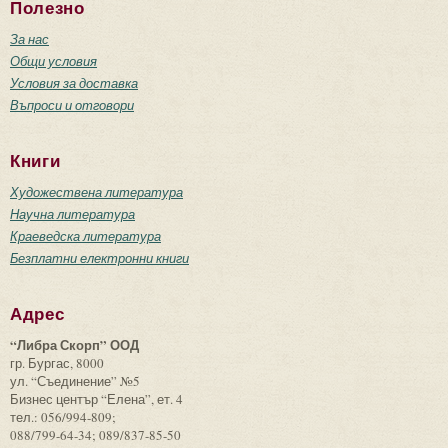
Полезно
За нас
Общи условия
Условия за доставка
Въпроси и отговори
Книги
Художествена литература
Научна литература
Краеведска литература
Безплатни електронни книги
Адрес
“Либра Скорп” ООД
гр. Бургас, 8000
ул. “Съединение” №5
Бизнес център “Елена”, ет. 4
тел.: 056/994-809;
088/799-64-34; 089/837-85-50