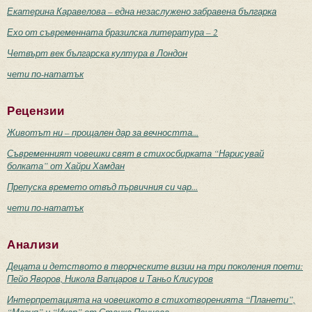
Екатерина Каравелова – една незаслужено забравена българка
Ехо от съвременната бразилска литература – 2
Четвърт век българска култура в Лондон
чети по-нататък
Рецензии
Животът ни – прощален дар за вечността...
Съвременният човешки свят в стихосбирката “Нарисувай
болката” от Хайри Хамдан
Препуска времето отвъд първичния си чар...
чети по-нататък
Анализи
Децата и детството в творческите визии на три поколения поети:
Пейо Яворов, Никола Вапцаров и Таньо Клисуров
Интерпретацията на човешкото в стихотворенията “Планети”,
“Магия” и “Икар” от Станка Пенчева