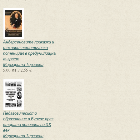
Андерсеновите приказки и
техният естетически
потенциал в предучилищна
възраст
Маргарита Терзиева
5,00 лв. / 2,55 €
Педагогическото
образование в Бургас през
втората половина на ХХ
век
Маргарита Терзиева