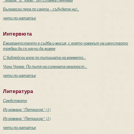
Български пера по света – събудете ни!..
чети по-нататък
Интервюта
Емигрантството е съдба и мисия, с която човекът на изкуството
трябва да се научи да живее
С библейски взор по пътищата на времето...
Чони Чонев: По пътя на солената реалност...
чети по-нататък
Литература
Средството
Из романа “Петрихор” (1)
Из романа “Петрихор” (2)
чети по-нататък