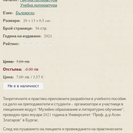
Учебна литература
Език:
Български
Размери:
20 × 13 × 0.5 cm
Брой страници:
56 стр.
Година на издаване:
2021
Рейтинг:
Цена:
7,00 лв.
Отстъпка:
-0.00 лв
Цена:
7,00 лв. / 3,57 €
Теоретичните и практико-приложните разработки в учебното пособие
са дело на преподаватели и студенти – организатори и участници в
лекционния модул “Музейно образование и литературно обучение”,
проведен през януари 2021 година в Университет “Проф. д-р Асен
Златаров” в Бургас.
След изслушването на лекциите и провеждането на практическите