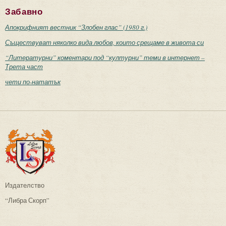
Забавно
Апокрифният вестник “Злобен глас” (1980 г.)
Съществуват няколко вида любов, които срещаме в живота си
“Литературни” коментари под “културни” теми в интернет –
Трета част
чети по-нататък
Издателство
“Либра Скорп”