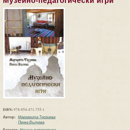
Музейно-педагогически игри
ISBN:
978-954-471-755-1
Автор:
Маргарита Терзиева
Пенка Вълчева
Каталог:
Научна литература