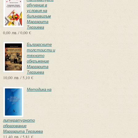
обучение в
условия на
билингвизъм
Маргарита
Терзиева
0,00 лв. / 0,00 €
Българските
толстоисти и
тяхното
обкръжение
Маргарита
Терзиева
10,00 лв. / 5,10 €
Методика на
литературното
образование
Маргарита Терзиева
11,40 лв. / 5,81 €