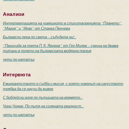
Анализи
Интерпретацията на човешкото в стихотворенията “Планети”,
“Магия” и “Икар” от Станка Пенчева
Български пера по света – събудете ни!..
“Панихида за поета П. К. Яворов” от Гео Милев – среща на двама
титани в полето на българската модерна поезия
чети по-нататък
Интервюта
Емигрантството е съдба и мисия, с която човекът на изкуството
трябва да се научи да живее
С библейски взор по пътищата на времето...
Чони Чонев: По пътя на солената реалност...
чети по-нататък