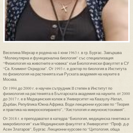
Веселина Мерхар е родена на 4 юни 1963 г. в гр. Бургас. Завършва
“Молекулярна и функционална биология” със специализация
“Физиология на животните и човека” към Биологически факултет в СУ
“Св. Климент Охридски”. От 1993 г. е доктор по биология в Института
по физиология на растенията към Руската академия на науките в
Москва.
От 1994 до 2000 г. е научен сътрудник II степен в Институт по
физиология на растенията в Българската академия на науките. от 2000
до 2017 г. е в Медицинския колеж в Университет на Квазулу-Натал,
Дърбан, Република Южна Африка. Води лекционни курсове по “Теория
и практика на микроскопирането”, “Хистология и имунохистохимия”.
От 2018 г. е преподавател в катедра “Биология, медицинска генетика и
микробиология” към Медицинския факултет в Университет “Проф. д-р
Асен Златаров”, Бургас. Лекционни курсове по “Цитология, обща