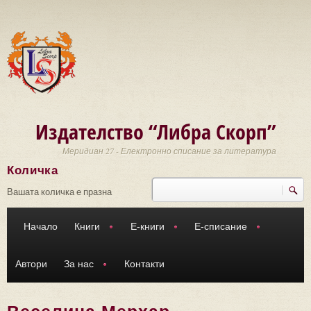
Премини към основното съдържание
Издателство “Либра Скорп”
Меридиан 27 - Електронно списание за литература
Количка
Търси
Форма за търсене
Вашата количка е празна
Начало
Книги
Е-книги
Е-списание
Автори
За нас
Контакти