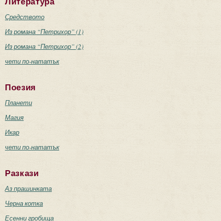
Литература
Средството
Из романа “Петрихор” (1)
Из романа “Петрихор” (2)
чети по-нататък
Поезия
Планети
Магия
Икар
чети по-нататък
Разкази
Аз прашинката
Черна котка
Есенни гробища