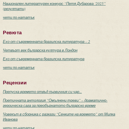
Национален литературен конкурс “Петя Дубарова ‘2025”
(резултати)
чети по-нататък
Ревюта
Ехо от съвременната бразилска литература – 2
Четвърт век българска култура в Лондон
Ехо от съвременната бразилска литература
чети по-нататък
Рецензии
Препуска времето отвъд първичния си чар...
Поетичната антология “Омълнени треви” – драматично-
героическа сага за преобърнатото българско време
Човекът в сборника с разкази “Сенките на времето” от Милка
Иванова
чети по-нататък