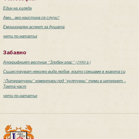
Един на хиляда
Ами... ако наистина се случи?
Емоционален аспект за душата
чети по-нататък
Забавно
Апокрифният вестник “Злобен глас” (1980 г.)
Съществуват няколко вида любов, които срещаме в живота си
“Литературни” коментари под “културни” теми в интернет –
Трета част
чети по-нататък