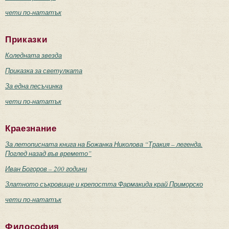
чети по-нататък
Приказки
Коледната звезда
Приказка за светулката
За една песъчинка
чети по-нататък
Краезнание
За летописната книга на Божанка Николова “Тракия – легенда.
Поглед назад във времето”
Иван Богоров – 200 години
Златното съкровище и крепостта Фармакида край Приморско
чети по-нататък
Философия