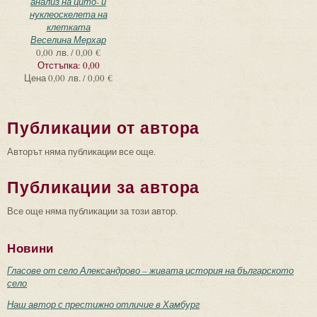
анализ на цито- и
нуклеоскелета на
клетката
Веселина Мерхар
0,00 лв. / 0,00 €
Отстъпка:
0,00
Цена
0,00 лв. / 0,00 €
Публикации от автора
Авторът няма публикации все още.
Публикации за автора
Все още няма публикации за този автор.
Новини
Гласове от село Александрово – живата история на българското
село
Наш автор с престижно отличие в Хамбург