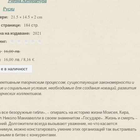
Учебна литература
:
Руски
ери:
21.5 × 14.5 × 2 cm
 страници:
184 стр.
на на издаване:
2021
инг:
:
16,00 лв.
:
16,00 лв. / 8,16 €
лективным творческим процессом, существующие закономерности и
е и социальные условия, необходимые для создания новаций, развития
рческих коллективов.
все безоружные гибли», – опираясь на историю жизни Моисея, Кира,
ал Николо Макиавелли в своем знаменитом «Государе». Жизнь и смерть –
ий. Долгожители всегда вызывают уважение, но что касается
инимум, можно констатировать умение этих организаций так выстраивать
ными в битве с конкурентами.