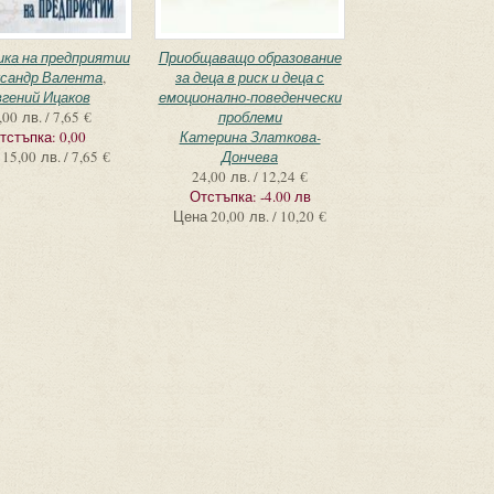
ка на предприятии
Приобщаващо образование
сандр Валента
,
за деца в риск и деца с
гений Ицаков
емоционално-поведенчески
,00 лв. / 7,65 €
проблеми
тстъпка:
0,00
Катерина Златкова-
15,00 лв. / 7,65 €
Дончева
24,00 лв. / 12,24 €
Отстъпка:
-4.00 лв
Цена
20,00 лв. / 10,20 €