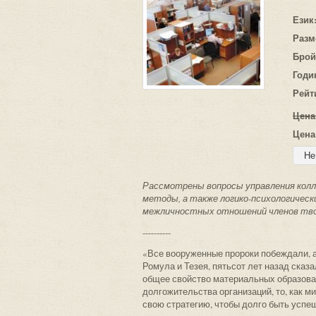
Език
Разм
Брой
Годи
Рейт
Цена
Цена
Рассмотрены вопросы управления кол
методы, а также логико-психологически
межличностных отношений членов тво
----------
«Все вооруженные пророки побеждали, а 
Ромула и Тезея, пятьсот лет назад сказ
общее свойство материальных образован
долгожительства организаций, то, как м
свою стратегию, чтобы долго быть успеш