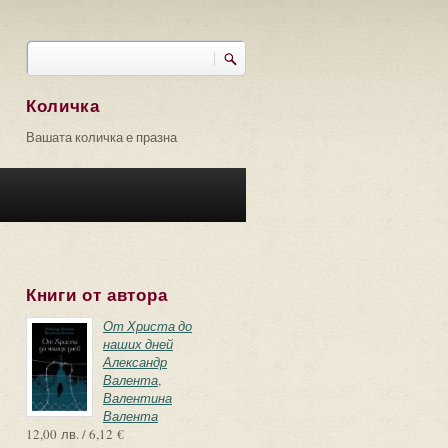
Търси
Форма за търсене
Количка
Вашата количка е празна
Книги от автора
От Христа до
наших дней
Александр
Валента
,
Валентина
Валента
12,00 лв. / 6,12 €