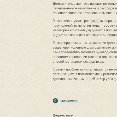
Долгожительство – это признак не тольк
своевременное накопление и расходован
приспосабливание к требованиям внешн
Можно очень долго рассуждать о причин
покупателей, изменения моды – все эти 
некоторые компании умудряются процвета
индустрии начинают испытывать неудачи
Можно приписывать эти различия делово
вышеперечисленные факторы имеют жизн
Как справедливо замечает руководител
провалом корпорации таятся в том, нас
способности своих сотрудников.
С этими проблемами сталкиваются не то
организациях, в политических и религио
должна выработать чёткий набор убежде
----------
коментари
0
Вашето име