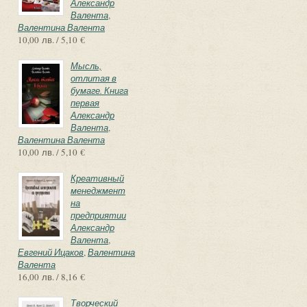
Александр
Валента
,
Валентина Валента
10,00 лв. / 5,10 €
Мысль,
отлитая в
бумаге. Книга
первая
Александр
Валента
,
Валентина Валента
10,00 лв. / 5,10 €
Креативный
менеджмент
на
предприятии
Александр
Валента
,
Евгений Ицаков
,
Валентина
Валента
16,00 лв. / 8,16 €
Творческий