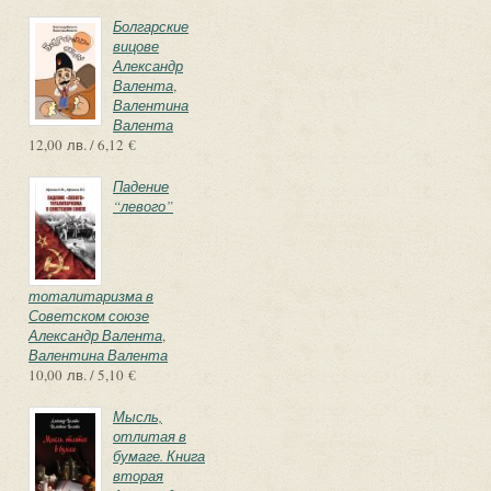
Болгарские
вицове
Александр
Валента
,
Валентина
Валента
12,00 лв. / 6,12 €
Падение
“левого”
тоталитаризма в
Советском союзе
Александр Валента
,
Валентина Валента
10,00 лв. / 5,10 €
Мысль,
отлитая в
бумаге. Книга
вторая