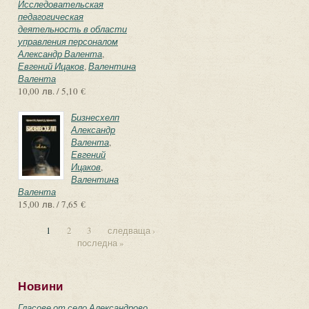
Исследовательская
педагогическая
деятельность в области
управления персоналом
Александр Валента
,
Евгений Ицаков
,
Валентина
Валента
10,00 лв. / 5,10 €
Бизнесхелп
Александр
Валента
,
Евгений
Ицаков
,
Валентина
Валента
15,00 лв. / 7,65 €
1
2
3
следваща ›
последна »
Страници
Новини
Гласове от село Александрово –