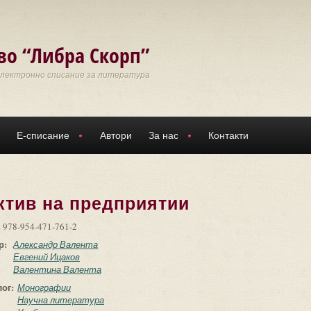
во “Либра Скорп”
Електронно списание за литература
Е-списание
Автори
За нас
Контакти
ктив на предприятии
:
978-954-471-761-2
р:
Александр Валента
Евгений Ицаков
Валентина Валента
лог:
Монографии
Научна литература