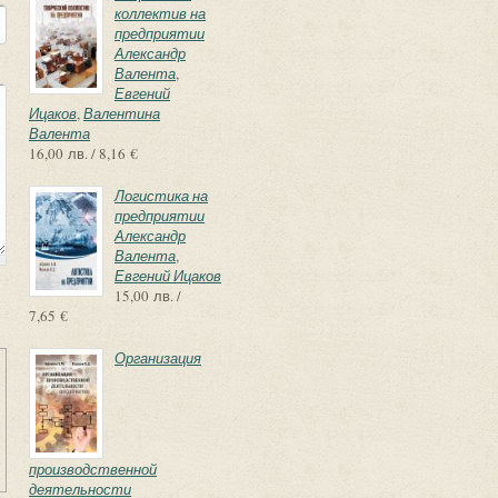
коллектив на
предприятии
Александр
Валента
,
Евгений
Ицаков
,
Валентина
Валента
16,00 лв. / 8,16 €
Логистика на
предприятии
Александр
Валента
,
Евгений Ицаков
15,00 лв. /
7,65 €
Организация
производственной
деятельности