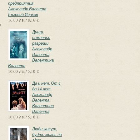
предприятия
Александр Валента
,
Евгений Ицаков
16,00 лв. / 8,16 €
т
Душа,
сомненья
разреши
Александр
Валента
,
Валентина
Валента
10,00 лв. / 5,10 €
Да и нет. От 4
до 14 лет
Александр
Валента
,
Валентина
Валента
10,00 лв. / 5,10 €
Люди живут,
будто жизнь не