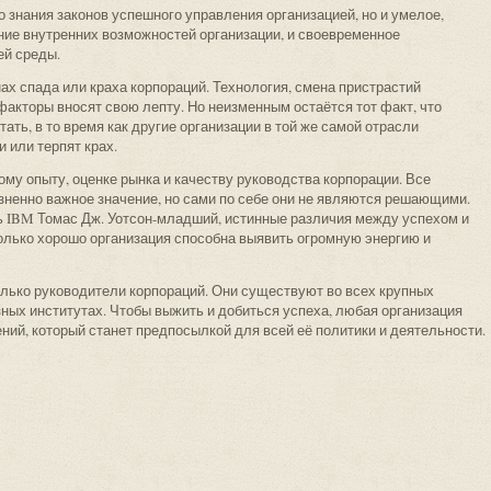
о знания законов успешного управления организацией, но и умелое,
ие внутренних возможностей организации, и своевременное
ей среды.
ах спада или краха корпораций. Технология, смена пристрастий
факторы вносят свою лепту. Но неизменным остаётся тот факт, что
ть, в то время как другие организации в той же самой отрасли
 или терпят крах.
му опыту, оценке рынка и качеству руководства корпорации. Все
енно важное значение, но сами по себе они не являются решающими.
ь IBM Томас Дж. Уотсон-младший, истинные различия между успехом и
колько хорошо организация способна выявить огромную энергию и
лько руководители корпораций. Они существуют во всех крупных
зных институтах. Чтобы выжить и добиться успеха, любая организация
ний, который станет предпосылкой для всей её политики и деятельности.