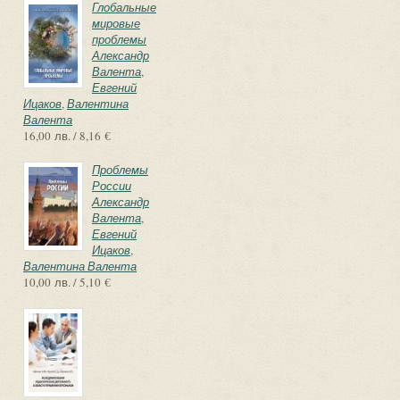
Глобальные
мировые
проблемы
Александр
Валента
,
Евгений
Ицаков
,
Валентина
Валента
16,00 лв. / 8,16 €
Проблемы
России
Александр
Валента
,
Евгений
Ицаков
,
Валентина Валента
10,00 лв. / 5,10 €