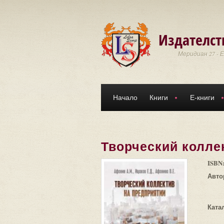
Премини към основното съдържание
Издателст
Меридиан 27 - 
Начало
Книги
Е-книги
Творческий колле
ISBN
Авто
Ката