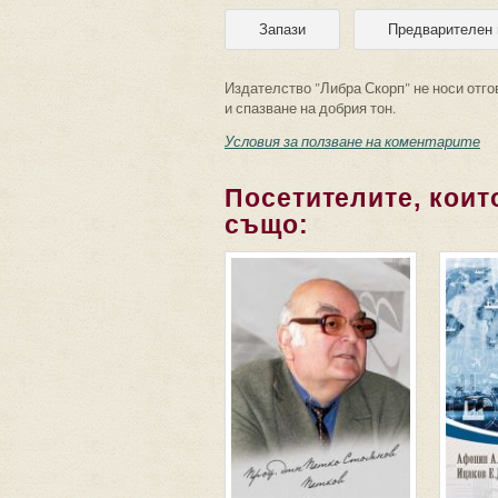
Издателство "Либра Скорп" не носи отго
и спазване на добрия тон.
Условия за ползване на коментарите
Посетителите, които
също: