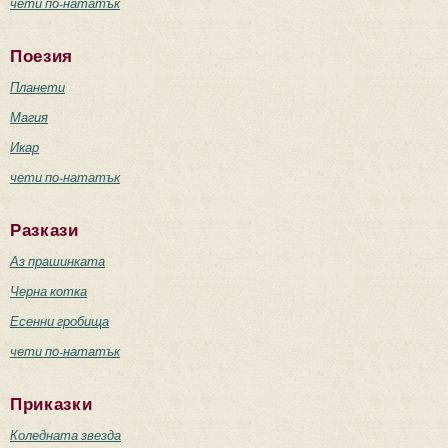
чети по-нататък
Поезия
Планети
Магия
Икар
чети по-нататък
Разкази
Аз прашинката
Черна котка
Есенни гробища
чети по-нататък
Приказки
Коледната звезда