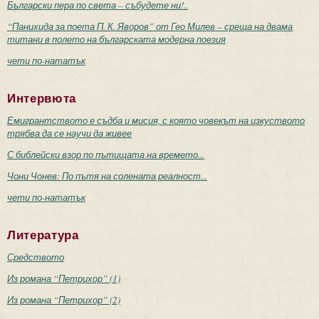
Български пера по света – събудете ни!..
“Панихида за поета П. К. Яворов” от Гео Милев – среща на двама
титани в полето на българската модерна поезия
чети по-нататък
Интервюта
Емигрантството е съдба и мисия, с която човекът на изкуството
трябва да се научи да живее
С библейски взор по пътищата на времето...
Чони Чонев: По пътя на солената реалност...
чети по-нататък
Литература
Средството
Из романа “Петрихор” (1)
Из романа “Петрихор” (2)