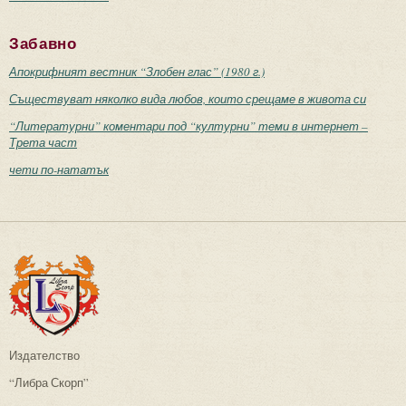
Забавно
Апокрифният вестник “Злобен глас” (1980 г.)
Съществуват няколко вида любов, които срещаме в живота си
“Литературни” коментари под “културни” теми в интернет –
Трета част
чети по-нататък
Издателство
“Либра Скорп”