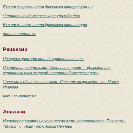
Ехо от съвременната бразилска литература – 2
Четвърт век българска култура в Лондон
Ехо от съвременната бразилска литература
чети по-нататък
Рецензии
Препуска времето отвъд първичния си чар...
Поетичната антология “Омълнени треви” – драматично-
героическа сага за преобърнатото българско време
Човекът в сборника с разкази “Сенките на времето” от Милка
Иванова
чети по-нататък
Анализи
Интерпретацията на човешкото в стихотворенията “Планети”,
“Магия” и “Икар” от Станка Пенчева