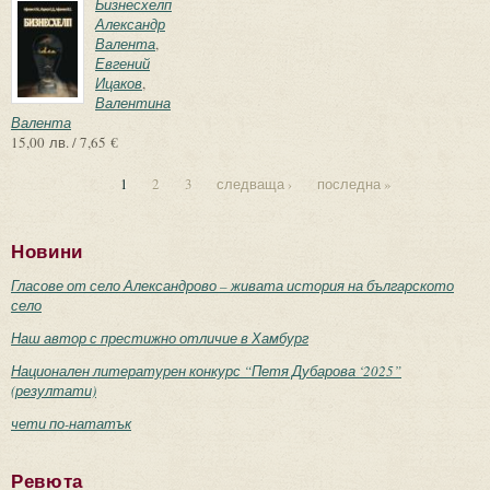
Бизнесхелп
Александр
Валента
,
Евгений
Ицаков
,
Валентина
Валента
15,00 лв. / 7,65 €
1
2
3
следваща ›
последна »
Страници
Новини
Гласове от село Александрово – живата история на българското
село
Наш автор с престижно отличие в Хамбург
Национален литературен конкурс “Петя Дубарова ‘2025”
(резултати)
чети по-нататък
Ревюта