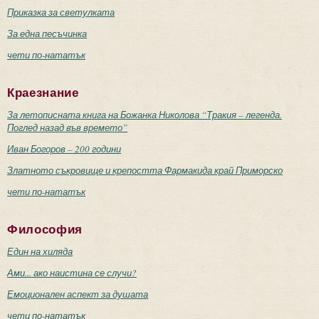
Приказка за светулката
За една песъчинка
чети по-нататък
Краезнание
За летописната книга на Божанка Николова “Тракия – легенда.
Поглед назад във времето”
Иван Богоров – 200 години
Златното съкровище и крепостта Фармакида край Приморско
чети по-нататък
Философия
Един на хиляда
Ами... ако наистина се случи?
Емоционален аспект за душата
чети по-нататък