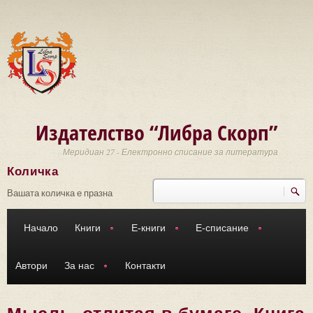
Премини към основното съдържание
Издателство “Либра Скорп”
Меридиан 27 - Електронно списание за литература
Количка
Търси
Форма за търсене
Вашата количка е празна
Начало
Книги
Е-книги
Е-списание
Автори
За нас
Контакти