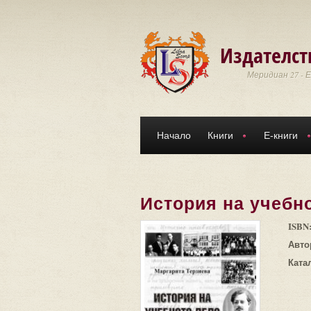
Премини към основното съдържание
Издателст
Меридиан 27 - 
Начало
Книги
Е-книги
История на учебно
ISBN
Авто
Ката