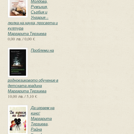
Молдова,
Румъния,
Сърбия и
Унгария –
люлка на наука, просвета и
култура
Маргарита Терзиева
0,00 лв. / 0,00 €
Проблеми на
родноезиковото обучение в
детската градина
Маргарита Терзиева
10,00 лв. / 5,10 €
Да играем на
кино!
Маргарита
Терзиева
,
Райна