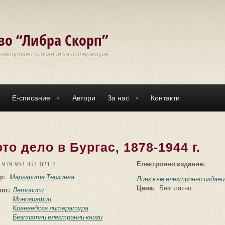
во “Либра Скорп”
Електронно списание за литература
Е-списание
Автори
За нас
Контакти
то дело в Бургас, 1878-1944 г.
:
Електронно издание:
978-954-471-021-7
р:
Маргарита Терзиева
Линк към електронно издани
Цена:
Безплатно
лог:
Летописи
Монографии
Краеведска литература
Безплатни електронни книги