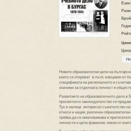
Език
Разм
Брой
Годи
Рейт
Цена
Цена
Новите образователни цели на българско
които се откриват в пътя, извървян от 
спецификата на регионалното и съчетав
значими за отделната личност и общест
Развитието на образователното дело в Б
просветното законодателство се предав
Тук е налице интересно съжителство на 
етноси и нации, различен образователен 
трябва да се омаловажава и притегателн
личности и цели фамилии, някои от които