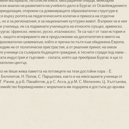
хивни материали, летописни книги, биографични очерци, мемоарни
ески анализ на развитието на учебното дело в Бургас от Освобождението
периодизация, откроени са доминиращите образователни структури в
се върху ролята на педагогическите колегии и приноса на отделни
, но и за регионалния, и за националния културен живот. Въпреки че в нея
е училища, не са подминати училищата на етносите (гръцко, арменско,
ргас (френско, немско, руско, италианско). Те са част от тази история и
х, защото игнорирането им в продължение на десетилетия в името на
разователен шовинизъм, който е пречка по пътя към обединена Европа.
водим не от политически пристрастия, а от реалния принос на онези
те ученици са съзирали бъдещите граждани, в тесните сгради под наем –
та индустрия и търговия – силата, която ще преобрази Бургас и ще го
вателен център.
ко не беше жива паметта на потомците на тези достойни хора – Е.
. Белопитов, Н. Попов, С. Парцалева, както и на някогашните ученици от
Т. Рачев, д-р Б. Панайотов, д-р С. Асса, д-р М. С. Мелконян, Ц. Хълтъкова,
 семейство Керемидчиеви с моралната им подкрепа и достъпа до архива