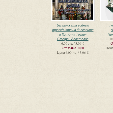
Балканската война и
Гл
трагедията на българите
А
в Източна Тракия
Ник
Стефан Апостолов
0,
6,00 лв. / 3,06 €
О
Отстъпка:
0,00
Цен
Цена
6,00 лв. / 3,06 €