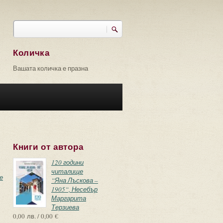
Търси
Форма за търсене
Количка
Вашата количка е празна
Книги от автора
120 години
читалище
е
“Яна Лъскова –
1905“, Несебър
Маргарита
Терзиева
0,00 лв. / 0,00 €