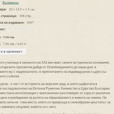
:
Български
ери:
20 × 14.5 × 1.5 cm
 страници:
208 стр.
на на издаване:
2007
инг:
:
7,90 лв.
:
7,90 лв. / 4,03 €
то училище в началото на XXI век имат своите исторически основания,
българските просветни дейци от Освобождението до наши дни; в
ането му с националното; в преплитането на индивидуални съдби със
вото събития.
ургас е част от историята на морския град, в която щафетата в
а последователно на Източна Румелия, Княжество и Царство България.
местната интелигенция с многоезичен конгломерат от хора от различни
ценз и разбирания за ролята на образованието в живота на човека. Не
ата сила на това място, което се превръща в своеобразен кръстопът за
 завинаги свързват живота си с него.