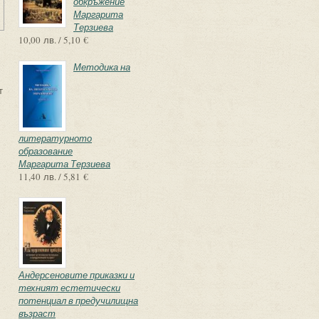
обкръжение
Маргарита
Терзиева
10,00 лв. / 5,10 €
Методика на
т
литературното
образование
Маргарита Терзиева
11,40 лв. / 5,81 €
Андерсеновите приказки и
техният естетически
потенциал в предучилищна
възраст