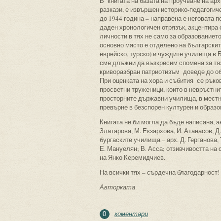
В книгата на базата на проучване на ар
разкази, е извършен историко-педагогич
до 1944 година – направена е неговата 
даден хронологичен отрязък, акцентира 
личности в тях не само за образованието
основно място е отделено на българскит
еврейско, турско) и чуждите училища в Бу
сме длъжни да възкресим спомена за тя
криворазбран патриотизъм доведе до об
При оценката на хора и събития се ръко
просветни труженици, които в невръстни
просторните държавни училища, в местна
превърне в безспорен културен и образо
Книгата не би могла да бъде написана, а
Златарова, М. Екзархова, И. Атанасов, Д
бургаските училища – арх. Д. Герганова, 
Е. Мануелян; В. Асса; отзивчивостта на
на Янко Керемидчиев.
На всички тях – сърдечна благодарност!
Авторката
коментари
0