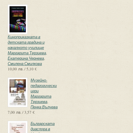
Киноприказката в
детската градина и
началното училище
Маргарита Терзиева
,
Екатерина Чернева
,
Смилена Смилкова
10,00 лв. / 5,10 €
Музейно-
педагогически
игри
Маргарита
Терзиева
,
Пенка Вълчева
7,00 лв. / 3,57 €
Българската
диаспора в