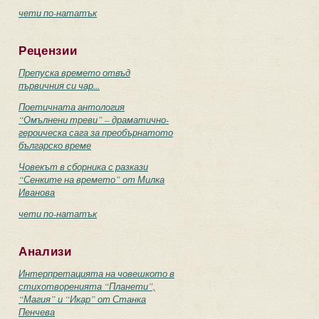
чети по-нататък
Рецензии
Препуска времето отвъд
първичния си чар...
Поетичната антология
“Омълнени треви” – драматично-
героическа сага за преобърнатото
българско време
Човекът в сборника с разкази
“Сенките на времето” от Милка
Иванова
чети по-нататък
Анализи
Интерпретацията на човешкото в
стихотворенията “Планети”,
“Магия” и “Икар” от Станка
Пенчева