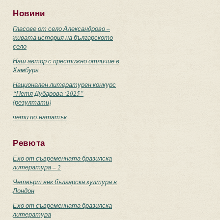
Новини
Гласове от село Александрово –
живата история на българското
село
Наш автор с престижно отличие в
Хамбург
Национален литературен конкурс
“Петя Дубарова ‘2025”
(резултати)
чети по-нататък
Ревюта
Ехо от съвременната бразилска
литература – 2
Четвърт век българска култура в
Лондон
Ехо от съвременната бразилска
литература