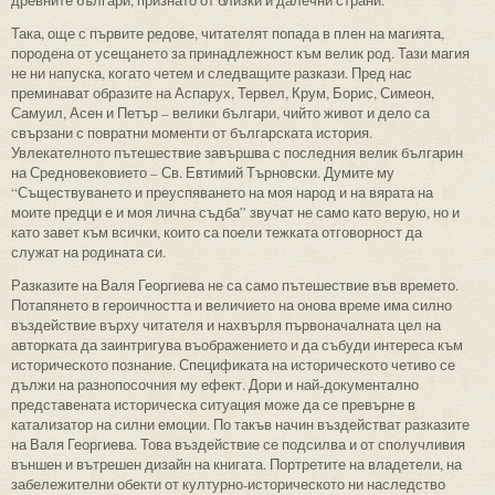
Така, още с първите редове, читателят попада в плен на магията,
породена от усещането за принадлежност към велик род. Тази магия
не ни напуска, когато четем и следващите разкази. Пред нас
преминават образите на Аспарух, Тервел, Крум, Борис, Симеон,
Самуил, Асен и Петър – велики българи, чийто живот и дело са
свързани с повратни моменти от българската история.
Увлекателното пътешествие завършва с последния велик българин
на Средновековието – Св. Евтимий Търновски. Думите му
“Съществуването и преуспяването на моя народ и на вярата на
моите предци е и моя лична съдба” звучат не само като верую, но и
като завет към всички, които са поели тежката отговорност да
служат на родината си.
Разказите на Валя Георгиева не са само пътешествие във времето.
Потапянето в героичността и величието на онова време има силно
въздействие върху читателя и нахвърля първоначалната цел на
авторката да заинтригува въображението и да събуди интереса към
историческото познание. Спецификата на историческото четиво се
дължи на разнопосочния му ефект. Дори и най-документално
представената историческа ситуация може да се превърне в
катализатор на силни емоции. По такъв начин въздействат разказите
на Валя Георгиева. Това въздействие се подсилва и от сполучливия
външен и вътрешен дизайн на книгата. Портретите на владетели, на
забележителни обекти от културно-историческото ни наследство