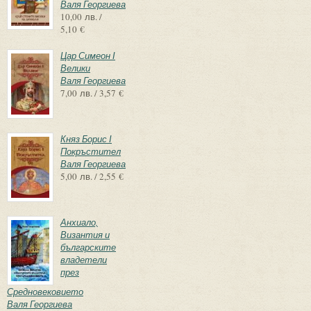
Валя Георгиева
10,00 лв. /
5,10 €
Цар Симеон І
Велики
Валя Георгиева
7,00 лв. / 3,57 €
Княз Борис І
Покръстител
Валя Георгиева
5,00 лв. / 2,55 €
Анхиало,
Византия и
българските
владетели
през
Средновековието
Валя Георгиева