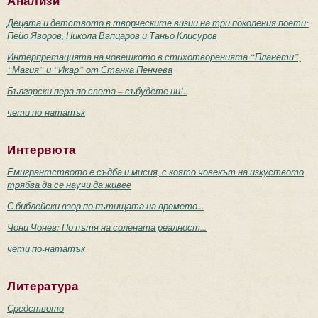
Анализи
Децата и детството в творческите визии на три поколения поети:
Пейо Яворов, Никола Вапцаров и Таньо Клисуров
Интерпретацията на човешкото в стихотворенията “Планети”,
“Магия” и “Икар” от Станка Пенчева
Български пера по света – събудете ни!..
чети по-нататък
Интервюта
Емигрантството е съдба и мисия, с която човекът на изкуството
трябва да се научи да живее
С библейски взор по пътищата на времето...
Чони Чонев: По пътя на солената реалност...
чети по-нататък
Литература
Средството