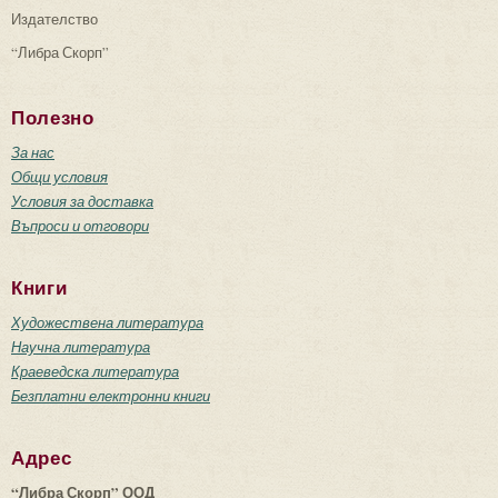
Издателство
“Либра Скорп”
Полезно
За нас
Общи условия
Условия за доставка
Въпроси и отговори
Книги
Художествена литература
Научна литература
Краеведска литература
Безплатни електронни книги
Адрес
“Либра Скорп” ООД