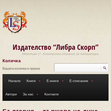
Премини към основното съдържание
Издателство “Либра Скорп”
Меридиан 27 - Електронно списание за литература
Количка
Търси
Форма за търсене
Вашата количка е празна
Начало
Книги
Е-книги
Е-списание
Автори
За нас
Контакти