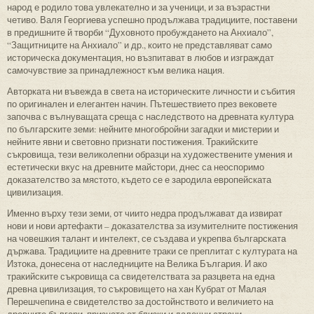
народ е родило това увлекателно и за ученици, и за възрастни
четиво. Валя Георгиева успешно продължава традициите, поставени
в предишните й творби “Духовното пробуждането на Анхиало”,
“Защитниците на Анхиало” и др., които не представляват само
историческа документация, но възпитават в любов и изграждат
самочувствие за принадлежност към велика нация.
Авторката ни въвежда в света на историческите личности и събития
по оригинален и елегантен начин. Пътешествието през вековете
започва с вълнуващата среща с наследството на древната култура
по българските земи: нейните многобройни загадки и мистерии и
нейните явни и световно признати постижения. Тракийските
съкровища, тези великолепни образци на художествените умения и
естетически вкус на древните майстори, днес са неоспоримо
доказателство за мястото, където се е зародила европейската
цивилизация.
Именно върху тези земи, от чиито недра продължават да извират
нови и нови артефакти – доказателства за изумителните постижения
на човешкия талант и интелект, се създава и укрепва българската
държава. Традициите на древните траки се преплитат с културата на
Изтока, донесена от наследниците на Велика България. И ако
тракийските съкровища са свидетелствата за разцвета на една
древна цивилизация, то съкровището на хан Кубрат от Малая
Перешчепина е свидетелство за достойнството и величието на
древните българи, признато от близки и далечни страни.