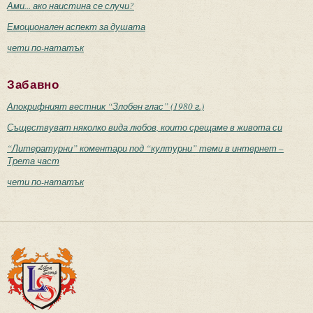
Ами... ако наистина се случи?
Емоционален аспект за душата
чети по-нататък
Забавно
Апокрифният вестник “Злобен глас” (1980 г.)
Съществуват няколко вида любов, които срещаме в живота си
“Литературни” коментари под “културни” теми в интернет –
Трета част
чети по-нататък