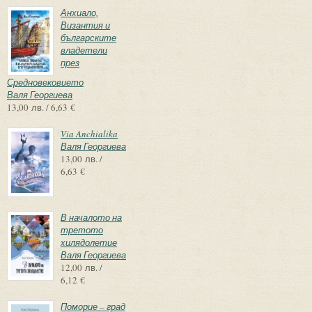
Анхиало,
Византия и
българските
владетели
през
Средновековието
Валя Георгиева
13,00 лв. / 6,63 €
Via Anchialika
Валя Георгиева
13,00 лв. /
6,63 €
В началото на
третото
хилядолетие
Валя Георгиева
12,00 лв. /
6,12 €
Поморие – град