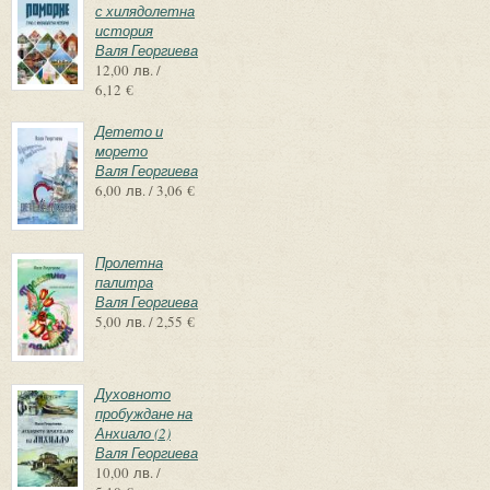
с хилядолетна
история
Валя Георгиева
12,00 лв. /
6,12 €
Детето и
морето
Валя Георгиева
6,00 лв. / 3,06 €
Пролетна
палитра
Валя Георгиева
5,00 лв. / 2,55 €
Духовното
пробуждане на
Анхиало (2)
Валя Георгиева
10,00 лв. /