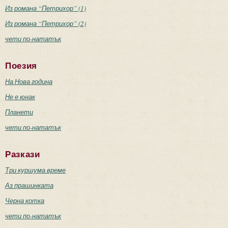
Из романа “Петрихор” (1)
Из романа “Петрихор” (2)
чети по-нататък
Поезия
На Нова година
Не е юнак
Планети
чети по-нататък
Разкази
Три куршума време
Аз прашинката
Черна котка
чети по-нататък