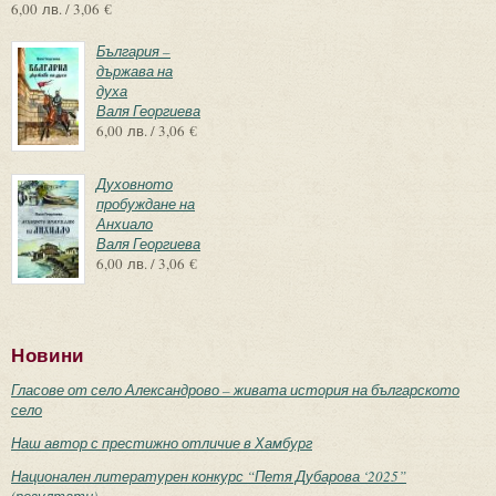
6,00 лв. / 3,06 €
България –
държава на
духа
Валя Георгиева
6,00 лв. / 3,06 €
Духовното
пробуждане на
Анхиало
Валя Георгиева
6,00 лв. / 3,06 €
Новини
Гласове от село Александрово – живата история на българското
село
Наш автор с престижно отличие в Хамбург
Национален литературен конкурс “Петя Дубарова ‘2025”
(резултати)