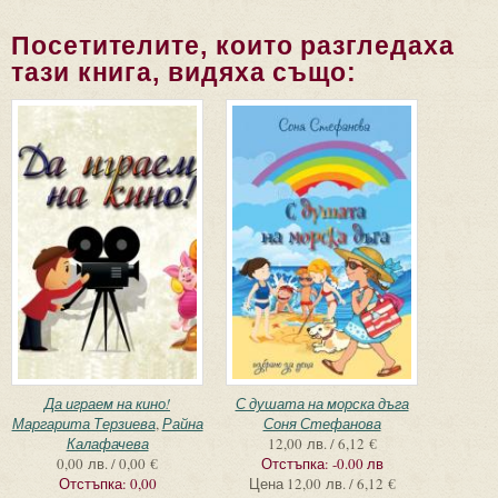
Посетителите, които разгледаха
тази книга, видяха също:
Да играем на кино!
С душата на морска дъга
Маргарита Терзиева
,
Райна
Соня Стефанова
Калафачева
12,00 лв. / 6,12 €
0,00 лв. / 0,00 €
Отстъпка:
-0.00 лв
Отстъпка:
0,00
Цена
12,00 лв. / 6,12 €