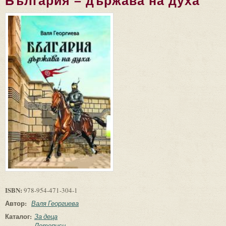
България – държава на духа
ISBN:
978-954-471-304-1
Автор:
Валя Георгиева
Каталог:
За деца
Летописи