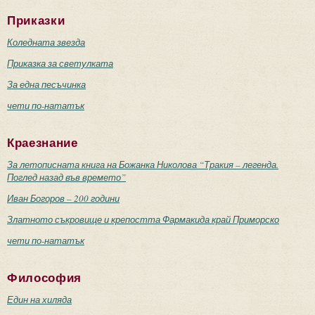
Приказки
Коледната звезда
Приказка за светулката
За една песъчинка
чети по-нататък
Краезнание
За летописната книга на Божанка Николова “Тракия – легенда.
Поглед назад във времето”
Иван Богоров – 200 години
Златното съкровище и крепостта Фармакида край Приморско
чети по-нататък
Философия
Един на хиляда