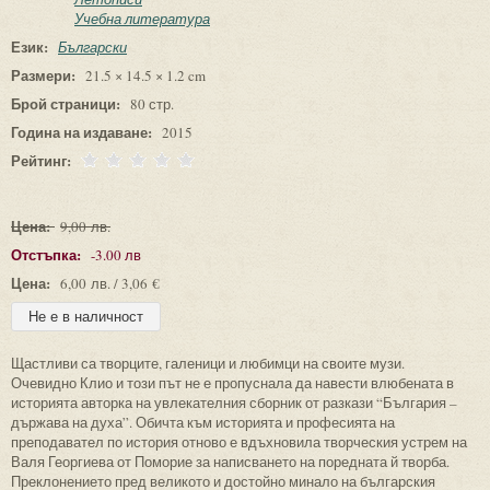
Учебна литература
Език:
Български
Размери:
21.5 × 14.5 × 1.2 cm
Брой страници:
80 стр.
Година на издаване:
2015
Рейтинг:
Цена:
9,00 лв.
Отстъпка:
-3.00 лв
Цена:
6,00 лв. / 3,06 €
Щастливи са творците, галеници и любимци на своите музи.
Очевидно Клио и този път не е пропуснала да навести влюбената в
историята авторка на увлекателния сборник от разкази “България –
държава на духа”. Обичта към историята и професията на
преподавател по история отново е вдъхновила творческия устрем на
Валя Георгиева от Поморие за написването на поредната й творба.
Преклонението пред великото и достойно минало на българския