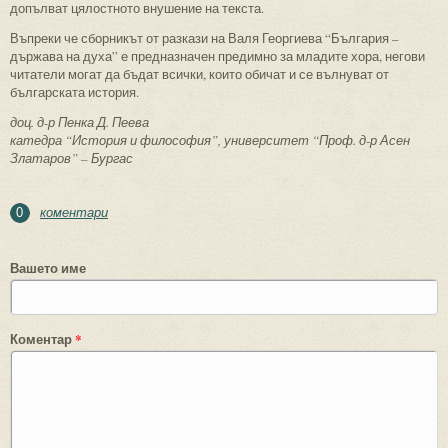
допълват цялостното внушение на текста.
Въпреки че сборникът от разкази на Валя Георгиева “България –
държава на духа” е предназначен предимно за младите хора, негови
читатели могат да бъдат всички, които обичат и се вълнуват от
българската история.
доц. д-р Пенка Д. Пеева
катедра “История и философия”, университет “Проф. д-р Асен
Златаров” – Бургас
коментари
0
Вашето име
Коментар
*