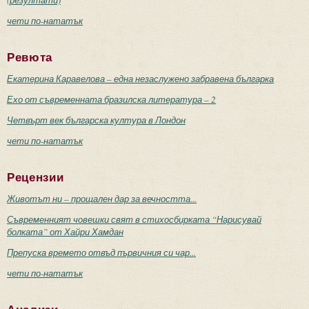
чети по-нататък
Ревюта
Екатерина Каравелова – една незаслужено забравена българка
Ехо от съвременната бразилска литература – 2
Четвърт век българска култура в Лондон
чети по-нататък
Рецензии
Животът ни – прощален дар за вечността...
Съвременният човешки свят в стихосбирката “Нарисувай
болката” от Хайри Хамдан
Препуска времето отвъд първичния си чар...
чети по-нататък