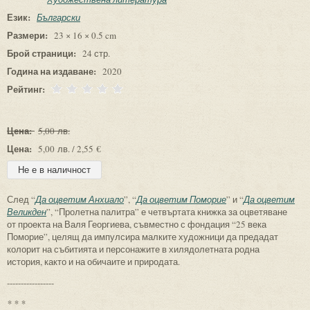
Език:
Български
Размери:
23 × 16 × 0.5 cm
Брой страници:
24 стр.
Година на издаване:
2020
Рейтинг:
Цена:
5,00 лв.
Цена:
5,00 лв. / 2,55 €
След “
Да оцветим Анхиало
”, “
Да оцветим Поморие
” и “
Да оцветим
Великден
”, “Пролетна палитра” е четвъртата книжка за оцветяване
от проекта на Валя Георгиева, съвместно с фондация “25 века
Поморие”, целящ да импулсира малките художници да предадат
колорит на събитията и персонажите в хилядолетната родна
история, както и на обичаите и природата.
-----------------
* * *