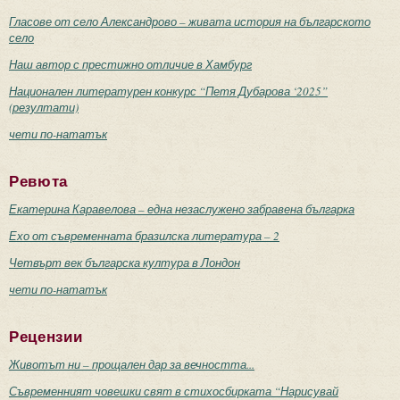
Гласове от село Александрово – живата история на българското
село
Наш автор с престижно отличие в Хамбург
Национален литературен конкурс “Петя Дубарова ‘2025”
(резултати)
чети по-нататък
Ревюта
Екатерина Каравелова – една незаслужено забравена българка
Ехо от съвременната бразилска литература – 2
Четвърт век българска култура в Лондон
чети по-нататък
Рецензии
Животът ни – прощален дар за вечността...
Съвременният човешки свят в стихосбирката “Нарисувай