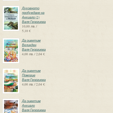
Духовното
пробуждане на
Анхиало (2)
Валя Георгиева
10,00 лв. /
5,10 €
Да оцветим
Великден
Валя Георгиева
4,00 лв. / 2,04 €
Да оцветим
Поморие
Валя Георгиева
4,00 лв. / 2,04 €
Да оцветим
Анхиало
Валя Георгиева