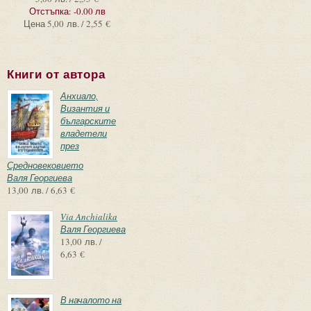
Отстъпка:
-0.00 лв
Цена
5,00 лв. / 2,55 €
Книги от автора
Анхиало,
Византия и
българските
владетели
през
Средновековието
Валя Георгиева
13,00 лв. / 6,63 €
Via Anchialika
Валя Георгиева
13,00 лв. /
6,63 €
В началото на