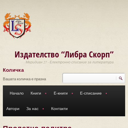
Премини към основното съдържание
Издателство “Либра Скорп”
Меридиан 27 - Електронно списание за литература
Количка
Търси
Форма за търсене
Вашата количка е празна
Начало
Книги
Е-книги
Е-списание
Автори
За нас
Контакти