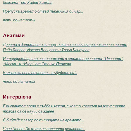
болката” от Хайри Хамдан
Препуска времето отвъд първичния си чар...
чети по-нататък
Анализи
Децата и детството в творческите визии на три поколения поети:
Пейо Яворов, Никола Вапцаров и Таньо Клисуров
Интерпретацията на човешкото в стихотворенията “Планети”,
“Магия” и “Икар” от Станка Пенчева
Български пера по света – събудете ни!..
чети по-нататък
Интервюта
Емигрантството е съдба и мисия, с която човекът на изкуството
трябва да се научи да живее
С библейски взор по пътищата на времето...
Чони Чонев: По пътя на солената реалност...