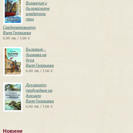
Византия и
българските
владетели
през
Средновековието
Валя Георгиева
6,00 лв. / 3,06 €
България –
държава на
духа
Валя Георгиева
6,00 лв. / 3,06 €
Духовното
пробуждане на
Анхиало
Валя Георгиева
6,00 лв. / 3,06 €
Новини