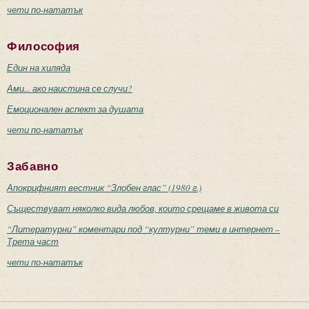
чети по-нататък
Философия
Един на хиляда
Ами... ако наистина се случи?
Емоционален аспект за душата
чети по-нататък
Забавно
Апокрифният вестник “Злобен глас” (1980 г.)
Съществуват няколко вида любов, които срещаме в живота си
“Литературни” коментари под “културни” теми в интернет –
Трета част
чети по-нататък