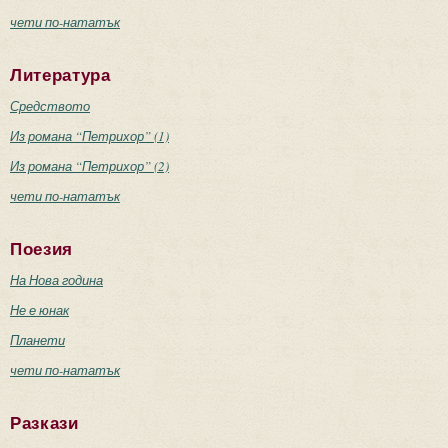
чети по-нататък
Литература
Средството
Из романа “Петрихор” (1)
Из романа “Петрихор” (2)
чети по-нататък
Поезия
На Нова година
Не е юнак
Планети
чети по-нататък
Разкази