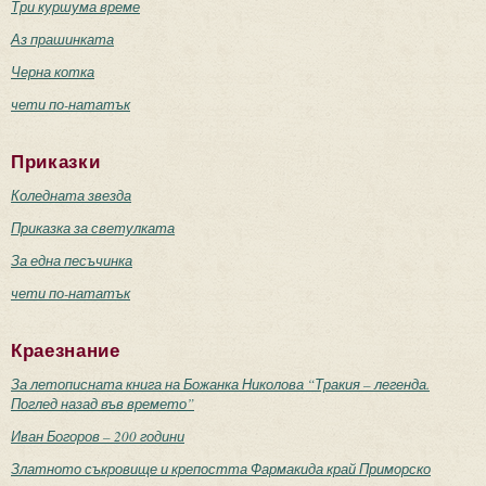
Три куршума време
Аз прашинката
Черна котка
чети по-нататък
Приказки
Коледната звезда
Приказка за светулката
За една песъчинка
чети по-нататък
Краезнание
За летописната книга на Божанка Николова “Тракия – легенда.
Поглед назад във времето”
Иван Богоров – 200 години
Златното съкровище и крепостта Фармакида край Приморско