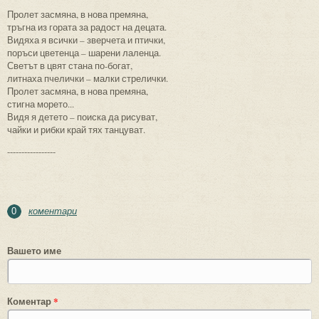
Пролет засмяна, в нова премяна,
тръгна из гората за радост на децата.
Видяха я всички – зверчета и птички,
поръси цветенца – шарени лаленца.
Светът в цвят стана по-богат,
литнаха пчелички – малки стрелички.
Пролет засмяна, в нова премяна,
стигна морето...
Видя я детето – поиска да рисуват,
чайки и рибки край тях танцуват.
-----------------
коментари
0
Вашето име
Коментар
*