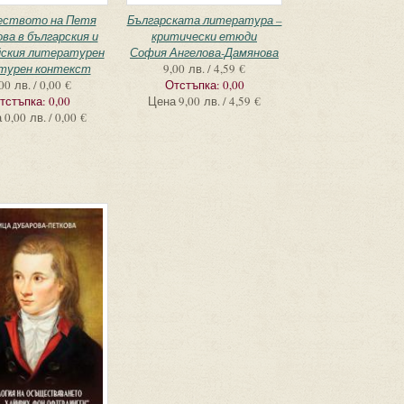
еството на Петя
Българската литература –
ва в българския и
критически етюди
йския литературен
София Ангелова-Дамянова
лтурен контекст
9,00 лв. / 4,59 €
00 лв. / 0,00 €
Отстъпка:
0,00
тстъпка:
0,00
Цена
9,00 лв. / 4,59 €
а
0,00 лв. / 0,00 €