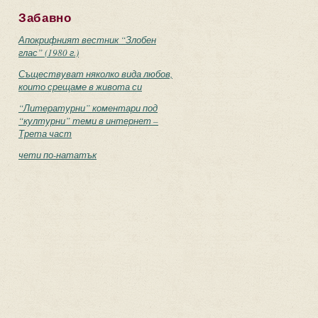
Забавно
Апокрифният вестник “Злобен
глас” (1980 г.)
Съществуват няколко вида любов,
които срещаме в живота си
“Литературни” коментари под
“културни” теми в интернет –
Трета част
чети по-нататък