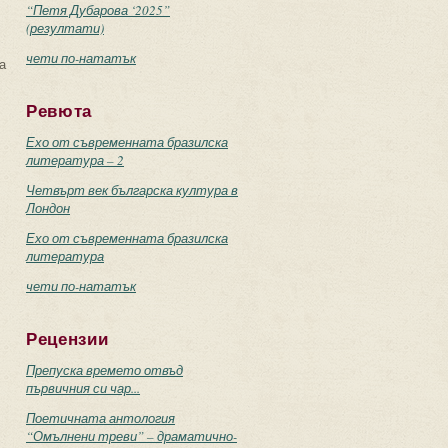
“Петя Дубарова ‘2025”
(резултати)
чети по-нататък
а
Ревюта
Ехо от съвременната бразилска
литература – 2
Четвърт век българска култура в
Лондон
Ехо от съвременната бразилска
литература
чети по-нататък
Рецензии
Препуска времето отвъд
първичния си чар...
Поетичната антология
“Омълнени треви” – драматично-