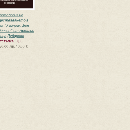
оетология на
ествяването в
на “Хайнрих фон
инген” от Новалис
ица Дубарова
тстъпка:
0,00
а
0,00 лв. / 0,00 €