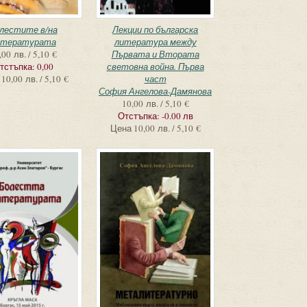
лестите в/на
Лекции по българска
итературата
литература между
,00 лв. / 5,10 €
Първата и Втората
тстъпка:
0,00
световна война. Първа
10,00 лв. / 5,10 €
част
София Ангелова-Дамянова
10,00 лв. / 5,10 €
Отстъпка:
-0.00 лв
Цена
10,00 лв. / 5,10 €