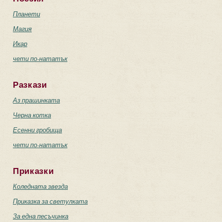
Планети
Магия
Икар
чети по-нататък
Разкази
Аз прашинката
Черна котка
Есенни гробища
чети по-нататък
Приказки
Коледната звезда
Приказка за светулката
За една песъчинка