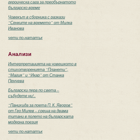
героическа сага за преобърнатото
българско време
Човекът в сборника с разкази
“Сенките на времето” от Милка
Иванова
чети по-нататък
Анализи
Интерпретацията на човешкото в
стихотворенията “Планети”,
“Магия” и “Икар” от Станка
Пенчева
Български пера по света –
събудете ни!..
“Панихида за поета П. К. Яворов”
от Гео Милев – среща на двама
титани в полето на българската
модерна поезия
чети по-нататък