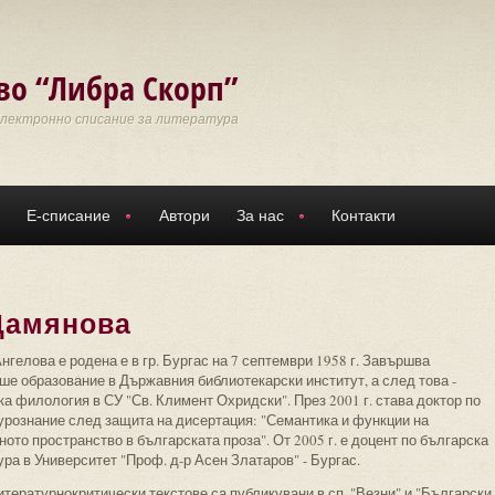
во “Либра Скорп”
Електронно списание за литература
Е-списание
Автори
За нас
Контакти
Дамянова
гелова е родена е в гр. Бургас на 7 септември 1958 г. Завършва
ше образование в Държавния библиотекарски институт, а след това -
а филология в СУ "Св. Климент Охридски". През 2001 г. става доктор по
урознание след защита на дисертация: "Семантика и функции на
ото пространство в българската проза". От 2005 г. е доцент по българска
ра в Университет "Проф. д-р Асен Златаров" - Бургас.
тературнокритически текстове са публикувани в сп. "Везни" и "Български