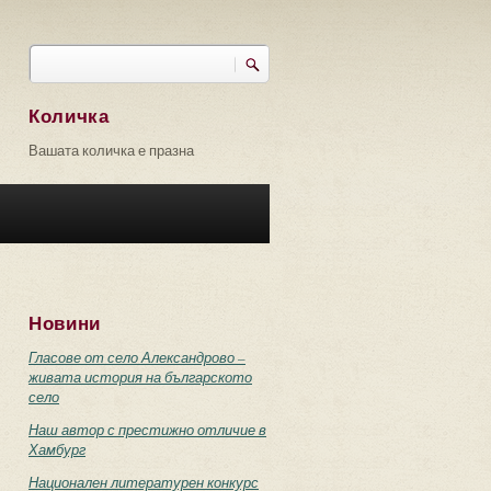
Търси
Форма за търсене
Количка
Вашата количка е празна
Новини
Гласове от село Александрово –
живата история на българското
село
Наш автор с престижно отличие в
Хамбург
Национален литературен конкурс