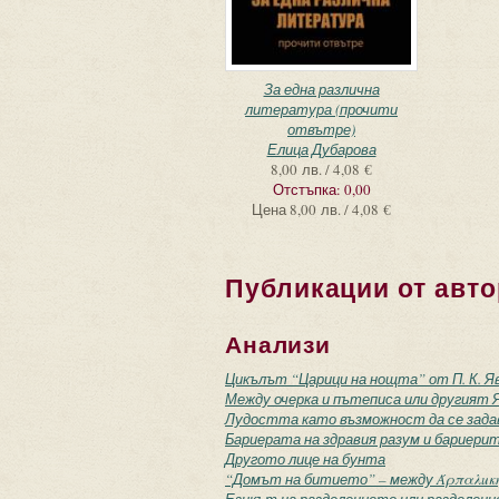
За една различна
литература (прочити
отвътре)
Елица Дубарова
8,00 лв. / 4,08 €
Отстъпка:
0,00
Цена
8,00 лв. / 4,08 €
Публикации от авто
Анализи
Цикълът “Царици на нощта” от П. К. Я
Между очерка и пътеписа или другият 
Лудостта като възможност да се зада
Бариерата на здравия разум и бариери
Другото лице на бунта
“Домът на битието” – между Άρπαλuκη и