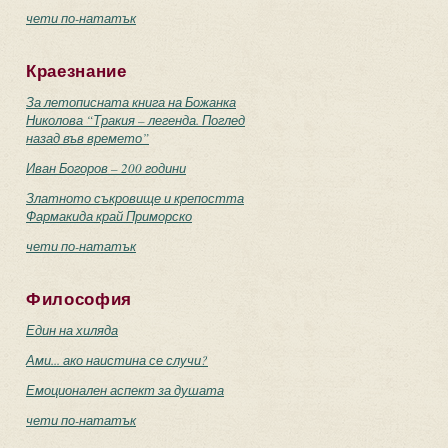
чети по-нататък
Краезнание
За летописната книга на Божанка
Николова “Тракия – легенда. Поглед
назад във времето”
Иван Богоров – 200 години
Златното съкровище и крепостта
Фармакида край Приморско
чети по-нататък
Философия
Един на хиляда
Ами... ако наистина се случи?
Емоционален аспект за душата
чети по-нататък