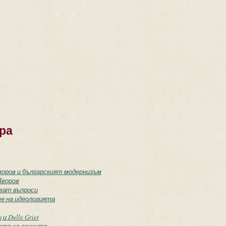
ра
воров и българският модернизъм
Яворов
ват въпроси
те на идеологията
 Dulle Griet