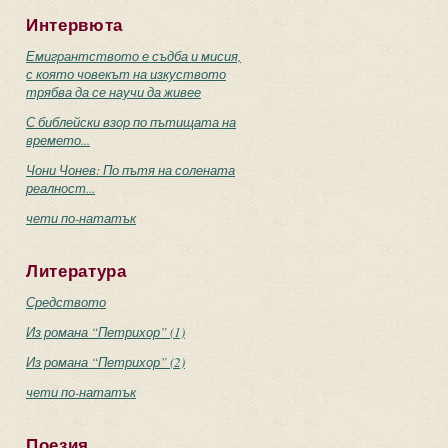
Интервюта
Емигрантството е съдба и мисия,
с която човекът на изкуството
трябва да се научи да живее
С библейски взор по пътищата на
времето...
Чони Чонев: По пътя на солената
реалност...
чети по-нататък
Литература
Средството
Из романа “Петрихор” (1)
Из романа “Петрихор” (2)
чети по-нататък
Поезия