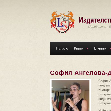
Премини към основното съдържание
Издателст
Меридиан 27 - 
Начало
Книги
Е-книги
София Ангелова-
София Ан
полувис
българск
литерат
воденичн
литерату
Нейни ли