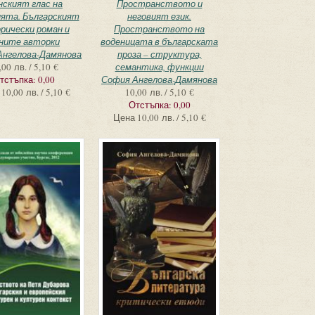
ският глас на
Пространството и
ята. Българският
неговият език.
рически роман и
Пространството на
ните авторки
воденицата в българската
Ангелова-Дамянова
проза – структура,
,00 лв. / 5,10 €
семантика, функции
тстъпка:
0,00
София Ангелова-Дамянова
10,00 лв. / 5,10 €
10,00 лв. / 5,10 €
Отстъпка:
0,00
Цена
10,00 лв. / 5,10 €