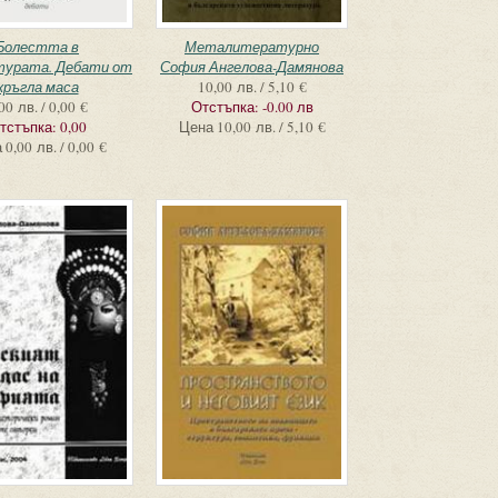
Болестта в
Металитературно
турата. Дебати от
София Ангелова-Дамянова
кръгла маса
10,00 лв. / 5,10 €
00 лв. / 0,00 €
Отстъпка:
-0.00 лв
тстъпка:
0,00
Цена
10,00 лв. / 5,10 €
а
0,00 лв. / 0,00 €