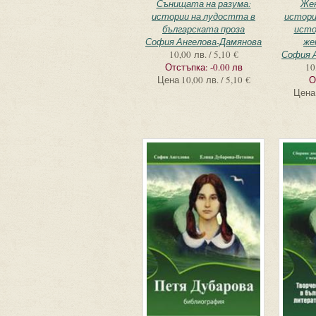
Сънищата на разума:
Жен
истории на лудостта в
истори
българската проза
исто
София Ангелова-Дамянова
же
10,00 лв. / 5,10 €
София 
Отстъпка:
-0.00 лв
10
Цена
10,00 лв. / 5,10 €
О
Цена