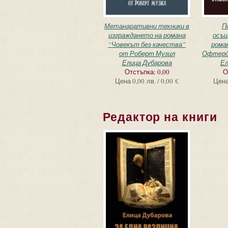
Метанаративни техники в
П
изграждането на романа
осъщ
“Човекът без качества”
рома
от Роберт Музил
Офтерд
Елица Дубарова
Ел
Отстъпка:
0,00
О
Цена
0,00 лв. / 0,00 €
Цен
Редактор на книги