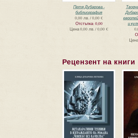
Петя Дубарова -
Творч
библиография
Дубаро
0,00 лв. / 0,00 €
европе
Отстъпка:
0,00
и ку
Цена
0,00 лв. / 0,00 €
0,
О
Цен
Рецензент на книги