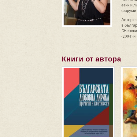
език и л
форуми 
Автор е 
в българ
"Женски
(2004) и
Книги от автора