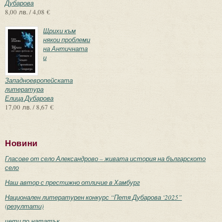
Дубарова
8,00 лв. / 4,08 €
Щрихи към
някои проблеми
на Античната
и
Западноевропейската
литература
Елица Дубарова
17,00 лв. / 8,67 €
Новини
Гласове от село Александрово – живата история на българското
село
Наш автор с престижно отличие в Хамбург
Национален литературен конкурс “Петя Дубарова ‘2025”
(резултати)
чети по-нататък