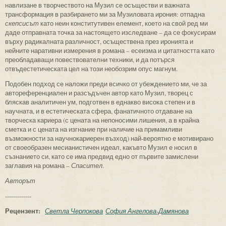
навлизане в творчеството на Музил се осъществи и важната
трансформация в разбирането ми за Музиловата ирония: отпадна
скепсисът
като неин конститутивен елемент, което на свой ред ми
даде отправната точка за настоящето изследване – да се фокусирам
върху радикалната различност, осъществена през иронията и
нейните наративни измерения в романа – есеизма и цитатността като
преобладаващи повествователни техники, и да потърся
отвъдестетическата цел на този необозрим опус магнум.
Подобен подход се наложи преди всичко от убеждението ми, че за
автореференциален и разсъдъчен автор като Музил, творец с
бляскав аналитичен ум, подготвен в еднакво висока степен и в
научната, и в естетическата сфера, фанатичното отдаване на
творческа кариера (с цената на непоносими лишения, а в крайна
сметка и с цената на изгнание при наличие на примамливи
възможности за научнокариерен възход) най-вероятно е мотивирано
от своеобразен месианистичен идеал, какъвто Музил е носил в
съзнанието си, като се има предвид едно от първите замислени
заглавия на романа –
Спасител
.
Авторът
-------------
Рецензент:
Светла Черпокова
София Ангелова-Дамянова