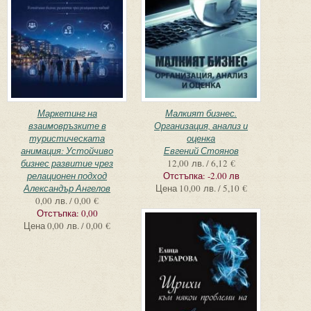
Маркетинг на
Малкият бизнес.
взаимовръзките в
Организация, анализ и
туристическата
оценка
анимация: Устойчиво
Евгений Стоянов
бизнес развитие чрез
12,00 лв. / 6,12 €
релационен подход
Отстъпка:
-2.00 лв
Александър Ангелов
Цена
10,00 лв. / 5,10 €
0,00 лв. / 0,00 €
Отстъпка:
0,00
Цена
0,00 лв. / 0,00 €