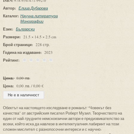
ISBN:
978-954-471-992-0
Автор:
Елица Дубарова
Каталог:
Научна литература
Монографии
Език:
Български
Размери:
21.5 × 14.5 × 2.5 cm
Брой страници:
228 стр.
Година на издаване:
2023
Рейтинг:
Цена:
0,00 лв.
Цена:
0,00 лв. / 0,00 €
Обектът на настоящето изследване е романът “Човекът без
качества” от австрийския писател Роберт Музил. Творчеството на
един от най-трудните немскоезични автори е предизвикателство за
всеки, който иска да навлезе в интелектуалния лабиринт на този
сложен мислител с разнопосочни интереси и с научно-