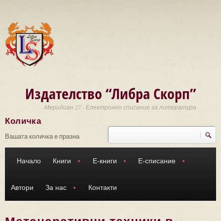
Премини към основното съдържание
Издателство “Либра Скорп”
Меридиан 27 - Електронно списание за литература
Количка
Търси
Форма за търсене
Вашата количка е празна
Начало
Книги
Е-книги
Е-списание
Автори
За нас
Контакти