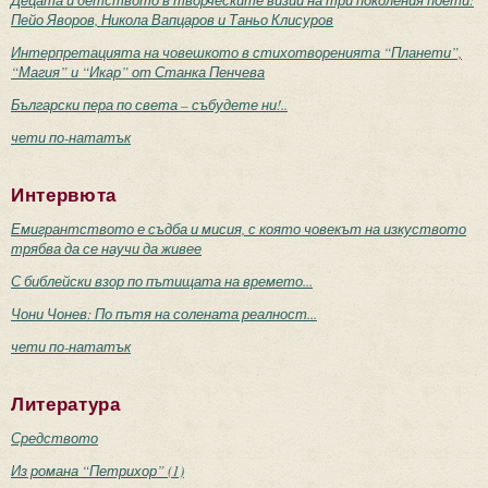
Пейо Яворов, Никола Вапцаров и Таньо Клисуров
Интерпретацията на човешкото в стихотворенията “Планети”,
“Магия” и “Икар” от Станка Пенчева
Български пера по света – събудете ни!..
чети по-нататък
Интервюта
Емигрантството е съдба и мисия, с която човекът на изкуството
трябва да се научи да живее
С библейски взор по пътищата на времето...
Чони Чонев: По пътя на солената реалност...
чети по-нататък
Литература
Средството
Из романа “Петрихор” (1)