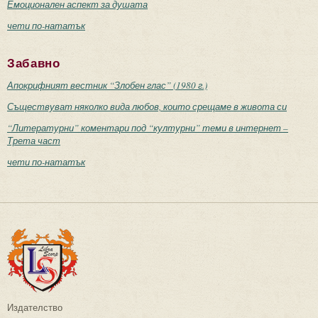
Емоционален аспект за душата
чети по-нататък
Забавно
Апокрифният вестник “Злобен глас” (1980 г.)
Съществуват няколко вида любов, които срещаме в живота си
“Литературни” коментари под “културни” теми в интернет –
Трета част
чети по-нататък
Издателство