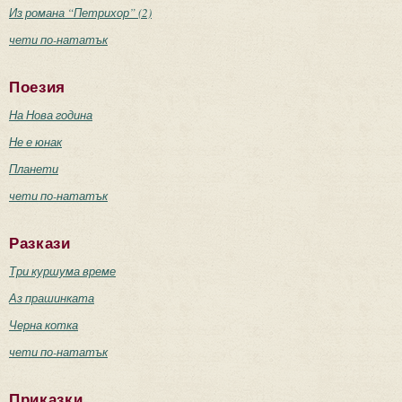
Из романа “Петрихор” (2)
чети по-нататък
Поезия
На Нова година
Не е юнак
Планети
чети по-нататък
Разкази
Три куршума време
Аз прашинката
Черна котка
чети по-нататък
Приказки