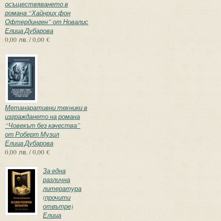
осъществяването в
романа “Хайнрих фон
Офтердинген” от Новалис
Елица Дубарова
0,00 лв. / 0,00 €
Метанаративни техники в
изграждането на романа
“Човекът без качества”
от Роберт Музил
Елица Дубарова
0,00 лв. / 0,00 €
За една
различна
литература
(прочити
отвътре)
Елица