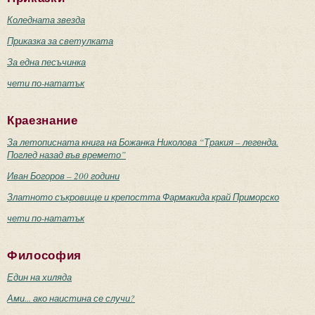
Коледната звезда
Приказка за светулката
За една песъчинка
чети по-нататък
Краезнание
За летописната книга на Божанка Николова “Тракия – легенда.
Поглед назад във времето”
Иван Богоров – 200 години
Златното съкровище и крепостта Фармакида край Приморско
чети по-нататък
Философия
Един на хиляда
Ами... ако наистина се случи?