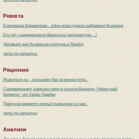
Ревюта
Екатерина Каравелова – една незаслужено забравена българка
Ехо от съвременната бразилска литература – 2
Четвърт век българска култура в Лондон
чети по-нататък
Рецензии
Животът ни – прощален дар за вечността...
Съвременният човешки свят в стихосбирката “Нарисувай
болката” от Хайри Хамдан
Препуска времето отвъд първичния си чар...
чети по-нататък
Анализи
Децата и детството в творческите визии на три поколения поети: