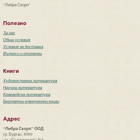
“Либра Скорп”
Полезно
За нас
Общи условия
Условия за доставка
Въпроси и отговори
Книги
Художествена литература
Научна литература
Краеведска литература
Безплатни електронни книги
Адрес
“Либра Скорп” ООД
гр. Бургас, 8000
ул. “Съединение” №5