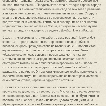
експериментална нагласа към езика и литературата (и въобще към
социалните феномени). Предизвикателство е, от една страна, заради
необозримия в количествено отношение свод от текстове с различна
жанрова ориентация и с различен тематичен ангажимент. От друга
страна е и очакването за сблъсък с претенциозен автор, както ни
подготвят всички устойчиви критически обобщения за сложността,
модерността и гениалността на Музил, а също и за мястото му във
великата триада на модернизма редом с Джойс, Пруст и Кафка.
В хода на многогодишната ми работа върху романа “Човекът без
качества” – представителен за творчеството на австрийския
писател, се формираха два етапа на възприемане: В първия етап
единственото, което изкристализира с ясни очертания, беше
убеждението, че незавършеният роман фрагмент е изцяло
мотивиран от гениално изграден ироничен
скепсис
, в който
епитафните мотиви (иначе многократно пресичани от амбивалентен
комизъм и апоретизъм) градират от своеобразна “жалейка” по
разпадането на Австро-Унгарската империя до крайно неприемане на
съвременната ситуация, което неприемане се проектира в мъглява
ескейпистка утопия, наречена “другото състояние”.
Вторият етап на възприемането ми на романа се разгърна като
проучване на цялостното творчество на Музил и като едновременен
(и повторен) прочит и на “Човекът без качества”, и на “Лутанията на
възпитаника Тьорлес”, както и на почти цялата публицистика на
Музил (речи, есета, глоси). Именно в границите на това всеобхватно