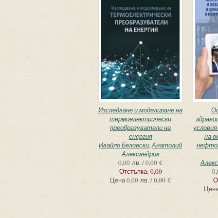
Изследване и моделиране на
Ос
термоелектрически
здраво
преобразуватели на
условия
енергия
на о
Ивайло Беловски
,
Анатолий
нефто
Александров
0,00 лв. / 0,00 €
Алек
Отстъпка:
0,00
0,
Цена
0,00 лв. / 0,00 €
О
Цен