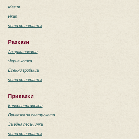
Магия
Икар
чети по-нататък
Разкази
Аз прашинката
Черна котка
Есенни гробища
чети по-нататък
Приказки
Коледната звезда
Приказка за светулката
За една песъчинка
чети по-нататък