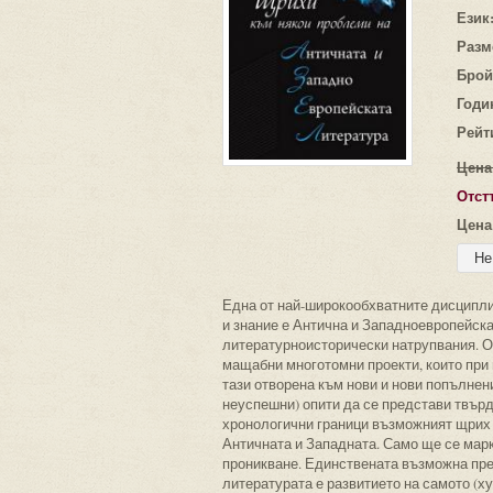
Език
Разм
Брой
Годи
Рейт
Цена
Отст
Цена
Една от най-широкообхватните дисципл
и знание е Антична и Западноевропейска
литературноисторически натрупвания. О
мащабни многотомни проекти, които при 
тази отворена към нови и нови попълнен
неуспешни) опити да се представи твърд
хронологични граници възможният щрих 
Античната и Западната. Само ще се марк
проникване. Единствената възможна прете
литературата е развитието на самото (х