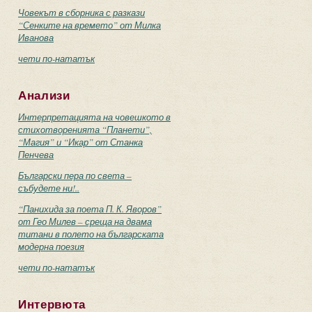
Човекът в сборника с разкази
“Сенките на времето” от Милка
Иванова
чети по-нататък
Анализи
Интерпретацията на човешкото в
стихотворенията “Планети”,
“Магия” и “Икар” от Станка
Пенчева
Български пера по света –
събудете ни!..
“Панихида за поета П. К. Яворов”
от Гео Милев – среща на двама
титани в полето на българската
модерна поезия
чети по-нататък
Интервюта