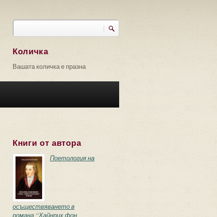
Търси
Форма за търсене
Количка
Вашата количка е празна
Книги от автора
Поетология на
осъществяването в
романа “Хайнрих фон