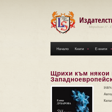
Премини към основното съдържание
Издателст
Меридиан 27 - 
Начало
Книги
Е-книги
Щрихи към някои 
Западноевропейск
ISBN
Авто
Ката