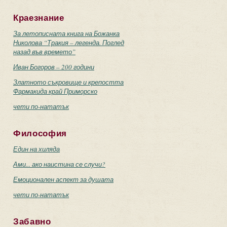
Краезнание
За летописната книга на Божанка
Николова “Тракия – легенда. Поглед
назад във времето”
Иван Богоров – 200 години
Златното съкровище и крепостта
Фармакида край Приморско
чети по-нататък
Философия
Един на хиляда
Ами... ако наистина се случи?
Емоционален аспект за душата
чети по-нататък
Забавно