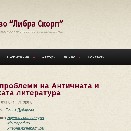
во “Либра Скорп”
Електронно списание за литература
Е-списание
Автори
За нас
Контакти
проблеми на Античната и
ата литература
:
978-954-471-209-9
р:
Елица Дубарова
лог:
Научна литература
Монографии
Учебна литература