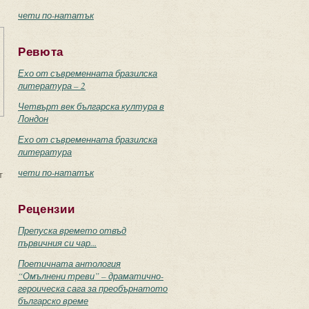
чети по-нататък
Ревюта
Ехо от съвременната бразилска
литература – 2
Четвърт век българска култура в
Лондон
Ехо от съвременната бразилска
литература
чети по-нататък
т
Рецензии
Препуска времето отвъд
първичния си чар...
Поетичната антология
“Омълнени треви” – драматично-
героическа сага за преобърнатото
българско време