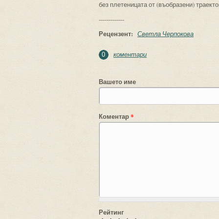
без плетеницата от (въобразени) траект
-------------
Рецензент:
Светла Черпокова
коментари
0
Вашето име
Коментар
*
Рейтинг