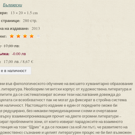
:
Български
ери:
13 × 20 × 1.5 cm
 страници:
280 стр.
на на издаване:
2013
инг:
:
17,00 лв.
ъпка:
-0.00 лв
:
17,00 лв. / 8,67 €
ини във филологическото обучение на висшето хуманитарно образование
 литература. Необозрим гигантски корпус от художествена литература и
питите да се систематизират всички тези наслагвания довежда до
цялата си всеобхватност пак не могат да фиксират в стройна система
ия наличност. Настоящето издание е един от поредните (може би
е редуцирано, без никакви периодизационни схеми и очертавани
върху взаимнопроникващия прочит на двете огромни литератури –
ират проблемните зони, от които извират парадоксите на взаимното
нция на този “Щрих” е да се покаже (за кой ли път), че развитието на
удожествено) съзнание и целият литературен процес не би бил възможен