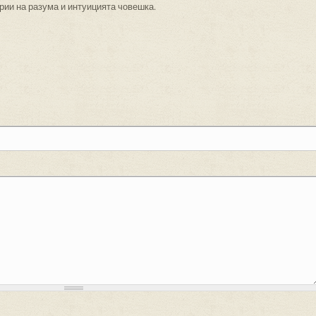
ории на разума и интуицията човешка.