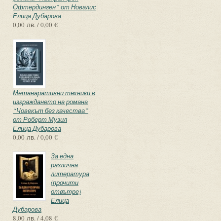
Офтердинген” от Новалис
Елица Дубарова
0,00 лв. / 0,00 €
Метанаративни техники в
изграждането на романа
“Човекът без качества”
от Роберт Музил
Елица Дубарова
0,00 лв. / 0,00 €
За една
различна
литература
(прочити
отвътре)
Елица
Дубарова
8,00 лв. / 4,08 €