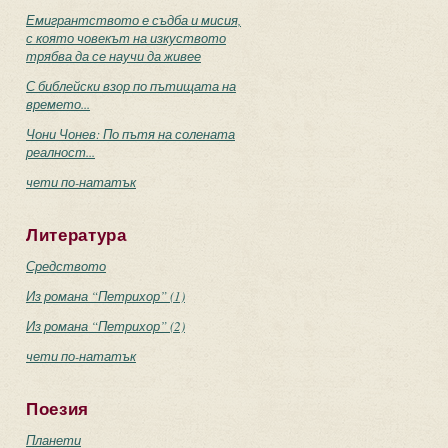
Емигрантството е съдба и мисия,
с която човекът на изкуството
трябва да се научи да живее
С библейски взор по пътищата на
времето...
Чони Чонев: По пътя на солената
реалност...
чети по-нататък
Литература
Средството
Из романа “Петрихор” (1)
Из романа “Петрихор” (2)
чети по-нататък
Поезия
Планети