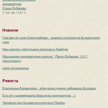
литература
Елица Дубарова
17,00 лв. / 8,67 €
Новини
Гласове от село Александрово – живата история на българското
село
Наш автор с престижно отличие в Хамбург
Национален литературен конкурс “Петя Дубарова ‘2025”
(резултати)
чети по-нататък
Ревюта
Екатерина Каравелова – една незаслужено забравена българка
Ехо от съвременната бразилска литература – 2
Четвърт век българска култура в Лондон