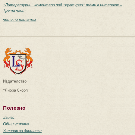
“Литературни” коментари под “културни” теми в интернет –
Трета част
чети по-нататък
Издателство
“Либра Скорп”
Полезно
За нас
Общи условия
Условия за доставка