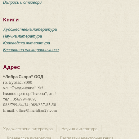
Въпроси и отговори
Книги
Художествена литература
Научна литература
Краеведска литература
Безплатни електронни книги
Адрес
“Либра Скорп” ООД
гр. Бургас, 8000
ул. “Съединение” №5
Бизнес център “Елена”, ет. 4
тел.: 056/994-809;
088/799-64-34; 089/837-85-50
E-mail: office@meridian27.com
Художествена литература
Научна литература
Краеведска литература
Безплатни електронни книги