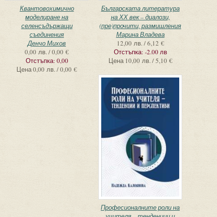
Квантовохимично
Българската литература
моделиране на
на ХХ век – диалози,
селенсъдържащи
(пре)прочити, размишления
съединения
Марина Владева
Денчо Михов
12,00 лв. / 6,12 €
0,00 лв. / 0,00 €
Отстъпка:
-2.00 лв
Отстъпка:
0,00
Цена
10,00 лв. / 5,10 €
Цена
0,00 лв. / 0,00 €
Професионалните роли на
учителя – тенденции и