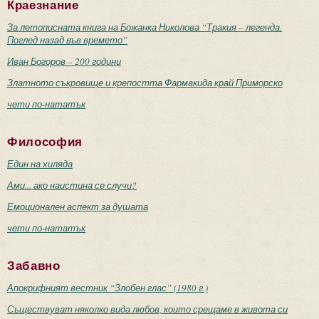
Краезнание
За летописната книга на Божанка Николова “Тракия – легенда.
Поглед назад във времето”
Иван Богоров – 200 години
Златното съкровище и крепостта Фармакида край Приморско
чети по-нататък
Философия
Един на хиляда
Ами... ако наистина се случи?
Емоционален аспект за душата
чети по-нататък
Забавно
Апокрифният вестник “Злобен глас” (1980 г.)
Съществуват няколко вида любов, които срещаме в живота си