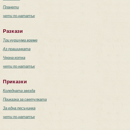
Планети
чети по-нататък
Разкази
Три куршума време
Аз прашинката
Черна котка
чети по-нататък
Приказки
Коледната звезда
Приказка за светулката
За една песъчинка
чети по-нататък