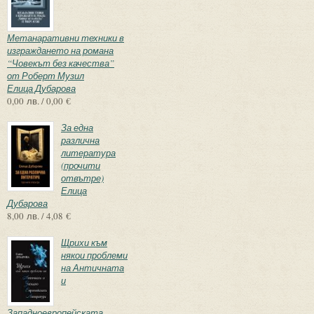
Метанаративни техники в
изграждането на романа
“Човекът без качества”
от Роберт Музил
Елица Дубарова
0,00 лв. / 0,00 €
За една
различна
литература
(прочити
отвътре)
Елица
Дубарова
8,00 лв. / 4,08 €
Щрихи към
някои проблеми
на Античната
и
Западноевропейската