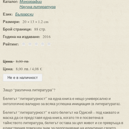
Каталог:
Монографии
Научна литература
Език:
Български
Размери:
20 × 13 × 1.2 cm
Брой страници:
88 стр.
Година на издаване:
2016
Рейтинг:
Цена:
8,00 лв.
Цена:
8,00 лв. / 4,08 €
Защо “различна литература”?
Белегът “литературност” на една книга е нещо универсално и
онтологично валидно за всяка успешна инициация (в литературата).
Белегът “литературност” е като белегът на Одисей – под каквато и
маска да се представя една книга, когато тя е посветена в
тайнството литература, белегът остава за цял живот и се превръща в
единствения помощен знак за разпознаване на идентично своето.