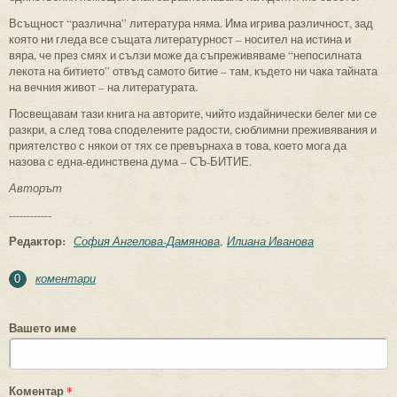
Всъщност “различна” литература няма. Има игрива различност, зад
която ни гледа все същата литературност – носител на истина и
вяра, че през смях и сълзи може да съпреживяваме “непосилната
лекота на битието” отвъд самото битие – там, където ни чака тайната
на вечния живот – на литературата.
Посвещавам тази книга на авторите, чийто издайнически белег ми се
разкри, а след това споделените радости, сюблимни преживявания и
приятелство с някои от тях се превърнаха в това, което мога да
назова с една-единствена дума – СЪ-БИТИЕ.
Авторът
------------
Редактор:
София Ангелова-Дамянова
Илиана Иванова
коментари
0
Вашето име
Коментар
*