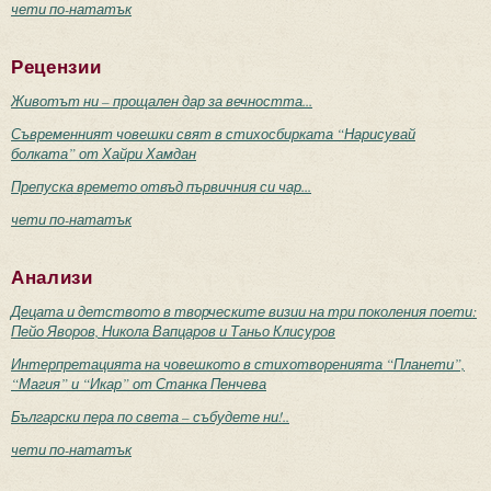
чети по-нататък
Рецензии
Животът ни – прощален дар за вечността...
Съвременният човешки свят в стихосбирката “Нарисувай
болката” от Хайри Хамдан
Препуска времето отвъд първичния си чар...
чети по-нататък
Анализи
Децата и детството в творческите визии на три поколения поети:
Пейо Яворов, Никола Вапцаров и Таньо Клисуров
Интерпретацията на човешкото в стихотворенията “Планети”,
“Магия” и “Икар” от Станка Пенчева
Български пера по света – събудете ни!..
чети по-нататък