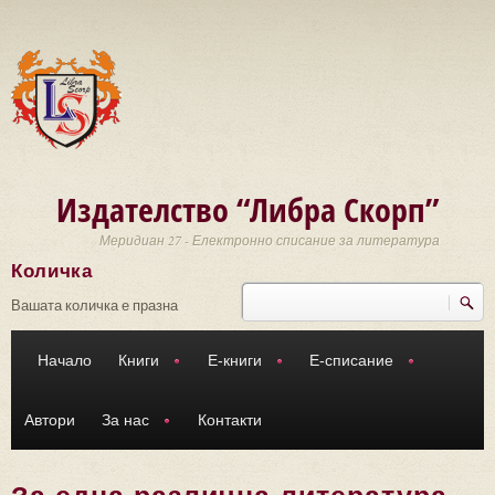
Премини към основното съдържание
Издателство “Либра Скорп”
Меридиан 27 - Електронно списание за литература
Количка
Търси
Форма за търсене
Вашата количка е празна
Начало
Книги
Е-книги
Е-списание
Автори
За нас
Контакти