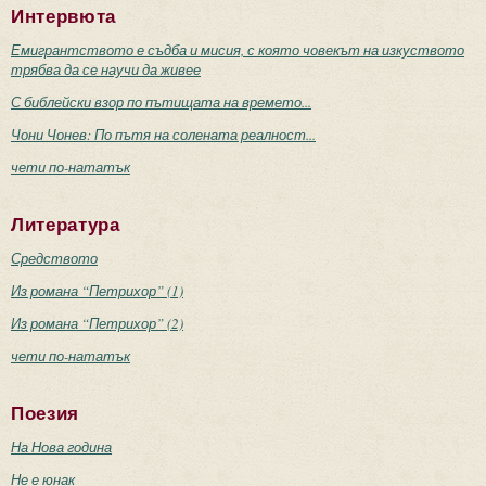
Интервюта
Емигрантството е съдба и мисия, с която човекът на изкуството
трябва да се научи да живее
С библейски взор по пътищата на времето...
Чони Чонев: По пътя на солената реалност...
чети по-нататък
Литература
Средството
Из романа “Петрихор” (1)
Из романа “Петрихор” (2)
чети по-нататък
Поезия
На Нова година
Не е юнак