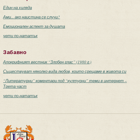
Един на хиляда
Ами... ако наистина се случи?
Емоционален аспект за душата
чети по-нататък
Забавно
Апокрифният вестник “Злобен глас” (1980 г.)
Съществуват няколко вида любов, които срещаме в живота си
“Литературни” коментари под “културни” теми в интернет –
Трета част
чети по-нататък