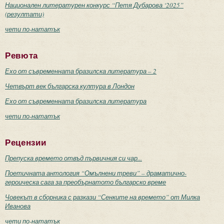
Национален литературен конкурс “Петя Дубарова ‘2025”
(резултати)
чети по-нататък
Ревюта
Ехо от съвременната бразилска литература – 2
Четвърт век българска култура в Лондон
Ехо от съвременната бразилска литература
чети по-нататък
Рецензии
Препуска времето отвъд първичния си чар...
Поетичната антология “Омълнени треви” – драматично-
героическа сага за преобърнатото българско време
Човекът в сборника с разкази “Сенките на времето” от Милка
Иванова
чети по-нататък