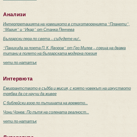
Анализи
Интерпретацията на човешкото в стихотворенията “Планети”,
“Магия” и “Икар” от Станка Пенчева
Български пера по света – събудете ни!..
“Панихида за поета П. К. Яворов” от Гео Милев – среща на двама
титани в полето на българската модерна поезия
чети по-нататък
Интервюта
Емигрантството е съдба и мисия, с която човекът на изкуството
трябва да се научи да живее
С библейски взор по пътищата на времето...
Чони Чонев: По пътя на солената реалност...
чети по-нататък