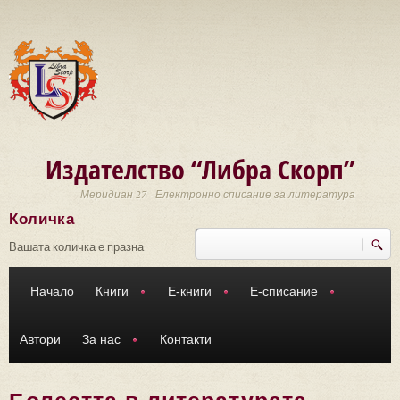
Премини към основното съдържание
Издателство “Либра Скорп”
Меридиан 27 - Електронно списание за литература
Количка
Търси
Форма за търсене
Вашата количка е празна
Начало
Книги
Е-книги
Е-списание
Автори
За нас
Контакти