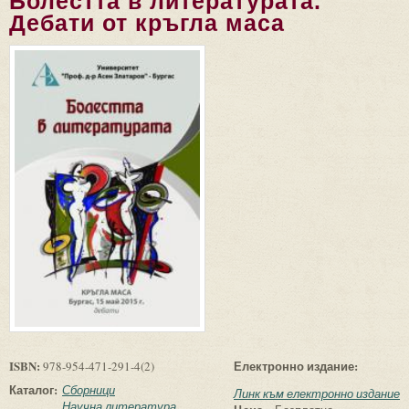
Болестта в литературата.
Дебати от кръгла маса
ISBN:
Електронно издание:
978-954-471-291-4(2)
Каталог:
Сборници
Линк към електронно издание
Научна литература