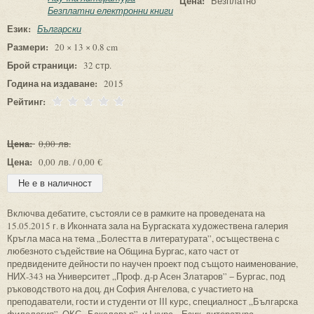
Цена:
Безплатно
Безплатни електронни книги
Език:
Български
Размери:
20 × 13 × 0.8 cm
Брой страници:
32 стр.
Година на издаване:
2015
Рейтинг:
Цена:
0,00 лв.
Цена:
0,00 лв. / 0,00 €
Включва дебатите, състояли се в рамките на проведената на
15.05.2015 г. в Иконната зала на Бургаската художествена галерия
Кръгла маса на тема „Болестта в литературата”, осъществена с
любезното съдействие на Община Бургас, като част от
предвидените дейности по научен проект под същото наименование,
НИХ-343 на Университет „Проф. д-р Асен Златаров” − Бургас, под
ръководството на доц. дн София Ангелова, с участието на
преподаватели, гости и студенти от ІІІ курс, специалност „Българска
филология”, ОКС „Бакалавър”, и І курс, „Език, литература,