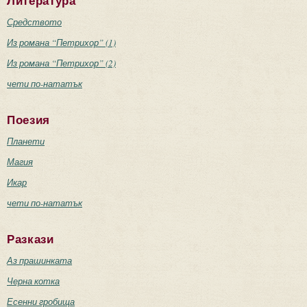
Литература
Средството
Из романа “Петрихор” (1)
Из романа “Петрихор” (2)
чети по-нататък
Поезия
Планети
Магия
Икар
чети по-нататък
Разкази
Аз прашинката
Черна котка
Есенни гробища