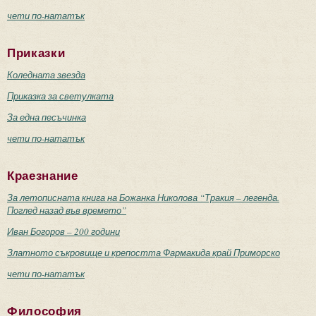
чети по-нататък
Приказки
Коледната звезда
Приказка за светулката
За една песъчинка
чети по-нататък
Краезнание
За летописната книга на Божанка Николова “Тракия – легенда.
Поглед назад във времето”
Иван Богоров – 200 години
Златното съкровище и крепостта Фармакида край Приморско
чети по-нататък
Философия