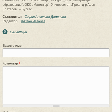
образование”, ОКС „Магистър”, Университет „Проф. д-р Асен
Златаров” − Бургас.
Съставител:
София Ангелова-Дамянова
Редактор:
Илиана Иванова
коментари
0
Вашето име
Коментар
*