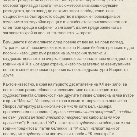
обсерваторията до гарата” има сюжетоорганизиращи функции –
разходката, дала повод да се коментират злободневни, но и
същностни за българското общество въпроси, е провокирана от
желанието за случайна среща с възлюбената и приключва веднага
след тази среща в кафене “България”, далеч преди заявената в
заглавието крайна цел на “пътуването” – гарата.
Връщането и осмислянето след повече от век на, на пръв поглед,
“страничните” прозаически текстове на Яворов би било приносно в две
посоки – като щрих към развоя на българския пътепис и
охудожествяването на очерка (процеси, започнали през деветдесетте
години на ХІХ в.), от една страна, и като показателно за евентуалните
по-нататъшни творчески търсения на поета и драматурга Яворов, от
друга.
Както е известно, в края на първото десетилетие на ХХ век започва
постепенно разколебаване и преосмисляне на отношението на
художествената словесност към другите типове словесна изява вътре
в кръга “Мисъл”. Успоредно с това в самото творческо съзнание на
Яворов литературата никога не се мисли като цел, кариера,
професионално поприще (“
мразя поезията като професия
”, “
изобщо
не съм чувствал поетическото творчество като главно мое
призвание
”). В същата 1907 г., в която са публикувани обещаните три
години преди това “пътни бележки”, в “Мисъл” излизат едни от
последните публикувани поетически творби – “Клеопатра” и