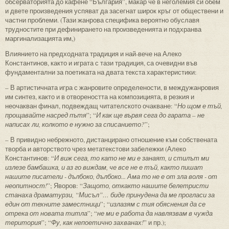
обсерваторията до кафене “България”, макар че в неголемия си обем
и двете произведения успяват да засегнат широк кръг от обществени и
частни проблеми. (Тази жанрова специфика вероятно обуславя
трудностите при дефинирането на произведенията и подхранва
маргинализацията им,)
Влиянието на предходната традиция и най-вече на Алеко
Константинов, както и играта с тази традиция, са очевидни във
фундаментални за поетиката на двата текста характеристики:
– В артистичната игра с жанровите определености, в междужанровия
им синтез, както и в отвореността на композицията, в резкия и
неочакван финал, подвеждащ читателското очакване: “
Но щом е тъй,
прощавайте насред пътя
”; “
И как ще вървя сега до гарата – не
написах ли, колкото е нужно за списанието?
”;
– В привидно небрежното, дистанцирано отношение към собствената
творба и авторството чрез метатекстови забележки (Алеко
Константинов: “
И виж сега, то като не ми е занаят, и стилът ми
излезе бамбашка, и аз го виждам, че все не е тъй, както пишат
нашите писатели - дълбоко, дълбоко... Ама то не е от зла воля - от
неопитност!
”; Яворов: “
Защото, откакто нашите белетристи
станаха драматурзи, “Мисъл”… биде принудена да ме прогласи за
един от техните заместници
”; “
излазям с тия обяснения да се
отрека от новата титла
”; “
не ми е работа да навлязвам в чужда
територия
”; “
Фу, как непоетично захванах!
” и пр.);