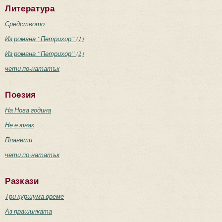
Литература
Средството
Из романа “Петрихор” (1)
Из романа “Петрихор” (2)
чети по-нататък
Поезия
На Нова година
Не е юнак
Планети
чети по-нататък
Разкази
Три куршума време
Аз прашинката