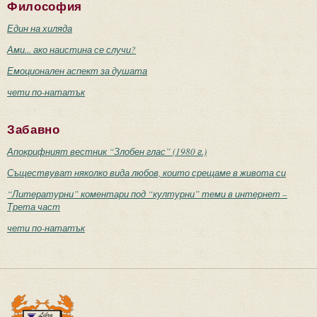
Философия
Един на хиляда
Ами... ако наистина се случи?
Емоционален аспект за душата
чети по-нататък
Забавно
Апокрифният вестник “Злобен глас” (1980 г.)
Съществуват няколко вида любов, които срещаме в живота си
“Литературни” коментари под “културни” теми в интернет –
Трета част
чети по-нататък