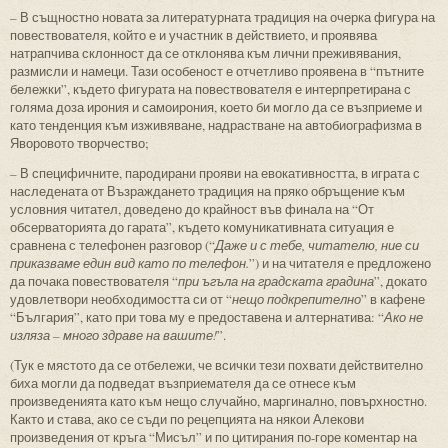
– В същностно новата за литературната традиция на очерка фигура на
повествователя, който е и участник в действието, и проявява
натрапчива склонност да се отклонява към лични преживявания,
размисли и намеци. Тази особеност е отчетливо проявена в “пътните
бележки”, където фигурата на повествователя е интерпретирана с
голяма доза ирония и самоирония, което би могло да се възприеме и
като тенденция към изживяване, надрастване на автобиографизма в
Яворовото творчество;
– В специфичните, пародирани прояви на евокативността, в играта с
наследената от Възраждането традиция на пряко обръщение към
условния читател, доведено до крайност във финала на “От
обсерваторията до гарата”, където комуникативната ситуация е
сравнена с телефонен разговор (“
Даже и с тебе, читателю, ние си
приказваме един вид като по телефон.
”) и на читателя е предложено
да почака повествователя “
при ъгъла на градската градина
”, докато
удовлетвори необходимостта си от “
нещо подкрепително
” в кафене
“България”, като при това му е предоставена и алтернатива: “
Ако не
изляза – много здраве на вашите!
”.
(Тук е мястото да се отбележи, че всички тези похвати действително
биха могли да подведат възприемателя да се отнесе към
произведенията като към нещо случайно, маргинално, повърхностно.
Както и става, ако се съди по рецепцията на някои Алекови
произведения от кръга “Мисъл” и по цитирания по-горе коментар на