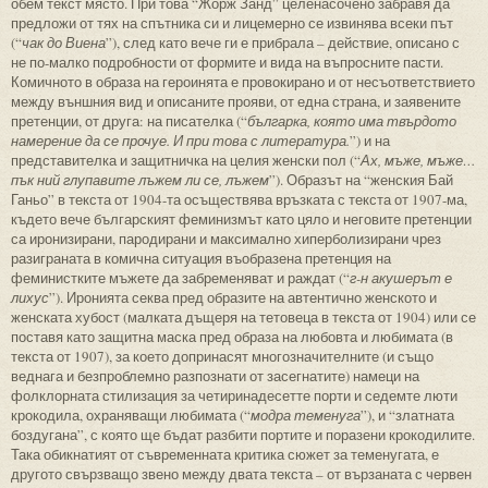
обем текст място. При това “Жорж Занд” целенасочено забравя да
предложи от тях на спътника си и лицемерно се извинява всеки път
(“
чак до Виена
”), след като вече ги е прибрала – действие, описано с
не по-малко подробности от формите и вида на въпросните пасти.
Комичното в образа на героинята е провокирано и от несъответствието
между външния вид и описаните прояви, от една страна, и заявените
претенции, от друга: на писателка (“
българка, която има твърдото
намерение да се прочуе. И при това с литература.
”) и на
представителка и защитничка на целия женски пол (“
Ах, мъже, мъже…
пък ний глупавите лъжем ли се, лъжем
”). Образът на “женския Бай
Ганьо” в текста от 1904-та осъществява връзката с текста от 1907-ма,
където вече българският феминизмът като цяло и неговите претенции
са иронизирани, пародирани и максимално хиперболизирани чрез
разиграната в комична ситуация въобразена претенция на
феминистките мъжете да забременяват и раждат (“
г-н акушерът е
лихус
”). Иронията секва пред образите на автентично женското и
женската хубост (малката дъщеря на тетовеца в текста от 1904) или се
поставя като защитна маска пред образа на любовта и любимата (в
текста от 1907), за което допринасят многозначителните (и също
веднага и безпроблемно разпознати от засегнатите) намеци на
фолклорната стилизация за четиринадесетте порти и седемте люти
крокодила, охраняващи любимата (“
модра теменуга
”), и “златната
боздугана”, с която ще бъдат разбити портите и поразени крокодилите.
Така обикнатият от съвременната критика сюжет за теменугата, е
другото свързващо звено между двата текста – от вързаната с червен