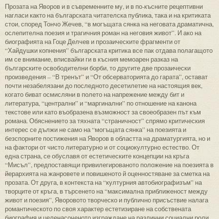
Прозата на Яворов и в съвременните му, и в по-късните рецептивни
нагласи както на българската читателска публика, така и на критиката
стои, според Тончо Жечев, “в могъщата сянка на неговата драматична,
ослепителна поезия и трагичния роман на неговия живот”. И ако на
биографията на Гоце Делчев и прозаическите фрагменти от
“Хайдушки копнения” българската критика все пак отдава полагащото
им се внимание, вписвайки ги в късния мемоарен разказ на
българските освободителни борби, то другите две прозаически
произведения – “В тренът” и “От обсерваторията до гарата”, остават
почти незабелязани до последното десетилетие на настоящия век,
когато биват осмисляни в полето на напрежение между бит и
литература, “централни” и “маргинални” по отношение на канона
текстове или като въобразена възможност за своеобразен път към
романа. Обяснението за тяхната “страничност” спрямо критическия
интерес се дължи не само на “могъщата сянка” на поезията и
безспорните постижения на Яворов в областта на драматургията, но и
на фактори от чисто литературно и от социокултурно естество. От
една страна, се обуславя от естетическите концепции на кръга
“Мисъл”, предпоставящи привилегированото положение на поезията в
йерархията на жанровете и повишеното й оценностяване за сметка на
прозата. От друга, в контекста на “културния автобиографизъм” на
творците от кръга, в търсенето на “максимална приближеност между
живот и поезия”, Яворовото творческо и публично присъствие налага
романтическото по своя характер естетизиране на собствената
биография и целенасоченото изграждане на различни социални роли