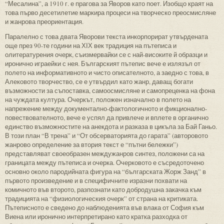
“Месалина”, а 1910 г. е прагова за Яворов като поет. Изобщо краят на
това първо десетилетие маркира процеси на творческо преосмисляне
и жанрова преориентация.
Паралелно с това двата Яворови текста инкорпорират утвърдената
още през 90-те години на ХІХ век традиция на пътеписа и
олитературения очерк, съизмервайки се с най-високите й образци и
иронично играейки с нея. Българският пътепис вече е излязъл от
полето на информативното и чисто описателното, а заедно с това, в
Алековото творчество, се е утвърдил като жанр, даващ богати
възможности за съпоставка, самоосмисляне и самопреценка на фона
на чуждата култура. Очеркът, положен изначално в полето на
напрежение между документално-фактологичното и фикционално-
повествователното, вече е успял да привлече и вплете в органично
единство възможностите на анекдота и разказа в цикъла за Бай Ганьо.
В този план “В трена” и “От обсерваторията до гарата” (авторовото
жанрово определение за втория текст е “пътни бележки”)
представляват своеобразен междужанров синтез, положени са на
границата между пътеписа и очерка. Очерковото е съсредоточено
основно около пародийната фигура на “българската Жорж Занд” в
първото произведение и в специфичните изразни похвати на
комичното във второто, разпознати като добродушна закачка към
традицията на “физиологическия очерк” от страна на критиката.
Пътеписното е сведено до наблюденията във влака от София към
Виена или иронично интерпретирано като кратка разходка от