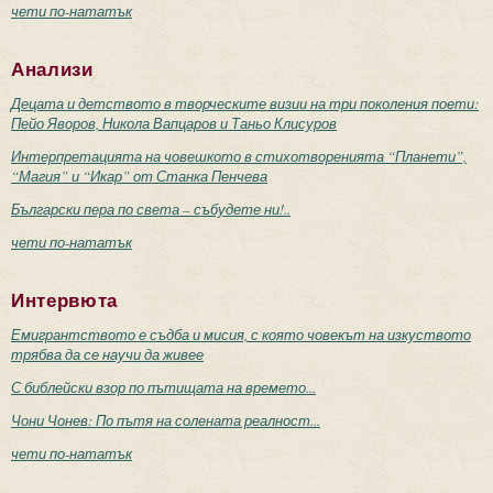
чети по-нататък
Анализи
Децата и детството в творческите визии на три поколения поети:
Пейо Яворов, Никола Вапцаров и Таньо Клисуров
Интерпретацията на човешкото в стихотворенията “Планети”,
“Магия” и “Икар” от Станка Пенчева
Български пера по света – събудете ни!..
чети по-нататък
Интервюта
Емигрантството е съдба и мисия, с която човекът на изкуството
трябва да се научи да живее
С библейски взор по пътищата на времето...
Чони Чонев: По пътя на солената реалност...
чети по-нататък