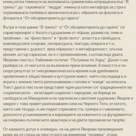
конец китка теменуги на анонимната срамежлива изпращачка във “В
тренът” до “скромната” “модра” теменуга като метафора за строго
охраняваната любима в ироничната игра с образите на фауната и
флората в “От обсерваторията до гарата”.
Вътре в тези рамки “В тренът” и “От обсерваторията до гарата” се
характеризират с богато съдържание от образи, размисли, теми и
проблеми – за “филството” и “фобството”, властта и свободата,
езиковедските спорове, литературата, театъра, операта и т.н.,
представени с дързост, ярка образност и метафоричност, злъчна
ирония, остър сарказъм, но и с проникновение, съотнасящи двата
Яворови текста с Хайневия пътепис “Пътуване по Харц”. Далеч съм,
разбира се, от мисълта за възможни преки влияния. Близостта е по-
скоро резултат от (нео)романтическата ирония към дребнавите
проявления в обществения и културния живот, чиято последица е и
играта с множеството разпознаваеми стилове и “езици” на епохата.
Тоест двата текста ни представят един различен (от традиционните му
социални роли – на младия социалист народник, на бореца за
свободата на Македония и на трагически самотния художник) Яворов и
заедно с това правят разпознаваем сина на Черното Тоти, от когото,
както сам твърди, е наследил сприхавостта, хумора и съмнението,
доколкото усъмняванията и вариациите на комичното са фундаментът
на очерково-пътеписните авантюри и на двете прозаически творби.
От казаното дотук е очевидно, че на двете Яворови произведения
може да се гледа не просто като на временна “почивка”, отдих,