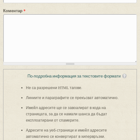
Коментар
*
По-подробна информация за текстовите формати
Не са разрешени HTML тагове.
Линиите и параграфите се прекъсват автоматично.
Имейл адресите ще се завоалират в кода на
страницата, за да се намали шанса да бъдат
експлоатирани от спамерите.
Адресите на уеб-страници и имейл адресите
автоматично се конвертират в хипервръзки.