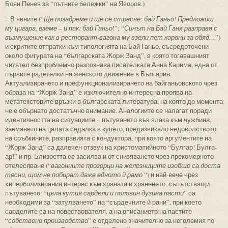
Боян Пенев за “пътните бележки” на Яворов.)
– В явните (“
Ще позадреме и ще се стресне: бай Ганьо! Предложиш
му цигара, вземе – и пак: бай Ганьо
!”; “
Синът на Бай Ганя разправя с
възмущение как в ресторант-вагона му взели пет корони за обяд…
”)
и скритите отпратки към типологията на Бай Ганьо, съсредоточени
около фигурата на “българската Жорж Занд”, в която тогавашният
читател безпроблемно разпознава писателката Анна Карима, една от
първите радетелки на женското движение в България.
Актуализирането и префункционализирането на байганьовското чрез
образа на “Жорж Занд” е изключително интересна проява на
метатекстовите връзки в българската литература, на която до момента
не е обърнато достатъчно внимание. Аналогиите се налагат поради
идентичността на ситуациите – пътуването във влака към чужбина,
заемането на цялата седалка в купето, предизвикало недоволството
на сръбкините, разправията с кондуктора, при която аргументите на
“Жорж Занд” са далечен отзвук на христоматийното “Булгар! Булга-
ар!” и пр. Близостта се засилва и от снизяването чрез прекомерното
отелесяване (“
вагонните прозорци на железниците изобщо са доста
тесни, щом не побират даже едното й рамо
“) и най-вече чрез
хиперболизирания интерес към храната и храненето, съпътстващи
пътуването: “
цяла кутия сардели и половин дузина пасти
” са
необходими за “затулването” на “сърдечните й рани”, при което
сарделите са на повествователя, а на описанието на пастите
“
собствено производство
” е отделено значително за неголемия по