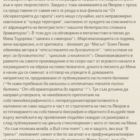
във и чрез творчеството. Заедно с това заниманията на Яворов с проза
са представени от самия него (в увода и във финала на “От
обсерваторията до гарата”) като нещо случайно, като неправомерно
навлизане в “чужда територия”, наложено от нуждите на списанието и
от абдикацията на белетристите (“
нашите белетристи станаха
драматурзи
”). В този дух са обговорени и метатекстово в писмо до
Мина Тодорова (“
закачки и смехории
”). (Маргинализацията се подема,
вече насериозно, и от критиката – близкият до “Мисъл” Боян Пенев
обвинява автора в “
отсъствието на духовитост
”, “
отсъствие на
вкус за духовитости
”, “
цинизъм, и книжност
”). Омаловажаването в
рамките на самото произведение е по-скоро част от игровото начало в
изграждането на образа на повествователя, докато в писмото до Мина
е начин да се смекчат, в отговор на упреците й, домашните
неприятности, предизвикани от публикуването на пътните бележки
(“
Че нима трябваше да напишеш и отпечаташ твоите пътни
бележки “От обсерваторията до гарата”?
”). Тук съм длъжна да
направя уговорката, че неизбежното преплитане на
собственобиографичното с литературноинтерпретативното е
наложено не само защото е част от стратегията на текста-Яворов в
естетизирането на собствената биография и обратното й въздействие
върху житейските му проявления (подобен скандал се разиграва и
след публикуването на цикъла стихотворения с мото от писмо на Мина
“
Аз съм толкова млада, а Вий сте поет
”), но и защото, ако във “В
тренът” любовният сюжет е бегло загатнат и е префункционализиран
за доизграждане на образа на “българската Жорж Занд”, то в “От