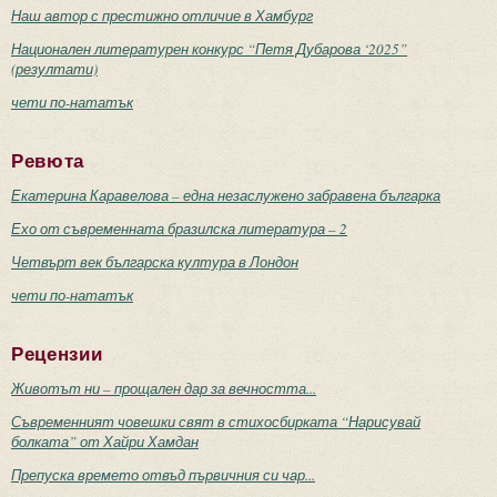
Наш автор с престижно отличие в Хамбург
Национален литературен конкурс “Петя Дубарова ‘2025”
(резултати)
чети по-нататък
Ревюта
Екатерина Каравелова – една незаслужено забравена българка
Ехо от съвременната бразилска литература – 2
Четвърт век българска култура в Лондон
чети по-нататък
Рецензии
Животът ни – прощален дар за вечността...
Съвременният човешки свят в стихосбирката “Нарисувай
болката” от Хайри Хамдан
Препуска времето отвъд първичния си чар...