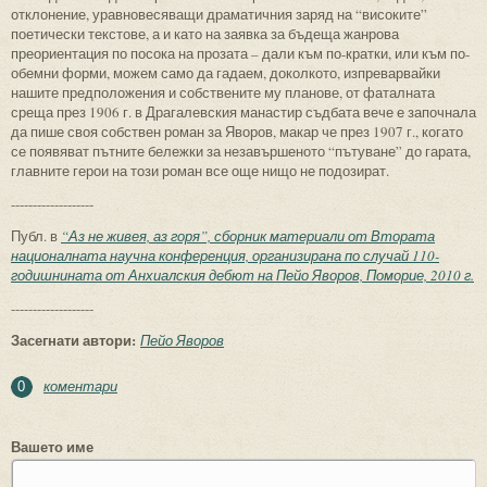
отклонение, уравновесяващи драматичния заряд на “високите”
поетически текстове, а и като на заявка за бъдеща жанрова
преориентация по посока на прозата – дали към по-кратки, или към по-
обемни форми, можем само да гадаем, доколкото, изпреварвайки
нашите предположения и собствените му планове, от фаталната
среща през 1906 г. в Драгалевския манастир съдбата вече е започнала
да пише своя собствен роман за Яворов, макар че през 1907 г., когато
се появяват пътните бележки за незавършеното “пътуване” до гарата,
главните герои на този роман все още нищо не подозират.
-------------------
Публ. в
“Аз не живея, аз горя”, сборник материали от Втората
националната научна конференция, организирана по случай 110-
годишнината от Анхиалския дебют на Пейо Яворов, Поморие, 2010 г.
-------------------
Засегнати автори:
Пейо Яворов
коментари
0
Вашето име