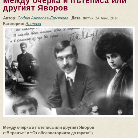
Между очерка и пътеписа или
другият Яворов
Автор:
Дата:
София Ангелова-Дамянова
петък, 24 June, 2016
Категория:
Анализи
Между очерка и пътеписа или другият Яворов
(“В тренът” и “От обсерваторията до гарата”)