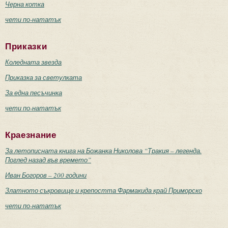
Черна котка
чети по-нататък
Приказки
Коледната звезда
Приказка за светулката
За една песъчинка
чети по-нататък
Краезнание
За летописната книга на Божанка Николова “Тракия – легенда.
Поглед назад във времето”
Иван Богоров – 200 години
Златното съкровище и крепостта Фармакида край Приморско
чети по-нататък