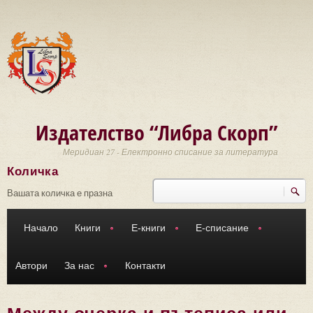
Премини към основното съдържание
Издателство “Либра Скорп”
Меридиан 27 - Електронно списание за литература
Количка
Търси
Форма за търсене
Вашата количка е празна
Начало
Книги
Е-книги
Е-списание
Автори
За нас
Контакти