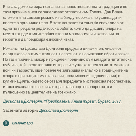
Книгата демонстрира познание за повествователната традиция и по
тази причина в нея се забелязват отпратки към Толкин, Дан Браун,
елементи на семеен романс и на билдунгсроман, но успява да ги
вплете в органично цяло. В този контекст тя само би спечелила от
една по-прецизна редакторска работа, която да дисциплинира на
места твърде дългите обяснителни монологични изказвания на
героите и да прецизира езиковия изказ.
Романът на Десислава Дюлгерян предлага динамичен, лишен от
сладникава сантименталност, напрегнат, с неочаквани обрати разказ.
По тази причина, макар и прицелен предимно към младата читателска
публика, той представлява интерес и е увлекателен за читателите от
всички възрасти, още повече че завършва (напълно в традициите на
жанра с присъщите му отлагания, продължения и дописвания) с
кулминацията, където се отваря поредната мистериозна перспектива,
и така очакването на книга втора става още по-напрегнато и
пълноценно за ценителите на този жанр.
Десислава Дюлгерян, “Преобразена. Книга първа”, Бургас, 2012.
Засегнати автори:
Десислава Дюлгерян
коментари
0