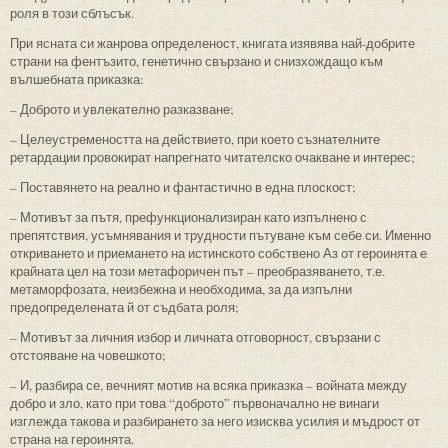
роля в този сблъсък.
При ясната си жанрова определеност, книгата изявява най-добрите
страни на фентъзито, генетично свързано и снизхождащо към
вълшебната приказка:
– Доброто и увлекателно разказване;
– Целеустремеността на действието, при което съзнателните
ретардации провокират напрегнато читателско очакване и интерес;
– Поставянето на реално и фантастично в една плоскост;
– Мотивът за пътя, префункционализиран като изпълнено с
препятствия, усъмнявания и трудности пътуване към себе си. Именно
откриването и приемането на истинското собствено Аз от героинята е
крайната цел на този метафоричен път – преобразяването, т.е.
метаморфозата, неизбежна и необходима, за да изпълни
предопределената й от съдбата роля;
– Мотивът за личния избор и личната отговорност, свързани с
отстояване на човешкото;
– И, разбира се, вечният мотив на всяка приказка – войната между
добро и зло, като при това “доброто” първоначално не винаги
изглежда такова и разбирането за него изисква усилия и мъдрост от
страна на героинята.