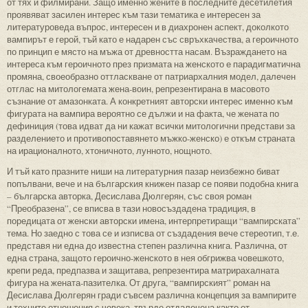
от тях и филмирани. Защо именно жените в последните десетилетия
проявяват засилен интерес към тази тематика е интересен за
литературоведа въпрос, интересен и в диахронен аспект, доколкото
вампирът е герой, тъй като е надарен със свръхкачества, а героичното
по принцип е място на мъжа от древността насам. Възраждането на
интереса към героичното през призмата на женското е парадигматична
промяна, своеобразно оттласкване от патриархалния модел, далечен
отглас на митологемата жена-воин, репрезентирана в масовото
съзнание от амазонката. А конкретният авторски интерес именно към
фигурата на вампира вероятно се дължи и на факта, че жената по
дефиниция (това идват да ни кажат всички митологични представи за
разделението и противопоставянето мъжко-женско) е откъм страната
на ирационалното, хтоничното, лунното, нощното.
И тъй като празните ниши на литературния пазар неизбежно биват
попълвани, вече и на българския книжен пазар се появи подобна книга
– българска авторка, Десислава Дюлгерян, със своя роман
“Преобразена”, се вписва в тази новосъздадена традиция, в
поредицата от женски авторски имена, интерпретиращи “вампирската”
тема. Но заедно с това се и изписва от създадения вече стереотип, т.е.
представя ни една до известна степен различна книга. Различна, от
една страна, защото героично-женското в нея обгрижва човешкото,
крепи реда, предпазва и защитава, репрезентира матрирахалната
фигура на жената-пазителка. От друга, “вампирският” роман на
Десислава Дюлгерян гради съвсем различна концепция за вампирите
и техните отношения с човека, твърде отдалечена както от