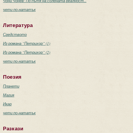
Чони Чонев: По пътя на солената реалност...
чети по-нататък
Литература
Средството
Из романа “Петрихор” (1)
Из романа “Петрихор” (2)
чети по-нататък
Поезия
Планети
Магия
Икар
чети по-нататък
Разкази