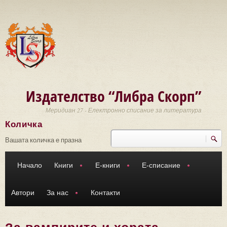
Премини към основното съдържание
Издателство “Либра Скорп”
Меридиан 27 - Електронно списание за литература
Количка
Търси
Форма за търсене
Вашата количка е празна
Начало
Книги
Е-книги
Е-списание
Автори
За нас
Контакти