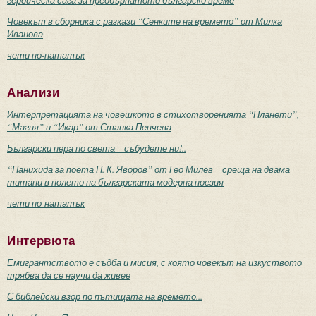
героическа сага за преобърнатото българско време
Човекът в сборника с разкази “Сенките на времето” от Милка
Иванова
чети по-нататък
Анализи
Интерпретацията на човешкото в стихотворенията “Планети”,
“Магия” и “Икар” от Станка Пенчева
Български пера по света – събудете ни!..
“Панихида за поета П. К. Яворов” от Гео Милев – среща на двама
титани в полето на българската модерна поезия
чети по-нататък
Интервюта
Емигрантството е съдба и мисия, с която човекът на изкуството
трябва да се научи да живее
С библейски взор по пътищата на времето...