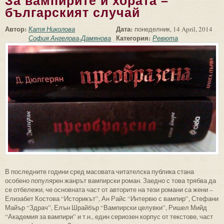
За вампирите и хората –
българският случай
Автор:
Дата:
Катя Николова
понеделник, 14 April, 2014
Категория:
София Ангелова-Дамянова
Ревюта
В последните години сред масовата читателска публика стана
особено популярен жанрът вампирски роман. Заедно с това трябва да
се отбележи, че основната част от авторите на тези романи са жени –
Елизабет Костова “Историкът”, Ан Райс “Интервю с вампир”, Стефани
Майър “Здрач”, Елън Шрайбър “Вампирски целувки”, Ришел Мийд
“Академия за вампири” и т.н., един сериозен корпус от текстове, част