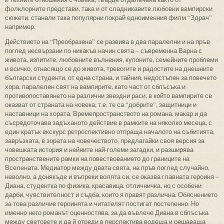
фолклорните представи, така и от сладникавите любовни вампирски
сюжети, станали така популярни покрай едноименния филм “Здрач”
например.
Действието на “Преобразена” се развива в два паралелни и на пръв
поглед несвързани по никакъв начин свята – съвременна Варна с
живота, изпитите, любовните вълнения, купоните, семейните проблеми
и всичко, отнасящо се до живота, тревогите и радостите на днешните
български студенти, от една страна, и тайния, недостъпен за повечето
хора, паралелен свят на вампирите, като част от сблъсъка и
противопоставянето на различни звездни раси, в който вампирите се
оказват от страната на човека, т.е. те са “добрите”, защитници и
наставници на хората. Времепространството на романа, макар и да
съсредоточава задъханото действие в рамките на няколко месеца, с
един кратък екскурс ретроспективно отпраща началото на събитията,
завръзката, в зората на човечеството, предлагайки своя версия за
човешката история и нейните най-големи загадки, и разширява
пространствените рамки на повествованието до границите на
Вселената. Медиатор между двата свята, на пръв поглед случайно,
неволно, а донякъде и въпреки волята си, се оказва главната героиня –
Диана, студентка по физика, красавица, отличничка, но с особени
дарби, чувствителност и съдба, които я правят различна. Обяснението
за това различие героинята и читателят постигат постепенно. Но
именно него романът оценностява, за да въвлече Диана в сблъсъка
между световете и да й отреди в перспектива водеща и решаваща