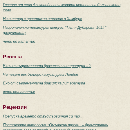
Гласове от село Александрово – живата история на българското
село
Наш автор с престижно отличие в Хамбург
Национален литературен конкурс “Петя Дубарова ‘2025”
(резултати)
чети по-нататък
Ревюта
Ехо от съвременната бразилска литература – 2
Четвърт век българска култура в Лондон
Ехо от съвременната бразилска литература
чети по-нататък
Рецензии
Препуска времето отвъд първичния си чар...
Поетичната антология “Омълнени треви” – драматично-