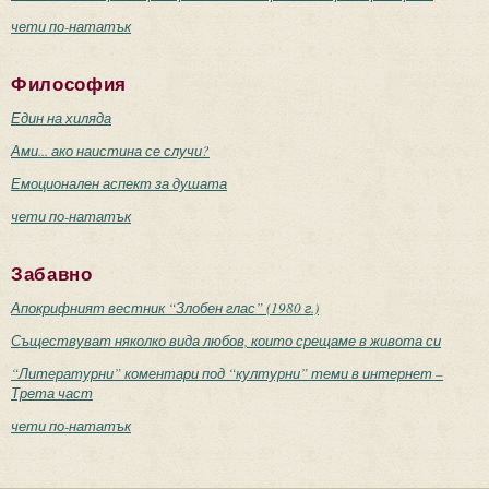
чети по-нататък
Философия
Един на хиляда
Ами... ако наистина се случи?
Емоционален аспект за душата
чети по-нататък
Забавно
Апокрифният вестник “Злобен глас” (1980 г.)
Съществуват няколко вида любов, които срещаме в живота си
“Литературни” коментари под “културни” теми в интернет –
Трета част
чети по-нататък