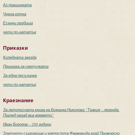
Аз прашинката
Черна котка
Есенни гробища
чети по-нататък
Приказки
Коледната звезда
Приказка за светулката
За една песъчинка
чети по-нататък
Краезнание
За летописната книга на Божанка Николова “Тракия – легенда.
Поглед назад във времето”
Иван Богоров – 200 години
Златното съкровище и крепостта Фармакида край Приморско