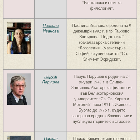
“Българска и немска
филология”.
Паолина
Паолина Иванова е родена на 9
Иванова
декември 1992 г. в гр. Габрово.
Завършва “Педагогика”
(бакалавърска степен) и
“Логопедия” (магистър) в
Софийски университет “Св.
Климент Охридски”.
Паруш
Паруш Парушев е роден на 24
Парушев
януари 1947 г. в Сливен.
Завършва българска филология
във Великотърновския
университет “Св. Св. Кирил и
Методий” през 1971 г. Живее в
Бургас до 1976 г., където
завършва средно образование и
публикува първите си стихове.
Паскал
Паскал Кюмурджиев е роден в