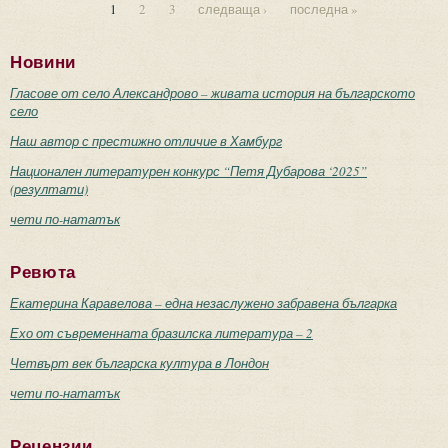
1
2
3
следваща ›
последна »
Страници
Новини
Гласове от село Александрово – живата история на българското
село
Наш автор с престижно отличие в Хамбург
Национален литературен конкурс “Петя Дубарова ‘2025”
(резултати)
чети по-нататък
Ревюта
Екатерина Каравелова – една незаслужено забравена българка
Ехо от съвременната бразилска литература – 2
Четвърт век българска култура в Лондон
чети по-нататък
Рецензии