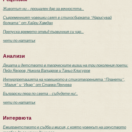
Животът ни – прощален дар за вечността...
Съвременният човешки свят в стихосбирката “Нарисувай
болката” от Хайри Хамдан
Препуска времето отвъд първичния си чар...
чети по-нататък
Анализи
Децата и детството в творческите визии на три поколения поети:
Пейо Яворов, Никола Вапцаров и Таньо Клисуров
Интерпретацията на човешкото в стихотворенията “Планети”,
“Магия” и “Икар” от Станка Пенчева
Български пера по света – събудете ни!..
чети по-нататък
Интервюта
Емигрантството е съдба и мисия, с която човекът на изкуството