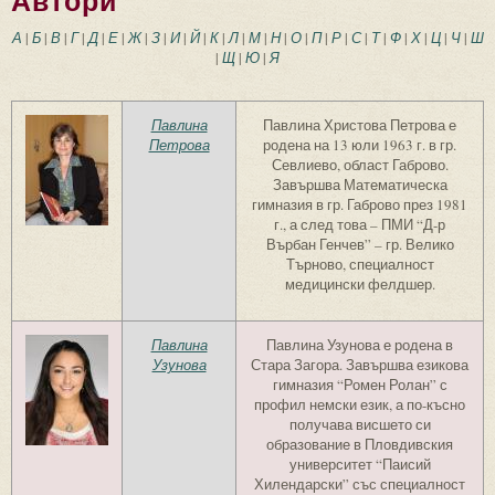
Автори
А
|
Б
|
В
|
Г
|
Д
|
Е
|
Ж
|
З
|
И
|
Й
|
К
|
Л
|
М
|
Н
|
О
|
П
|
Р
|
С
|
Т
|
Ф
|
Х
|
Ц
|
Ч
|
Ш
|
Щ
|
Ю
|
Я
Павлина
Павлина Христова Петрова е
Петрова
родена на 13 юли 1963 г. в гр.
Севлиево, област Габрово.
Завършва Математическа
гимназия в гр. Габрово през 1981
г., а след това – ПМИ “Д-р
Върбан Генчев” – гр. Велико
Търново, специалност
медицински фелдшер.
Павлина
Павлина Узунова е родена в
Узунова
Стара Загора. Завършва езикова
гимназия “Ромен Ролан” с
профил немски език, а по-късно
получава висшето си
образование в Пловдивския
университет “Паисий
Хилендарски” със специалност