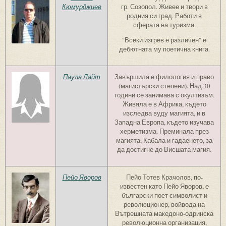
Кюмурджиев
гр. Созопол. Живее и твори в
родния си град. Работи в
сферата на туризма.
"Всеки изгрев е различен" е
дебютната му поетична книга.
Паула Лайт
Завършила е филология и право
(магистърски степени). Над 30
години се занимава с окултизъм.
Живяла е в Африка, където
изследва вуду магията, и в
Западна Европа, където изучава
херметизма. Преминала през
магията, Кабала и гадаенето, за
да достигне до Висшата магия.
Пейо Яворов
Пейо Тотев Крачолов, по-
известен като Пейо Яворов, е
български поет символист и
революционер, войвода на
Вътрешната македоно-одринска
революционна организация,