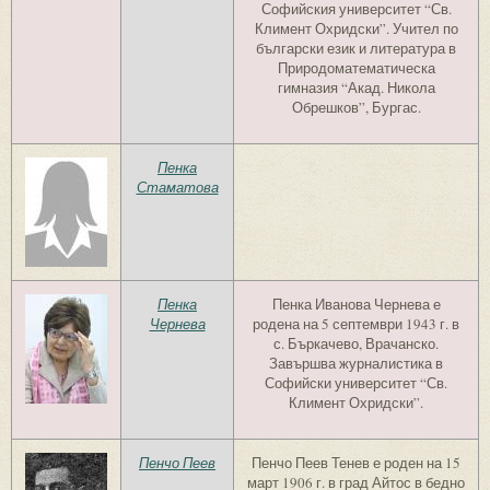
Софийския университет “Св.
Климент Охридски”. Учител по
български език и литература в
Природоматематическа
гимназия “Акад. Никола
Обрешков”, Бургас.
Пенка
Стаматова
Пенка
Пенка Иванова Чернева е
Чернева
родена на 5 септември 1943 г. в
с. Бъркачево, Врачанско.
Завършва журналистика в
Софийски университет “Св.
Климент Охридски”.
Пенчо Пеев
Пенчо Пеев Тенев е роден на 15
март 1906 г. в град Айтос в бедно