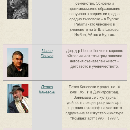
семейство. Основно и
прогимназиално образование
получава в родния си град, а
средно търговско – в Бургас.
Работи като чиновник в
клоновете на БНБ в Елхово,
Ямбол, Айтос и Бургас.
Пенчо
Доц. д-р Пенчо Пенчев е кореняк
Пенчев
айтозлия и от този град започва
неговия съзнателен живот –
детството и ученичеството.
Петко
Петко Каневски е роден на 18
Каневски
юли 1951 г. в Димитровград.
Занимава се с културна
дейност: лекции, рецитали, арт-
търговия като шеф на частното
сдружение за изкуство и култура
“Компакт арт” 1993 – 1998 г.