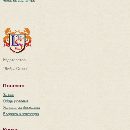
чети по-нататък
Издателство
“Либра Скорп”
Полезно
За нас
Общи условия
Условия за доставка
Въпроси и отговори