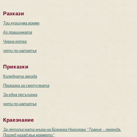
Разкази
Три куршума време
Аз прашинката
Черна котка
чети по-нататък
Приказки
Коледната звезда
Приказка за светулката
За една песъчинка
чети по-нататък
Краезнание
За летописната книга на Божанка Николова “Тракия – легенда.
Поглед назад във времето”