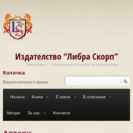
Премини към основното съдържание
Издателство “Либра Скорп”
Меридиан 27 - Електронно списание за литература
Количка
Търси
Форма за търсене
Вашата количка е празна
Начало
Книги
Е-книги
Е-списание
Автори
За нас
Контакти