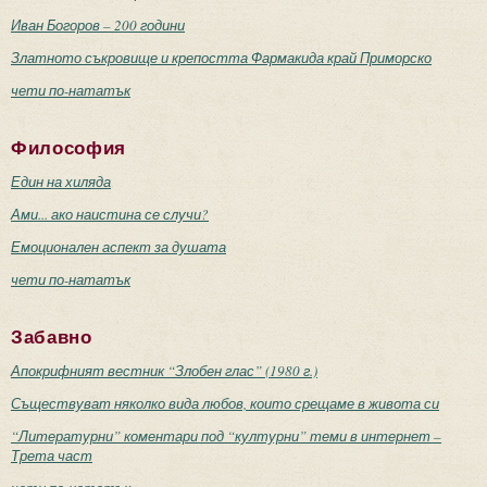
Иван Богоров – 200 години
Златното съкровище и крепостта Фармакида край Приморско
чети по-нататък
Философия
Един на хиляда
Ами... ако наистина се случи?
Емоционален аспект за душата
чети по-нататък
Забавно
Апокрифният вестник “Злобен глас” (1980 г.)
Съществуват няколко вида любов, които срещаме в живота си
“Литературни” коментари под “културни” теми в интернет –
Трета част