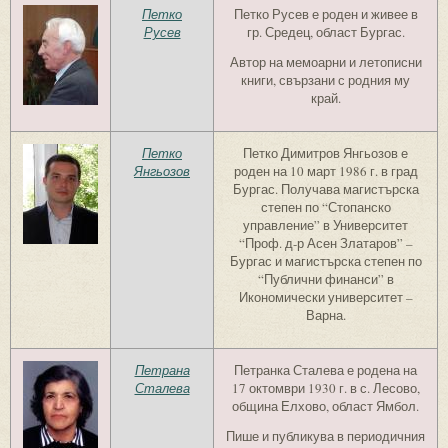
Петко
Петко Русев е роден и живее в
Русев
гр. Средец, област Бургас.
Автор на мемоарни и летописни
книги, свързани с родния му
край.
Петко
Петко Димитров Янгьозов е
Янгьозов
роден на 10 март 1986 г. в град
Бургас. Получава магистърска
степен по “Стопанско
управление” в Университет
“Проф. д-р Асен Златаров” –
Бургас и магистърска степен по
“Публични финанси” в
Икономически университет –
Варна.
Петрана
Петранка Сталева е родена на
Сталева
17 октомври 1930 г. в с. Лесово,
община Елхово, област Ямбол.
Пише и публикува в периодичния