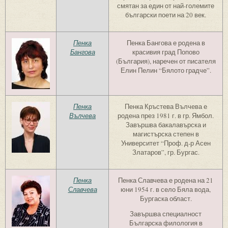
смятан за един от най-големите
български поети на 20 век.
Пенка
Пенка Бангова е родена в
Бангова
красивия град Попово
(България), наречен от писателя
Елин Пелин “Бялото градче”.
Пенка
Пенка Кръстева Вълчева е
Вълчева
родена през 1981 г. в гр. Ямбол.
Завършва бакалавърска и
магистърска степен в
Университет “Проф. д-р Асен
Златаров”, гр. Бургас.
Пенка
Пенка Славчева е родена на 21
Славчева
юни 1954 г. в село Бяла вода,
Бургаска област.
Завършва специалност
Българска филология в