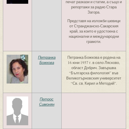
печат разкази и статии, а също и
репортажи за радио Стара
Загора.
Представя на изложби шевици
от Странджанско-Сакарския
край, за които е удостоена с
национални и международни
грамоти.
Петранка
Петранка Божкова е родена на
Божкова
16 юни 1957 г. в село Лясково,
област Добрич. Завършва
“Българска филология” във
Великотърновския университет
“Св. св. Кирил и Методий”.
Петрос
Симонян