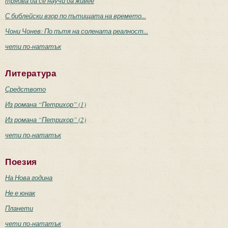
трябва да се научи да живее
С библейски взор по пътищата на времето...
Чони Чонев: По пътя на солената реалност...
чети по-нататък
Литература
Средството
Из романа “Петрихор” (1)
Из романа “Петрихор” (2)
чети по-нататък
Поезия
На Нова година
Не е юнак
Планети
чети по-нататък