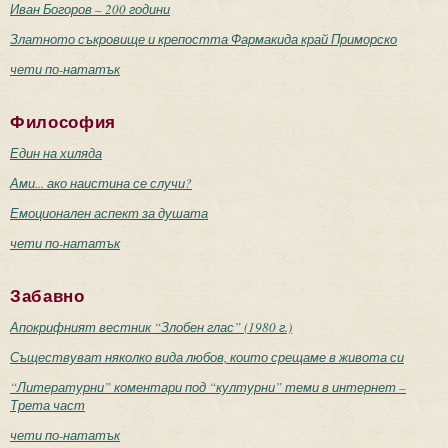
Иван Богоров – 200 години
Златното съкровище и крепостта Фармакида край Приморско
чети по-нататък
Философия
Един на хиляда
Ами... ако наистина се случи?
Емоционален аспект за душата
чети по-нататък
Забавно
Апокрифният вестник “Злобен глас” (1980 г.)
Съществуват няколко вида любов, които срещаме в живота си
“Литературни” коментари под “културни” теми в интернет –
Трета част
чети по-нататък