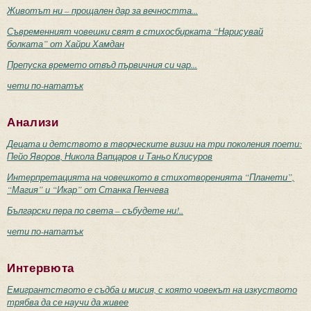
Животът ни – прощален дар за вечността...
Съвременният човешки свят в стихосбирката “Нарисувай
болката” от Хайри Хамдан
Препуска времето отвъд първичния си чар...
чети по-нататък
Анализи
Децата и детството в творческите визии на три поколения поети:
Пейо Яворов, Никола Вапцаров и Таньо Клисуров
Интерпретацията на човешкото в стихотворенията “Планети”,
“Магия” и “Икар” от Станка Пенчева
Български пера по света – събудете ни!..
чети по-нататък
Интервюта
Емигрантството е съдба и мисия, с която човекът на изкуството
трябва да се научи да живее