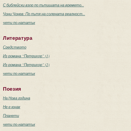
С библейски взор по пътищата на времето...
Чони Чонев: По пътя на солената реалност...
чети по-нататък
Литература
Средството
Из романа “Петрихор” (1)
Из романа “Петрихор” (2)
чети по-нататък
Поезия
На Нова година
Не е юнак
Планети
чети по-нататък