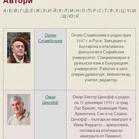
Автори
А
|
Б
|
В
|
Г
|
Д
|
Е
|
Ж
|
З
|
И
|
Й
|
К
|
Л
|
М
|
Н
|
О
|
П
|
Р
|
С
|
Т
|
Ф
|
Х
|
Ц
|
Ч
|
Ш
|
Щ
|
Ю
|
Я
Огнян
Огнян Стамболиев е роден през
Стамболиев
1947 г. в Русе. Завършил е
българска и италианска
филология в Софийския
университет. Специализирал е
румънски език в Букурещкия
университет. Работил е като
оперен драматург, библиотекар,
учител, редактор.
Омар
Омар Хектор Ценофф е роден
Ценофф
на 19 декември 1950 г. в град
Лас Бреняс, провинция Чако,
Аржентина. Син е на Славчо
Ценофф – български емигрант и
Ирма Ферратто – аржентинка,
потомка на италиански
емигранти от Пиемонт.