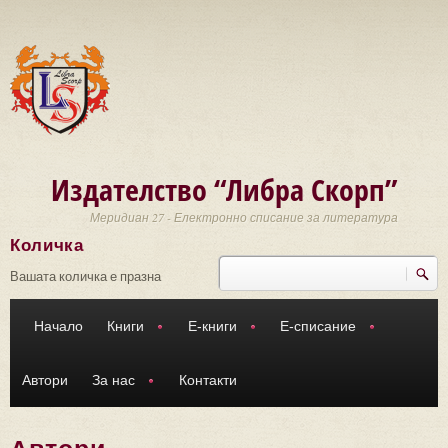
Премини към основното съдържание
Издателство “Либра Скорп”
Меридиан 27 - Електронно списание за литература
Количка
Търси
Форма за търсене
Вашата количка е празна
Начало
Книги
Е-книги
Е-списание
Автори
За нас
Контакти