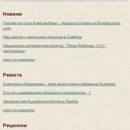
Новини
Гласове от село Александрово – живата история на българското
село
Наш автор с престижно отличие в Хамбург
Национален литературен конкурс “Петя Дубарова ‘2025”
(резултати)
чети по-нататък
Ревюта
Екатерина Каравелова – една незаслужено забравена българка
Ехо от съвременната бразилска литература – 2
Четвърт век българска култура в Лондон
чети по-нататък
Рецензии