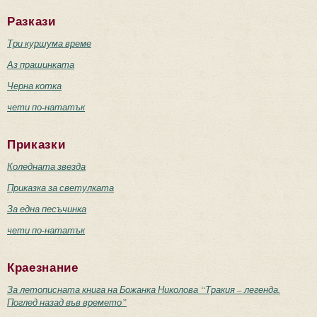
Разкази
Три куршума време
Аз прашинката
Черна котка
чети по-нататък
Приказки
Коледната звезда
Приказка за светулката
За една песъчинка
чети по-нататък
Краезнание
За летописната книга на Божанка Николова “Тракия – легенда.
Поглед назад във времето”