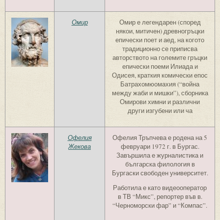
Омир
Омир е легендарен (според
някои, митичен) древногръцки
епически поет и аед, на когото
традиционно се приписва
авторството на големите гръцки
епически поеми Илиада и
Одисея, краткия комически епос
Батрахомюомахия (“война
между жаби и мишки”), сборника
Омирови химни и различни
други изгубени или ча
Офелия
Офелия Тръпчева е родена на 5
Жекова
февруари 1972 г. в Бургас.
Завършила е журналистика и
българска филология в
Бургаски свободен университет.
Работила е като видеооператор
в ТВ “Микс”, репортер във в.
“Черноморски фар” и “Компас”.