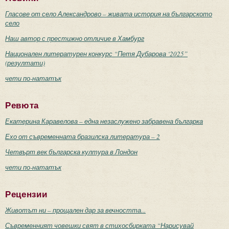
Гласове от село Александрово – живата история на българското
село
Наш автор с престижно отличие в Хамбург
Национален литературен конкурс “Петя Дубарова ‘2025”
(резултати)
чети по-нататък
Ревюта
Екатерина Каравелова – една незаслужено забравена българка
Ехо от съвременната бразилска литература – 2
Четвърт век българска култура в Лондон
чети по-нататък
Рецензии
Животът ни – прощален дар за вечността...
Съвременният човешки свят в стихосбирката “Нарисувай