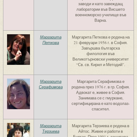
заводи и като завеждащ
лаборатории във Висшето
военноморско училище във
Варна.
Маргарита
Маргарита Петкова е родена на
Петкова
21 февруари 1956 г. в София.
Завършва българска
филология във
Великотърновски университет
“Св. св. Кирил и Методий”.
Маргарита
Маргарита Серафимова е
Серафимова
родена през 1976 г. в гр. София.
Адвокат е, живее в София.
Занимава се с гмуркане,
сертифицирана е като водолаз-
спасител.
Маргарита
Маргарита Терзиева е родена в
Терзиева
Айтос. Живее и работи в
Бургас. През 1991 г. защитава