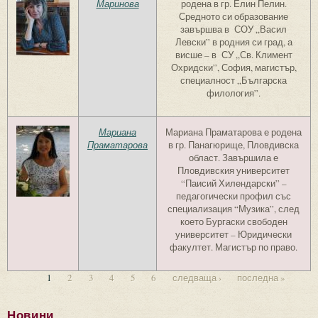
Маринова
родена в гр. Елин Пелин.
Средното си образование
завършва в СОУ „Васил
Левски” в родния си град, а
висше – в СУ „Св. Климент
Охридски”, София, магистър,
специалност „Българска
филология”.
Мариана
Мариана Праматарова е родена
Праматарова
в гр. Панагюрище, Пловдивска
област. Завършила е
Пловдивския университет
“Паисий Хилендарски” –
педагогически профил със
специализация “Музика”, след
което Бургаски свободен
университет – Юридически
факултет. Магистър по право.
1
2
3
4
5
6
следваща ›
последна »
Страници
Новини