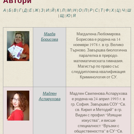
Автори
А
|
Б
|
В
|
Г
|
Д
|
Е
|
Ж
|
З
|
И
|
Й
|
К
|
Л
|
М
|
Н
|
О
|
П
|
Р
|
С
|
Т
|
Ф
|
Х
|
Ц
|
Ч
|
Ш
|
Щ
|
Ю
|
Я
Магда
Магдалена Любомирова
Борисова
Борисова е родена на 14
ноември 1978 г. в гр. Велико
Търново. Завършва биологична
паралелка в природо-
математическата гимназия.
Магистър по право със
следдипломна квалификация
Криминология от СУ.
Мадлен
Мадлен Свиленова Аспарухова
Аспарухова
е родена на 24 април 1993 г. в
гр. София. Завършва СОУ “Св.
св. Кирил и Методий” в гр.
Видин с профил “Изящни
изкуства”, и висше
специалност “Връзки с
обществеността” в СУ “Св.