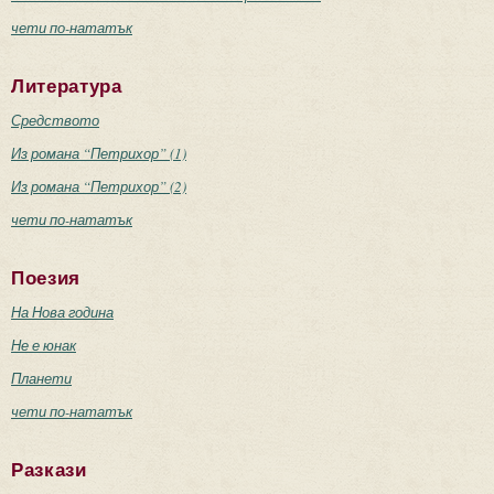
чети по-нататък
Литература
Средството
Из романа “Петрихор” (1)
Из романа “Петрихор” (2)
чети по-нататък
Поезия
На Нова година
Не е юнак
Планети
чети по-нататък
Разкази