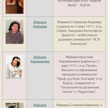
на литературен клуб “Морски
звуци” – Бургас.
Мариана
Мариана Стефанова Каприева
Каприева
е родена на 10 март 1955 г. в гр.
София. Завършва Философски
факултет на Московски
държавен университет “М. В.
Ломоносов”.
Мариана
Мариана Кръстева
Караиванова
Караиванова е родена на 12
март 1970 г. в гр. Петрич.
Висшето си образование
завършва в университет
“Проф. д-р Асен Златаров” в гр.
Бургас, специалности:
“Технология на органичния
синтез” и “Педагогика”.
Мариана
Мариана Стоянова Маринова е