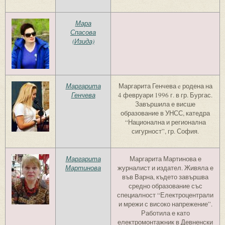
Мара
Спасова
(Изида)
Маргарита
Маргарита Генчева e родена на
Генчева
4 февруари 1996 г. в гр. Бургас.
Завършила е висше
образование в УНСС, катедра
“Национална и регионална
сигурност”, гр. София.
Маргарита
Маргарита Мартинова е
Мартинова
журналист и издател. Живяла е
във Варна, където завършва
средно образование със
специалност “Електроцентрали
и мрежи с високо напрежение”.
Работила е като
електромонтажник в Девненски