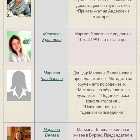
дисертационен труд на тема
“Приказникът на Андерсен в
България”.
Маргрет
Маргрет Христова е родена на
Христова
11 май 1994 г. в гр. Свищов.
Мариана
Доц. д-р Мариана Балабанова е
Балабанова
преподавател по “Методика на
обучението по роден език”,
“Методика на обучението по
чужд език”, “Педагогическа
конфликтология”,
“Психолингвистика”,
“Девиантно поведение”.
Мариана
Мариана Велева е родена и
Велева
живее в Бургас. Председател е