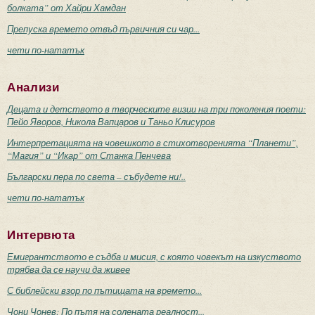
болката” от Хайри Хамдан
Препуска времето отвъд първичния си чар...
чети по-нататък
Анализи
Децата и детството в творческите визии на три поколения поети:
Пейо Яворов, Никола Вапцаров и Таньо Клисуров
Интерпретацията на човешкото в стихотворенията “Планети”,
“Магия” и “Икар” от Станка Пенчева
Български пера по света – събудете ни!..
чети по-нататък
Интервюта
Емигрантството е съдба и мисия, с която човекът на изкуството
трябва да се научи да живее
С библейски взор по пътищата на времето...
Чони Чонев: По пътя на солената реалност...