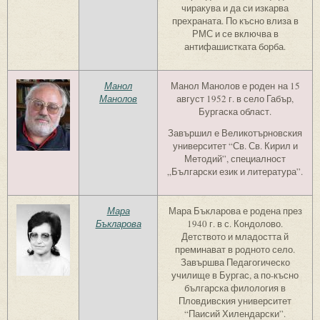
чиракува и да си изкарва
прехраната. По късно влиза в
РМС и се включва в
антифашистката борба.
Манол
Манол Манолов е роден на 15
Манолов
август 1952 г. в село Габър,
Бургаска област.
Завършил е Великотърновския
университет “Св. Св. Кирил и
Методий”, специалност
„Български език и литература”.
Мара
Мара Бъкларова е родена през
Бъкларова
1940 г. в с. Кондолово.
Детството и младостта й
преминават в родното село.
Завършва Педагогическо
училище в Бургас, а по-късно
българска филология в
Пловдивския университет
“Паисий Хилендарски”.