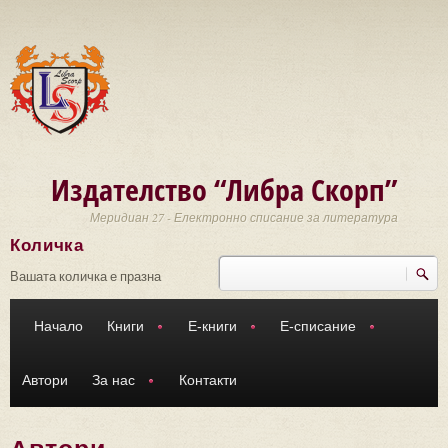
Премини към основното съдържание
Издателство “Либра Скорп”
Меридиан 27 - Електронно списание за литература
Количка
Търси
Форма за търсене
Вашата количка е празна
Начало
Книги
Е-книги
Е-списание
Автори
За нас
Контакти