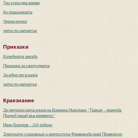
Три куршума време
Аз прашинката
Черна котка
чети по-нататък
Приказки
Коледната звезда
Приказка за светулката
За една песъчинка
чети по-нататък
Краезнание
За летописната книга на Божанка Николова “Тракия – легенда.
Поглед назад във времето”
Иван Богоров – 200 години
Златното съкровище и крепостта Фармакида край Приморско