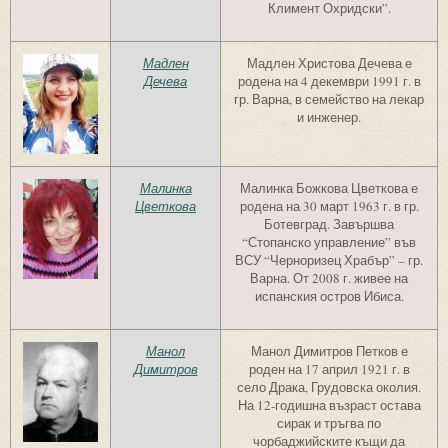
Климент Охридски”.
Мадлен
Мадлен Христова Дечева е
Дечева
родена на 4 декември 1991 г. в
гр. Варна, в семейство на лекар
и инженер.
Малинка
Малинка Божкова Цветкова е
Цветкова
родена на 30 март 1963 г. в гр.
Ботевград. Завършва
“Стопанско управление” във
ВСУ “Черноризец Храбър” – гр.
Варна. От 2008 г. живее на
испанския остров Ибиса.
Манол
Манол Димитров Петков е
Димитров
роден на 17 април 1921 г. в
село Драка, Грудовска околия.
На 12-годишна възраст остава
сирак и тръгва по
чорбаджийските къщи да