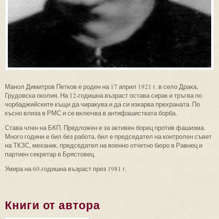
Манол Димитров Петков е роден на 17 април 1921 г. в село Драка,
Грудовска околия. На 12-годишна възраст остава сирак и тръгва по
чорбаджийските къщи да чиракува и да си изкарва прехраната. По
късно влиза в РМС и се включва в антифашистката борба.
Става член на БКП. Предложен е за активен борец против фашизма.
Много години е бил без работа, бил е председател на контролен съвет
на ТКЗС, механик, председател на военно отчетно бюро в Равнец и
партиен секретар в Брястовец.
Умира на 60-годишна възраст през 1981 г.
Книги от автора