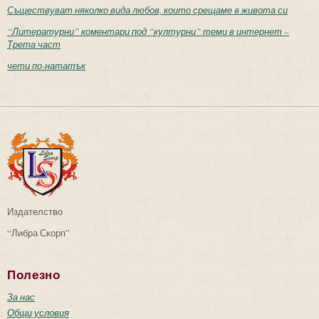
Съществуват няколко вида любов, които срещаме в живота си
“Литературни” коментари под “културни” теми в интернет –
Трета част
чети по-нататък
Издателство
“Либра Скорп”
Полезно
За нас
Общи условия