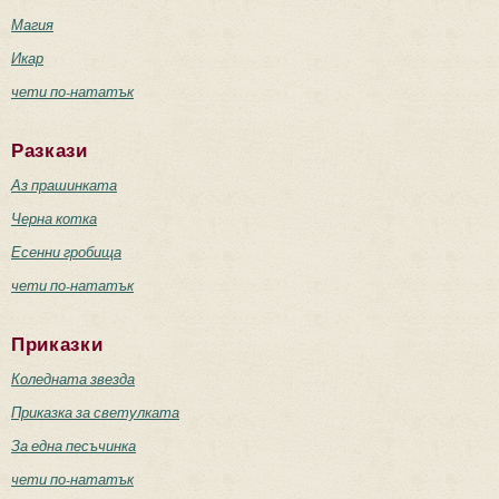
Магия
Икар
чети по-нататък
Разкази
Аз прашинката
Черна котка
Есенни гробища
чети по-нататък
Приказки
Коледната звезда
Приказка за светулката
За една песъчинка
чети по-нататък