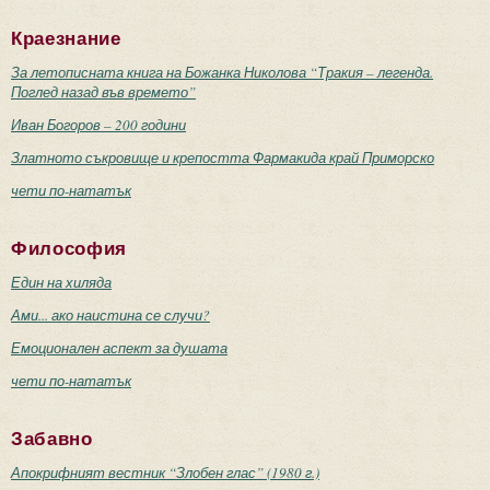
Краезнание
За летописната книга на Божанка Николова “Тракия – легенда.
Поглед назад във времето”
Иван Богоров – 200 години
Златното съкровище и крепостта Фармакида край Приморско
чети по-нататък
Философия
Един на хиляда
Ами... ако наистина се случи?
Емоционален аспект за душата
чети по-нататък
Забавно
Апокрифният вестник “Злобен глас” (1980 г.)