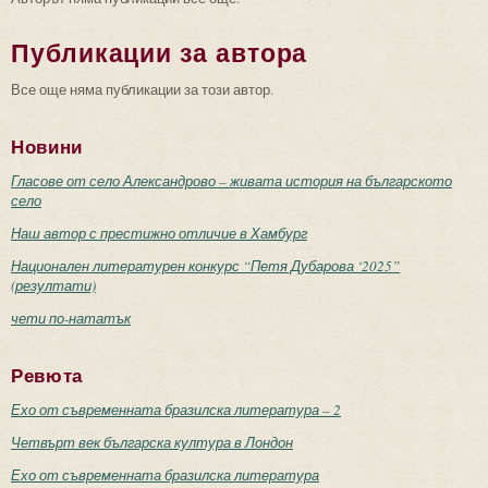
Публикации за автора
Все още няма публикации за този автор.
Новини
Гласове от село Александрово – живата история на българското
село
Наш автор с престижно отличие в Хамбург
Национален литературен конкурс “Петя Дубарова ‘2025”
(резултати)
чети по-нататък
Ревюта
Ехо от съвременната бразилска литература – 2
Четвърт век българска култура в Лондон
Ехо от съвременната бразилска литература