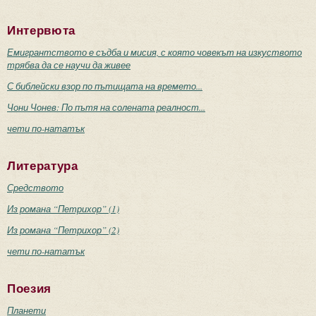
Интервюта
Емигрантството е съдба и мисия, с която човекът на изкуството
трябва да се научи да живее
С библейски взор по пътищата на времето...
Чони Чонев: По пътя на солената реалност...
чети по-нататък
Литература
Средството
Из романа “Петрихор” (1)
Из романа “Петрихор” (2)
чети по-нататък
Поезия
Планети