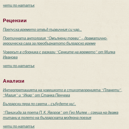
чети по-нататък
Рецензии
Препуска времето отвъд първичния си чар...
Поетичната антология “Омълнени треви” – драматично-
героическа сага за преобърнатото българско време
Човекът в сборника с разкази “Сенките на времето” от Милка
Иванова
чети по-нататък
Анализи
Интерпретацията на човешкото в стихотворенията “Планети”,
“Магия” и “Икар” от Станка Пенчева
Български пера по света – събудете ни!..
“Панихида за поета П. К. Яворов” от Гео Милев – среща на двама
титани в полето на българската модерна поезия
чети по-нататък