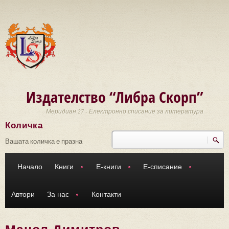
Премини към основното съдържание
Издателство “Либра Скорп”
Меридиан 27 - Електронно списание за литература
Количка
Търси
Форма за търсене
Вашата количка е празна
Начало
Книги
Е-книги
Е-списание
Автори
За нас
Контакти