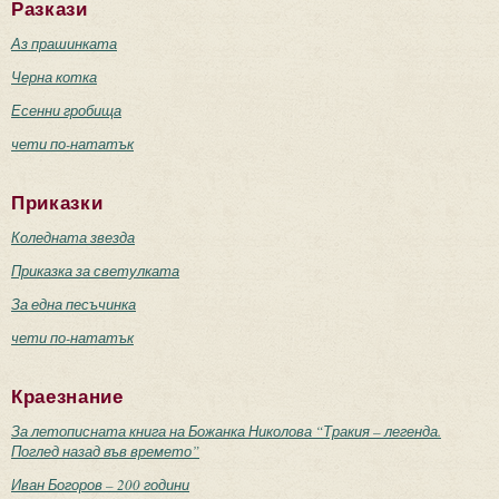
Разкази
Аз прашинката
Черна котка
Есенни гробища
чети по-нататък
Приказки
Коледната звезда
Приказка за светулката
За една песъчинка
чети по-нататък
Краезнание
За летописната книга на Божанка Николова “Тракия – легенда.
Поглед назад във времето”
Иван Богоров – 200 години