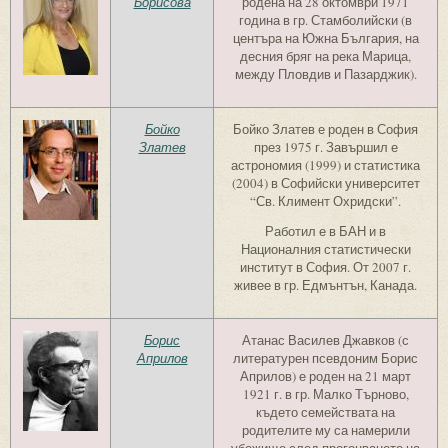
Борисова
родена на 28 октомври 1971
година в гр. Стамболийски (в
центъра на Южна България, на
десния бряг на река Марица,
между Пловдив и Пазарджик).
Бойко
Бойко Златев е роден в София
Златев
през 1975 г. Завършил е
астрономия (1999) и статистика
(2004) в Софийски университет
“Св. Климент Охридски”.
Работил е в БАН и в
Националния статистически
институт в София. От 2007 г.
живее в гр. Едмънтън, Канада.
Борис
Атанас Василев Джавков (с
Априлов
литературен псевдоним Борис
Априлов) е роден на 21 март
1921 г. в гр. Малко Търново,
където семействата на
родителите му са намерили