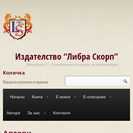
Премини към основното съдържание
Издателство “Либра Скорп”
Меридиан 27 - Електронно списание за литература
Количка
Търси
Форма за търсене
Вашата количка е празна
Начало
Книги
Е-книги
Е-списание
Автори
За нас
Контакти