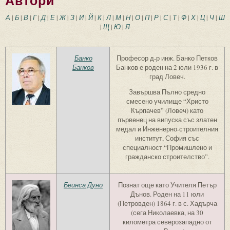
Автори
А
|
Б
|
В
|
Г
|
Д
|
Е
|
Ж
|
З
|
И
|
Й
|
К
|
Л
|
М
|
Н
|
О
|
П
|
Р
|
С
|
Т
|
Ф
|
Х
|
Ц
|
Ч
|
Ш
|
Щ
|
Ю
|
Я
Банко
Професор д-р инж. Банко Петков
Банков
Банков е роден на 2 юли 1936 г. в
град Ловеч.
Завършва Пълно средно
смесено училище “Христо
Кърпачев” (Ловеч) като
първенец на випуска със златен
медал и Инженерно-строителния
институт, София със
специалност “Промишлено и
гражданско строителство”.
Беинса Дуно
Познат още като Учителя Петър
Дънов. Роден на 11 юли
(Петровден) 1864 г. в с. Хадърча
(сега Николаевка, на 30
километра северозападно от