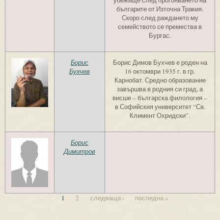
убежище след прогонването на
българите от Източна Тракия.
Скоро след раждането му
семейството се премества в
Бургас.
Борис
Борис Димов Бухчев е роден на
Бухчев
16 октомври 1935 г. в гр.
Карнобат. Средно образование
завършва в родния си град, а
висше – българска филология –
в Софийския университет “Св.
Климент Охридски”.
Борис
Димитров
1
2
следваща ›
последна »
Страници