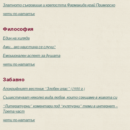
Златното съкровище и крепостта Фармакида край Приморско
чети по-нататък
Философия
Един на хиляда
Ами... ако наистина се случи?
Емоционален аспект за душата
чети по-нататък
Забавно
Апокрифният вестник “Злобен глас” (1980 г.)
Съществуват няколко вида любов, които срещаме в живота си
“Литературни” коментари под “културни” теми в интернет –
Трета част
чети по-нататък