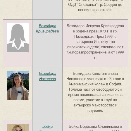
ОДЗ “Снежанка” гр. Средец до
пенсионирането си.
Божидара
Божидара Искрева Кривирадева
Кривирадева
е родена през 1973 г. в гр.
Пазарджик. През 1993 г.
завършва Институт по
библиотечно дело, специалност
Книгоразпространение, а от 1999
г.
Божидара
Божидара Константинова
Николова
Николова е ученичка в 12. клас в
Американския колеж в София.
Голяма част от свободното си
време посвещава на писане на
поеми, участие в клуб по
актьорско майсторство и
плуване.
Бойка
Бойка Борисова Сланинкова е