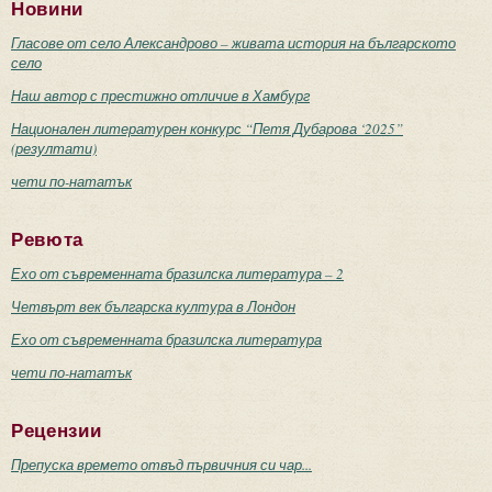
Новини
Гласове от село Александрово – живата история на българското
село
Наш автор с престижно отличие в Хамбург
Национален литературен конкурс “Петя Дубарова ‘2025”
(резултати)
чети по-нататък
Ревюта
Ехо от съвременната бразилска литература – 2
Четвърт век българска култура в Лондон
Ехо от съвременната бразилска литература
чети по-нататък
Рецензии
Препуска времето отвъд първичния си чар...