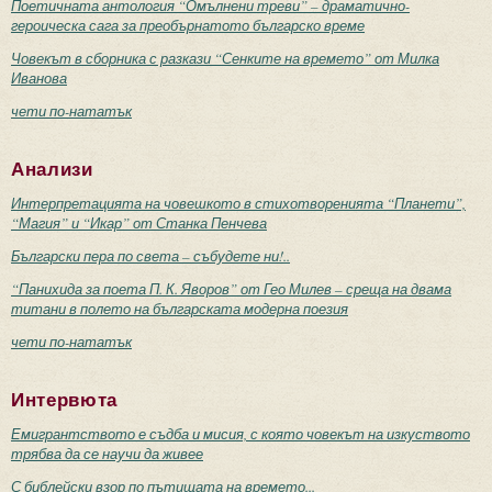
Поетичната антология “Омълнени треви” – драматично-
героическа сага за преобърнатото българско време
Човекът в сборника с разкази “Сенките на времето” от Милка
Иванова
чети по-нататък
Анализи
Интерпретацията на човешкото в стихотворенията “Планети”,
“Магия” и “Икар” от Станка Пенчева
Български пера по света – събудете ни!..
“Панихида за поета П. К. Яворов” от Гео Милев – среща на двама
титани в полето на българската модерна поезия
чети по-нататък
Интервюта
Емигрантството е съдба и мисия, с която човекът на изкуството
трябва да се научи да живее
С библейски взор по пътищата на времето...