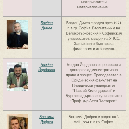
материалите и
материалознание”.
Богдан
Богдан Дичев е роден през 1971
Дичев
г. в гр. София. Възпитаник е на
Великотърновския и Софийския
университет, също и на УНСС.
Завършил е българска
филология и икономика.
Богдан
Богдан Йорданов е професор и
Йорданов
доктор по административно
право и процес. Преподавател в
Юридическия факултет на
Пловдивски университет
“Паисий Хилендарски” и
Бургаски държавен университет
“Проф. д-р Асен Златаров”.
Богомил
Богомил Добрев е роден на 3
Добрев
май 1994 г. в гр. София.