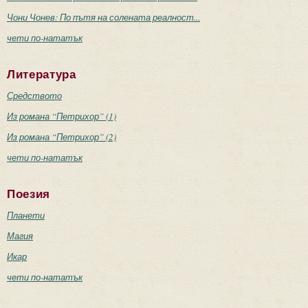
Чони Чонев: По пътя на солената реалност...
чети по-нататък
Литература
Средството
Из романа “Петрихор” (1)
Из романа “Петрихор” (2)
чети по-нататък
Поезия
Планети
Магия
Икар
чети по-нататък