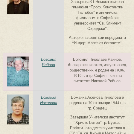
Завършва 91 Немска езикова
гимназия “Проф. Константин
Гълъбов” и английска
филология в Софийски
университет “Св. Климент
Охридски”.
Автор е на фентъзи поредицата
“Индор: Магия от боговете”.
Богомил
Богомил Николаев Райнов,
Райнов
български писател, изкуствовед,
общественик, е роден на 19.06.
1919 г. в гр. София – син на
писателя Николай Райнов.
Божанка
Божанка Асенова Николова е
Николова
родена на 30 октомври 1944 г. в
гр. Средец.
Завършва Учителски институт
“Христо Ботев” гр. Бургас.
Работи като детска учителка в
ОУ “Св. св. Кирил и Методий” и