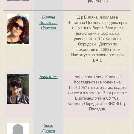
град Варна).
Биляна
Д-р Биляна Николаева
Великова-
Великова-Цонкова е родена през
Цонкова
1976 г. в гр. Варна. Завършва
психология в Софийски
университет “Св. Климент
Охридски”. Доктор по
психология от 2005 г. към
Института по психология при
БАН.
Бина Калс
Бина Калс (Бина Калчева
Костадинова) е родена на
15.03.1967 г. в гр. Бургас, където
живее и в момента. Завършила е
Биотехнологии в СУ “Св.
Климент Охридски” и ВИХВП, гр.
Пловдив.
Биню
Дончев