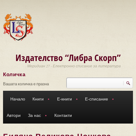
Премини към основното съдържание
Издателство “Либра Скорп”
Меридиан 27 - Електронно списание за литература
Количка
Търси
Форма за търсене
Вашата количка е празна
Начало
Книги
Е-книги
Е-списание
Автори
За нас
Контакти