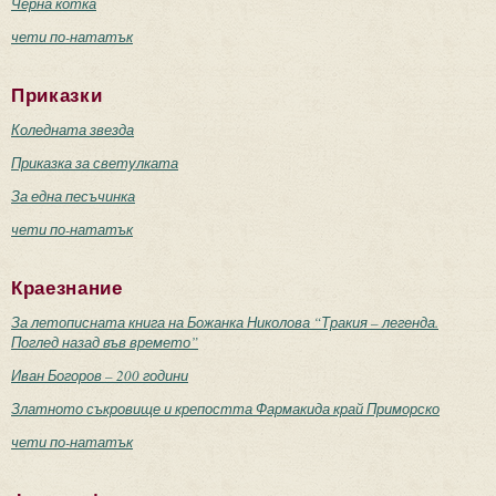
Черна котка
чети по-нататък
Приказки
Коледната звезда
Приказка за светулката
За една песъчинка
чети по-нататък
Краезнание
За летописната книга на Божанка Николова “Тракия – легенда.
Поглед назад във времето”
Иван Богоров – 200 години
Златното съкровище и крепостта Фармакида край Приморско
чети по-нататък