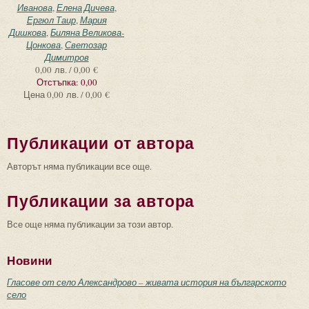
Иванова
,
Елена Дичева
,
Ергюл Таир
,
Мария
Дишкова
,
Биляна Великова-
Цонкова
,
Светозар
Димитров
0,00 лв. / 0,00 €
Отстъпка:
0,00
Цена
0,00 лв. / 0,00 €
Публикации от автора
Авторът няма публикации все още.
Публикации за автора
Все още няма публикации за този автор.
Новини
Гласове от село Александрово – живата история на българското
село