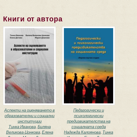
Книги от автора
Аспекти на оценяването в
Педагогически и
образователни и социални
психологически
институции
предизвикателства на
Тинка Иванова
,
Биляна
социалната среда
Великова-Цонкова
,
Елена
Надежда Калоянова
,
Тинка