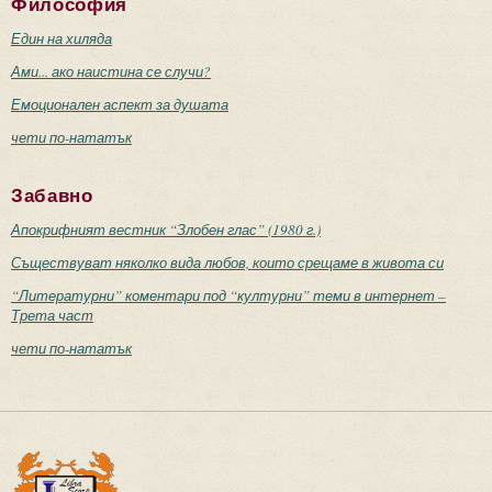
Философия
Един на хиляда
Ами... ако наистина се случи?
Емоционален аспект за душата
чети по-нататък
Забавно
Апокрифният вестник “Злобен глас” (1980 г.)
Съществуват няколко вида любов, които срещаме в живота си
“Литературни” коментари под “културни” теми в интернет –
Трета част
чети по-нататък