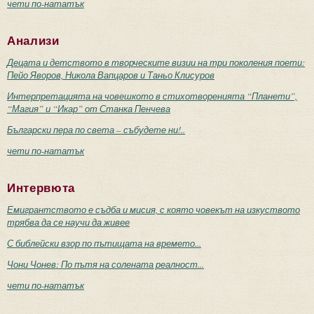
чети по-нататък
Анализи
Децата и детството в творческите визии на три поколения поети:
Пейо Яворов, Никола Вапцаров и Таньо Клисуров
Интерпретацията на човешкото в стихотворенията “Планети”,
“Магия” и “Икар” от Станка Пенчева
Български пера по света – събудете ни!..
чети по-нататък
Интервюта
Емигрантството е съдба и мисия, с която човекът на изкуството
трябва да се научи да живее
С библейски взор по пътищата на времето...
Чони Чонев: По пътя на солената реалност...
чети по-нататък