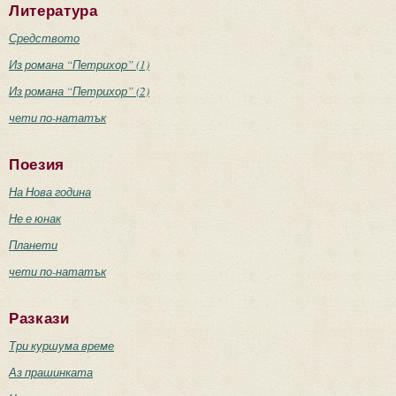
Литература
Средството
Из романа “Петрихор” (1)
Из романа “Петрихор” (2)
чети по-нататък
Поезия
На Нова година
Не е юнак
Планети
чети по-нататък
Разкази
Три куршума време
Аз прашинката