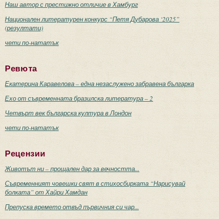
Наш автор с престижно отличие в Хамбург
Национален литературен конкурс “Петя Дубарова ‘2025”
(резултати)
чети по-нататък
Ревюта
Екатерина Каравелова – една незаслужено забравена българка
Ехо от съвременната бразилска литература – 2
Четвърт век българска култура в Лондон
чети по-нататък
Рецензии
Животът ни – прощален дар за вечността...
Съвременният човешки свят в стихосбирката “Нарисувай
болката” от Хайри Хамдан
Препуска времето отвъд първичния си чар...