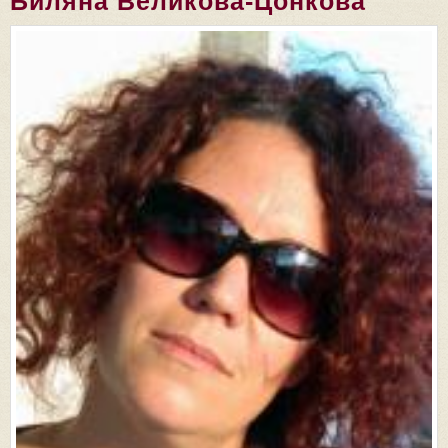
Биляна Великова-Цонкова