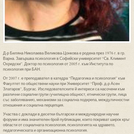
Д-р Биляна Николаева Великова-Цонкова е родена през 1976 г. в гр.
Варна. Завършва психология в Софийски университет “Св. Климент
Охридски”. Доктор по психология от 2005 г. към Института по
психология при БАН.
От 2007 г. е преподавател в катедра “Педагогика и психология” към
Факултет по обществени науки при Университет “Проф. д-р Асен
Златаров”, Бургас. Изследователските й интереси са насочени към
различни социални групи (училищна общност, етнически групи, лица
със заболявания), механизми за социална подкрепа, междуличностни
отношения и социална перцепция.
Участва с доклади в десетки български и международни научни
форуми и има значителен брой публикации, които покриват широк кръг
области от социалната психология, психологията на здравето,
педагогическата и организационна психология.