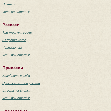
Планети
чети по-нататък
Разкази
Три куршума време
Аз прашинката
Черна котка
чети по-нататък
Приказки
Коледната звезда
Приказка за светулката
За една песъчинка
чети по-нататък