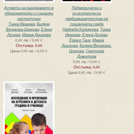
Аспекти на оценяването в
Педагогически и
образователни и социални
психологически
институции
предизвикателства на
Тинка Иванова
,
Биляна
социалната среда
Великова-Цонкова
,
Елена
Надежда Калоянова
,
Тинка
Дичева
,
Мария Дишкова
Иванова
,
Елена Дичева
,
0,00 лв. / 0,00 €
Ергюл Таир
,
Мария
Отстъпка:
0,00
Дишкова
,
Биляна Великова-
Цена
0,00 лв. / 0,00 €
Цонкова
,
Светозар
Димитров
0,00 лв. / 0,00 €
Отстъпка:
0,00
Цена
0,00 лв. / 0,00 €