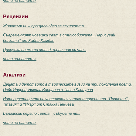
чети по-нататък
Рецензии
Животът ни – прощален дар за вечността...
Съвременният човешки свят в стихосбирката “Нарисувай
болката” от Хайри Хамдан
Препуска времето отвъд първичния си чар...
чети по-нататък
Анализи
Децата и детството в творческите визии на три поколения поети:
Пейо Яворов, Никола Вапцаров и Таньо Клисуров
Интерпретацията на човешкото в стихотворенията “Планети”,
“Магия” и “Икар” от Станка Пенчева
Български пера по света – събудете ни!..
чети по-нататък