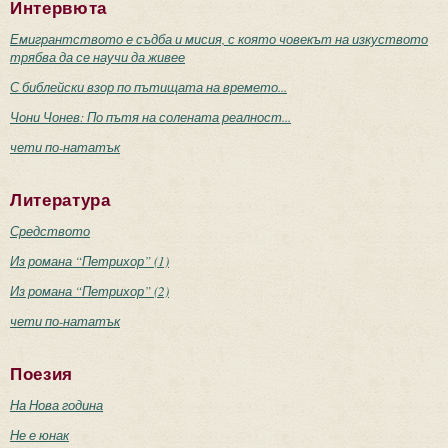
Интервюта
Емигрантството е съдба и мисия, с която човекът на изкуството
трябва да се научи да живее
С библейски взор по пътищата на времето...
Чони Чонев: По пътя на солената реалност...
чети по-нататък
Литература
Средството
Из романа “Петрихор” (1)
Из романа “Петрихор” (2)
чети по-нататък
Поезия
На Нова година
Не е юнак