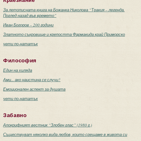
Краезнание
За летописната книга на Божанка Николова “Тракия – легенда.
Поглед назад във времето”
Иван Богоров – 200 години
Златното съкровище и крепостта Фармакида край Приморско
чети по-нататък
Философия
Един на хиляда
Ами... ако наистина се случи?
Емоционален аспект за душата
чети по-нататък
Забавно
Апокрифният вестник “Злобен глас” (1980 г.)
Съществуват няколко вида любов, които срещаме в живота си