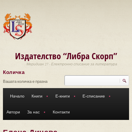
Премини към основното съдържание
Издателство “Либра Скорп”
Меридиан 27 - Електронно списание за литература
Количка
Търси
Форма за търсене
Вашата количка е празна
Начало
Книги
Е-книги
Е-списание
Автори
За нас
Контакти