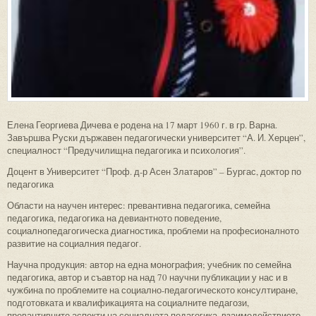
Елена Георгиева Дичева е родена на 17 март 1960 г. в гр. Варна.
Завършва Руски държавен педагогически университет “А. И. Херцен”,
специалност “Предучилищна педагогика и психология”.
Доцент в Университет “Проф. д-р Асен Златаров” – Бургас, доктор по
педагогика
Области на научен интерес: превантивна педагогика, семейна
педагогика, педагогика на девиантното поведение,
социалнопедагогическа диагностика, проблеми на професионалното
развитие на социалния педагог.
Научна продукция: автор на една монография; учебник по семейна
педагогика, автор и съавтор на над 70 научни публикации у нас и в
чужбина по проблемите на социално-педагогическото консултиране,
подготовката и квалификацията на социалните педагози,
превантивните аспекти на социалната педагогика, взаимодействието