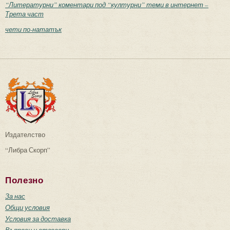
“Литературни” коментари под “културни” теми в интернет –
Трета част
чети по-нататък
Издателство
“Либра Скорп”
Полезно
За нас
Общи условия
Условия за доставка
Въпроси и отговори