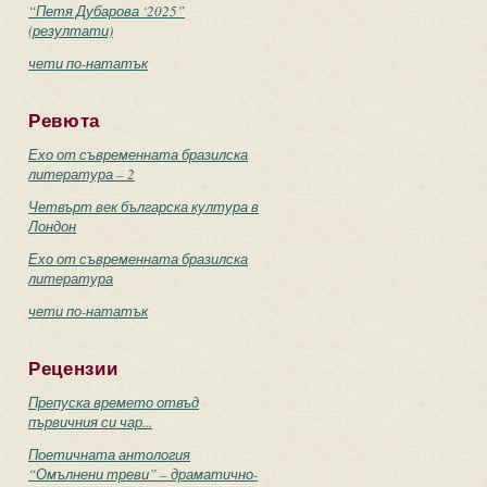
“Петя Дубарова ‘2025”
(резултати)
чети по-нататък
Ревюта
Ехо от съвременната бразилска
литература – 2
Четвърт век българска култура в
Лондон
Ехо от съвременната бразилска
литература
чети по-нататък
Рецензии
Препуска времето отвъд
първичния си чар...
Поетичната антология
“Омълнени треви” – драматично-