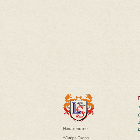
Издателство
“Либра Скорп”