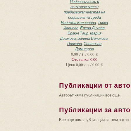
Педагогически и
психологически
предизвикателства на
социалната среда
Надежда Калоянова
,
Тинка
Иванова
,
Елена Дичева
,
Ергюл Таир
,
Мария
Дишкова
,
Биляна Великова-
Цонкова
,
Светозар
Димитров
0,00 лв. / 0,00 €
Отстъпка:
0,00
Цена
0,00 лв. / 0,00 €
Публикации от авто
Авторът няма публикации все още.
Публикации за авто
Все още няма публикации за този автор.