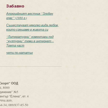
Забавно
Апокрифният вестник “Злобен
глас” (1980 г.)
Съществуват няколко вида любов,
които срещаме в живота си
“Литературни” коментари под
“културни” теми в интернет –
Трета част
чети по-нататък
с
Скорп” ООД
с, 8000
единение” №5
ентър “Елена”, ет. 4
/994-809;
64-34; 089/837-85-50