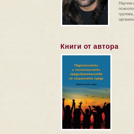
Научни 
психолог
групова
организ
Книги от автора