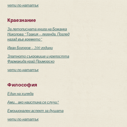
чети по-нататък
Краезнание
За летописната книга на Божанка
Николова “Тракия – легенда. Поглед
назад във времето”
Иван Богоров – 200 години
Златното съкровище и крепостта
Фармакида край Приморско
чети по-нататък
Философия
Един на хиляда
Ами... ако наистина се случи?
Емоционален аспект за душата
чети по-нататък