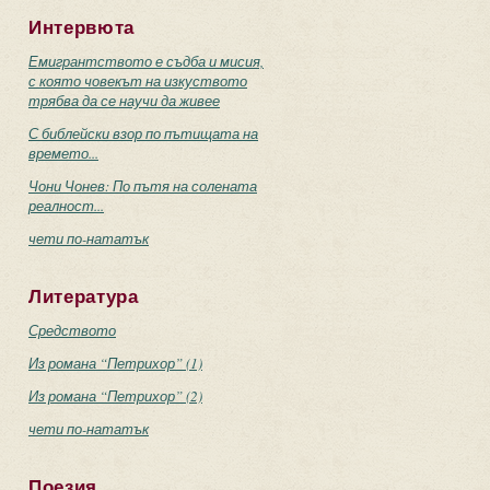
Интервюта
Емигрантството е съдба и мисия,
с която човекът на изкуството
трябва да се научи да живее
С библейски взор по пътищата на
времето...
Чони Чонев: По пътя на солената
реалност...
чети по-нататък
Литература
Средството
Из романа “Петрихор” (1)
Из романа “Петрихор” (2)
чети по-нататък
Поезия