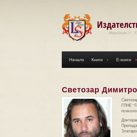
Премини към основното съдържание
Издателст
Меридиан 27 - 
Начало
Книги
Е-книги
Светозар Димитр
Светозар
ГПНЕ “Г
психоло
Доктора
Препода
Златаров