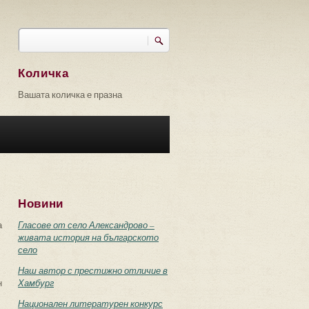
Търси
Форма за търсене
Количка
Вашата количка е празна
Новини
а
Гласове от село Александрово –
живата история на българското
село
Наш автор с престижно отличие в
н
Хамбург
Национален литературен конкурс