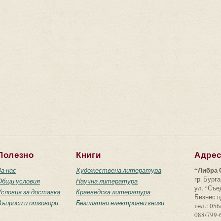
Полезно
Книги
Адре
“Либра 
За нас
Художествена литература
гр. Бурга
Общи условия
Научна литература
ул. “Съ
Условия за доставка
Краеведска литература
Бизнес ц
Въпроси и отговори
Безплатни електронни книги
тел.: 056
088/799-