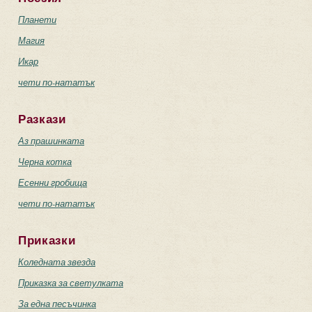
Планети
Магия
Икар
чети по-нататък
Разкази
Аз прашинката
Черна котка
Есенни гробища
чети по-нататък
Приказки
Коледната звезда
Приказка за светулката
За една песъчинка