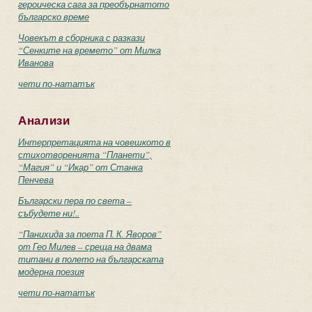
героическа сага за преобърнатото
българско време
Човекът в сборника с разкази
“Сенките на времето” от Милка
Иванова
чети по-нататък
Анализи
Интерпретацията на човешкото в
стихотворенията “Планети”,
“Магия” и “Икар” от Станка
Пенчева
Български пера по света –
събудете ни!..
“Панихида за поета П. К. Яворов”
от Гео Милев – среща на двама
титани в полето на българската
модерна поезия
чети по-нататък