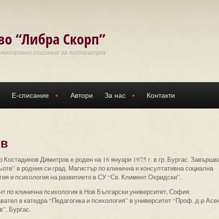
во “Либра Скорп”
Електронно списание за литература
Е-списание
Автори
За нас
Контакти
ов
 Костадинов Димитров е роден на 16 януари 1975 г. в гр. Бургас. Завършв
ьоте” в родния си град. Магистър по клинична и консултативна социална
гия и психология на развитието в СУ “Св. Климент Охридски”.
нт по клинична психология в Нов Български университет, София.
вател в катедра “Педагогика и психология” в университет “Проф. д-р Асе
”, Бургас.