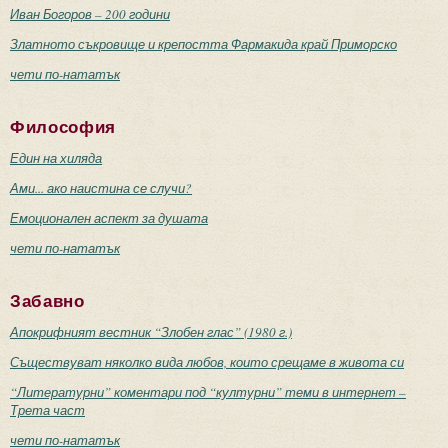
Иван Богоров – 200 години
Златното съкровище и крепостта Фармакида край Приморско
чети по-нататък
Философия
Един на хиляда
Ами... ако наистина се случи?
Емоционален аспект за душата
чети по-нататък
Забавно
Апокрифният вестник “Злобен глас” (1980 г.)
Съществуват няколко вида любов, които срещаме в живота си
“Литературни” коментари под “културни” теми в интернет –
Трета част
чети по-нататък