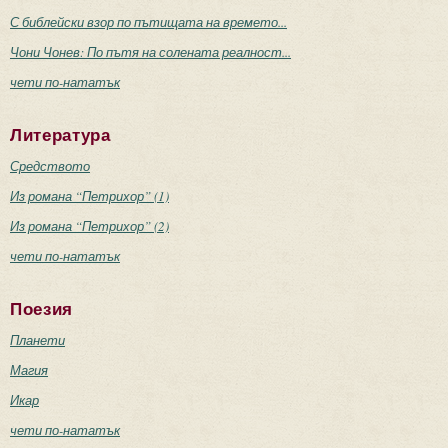
С библейски взор по пътищата на времето...
Чони Чонев: По пътя на солената реалност...
чети по-нататък
Литература
Средството
Из романа “Петрихор” (1)
Из романа “Петрихор” (2)
чети по-нататък
Поезия
Планети
Магия
Икар
чети по-нататък