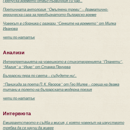
Препуска времето отвъд първичния си чар...
Поетичната антология “Омълнени треви” – драматично-
героическа сага за преобърнатото българско време
Човекът в сборника с разкази “Сенките на времето” от Милка
Иванова
чети по-нататък
Анализи
Интерпретацията на човешкото в стихотворенията “Планети”,
“Магия” и “Икар” от Станка Пенчева
Български пера по света – събудете ни!..
“Панихида за поета П. К. Яворов” от Гео Милев – среща на двама
титани в полето на българската модерна поезия
чети по-нататък
Интервюта
Емигрантството е съдба и мисия, с която човекът на изкуството
трябва да се научи да живее