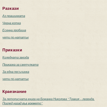
Разкази
Аз прашинката
Черна котка
Есенни гробища
чети по-нататък
Приказки
Коледната звезда
Приказка за светулката
За една песъчинка
чети по-нататък
Краезнание
За летописната книга на Божанка Николова “Тракия – легенда.
Поглед назад във времето”