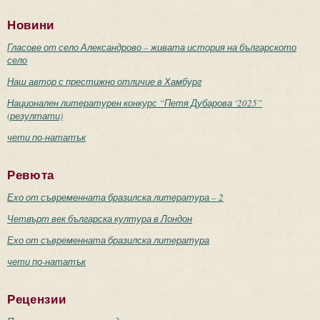
Новини
Гласове от село Александрово – живата история на българското
село
Наш автор с престижно отличие в Хамбург
Национален литературен конкурс “Петя Дубарова ‘2025”
(резултати)
чети по-нататък
Ревюта
Ехо от съвременната бразилска литература – 2
Четвърт век българска култура в Лондон
Ехо от съвременната бразилска литература
чети по-нататък
Рецензии