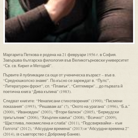
Маргарита Петкова е родена на 21 февруари 1956 г. в София.
Завършва българска филология във Великотърновски университет
“Св. св. Кирил и Методий”.
Първите й публикации са още от ученическа възраст – във в.
“Средношколско знаме”. По-късно се зареждат в. “Пулс”,
“Литературен фронт”, сп. “Пламък”, “Септември”... до първата й
поетична книга “Дива къпина” (1983).
Следват книгите: “Ненаписани стихотворения” (1990), “Писмени
показания” (1993), “Решавам аз” (?), “Окото на урагана” (1996), “Б.а.”
(2000), “Ивановден” (2003), “Втори балкон” (2005), “Бермудски
триъгълник” (2006), “Хвърлен камък” (2008), “Всичко!” (2009),
“Щастлива, лекомислена и слаба” (2011), “Подсвирквайки – към
Голгота” (2012), “Абсурдни времена” (2013) и “Абсурдни времена 2”
(2014), (в съавторство с Добромир Банев).