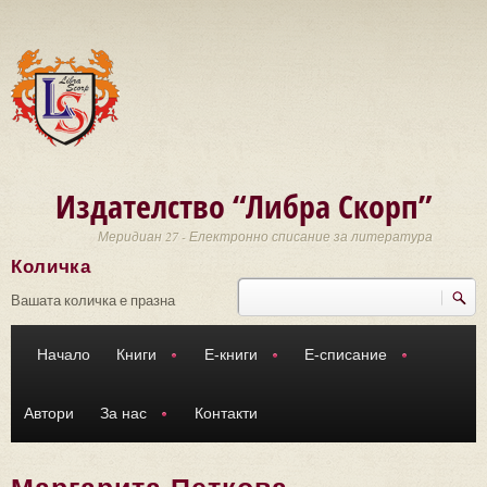
Премини към основното съдържание
Издателство “Либра Скорп”
Меридиан 27 - Електронно списание за литература
Количка
Търси
Форма за търсене
Вашата количка е празна
Начало
Книги
Е-книги
Е-списание
Автори
За нас
Контакти