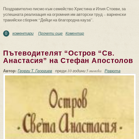
Поздравително писмо към семейство Христина и Илия Стоеви, за
успешната реализация на огромния им авторски труд – варненски
тракийски сборник “Дейци на благородна кауза”.
коментари
Прочети още
about За варненския тракийски сборник
Коментар
0
“Дейци на благородна кауза”
Пътеводителят “Остров “Св.
Анастасия” на Стефан Апостолов
Автор:
Георги Т. Георгиев
преди
10 години 5 months
Ревюта