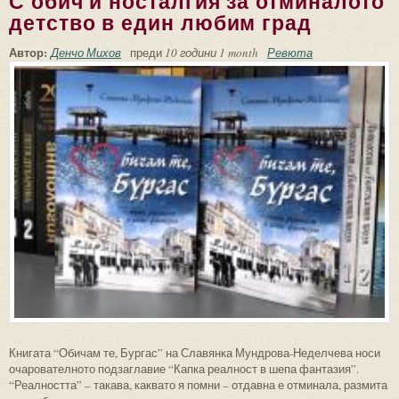
С обич и носталгия за отминалото
детство в един любим град
Автор:
Денчо Михов
преди
10 години 1 month
Ревюта
Книгата “Обичам те, Бургас” на Славянка Мундрова-Неделчева носи
очарователното подзаглавие “Капка реалност в шепа фантазия”.
“Реалността” – такава, каквато я помни – отдавна е отминала, размита