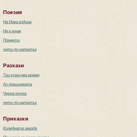
Поезия
На Нова година
Не е юнак
Планети
чети по-нататък
Разкази
Три куршума време
Аз прашинката
Черна котка
чети по-нататък
Приказки
Коледната звезда