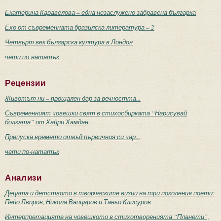
Екатерина Каравелова – една незаслужено забравена българка
Ехо от съвременната бразилска литература – 2
Четвърт век българска култура в Лондон
чети по-нататък
Рецензии
Животът ни – прощален дар за вечността...
Съвременният човешки свят в стихосбирката “Нарисувай
болката” от Хайри Хамдан
Препуска времето отвъд първичния си чар...
чети по-нататък
Анализи
Децата и детството в творческите визии на три поколения поети:
Пейо Яворов, Никола Вапцаров и Таньо Клисуров
Интерпретацията на човешкото в стихотворенията “Планети”,