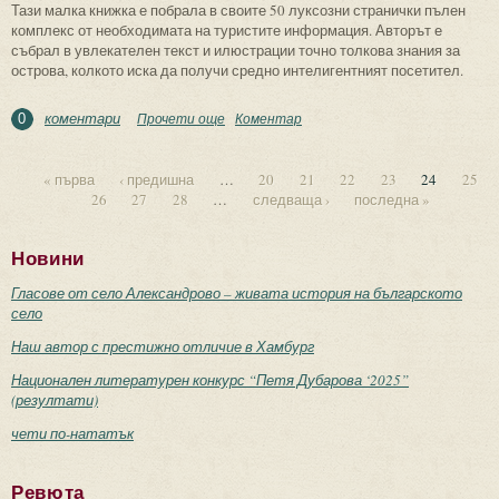
Тази малка книжка е побрала в своите 50 луксозни странички пълен
комплекс от необходимата на туристите информация. Авторът е
събрал в увлекателен текст и илюстрации точно толкова знания за
острова, колкото иска да получи средно интелигентният посетител.
коментари
Прочети още
about Пътеводителят “Остров “Св.
Коментар
0
Анастасия” на Стефан Апостолов
« първа
‹ предишна
…
20
21
22
23
24
25
26
27
28
…
следваща ›
последна »
Страници
Новини
Гласове от село Александрово – живата история на българското
село
Наш автор с престижно отличие в Хамбург
Национален литературен конкурс “Петя Дубарова ‘2025”
(резултати)
чети по-нататък
Ревюта