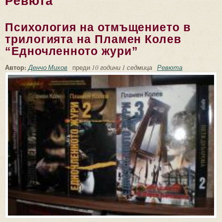
Ревюта
Психология на отмъщението в
трилогията на Пламен Колев
“Едночленното жури”
Автор:
Денчо Михов
преди
10 години 1 седмица
Ревюта