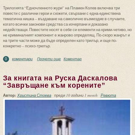
Трилогията “Едночленното жури” на Пламен Колев включва три
повести с различни герои и сюжети, свързани с една-единствена
тематична нишка – въздаване на самолично възмездие в случаите,
когато всички законови средства са изчерпани и доказано
недействащи. Повестите носят в себе си елементи на крими-четиво, но
не криминалният компонент е жанрово определящ. По-скоро жанрът и
на трите части може да бъде определен като трилър, и още по-
конкретно – психо-трилър.
коментари
Прочети още
about Психология на отмъщението в
Коментар
0
трилогията на Пламен Колев
“Едночленното жури”
За книгата на Руска Даскалова
“Завръщане към корените”
Автор:
Христина Стоева
преди
10 години 1 month
Ревюта