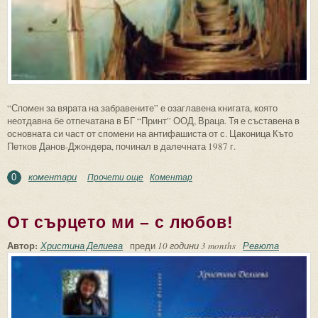
“Спомен за вярата на забравените” е озаглавена книгата, която
неотдавна бе отпечатана в БГ “Принт” ООД, Враца. Тя е съставена в
основната си част от спомени на антифашиста от с. Цаконица Къто
Петков Данов-Джондера, починал в далечната 1987 г.
коментари
Прочети още
about Истината срещу лъжата
Коментар
0
От сърцето ми – с любов!
Автор:
Христина Делиева
преди
10 години 3 months
Ревюта