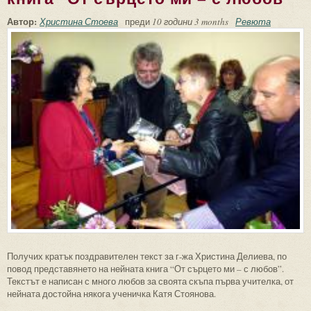
Автор:
Христина Стоева
преди
10 години 3 months
Ревюта
Получих кратък поздравителен текст за г-жа Христина Делиева, по
повод представянето на нейната книга “От сърцето ми – с любов”.
Текстът е написан с много любов за своята скъпа първа учителка, от
нейната достойна някога ученичка Катя Стоянова.