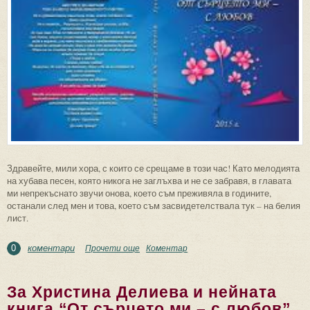
Здравейте, мили хора, с които се срещаме в този час! Като мелодията
на хубава песен, която никога не заглъхва и не се забравя, в главата
ми непрекъснато звучи онова, което съм преживяла в годините,
останали след мен и това, което съм засвидетелствала тук – на белия
лист.
коментари
Прочети още
about От сърцето ми – с любов!
Коментар
0
За Христина Делиева и нейната
книга “От сърцето ми – с любов”