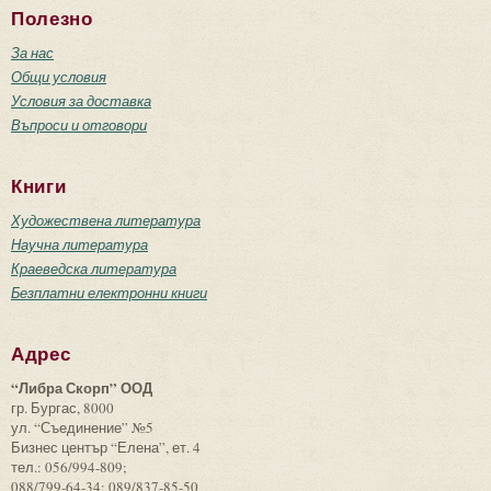
Полезно
За нас
Общи условия
Условия за доставка
Въпроси и отговори
Книги
Художествена литература
Научна литература
Краеведска литература
Безплатни електронни книги
Адрес
“Либра Скорп” ООД
гр. Бургас, 8000
ул. “Съединение” №5
Бизнес център “Елена”, ет. 4
тел.: 056/994-809;
088/799-64-34; 089/837-85-50