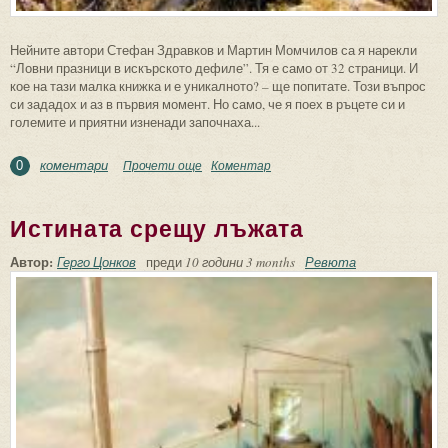
Нейните автори Стефан Здравков и Мартин Момчилов са я нарекли
“Ловни празници в искърското дефиле”. Тя е само от 32 страници. И
кое на тази малка книжка и е уникалното? – ще попитате. Този въпрос
си зададох и аз в първия момент. Но само, че я поех в ръцете си и
големите и приятни изненади започнаха...
коментари
Прочети още
about Една уникална книжка
Коментар
0
Истината срещу лъжата
Автор:
Герго Цонков
преди
10 години 3 months
Ревюта