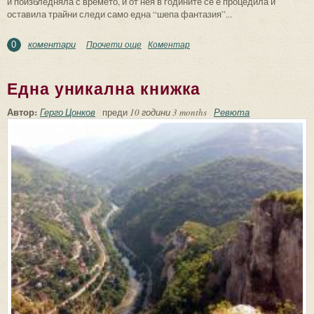
и поизбледняла с времето, и от нея в годините се е процедила и
оставила трайни следи само една “шепа фантазия”...
коментари
Прочети още
about С обич и носталгия за отминалото
Коментар
0
детство в един любим град
Една уникална книжка
Автор:
Герго Цонков
преди
10 години 3 months
Ревюта