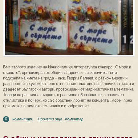
Във второто издание на Националния литературен конкурс „С море в
сърцето”, организиран от община Царево и с изключителната
подкрепа на кмета на града – инж. Георги Лапчев, с разножанрови и
разнородни в художествено отношение текстове се включиха триста и
двадесет български автори, провокирани от маринистичната тематика.
Творци на различна възраст, с различно образование, с различна
стилистика и почерк, но със собствен прочит на концепта „море” през
призмата на личната емпирика и въображение...
коментари
Прочети още
about За второто издание на
Коментар
0
Националния литературен конкурс “С
море в сърцето”