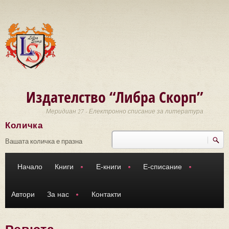
Премини към основното съдържание
Издателство “Либра Скорп”
Меридиан 27 - Електронно списание за литература
Количка
Търси
Форма за търсене
Вашата количка е празна
Начало
Книги
Е-книги
Е-списание
Автори
За нас
Контакти