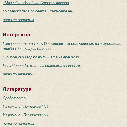
“Магия” и “Икар” от Станка Пенчева
Български пера по света – събудете ни!..
чети по-нататък
Интервюта
Емигрантството е съдба и мисия, с която човекът на изкуството
трябва да се научи да живее
С библейски взор по пътищата на времето...
Чони Чонев: По пътя на солената реалност...
чети по-нататък
Литература
Средството
Из романа “Петрихор” (1)
Из романа “Петрихор” (2)
чети по-нататък