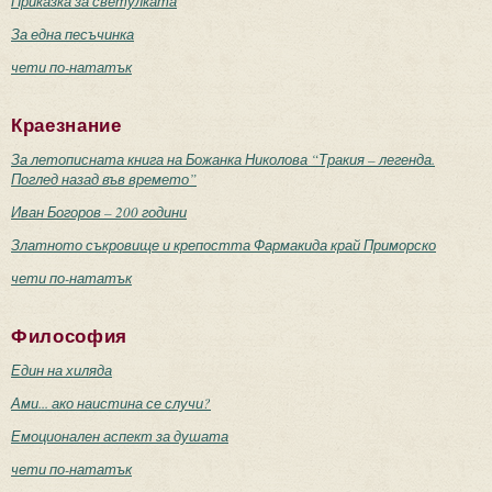
Приказка за светулката
За една песъчинка
чети по-нататък
Краезнание
За летописната книга на Божанка Николова “Тракия – легенда.
Поглед назад във времето”
Иван Богоров – 200 години
Златното съкровище и крепостта Фармакида край Приморско
чети по-нататък
Философия
Един на хиляда
Ами... ако наистина се случи?
Емоционален аспект за душата
чети по-нататък