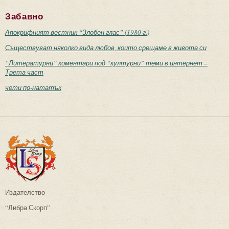
Забавно
Апокрифният вестник “Злобен глас” (1980 г.)
Съществуват няколко вида любов, които срещаме в живота си
“Литературни” коментари под “културни” теми в интернет –
Трета част
чети по-нататък
Издателство
“Либра Скорп”