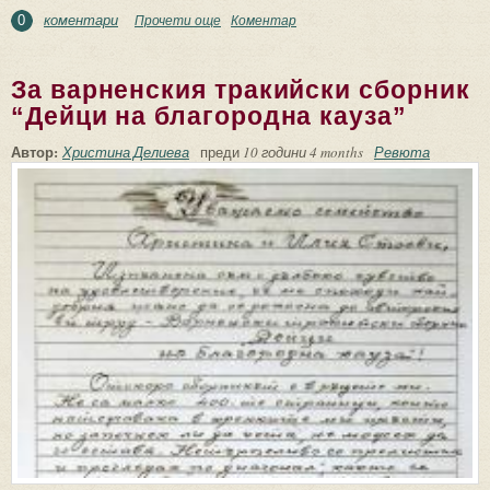
коментари
Прочети още
about За Христина Делиева и нейната
Коментар
0
книга “От сърцето ми – с любов”
За варненския тракийски сборник
“Дейци на благородна кауза”
Автор:
Христина Делиева
преди
10 години 4 months
Ревюта