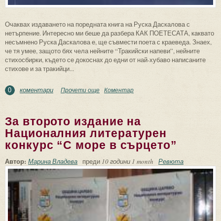
Очаквах издаването на поредната книга на Руска Даскалова с
нетърпение. Интересно ми беше да разбера КАК ПОЕТЕСАТА, каквато
несъмнено Руска Даскалова е, ще съвмести поета с краеведа. Знаех,
че тя умее, защото бях чела нейните “Тракийски напеви”, нейните
стихосбирки, където се докоснах до едни от най-хубаво написаните
стихове и за тракийци...
коментари
Прочети още
about За книгата на Руска Даскалова
Коментар
0
“Завръщане към корените”
За второто издание на
Националния литературен
конкурс “С море в сърцето”
Автор:
Марина Владева
преди
10 години 1 month
Ревюта