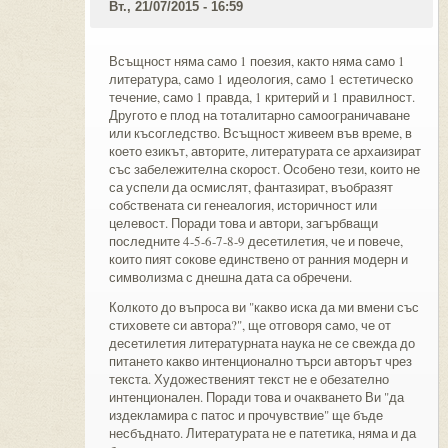
Вт., 21/07/2015 - 16:59
Всъщност няма само 1 поезия, както няма само 1
литература, само 1 идеология, само 1 естетическо
течение, само 1 правда, 1 критерий и 1 правилност.
Другото е плод на тоталитарно самоограничаване
или късогледство. Всъщност живеем във време, в
което езикът, авторите, литературата се архаизират
със забележителна скорост. Особено тези, които не
са успели да осмислят, фантазират, въобразят
собствената си генеалогия, историчност или
целевост. Поради това и автори, загърбващи
последните 4-5-6-7-8-9 десетилетия, че и повече,
които пият сокове единствено от ранния модерн и
символизма с днешна дата са обречени.
Колкото до въпроса ви "какво иска да ми вмени със
стиховете си автора?", ще отговоря само, че от
десетилетия литературната наука не се свежда до
питането какво интенционално търси авторът чрез
текста. Художественият текст не е обезателно
интенционален. Поради това и очакването Ви "да
издекламира с патос и прочувствие" ще бъде
несбъднато. Литературата не е патетика, няма и да