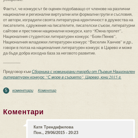
Фактът, че конкурсът бе оценен подобаващо от членове на различни
национални и регионални виртуални или формални групи и съсловия,
от автори, изградили своята литературна идентичност в дружества на
писателите, сдружения на писателите, писателски съюзи, литературни
сайтове и престижни национални конкурси, като “Южна пролет”,
Националния студентски литературен конкурс “Боян Пенев”,
Националния младежки литературен конкурс “Веселин Ханчев” и др.,
говори в полза на националния литературен конкурс в Царево и може
да бъде добра изходна база за неговото развитие.
--------------
Предговор към
Сборника с номинирани творби от Първия Национален
литературен конкурс “С море в сърцето”, Царево, юни 2015 г.
коментари
Коментар
5
Коментари
Катя Трендафилова
Пон., 29/06/2015 - 20:23