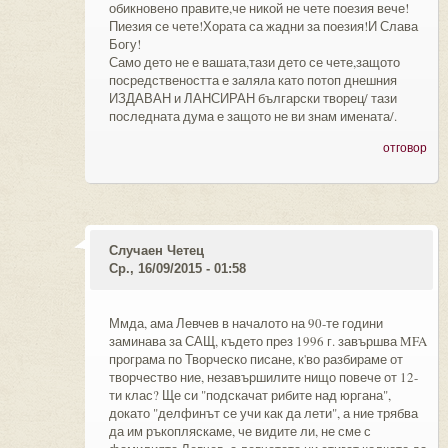
обикновено правите,че никой не чете поезия вече!
Пиезия се чете!Хората са жадни за поезия!И Слава
Богу!
Само дето не е вашата,тази дето се чете,защото
посредствеността е заляла като потоп днешния
ИЗДАВАН и ЛАНСИРАН български творец/ тази
последната дума е защото не ви знам имената/.
отговор
Случаен Четец
Ср., 16/09/2015 - 01:58
Ммда, ама Левчев в началото на 90-те години
заминава за САЩ, където през 1996 г. завършва MFA
програма по Творческо писане, к'во разбираме от
творчество ние, незавършилите нищо повече от 12-
ти клас? Ще си "подскачат рибите над юргана",
докато "делфинът се учи как да лети", а ние трябва
да им ръкопляскаме, че видите ли, не сме с