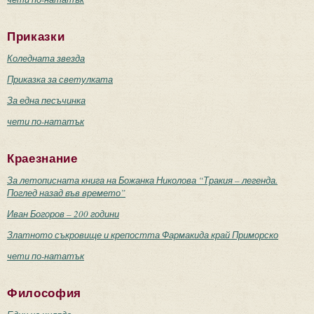
Приказки
Коледната звезда
Приказка за светулката
За една песъчинка
чети по-нататък
Краезнание
За летописната книга на Божанка Николова “Тракия – легенда.
Поглед назад във времето”
Иван Богоров – 200 години
Златното съкровище и крепостта Фармакида край Приморско
чети по-нататък
Философия