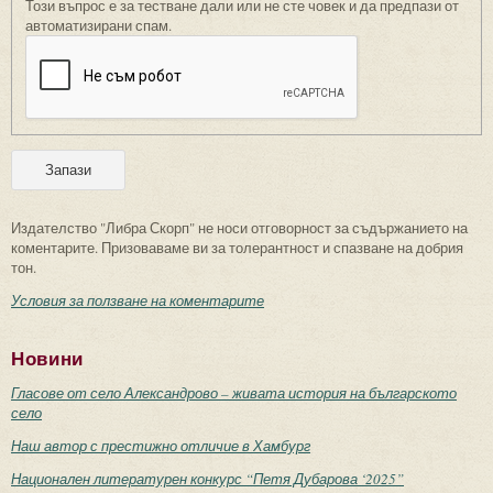
Този въпрос е за тестване дали или не сте човек и да предпази от
автоматизирани спам.
Издателство "Либра Скорп" не носи отговорност за съдържанието на
коментарите. Призоваваме ви за толерантност и спазване на добрия
тон.
Условия за ползване на коментарите
Новини
Гласове от село Александрово – живата история на българското
село
Наш автор с престижно отличие в Хамбург
Национален литературен конкурс “Петя Дубарова ‘2025”