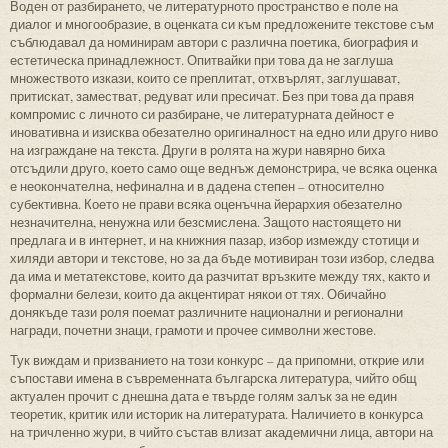
Воден от разбирането, че литературното пространство е поле на
диалог и многообразие, в оценката си към предложените текстове съм
съблюдавал да номинирам автори с различна поетика, биография и
естетическа принадлежност. Опитвайки при това да не заглуша
множеството изкази, които се преплитат, отхвърлят, заглушават,
притискат, заместват, редуват или пресичат. Без при това да правя
компромис с личното си разбиране, че литературната дейност е
иновативна и изисква обезателно оригиналност на едно или друго ниво
на изграждане на текста. Други в ролята на жури навярно биха
отсъдили друго, което само още веднъж демонстрира, че всяка оценка
е неокончателна, нефинална и в дадена степен – относително
субективна. Което не прави всяка оценъчна йерархия обезателно
незначителна, ненужна или безсмислена. Защото настоящето ни
предлага и в интернет, и на книжния пазар, избор измежду стотици и
хиляди автори и текстове, но за да бъде мотивиран този избор, следва
да има и метатекстове, които да разчитат връзките между тях, както и
формални белези, които да акцентират някои от тях. Обичайно
донякъде тази роля поемат различните национални и регионални
награди, почетни знаци, грамоти и прочее символни жестове.
Тук виждам и призванието на този конкурс – да припомни, открие или
съпостави имена в съвременната българска литература, чийто общ
актуален прочит с днешна дата е твърде голям залък за не един
теоретик, критик или историк на литературата. Наличието в конкурса
на тричленно жури, в чийто състав влизат академични лица, автори на