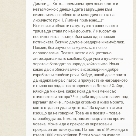
Димов: „....Като.... преминем през окъснялото и
невъзможно с днешна дата завръщане към
символизма, особено към мелодичността на
лиричното при Н. Лилиев примерно....)”
Във всички области на културата равняването
трябва да става по най-добрите. И изборът на
постиженията – също. Има само една поезия –
истинската. Всичко друго е бездарие и камуфлаж.
Поезия, без звучене на музиката в нея, е
словослагане. Поезия, която е обществено
ангажирана и като камбана буди ума и душите на
хората е благодат за народа, който я има. Няма
какво да си обясняваме с високопарни и добре
изработени снобски речи. Хайде, някой да се опита
да издекламира с патос и прочувствие награденото
с първа награда стихотворение на Левчев! Хайде,
някой да ми каже, какво иска да ми вмени със
стиховете си автора? Че „риби подскачат за миг над
юргана” или че „ приижда огромно и живо морето,
което отдавна удави детето...” За музика в стиха
изобщо да не говорим! Това не е поезия – това е
словоблудство. Е моля, нямам нищо лично против
човека. Може и да е прекрасно образован и
прекрасен интелектуалец. Но поет не е! Може и да е
издал 1000 стихосбирки. Всеки може да издаде