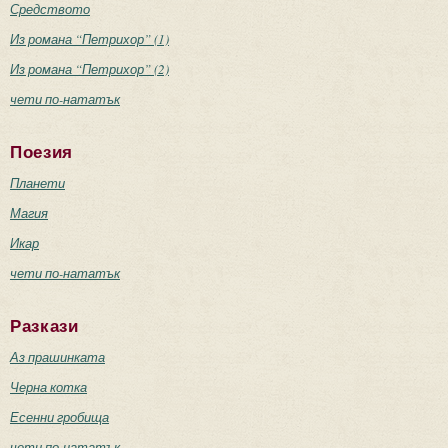
Средството
Из романа “Петрихор” (1)
Из романа “Петрихор” (2)
чети по-нататък
Поезия
Планети
Магия
Икар
чети по-нататък
Разкази
Аз прашинката
Черна котка
Есенни гробища
чети по-нататък