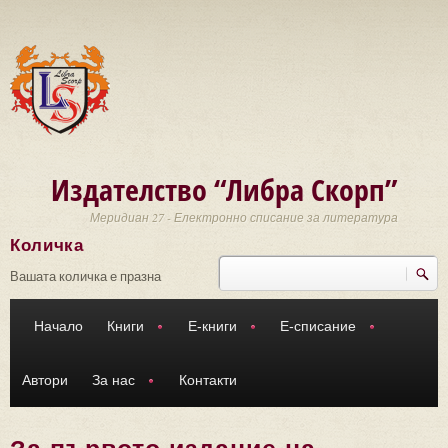
Премини към основното съдържание
Издателство “Либра Скорп”
Меридиан 27 - Електронно списание за литература
Количка
Търси
Форма за търсене
Вашата количка е празна
Начало
Книги
Е-книги
Е-списание
Автори
За нас
Контакти