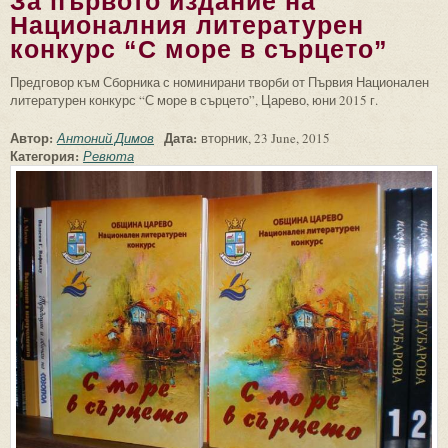
За първото издание на
Националния литературен
конкурс “С море в сърцето”
Предговор към Сборника с номинирани творби от Първия Национален
литературен конкурс “С море в сърцето”, Царево, юни 2015 г.
Автор:
Дата:
Антоний Димов
вторник, 23 June, 2015
Категория:
Ревюта