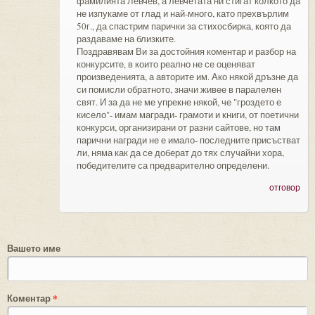
фамилията Левчев, а левчетата ни стигат колкото да
не изпукаме от глад и най-много, като прехвърлим
50г., да спастрим парички за стихосбирка, която да
раздаваме на близките.
Поздравявам Ви за достойния коментар и разбор на
конкурсите, в които реално не се оценяват
произведенията, а авторите им. Ако някой дръзне да
си помисли обратното, значи живее в паралелен
свят. И за да не ме упрекне някой, че "гроздето е
кисело"- имам магради- грамоти и книги, от поетични
конкурси, организирани от разни сайтове, но там
парични награди не е имало- последните присъстват
ли, няма как да се доберат до тях случайни хора,
победителите са предварително определени.
отговор
Вашето име
Коментар
*