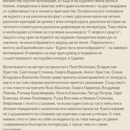
множество научни публикации, а също и на художествена проза и
поезия, определено е фактор, който дава възможност за дистанциране
от субективността и личните пристрастия. Особено когато членовете
на журито са на различна възраст и имат различен канон на четене,
различен критерий за ценност в/на литературата, различни истории на
четенето и евентуално различни дефиниции за литература. Това обаче
е необходимо условие за случване на конкурса “С море в сърцето”,
защото след края на първото му издание определено може да се
заключи, че многообразието е водещ негов белег. Паралелите с
мотото на Европейския съюз “Единство в многообразието”, са навярно
мотивирани. И навярно са още един довод в подкрепа на
съществуването на подобен конкурс в Царево.
Включването на автори на проза като Пепа Витанова, Владислав
Христов, Светлозар Стоянов, Георги Виденов, Ангел Христов, Елена
Владова и Валентин Попов прави прочита на материалите от конкурса,
както и на този сборник изключително приятно занимание. Също както
и текстовете на поетите Ясен Василев, Георги Гаврилов, Владимир
Левчев, Ралица Красимирова, Ренета Бакалова, Петър Петров, Заря
Божкова, Илиян Любомиров, Ружа Велчева и Невена Стоянова.
Изброявам с ясното съзнание, че всеки един списък тук е непълен и
бележи определени съзнателни или неволни пропуски. Които вярвам
че съдържанието на сборника ще коригира съвсем успешно. А това
книжно тяло е само по себе си индикатор за това накъде се движи
съвременната българска литература, с какъв темп и с какво
ускорение.