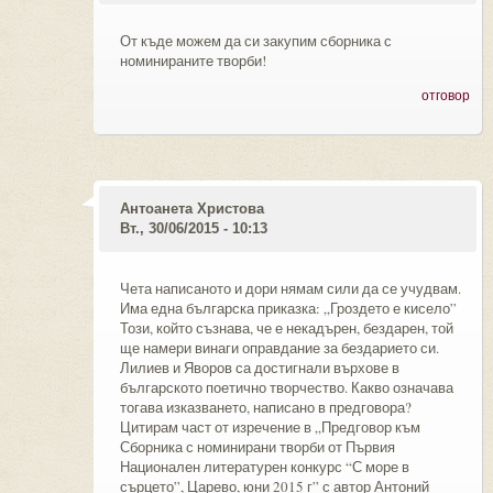
От къде можем да си закупим сборника с
номинираните творби!
отговор
Антоанета Христова
Вт., 30/06/2015 - 10:13
Чета написаното и дори нямам сили да се учудвам.
Има една българска приказка: „Гроздето е кисело”
Този, който съзнава, че е некадърен, бездарен, той
ще намери винаги оправдание за бездарието си.
Лилиев и Яворов са достигнали върхове в
българското поетично творчество. Какво означава
тогава изказването, написано в предговора?
Цитирам част от изречение в „Предговор към
Сборника с номинирани творби от Първия
Национален литературен конкурс “С море в
сърцето”, Царево, юни 2015 г” с автор Антоний