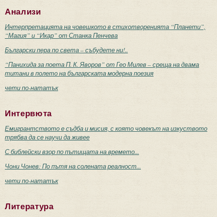
Анализи
Интерпретацията на човешкото в стихотворенията “Планети”,
“Магия” и “Икар” от Станка Пенчева
Български пера по света – събудете ни!..
“Панихида за поета П. К. Яворов” от Гео Милев – среща на двама
титани в полето на българската модерна поезия
чети по-нататък
Интервюта
Емигрантството е съдба и мисия, с която човекът на изкуството
трябва да се научи да живее
С библейски взор по пътищата на времето...
Чони Чонев: По пътя на солената реалност...
чети по-нататък
Литература