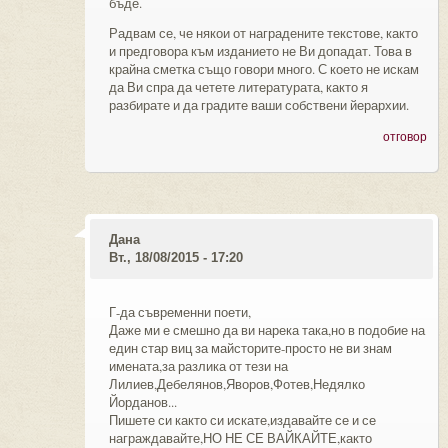
бъде.
Радвам се, че някои от наградените текстове, както
и предговора към изданието не Ви допадат. Това в
крайна сметка също говори много. С което не искам
да Ви спра да четете литературата, както я
разбирате и да градите ваши собствени йерархии.
отговор
Дана
Вт., 18/08/2015 - 17:20
Г-да съвременни поети,
Даже ми е смешно да ви нарека така,но в подобие на
един стар виц за майсторите-просто не ви знам
имената,за разлика от тези на
Лилиев,Дебелянов,Яворов,Фотев,Недялко
Йорданов...
Пишете си както си искате,издавайте се и се
награждавайте,НО НЕ СЕ ВАЙКАЙТЕ,както