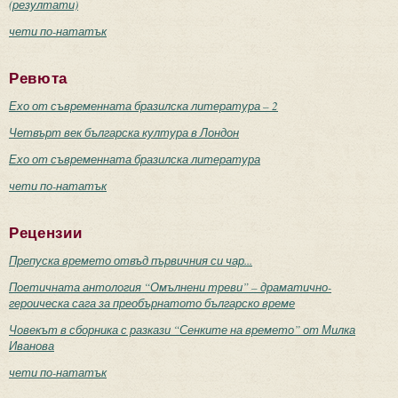
(резултати)
чети по-нататък
Ревюта
Ехо от съвременната бразилска литература – 2
Четвърт век българска култура в Лондон
Ехо от съвременната бразилска литература
чети по-нататък
Рецензии
Препуска времето отвъд първичния си чар...
Поетичната антология “Омълнени треви” – драматично-
героическа сага за преобърнатото българско време
Човекът в сборника с разкази “Сенките на времето” от Милка
Иванова
чети по-нататък