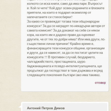
колкото си иска книги, само да има пари. Въпросът
е: Кой ги чете? Кой друг освен роднините и близките
приятели, на които е подарил екземпляр от
напечатаните си стихосбирки?
За какво се провеждат тогава тези общонародни
конкурси? За да се наградят по-некадърни автори от
самата комисия? За да докажат на себе си някои
хора, на които им е дадено право да оценяват
другите, че от тях по-добри няма? Или има други, по-
съществени лични причини? Крайно време е,
финансиращите тези конкурси общини, организации
и други, да се намесят, за да се постигат целите на
конкурсите !!! В противен случай, бездарието,
чалгаджийството, простащината, шуро-
баджанащината и псевдо-интелектуалщината, ще
продължат да господстват в тази държава и всред
следващите поколения българи (ако има такива).
отговор
Антоний Петров Димов