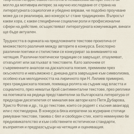
могло да мотивира интерес за научно изследване от страна на
литературната социология и убедено вярвам, че подобно проучване
може да се реализира, ако конкурсът стане традиционен. Въпросът
какви хора, с какви специфични социални роли и професионални
сфери на действие, осъществяват литературната комуникация, винаги
ще бъде актуален.
Трудността в оценката на предложените текстове произтича от
множеството различия между авторите в конкурса. Безспорно
различни поетики и стилистики се конкурират за вниманието на
четящия. Различни поетически традиции се завръщат, отшумяват,
отхвърлят или заглъхват в текстовете. Като започнем от
съвременните аналози на даскалската поезия, преминем през
окъснялото и невъзможно с днешна дата завръщане към символизма,
особено към мелодичността на лиричното при Н. Лилиев примерно,
през гражданската поезия, поемаща ролята на съдник над властта и
социалното, през немалък брой сантиментални текстове, през реплики
на поетиката на редица представителни за българската литература от
предходни десетилетия от миналия век автори като Петя Дубарова,
Христо Фотев и др., та до текстове, които се родеят с късния авангард
или с постмодерна. В конкурса бяха изпратени за журиране стотици
римувани текстове, такива с бял и свободен стих, което неминуемо бе
предизвикателство и към собствените естетически стандарти,
възприятия и предразсъдъци на четящия и оценяващия.