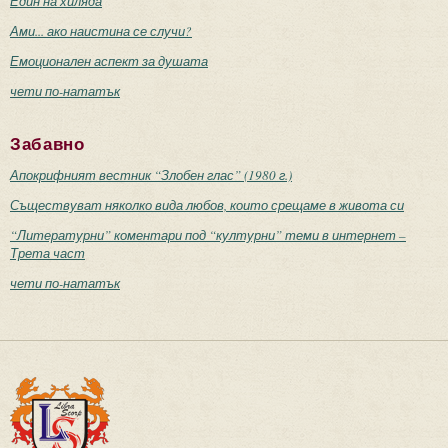
Един на хиляда
Ами... ако наистина се случи?
Емоционален аспект за душата
чети по-нататък
Забавно
Апокрифният вестник “Злобен глас” (1980 г.)
Съществуват няколко вида любов, които срещаме в живота си
“Литературни” коментари под “културни” теми в интернет –
Трета част
чети по-нататък