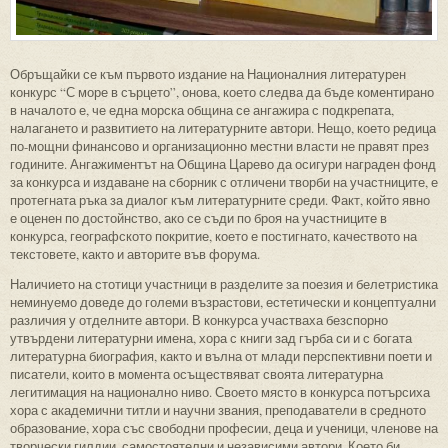
Обръщайки се към първото издание на Националния литературен
конкурс “С море в сърцето”, онова, което следва да бъде коментирано
в началото е, че една морска община се ангажира с подкрепата,
налагането и развитието на литературните автори. Нещо, което редица
по-мощни финансово и организационно местни власти не правят през
годините. Ангажиментът на Община Царево да осигури награден фонд
за конкурса и издаване на сборник с отличени творби на участниците, е
протегната ръка за диалог към литературните среди. Факт, който явно
е оценен по достойнство, ако се съди по броя на участниците в
конкурса, географското покритие, което е постигнато, качеството на
текстовете, както и авторите във форума.
Наличието на стотици участници в разделите за поезия и белетристика
неминуемо доведе до големи възрастови, естетически и концептуални
различия у отделните автори. В конкурса участваха безспорно
утвърдени литературни имена, хора с книги зад гърба си и с богата
литературна биография, както и вълна от млади перспективни поети и
писатели, които в момента осъществяват своята литературна
легитимация на национално ниво. Своето място в конкурса потърсиха
хора с академични титли и научни звания, преподаватели в средното
образование, хора със свободни професии, деца и ученици, членове на
творчески гилдии, самостоятелни и независими автори. Което би