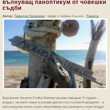
вълнуващ паноптикум от човешки
съдби
Автор:
Теменуга Захариева
преди
11 години 8 months
Ревюта
Бургаският писател Стойчо Биячев наскоро навърши 70 години –
възраст, на която човек осъзнава зрелостта в пълния й капацитет – и
като натрупан опити, и като обогатяване на съзнанието, и като мъдро