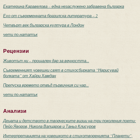
Екатерина Каравелова – една незаслужено забравена българка
Ехо от съвременната бразилска литература – 2
Четвърт век българска култура в Лондон
чети по-нататък
Рецензии
Животът ни – прощален дар за вечността...
Съвременният човешки свят в стихосбирката “Нарисувай
болката” от Хайри Хамдан
Препуска времето отвъд първичния си чар...
чети по-нататък
Анализи
Децата и детството в творческите визии на три поколения поети:
Пейо Яворов, Никола Вапцаров и Таньо Клисуров
Интерпретацията на човешкото в стихотворенията “Планети”,