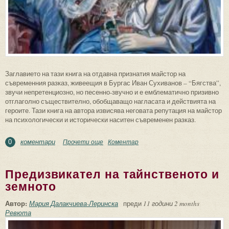
Заглавието на тази книга на отдавна признатия майстор на
съвременния разказ, живеещия в Бургас Иван Сухиванов – “Бягства”,
звучи непретенциозно, но песенно-звучно и е емблематично призивно
отглаголно съществително, обобщаващо нагласата и действията на
героите. Тази книга на автора извисява неговата репутация на майстор
на психологически и исторически наситен съвременен разказ.
коментари
Прочети още
about Съвременния живот в разказите на
Коментар
0
Иван Сухиванов
Предизвикател на тайнственото и
земното
Автор:
Мария Далакчиева-Леринска
преди
11 години 2 months
Ревюта