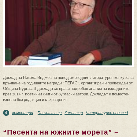
Доклад на Никола Инджов по повод ежегодния литературен конкурс за
връчване на годишните награди “ПЕГАС”, организиран и провеждан от
Община Бургас. В доклада се прави подробен анализ на издадените
през 2014 г. поетични книги от бургаски автори. Докладът е поместен
изцяло без редакция и съкращения.
коментари
Литературен преглед
Прочети още
about Поезия от бургаски автори за
Коментар
4
Годишния преглед ’2014
“Песента на южните морета” –