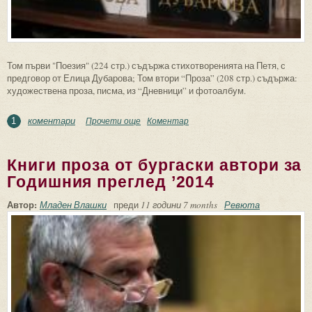
Том първи "Поезия" (224 стр.) съдържа стихотворенията на Петя, с
предговор от Елица Дубарова; Том втори “Проза” (208 стр.) съдържа:
художествена проза, писма, из “Дневници” и фотоалбум.
коментари
Прочети още
about Петя Дубарова. Събрано в два
Коментар
1
тома. Второ издание
Книги проза от бургаски автори за
Годишния преглед ’2014
Автор:
Младен Влашки
преди
11 години 7 months
Ревюта