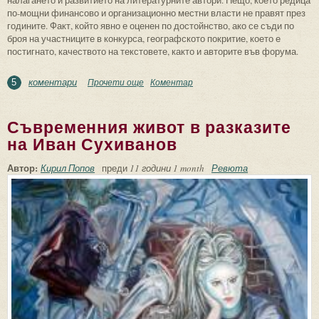
по-мощни финансово и организационно местни власти не правят през
годините. Факт, който явно е оценен по достойнство, ако се съди по
броя на участниците в конкурса, географското покритие, което е
постигнато, качеството на текстовете, както и авторите във форума.
коментари
Прочети още
about За първото издание на
Коментар
5
Националния литературен конкурс “С
море в сърцето”
Съвременния живот в разказите
на Иван Сухиванов
Автор:
Кирил Попов
преди
11 години 1 month
Ревюта