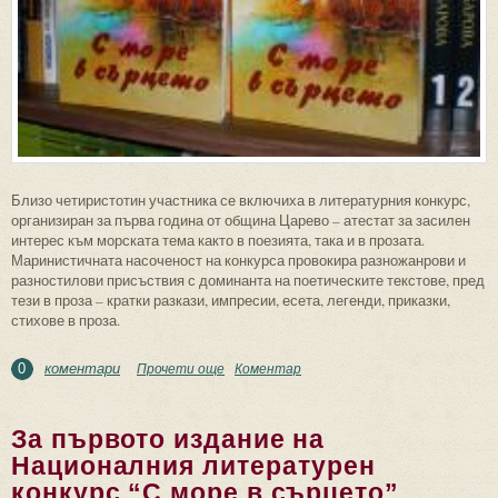
Близо четиристотин участника се включиха в литературния конкурс,
организиран за първа година от община Царево – атестат за засилен
интерес към морската тема както в поезията, така и в прозата.
Маринистичната насоченост на конкурса провокира разножанрови и
разностилови присъствия с доминанта на поетическите текстове, пред
тези в проза – кратки разкази, импресии, есета, легенди, приказки,
стихове в проза.
коментари
Прочети още
about Морето като тематичен център в
Коментар
0
прозата на участниците в Националния
литературен конкурс “С море в
За първото издание на
сърцето”
Националния литературен
конкурс “С море в сърцето”