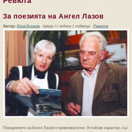
Ревюта
За поезията на Ангел Лазов
Автор:
Илия Буржев
преди
11 години 2 седмици
Ревюта
Поведението на Ангел Лазов е привлекателно. Устойчив характер, със