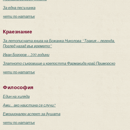
За една песъчинка
чети по-нататък
Краезнание
За летописната книга на Божанка Николова “Тракия – легенда.
Поглед назад във времето”
Иван Богоров – 200 години
Златното съкровище и крепостта Фармакида край Приморско
чети по-нататък
Философия
Един на хиляда
Ами... ако наистина се случи?
Емоционален аспект за душата
чети по-нататък