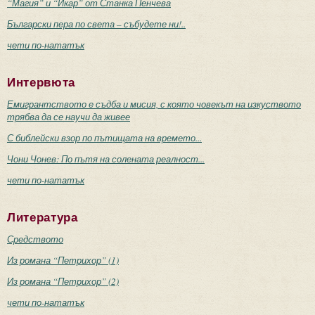
“Магия” и “Икар” от Станка Пенчева
Български пера по света – събудете ни!..
чети по-нататък
Интервюта
Емигрантството е съдба и мисия, с която човекът на изкуството
трябва да се научи да живее
С библейски взор по пътищата на времето...
Чони Чонев: По пътя на солената реалност...
чети по-нататък
Литература
Средството
Из романа “Петрихор” (1)
Из романа “Петрихор” (2)
чети по-нататък