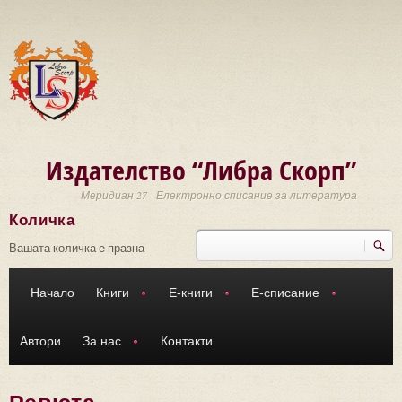
Премини към основното съдържание
Издателство “Либра Скорп”
Меридиан 27 - Електронно списание за литература
Количка
Търси
Форма за търсене
Вашата количка е празна
Начало
Книги
Е-книги
Е-списание
Автори
За нас
Контакти