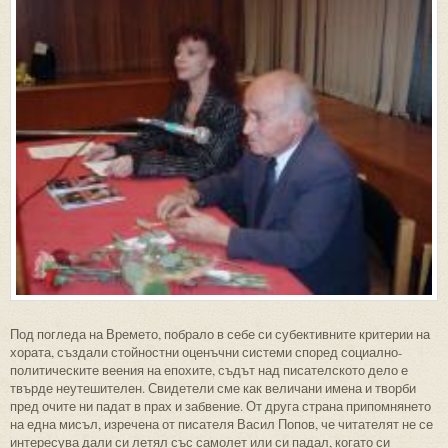
Под погледа на Времето, побрало в себе си субективните критерии на
хората, създали стойностни оценъчни системи според социално-
политическите веения на епохите, съдът над писателското дело е
твърде неутешителен. Свидетели сме как величани имена и творби
пред очите ни падат в прах и забвение. От друга страна припомнянето
на една мисъл, изречена от писателя Васил Попов, че читателят не се
интересува дали си летял със самолет или си падал, когато си