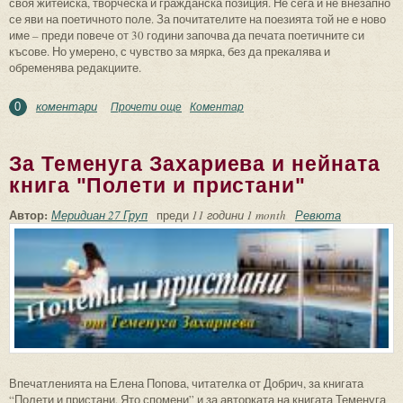
своя житейска, творческа и гражданска позиция. Не сега и не внезапно
се яви на поетичното поле. За почитателите на поезията той не е ново
име – преди повече от 30 години започва да печата поетичните си
късове. Но умерено, с чувство за мярка, без да прекалява и
обременява редакциите.
коментари
Прочети още
about За поезията на Ангел Лазов
Коментар
0
За Теменуга Захариева и нейната
книга "Полети и пристани"
Автор:
Меридиан 27 Груп
преди
11 години 1 month
Ревюта
Впечатленията на Елена Попова, читателка от Добрич, за книгата
“Полети и пристани. Ято спомени” и за авторката на книгата Теменуга