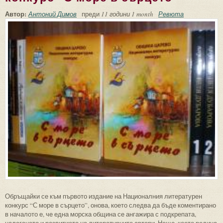
Автор:
Антоний Димов
преди
11 години 1 month
Ревюта
Обръщайки се към първото издание на Националния литературен
конкурс “С море в сърцето”, онова, което следва да бъде коментирано
в началото е, че една морска община се ангажира с подкрепата,
налагането и развитието на литературните автори. Нещо, което редица