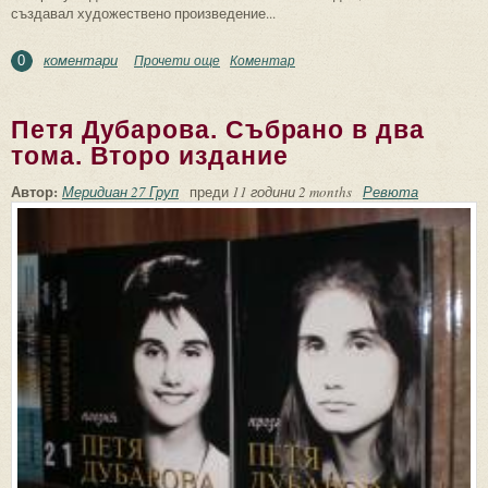
създавал художествено произведение...
коментари
Прочети още
about Предизвикател на тайнственото и
Коментар
0
земното
Петя Дубарова. Събрано в два
тома. Второ издание
Автор:
Меридиан 27 Груп
преди
11 години 2 months
Ревюта