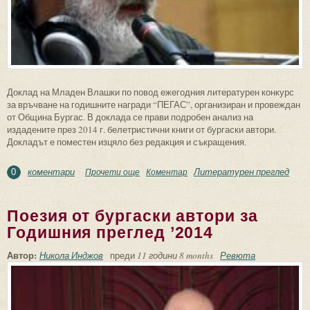
Доклад на Младен Влашки по повод ежегодния литературен конкурс
за връчване на годишните награди “ПЕГАС”, организиран и провеждан
от Община Бургас. В доклада се прави подробен анализ на
издадените през 2014 г. белетристични книги от бургаски автори.
Докладът е поместен изцяло без редакция и съкращения.
коментари
Литературен преглед
Прочети още
about Книги проза от бургаски автори за
Коментар
0
Годишния преглед ’2014
Поезия от бургаски автори за
Годишния преглед ’2014
Автор:
Никола Инджов
преди
11 години 8 months
Ревюта