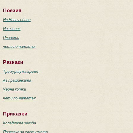
Поезия
На Нова година
Не е юнак
Планети
чети по-нататък
Разкази
Три куршума време
Аз прашинката
Черна котка
чети по-нататък
Приказки
Коледната звезда
Приказка за светулката