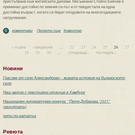
пристъпване към житейските дилеми. Несъмнено Стойчо Биячев е
преминал достойно по земния си път и от пиедестала на една
достойна възраст, когато се берат плодовете на многогодишните
натрупвания.
коментари
Прочети още
about “Песента на южните морета” –
Коментар
0
вълнуващ паноптикум от човешки съдби
« първа
‹ предишна
…
22
23
24
25
26
27
28
29
30
…
следваща ›
последна »
Страници
Новини
Гласове от село Александрово – живата история на българското
село
Наш автор с престижно отличие в Хамбург
Национален литературен конкурс “Петя Дубарова ‘2025”
(резултати)
чети по-нататък
Ревюта