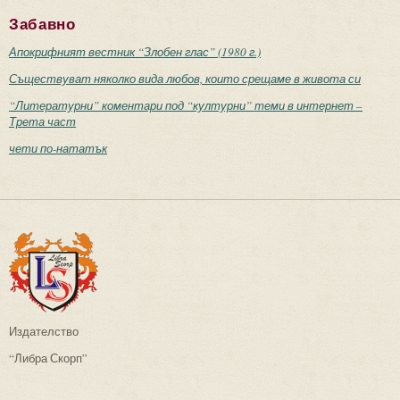
Забавно
Апокрифният вестник “Злобен глас” (1980 г.)
Съществуват няколко вида любов, които срещаме в живота си
“Литературни” коментари под “културни” теми в интернет –
Трета част
чети по-нататък
Издателство
“Либра Скорп”