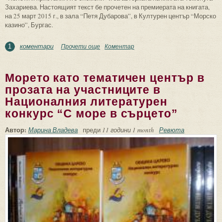
Захариева. Настоящият текст бе прочетен на премиерата на книгата,
на 25 март 2015 г., в зала “Петя Дубарова”, в Културен център “Морско
казино”, Бургас.
коментари
Прочети още
about За Теменуга Захариева и нейната
Коментар
1
книга "Полети и пристани"
Морето като тематичен център в
прозата на участниците в
Националния литературен
конкурс “С море в сърцето”
Автор:
Марина Владева
преди
11 години 1 month
Ревюта