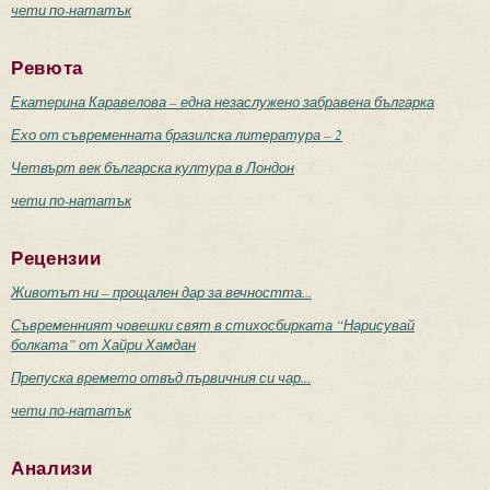
чети по-нататък
Ревюта
Екатерина Каравелова – една незаслужено забравена българка
Ехо от съвременната бразилска литература – 2
Четвърт век българска култура в Лондон
чети по-нататък
Рецензии
Животът ни – прощален дар за вечността...
Съвременният човешки свят в стихосбирката “Нарисувай
болката” от Хайри Хамдан
Препуска времето отвъд първичния си чар...
чети по-нататък
Анализи