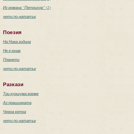
Из романа “Петрихор” (2)
чети по-нататък
Поезия
На Нова година
Не е юнак
Планети
чети по-нататък
Разкази
Три куршума време
Аз прашинката
Черна котка
чети по-нататък