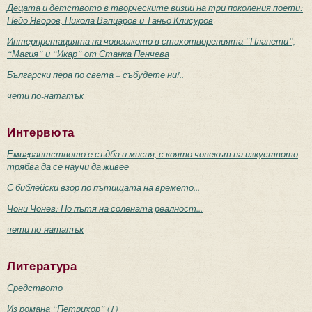
Децата и детството в творческите визии на три поколения поети:
Пейо Яворов, Никола Вапцаров и Таньо Клисуров
Интерпретацията на човешкото в стихотворенията “Планети”,
“Магия” и “Икар” от Станка Пенчева
Български пера по света – събудете ни!..
чети по-нататък
Интервюта
Емигрантството е съдба и мисия, с която човекът на изкуството
трябва да се научи да живее
С библейски взор по пътищата на времето...
Чони Чонев: По пътя на солената реалност...
чети по-нататък
Литература
Средството
Из романа “Петрихор” (1)