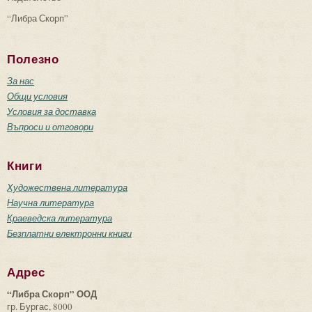
“Либра Скорп”
Полезно
За нас
Общи условия
Условия за доставка
Въпроси и отговори
Книги
Художествена литература
Научна литература
Краеведска литература
Безплатни електронни книги
Адрес
“Либра Скорп” ООД
гр. Бургас, 8000