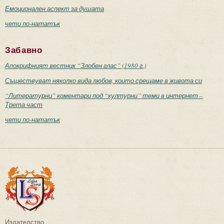
Емоционален аспект за душата
чети по-нататък
Забавно
Апокрифният вестник “Злобен глас” (1980 г.)
Съществуват няколко вида любов, които срещаме в живота си
“Литературни” коментари под “културни” теми в интернет –
Трета част
чети по-нататък
Издателство