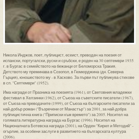
Никола Инджов, поет, публицист, есеист, преводач на поезия от
испански, португалски, руски и сръбски, е роден на 30 септември 1935
г. в Бургас в семейството на бежанци от Беломорска Тракия.
Детството му преминава в Созопол, в Гюмюрджина (дн. Северна
Гърция), юношеството му - в Хасково. За първи път публикува стихове
в сп. "Септември" (1952).
Има награди от Празника на поезията (1961), от Световния младежки
фестивал в Хелзинки (1962), от Съюза на съветските писатели (1967),
от Съюза на преводачите (1999), от Съюза на българските писатели за
най-добър роман ("Възречени от Манастър") за 2001, за най-добра
публицистична книга ("Приписки към времето") за 2005. Носител на
голямата литературна награда на Бургас (1996). Носител на
Националната Ботевска награда (2001), на Орден "Кирил и Методий" -
огърлие, за особени заслуги в развитието на българската култура
(2006).