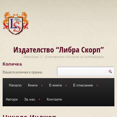
Премини към основното съдържание
Издателство “Либра Скорп”
Меридиан 27 - Електронно списание за литература
Количка
Търси
Форма за търсене
Вашата количка е празна
Начало
Книги
Е-книги
Е-списание
Автори
За нас
Контакти