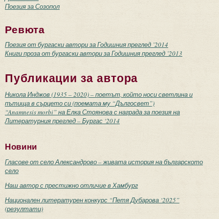
Поезия за Созопол
Ревюта
Поезия от бургаски автори за Годишния преглед ’2014
Книги проза от бургаски автори за Годишния преглед ’2013
Публикации за автора
Никола Инджов (1935 – 2020) – поетът, който носи светлина и
пътища в сърцето си (поемата му “Дългосвет”)
“Anamnesis morbi” на Елка Стоянова с награда за поезия на
Литературния преглед – Бургас ‘2014
Новини
Гласове от село Александрово – живата история на българското
село
Наш автор с престижно отличие в Хамбург
Национален литературен конкурс “Петя Дубарова ‘2025”
(резултати)