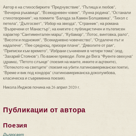
Автор е на стихосбирките "Предчувствие", "Пътища и любов",
"Вечерна ръкавица", "Всекидневен човек", "Лунна родина", "Останали
стихотворения"; на поемите "Балада за Камен Болшевика", "Тихол с
петела", "Дългосвет", "Избор на звезда", "Странник"; на романа
"Възречени от Манастър"; на книгите с публицистичен и пътеписен
характер "Сантиментален марш", "Кубамар", "Лотос, винтовка, рало",
"Висоти и подножия", "Всекидневно човечество", "Отдалече път и
надалече", "Пее среднощ, призори плаче", "Дяволите от рая",
"Приписки към времето", "Избрани съчинения в четири тома" (изд.
"Захарий Стоянов"). По-важни преводи: Лопе де Вега "Фуенте овехуна"
(драма), "Петото слънце" (поезия на маите, инките и ацтеките),
"Потеклото на светците" (поезия на убити латиноамерикански поети),
"Време и вик под кондора" (латиноамериканска доколумбова,
класическа и съвременна поезия).
Никола Инджов почина на 26 април 2020 г.
Публикации от автора
Поезия
Дългосвет