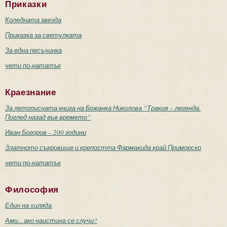
Приказки
Коледната звезда
Приказка за светулката
За една песъчинка
чети по-нататък
Краезнание
За летописната книга на Божанка Николова “Тракия – легенда.
Поглед назад във времето”
Иван Богоров – 200 години
Златното съкровище и крепостта Фармакида край Приморско
чети по-нататък
Философия
Един на хиляда
Ами... ако наистина се случи?